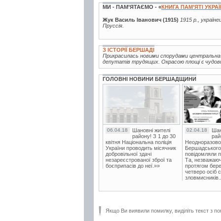
МИ - ПАМ’ЯТАЄМО - «
КНИГА ПАМ’ЯТІ УКРА
Жук Василь Іванович (1915)
1915 р., україне
Пруссія.
З ІСТОРІЇ БЕРШАДІ
Прикрасилась новими спорудами центральна п
депутатів трудящих. Окрасою площі є чудовий
ГОЛОВНІ НОВИНИ БЕРШАДЩИНИ
06.04.18
Шановні жителі
02.04.18
Шан
району! З 1 до 30
рай
квітня Національна поліція
Неодноразово
України проводить місячник
Бершадського в
добровільної здачі
повідомляли п
незареєстрованої зброї та
Та, незважаюч
боєприпасів до неї.»»
протягом бере
четверо осіб 
зловмисників..
Якщо Ви виявили помилку, виділіть текст з по