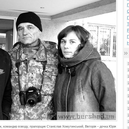
П
П
Р
Н
юк, командир взводу, прапорщик Станіслав Хомутинський, Вікторія – дочка Юрія