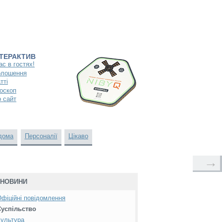
НТЕРАКТИВ
ас в гостях!
олошення
тті
оскоп
 сайт
дома
Персоналії
Цікаво
→
НОВИНИ
фіційні повідомлення
Суспільство
ультура