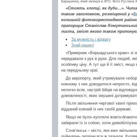
Барашенка, який загинув в АТО. Фото Руслан
«Стоять хлопці, як дуби…». Чита
таким заголовком, розміщений у «
Б
колишній фотокореспондент районки,
прапорщик Станіслав Хомутинський, 
листа, зміст якого також пропонуєм
За мужність і відвагу
Знай наших!
«Примірник «Бершадського краю» зі з
передавали з рук в руки. Для людей, які
особливу ціну. А тут ще й її зміст, якщо
на передньому краї.
До аеропорту, який утримували «кібор
кожному з них доводилося непросто, відч
нелегко всім, настрій бійців на відповід
домовленості, яких змушені дотримуват
Після звільнення чергової хвилі приз
відданий кожний із них своїй державі.
Якщо не було–купляли жовто-блакитні
забирали їх із собою, коли демобілізув
Слов’янськ – місто, яке вже звільнили
руйнувань окраїни все ж зазнали. Кулями