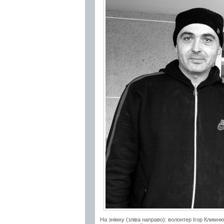
На знімку (зліва направо): волонтер Ігор Климн