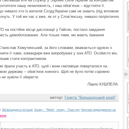
ав сміливіше йти на службу у Збройні Сили України за контрактом.
топтати нашу незалежність, і наш обов’язок – відстояти її.
що чимало хто із жителів СходуУкраїни самі не знають (під впливом
очуть. У той же час є вже, як от у Слов’янську, чимало патріотично
ТО на постійне місце дислокації у Гайсин, постало завдання
ість демобілізованих. Але тільки тими, які мають бажання
Станіслав Хомутинський, за його словами, вважається однією з
ити її лави, командири вже випробувані у зоні АТО. Особисто він,
рішив стати контрактником.
 які брали участь в АТО, щоб і вони сміливіше поверталися на
вою державу – обов’язок кожного. Щоб не було потім соромно
не зуміли її зберегти.
Павло КУШПЕЛА.
автор:
Газета "Бершадський край"
и:
Вісімнадцята ротація
Знову - "Мрія", знову - Гран-прі
Чергове відрядження на
ання
Х
 Днями під час чергової поїздки на Схід України до зони проведення Операції