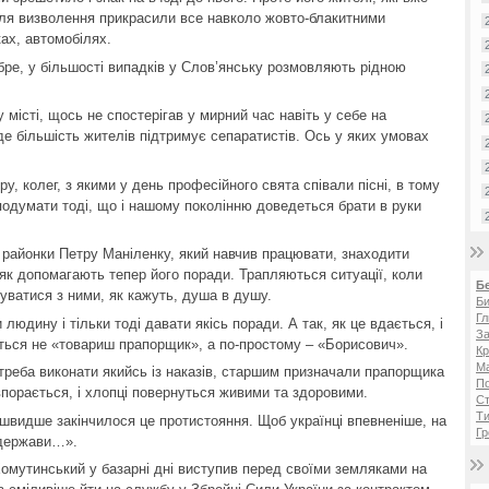
сля визволення прикрасили все навколо жовто-блакитними
ках, автомобілях.
бре, у більшості випадків у Слов’янську розмовляють рідною
у місті, щось не спостерігав у мирний час навіть у себе на
де більшість жителів підтримує сепаратистів. Ось у яких умовах
, колег, з якими у день професійного свята співали пісні, в тому
г подумати тоді, що і нашому поколінню доведеться брати в руки
районки Петру Маніленку, який навчив працювати, знаходити
 як допомагають тепер його поради. Трапляються ситуації, коли
Б
уватися з ними, як кажуть, душа в душу.
Би
Гл
людину і тільки тоді давати якісь поради. А так, як це вдається, і
За
ться не «товариш прапорщик», а по-простому – «Борисович».
Кр
Ма
 треба виконати якийсь із наказів, старшим призначали прапорщика
П
впорається, і хлопці повернуться живими та здоровими.
Ст
Ти
йшвидше закінчилося це протистояння. Щоб українці впевненіше, на
Гр
 держави…».
Хомутинський у базарні дні виступив перед своїми земляками на