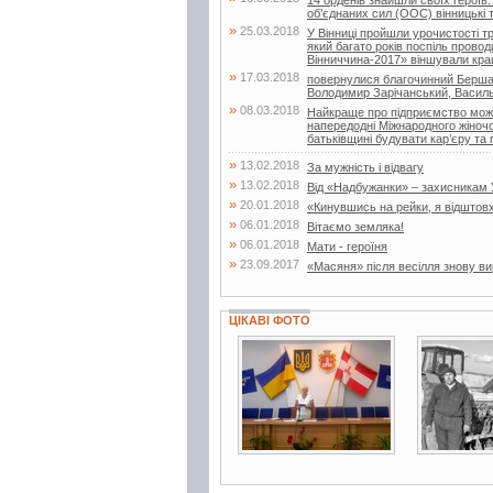
об’єднаних сил (ООС) вінницькі 
»
25.03.2018
У Вінниці пройшли урочистості т
який багато років поспіль провод
Вінниччина-2017» віншували кращ
»
17.03.2018
повернулися благочинний Бершад
Володимир Зарічанський, Василь
»
08.03.2018
Найкраще про підприємство можн
напередодні Міжнародного жіночо
батьківщині будувати кар’єру та 
»
13.02.2018
За мужність і відвагу
»
13.02.2018
Від «Надбужанки» – захисникам 
»
20.01.2018
«Кинувшись на рейки, я відштовх
»
06.01.2018
Вітаємо земляка!
»
06.01.2018
Мати - героїня
»
23.09.2017
«Масяня» після весілля знову в
ЦІКАВІ ФОТО
12 фото
2 фото