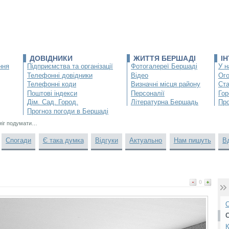
ДОВІДНИКИ
ЖИТТЯ БЕРШАДІ
І
ння
Підприємства та організації
Фотогалереї Бершаді
У н
Телефонні довідники
Відео
Ог
Телефонні коди
Визначні місця району
Ста
Поштові індекси
Персоналії
Гор
Дім. Сад. Город.
Літературна Бершадь
Про
Прогноз погоди в Бершаді
міг подумати…
Спогади
Є така думка
Відгуки
Актуально
Нам пишуть
В
0
О
К