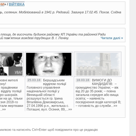
ЇНИ
» /
ВІЙТІВКА
ць, селянин. Мобілізований в 1941 р. Рядовий. Загинув 17.02.45. Похов. Східна
лоща, де височить будинок райкому КП України та районної Ради
 пам'ятник вождеві трудящих В. І. Леніну.
Читати далі »
овні жителі
25.03.18
Бершадським
18.03.18
ВИМОГИ ДО
ону!
відділом поліції
КАНДИДАТІВ: –
 працівники
Головного управління
громадянство України; – вік
ідділу поліції
національної поліції у
від 20 до 35 років; – повна
ро шахраїв.
Вінницькій області
загальна середня або вища
и на це, тільки
розшукується гр. Ірина
освіта; – наявність
зня 2018-го
Віталіївна Доможирська,
посвідчення водія категорії В;
стали жертвами
27.04.1996 р.н., жителька с.
– готовність до служби...»»
..»»
Поташні, вул. Осіння, 89,...»»
милкою та натисніть Ctrl+Enter щоб повідомити про це редакцію