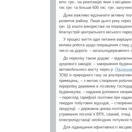
млн. грн., на реалізацію яких з місцеви
тис.грн. та більше 600 тис. грн. залучен
Дуже важливо відзначити активну поз
розвиток району. Лише цього року через
грн. Ці кошти використані на покращення
благоустрій центрального міського парку
У процесі життя одні питання вирішу
велика робота щодо покращення стану до
числі на дороги: – загальнодержавного зн
До переліку також додам: – відновле
цукрового заводів; – завершення будівн
автомобільного мосту через р.
Південни
ЗОШ із природного газу на альтернативн
приміщень; – з метою створення робочих
переробку деревини в лісовому господа
будівництва; – надання допомоги хворим 
– перегляд тарифної політики при нада
твердих побутових відходів; – створення
продукції; – державна цінова політика 
утримання поголів`я ВРХ, свиней, птиці;
електропідстанції необхідних потужност
Для підвищення ефективності місцево