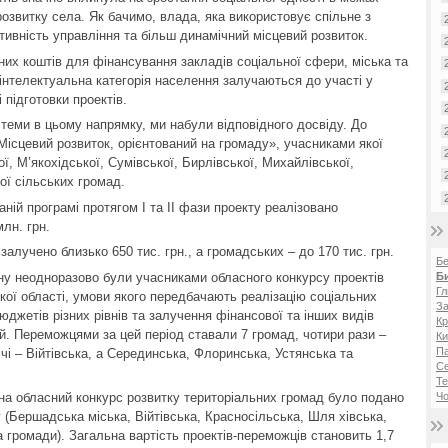
розвитку села. Як бачимо, влада, яка використовує спільне з
ивність управління та більш динамічний місцевий розвиток.
их коштів для фінансування закладів соціальної сфери, міська та
 інтелектуальна категорія населення залучаються до участі у
 підготовки проектів.
еми в цьому напрямку, ми набули відповідного досвіду. До
ісцевий розвиток, орієнтований на громаду», учасниками якої
, М’якохідської, Сумівської, Бирлівської, Михайлівської,
кої сільських громад.
аній програмі протягом І та ІІ фази проекту реалізовано
млн. грн.
алучено близько 650 тис. грн., а громадських – до 170 тис. грн.
Б
ну неодноразово були учасниками обласного конкурсу проектів
Б
Гл
кої області, умови якого передбачають реалізацію соціальних
За
юджетів різних рівнів та залучення фінансової та інших видів
Кр
ій. Переможцями за цей період ставали 7 громад, чотири рази –
Ки
Па
ічі – Війтівська, а Серединська, Флоринська, Устянська та
С
Те
Чо
 на обласний конкурс розвитку територіальних громад було подано
у (Бершадська міська, Війтівська, Красносільська, Шля хівська,
 громади). Загальна вартість проектів-переможців становить 1,7