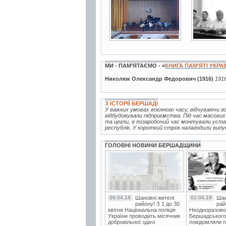
МИ - ПАМ’ЯТАЄМО - «
КНИГА ПАМ’ЯТІ УКРА
Николюк Олександр Федорович (1916)
1916
З ІСТОРІЇ БЕРШАДІ
У важких умовах воєнного часу, відчуваючи г
відбудовували підприємства. Під час масових
та цегли, в позаробочий час монтували устат
республік. У короткий строк налагодили випуск
ГОЛОВНІ НОВИНИ БЕРШАДЩИНИ
06.04.18
Шановні жителі
02.04.18
Шан
району! З 1 до 30
рай
квітня Національна поліція
Неодноразово
України проводить місячник
Бершадського в
добровільної здачі
повідомляли п