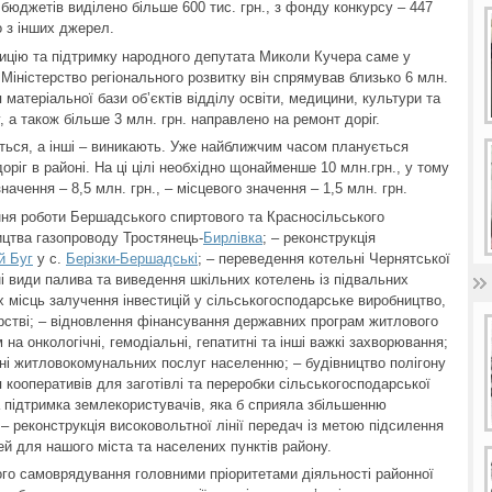
х бюджетів виділено більше 600 тис. грн., з фонду конкурсу – 447
о з інших джерел.
ицію та підтримку народного депутата Миколи Кучера саме у
 Міністерство регіонального розвитку він спрямував близько 6 млн.
 матеріальної бази об’єктів відділу освіти, медицини, культури та
, а також більше 3 млн. грн. направлено на ремонт доріг.
ються, а інші – виникають. Уже найближчим часом планується
ріг в районі. На ці цілі необхідно щонайменше 10 млн.грн., у тому
ачення – 8,5 млн. грн., – місцевого значення – 1,5 млн. грн.
ння роботи Бершадського спиртового та Красносільського
ицтва газопроводу Тростянець-
Бирлівка
; – реконструкція
й Буг
у с.
Берізки-Бершадські
; – переведення котельні Чернятської
і види палива та виведення шкільних котелень із підвальних
 місць залучення інвестицій у сільськогосподарське виробництво,
рстві; – відновлення фінансування державних програм житлового
на онкологічні, гемодіальні, гепатитні та інші важкі захворювання;
нні житловокомунальних послуг населенню; – будівництво полігону
 кооперативів для заготівлі та переробки сільськогосподарської
та підтримка землекористувачів, яка б сприяла збільшенню
 – реконструкція високовольтної лінії передач із метою підсилення
ей для нашого міста та населених пунктів району.
го самоврядування головними пріоритетами діяльності районної