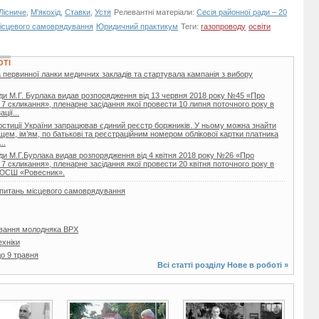
Лісниче
,
М'якохід
,
Ставки
,
Устя
Релевантні матеріали:
Сесія районної ради – 20
місцевого самоврядування
Юридичний практикум
Теги:
газопроводу
освіти
ОТІ
 первинної ланки медичних закладів та стартувала кампанія з вибору
ди М.Г. Бурлака видав розпорядження від 13 червня 2018 року №45 «Про
 7 скликання», пленарне засідання якої провести 10 липня поточного року в
ції...
 юстиції України запрацював єдиний реєстр боржників. У ньому можна знайти
ищем, ім’ям, по батькові та реєстраційним номером облікової картки платника
..
ди М.Г.Бурлака видав розпорядження від 4 квітня 2018 року №26 «Про
 7 скликання», пленарне засідання якої провести 20 квітня поточного року в
ДЮСШ «Ровесник».
з питань місцевого самоврядування
вання молодняка ВРХ
ехніки
о 9 травня
Всі статті розділу
Нове в роботі
»
3 фото
7 фото