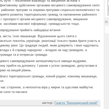
ь бути: – посилення взаємодії та зміцнення зв’язків з
ефективному здійсненню органами місцевого самоврядування своїх
 районних програм та зокрема програми соціально-економічного та
прияти розвитку територіальних громад та наповненню районного
 і прозорості органів місцевого самоврядування, зміцнення
и, засобами масової інформації, громадськістю тощо.
оврядування прийміть найщиріші вітання.
, міста, їхніх мешканців. Відзначення цього свята є
атьох поколінь українців, реалізації їхнього права брати участь в
евому рівні. Це традиція людей, яким довіряють і яких наділяють
влада є й справді народною – владою не над громадою, а
громади та в інтересах громади.
ісцевого самоврядування залишатимуться завжди мудрими,
ину прийти на допомогу. І разом з усією громадою, депутатами в
краю на вищий рівень.
благо територіальної громади, кожній родині, кожному мешканцю,
чя.
ь нас стороною, а непохитна віра у мирне та щасливе майбутнє
ам сили та наснаги.
автор:
Газета "Бершадський край"