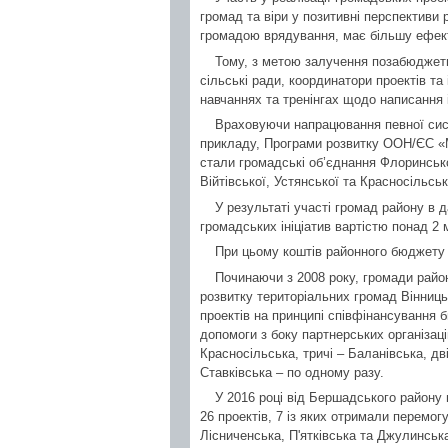
громад та віри у позитивні перспективи 
громадою врядування, має більшу ефект
Тому, з метою залучення позабюджетн
сільські ради, координатори проектів та
навчаннях та тренінгах щодо написання і
Враховуючи напрацювання певної сист
прикладу, Програми розвитку ООН/ЄС «М
стали громадські об’єднання Флоринської
Війтівської, Устянської та Красносільсь
У результаті участі громад району в д
громадських ініціатив вартістю понад 2 
При цьому коштів районного бюджету з
Починаючи з 2008 року, громади райо
розвитку територіальних громад Вінниць
проектів на принципі співфінансування б
допомоги з боку партнерських організац
Красносільська, тричі – Баланівська, дв
Ставківська – по одному разу.
У 2016 році від Бершадського району
26 проектів, 7 із яких отримали перемог
Лісниченська, П'ятківська та Джулинська