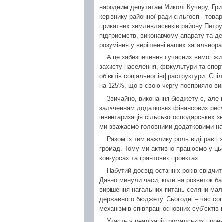
народним депутатам Миколі Кучеру, Гри
керівнику районної ради сільгосп - това
приватних землевласників району Петру
підприємств, виконавчому апарату та де
розуміння у вирішенні наших загальнор
А це забезпечення сучасних вимог жит
захисту населення, фізкультури та спорт
об’єктів соціальної інфраструктури. Сп
на 125%, що в свою чергу посприяло ви
Звичайно, виконання бюджету є, але 
залученням додаткових фінансових ресур
інвентаризація сільськогосподарських зе
ми вважаємо головними додатковими н
Разом із тим важливу роль відіграє і
громад. Тому ми активно працюємо у цьо
конкурсах та грантових проектах.
Набутий досвід останніх років свідчи
Давно минули часи, коли на розвиток ба
вирішення нагальних питань селяни мали
державного бюджету. Сьогодні – час соці
механізмів співпраці основних суб’єктів 
Участь у реалізації громадських прое