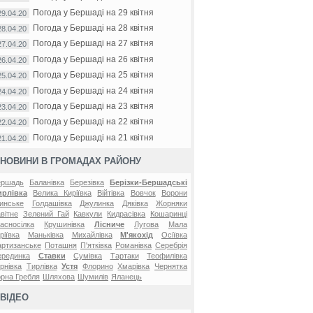
Погода у Бершаді на 29 квітня
29.04.20
Погода у Бершаді на 28 квітня
28.04.20
Погода у Бершаді на 27 квітня
27.04.20
Погода у Бершаді на 26 квітня
26.04.20
Погода у Бершаді на 25 квітня
25.04.20
Погода у Бершаді на 24 квітня
24.04.20
Погода у Бершаді на 23 квітня
23.04.20
Погода у Бершаді на 22 квітня
22.04.20
Погода у Бершаді на 21 квітня
21.04.20
НОВИНИ В ГРОМАДАХ РАЙОНУ
ершадь
Баланівка
Березівка
Берізки-Бершадські
ирлівка
Велика Киріївка
Війтівка
Вовчок
Ворони
инське
Голдашівка
Джулинка
Дяківка
Жорняки
вітне
Зелений Гай
Кавкули
Кидрасівка
Кошаринці
асносілка
Крушинівка
Лісниче
Лугова
Мала
ріївка
Маньківка
Михайлівка
М'якохід
Осіївка
ртизанське
Поташня
П'ятківка
Романівка
Серебрія
ерединка
Ставки
Сумівка
Тартаки
Теофилівка
рнівка
Тирлівка
Устя
Флорино
Хмарівка
Чернятка
рна Гребля
Шляхова
Шумилів
Яланець
ВІДЕО