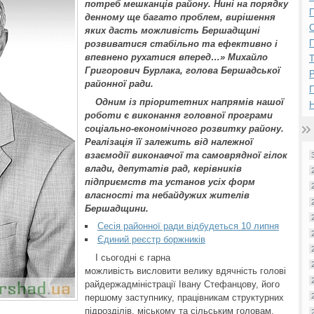
потреб мешканців району. Нині на порядку
П
денному ще багато проблем, вирішення
яких дасть можливість Бершадщині
П
розвиватися стабільно та ефективно і
впевнено рухатися вперед…» Михайло
Григорович Бурлака, голова Бершадської
Р
районної ради.
Одним із пріоритетних напрямів нашої
Н
роботи є виконання головної програми
соціально-економічного розвитку району.
Реалізація її залежить від належної
взаємодії виконавчої та самоврядної гілок
влади, депутатів рад, керівників
підприємств та установ усіх форм
власності та небайдужих жителів
Бершадщини.
Сесія районної ради відбудеться 10 липня
Єдиний реєстр боржників
І сьогодні є гарна
можливість висловити велику вдячність голові
райдержадміністрації Івану Стефанцову, його
першому заступнику, працівникам структурних
підрозділів, міському та сільським головам,