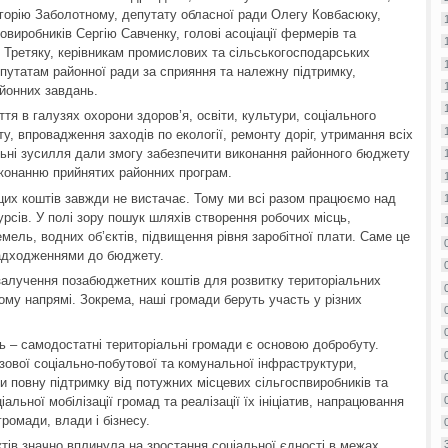
горію Заболотному, депутату обласної ради Олегу Ковбасюку,
ровиробників Сергію Савченку, голові асоціації фермерів та
 Третяку, керівникам промислових та сільськогосподарських
путатам районної ради за сприяння та належну підтримку,
айонних завдань.
тя в галузях охорони здоров’я, освіти, культури, соціального
у, впровадження заходів по екології, ремонту доріг, утримання всіх
ільні зусилля дали змогу забезпечити виконання районного бюджету
конанню прийнятих районних програм.
цих коштів завжди не вистачає. Тому ми всі разом працюємо над
сів. У полі зору пошук шляхів створення робочих місць,
мель, водних об’єктів, підвищення рівня заробітної плати. Саме це
адходженнями до бюджету.
 залучення позабюджетних коштів для розвитку територіальних
му напрямі. Зокрема, наші громади беруть участь у різних
ть – самодостатні територіальні громади є основою добробуту.
зової соціально-побутової та комунальної інфраструктури,
 повну підтримку від потужних місцевих сільгоспвиробників та
альної мобілізації громад та реалізації їх ініціатив, напрацювання
громади, влади і бізнесу.
ктів значно вплинула на зростання соціальної єдності в межах