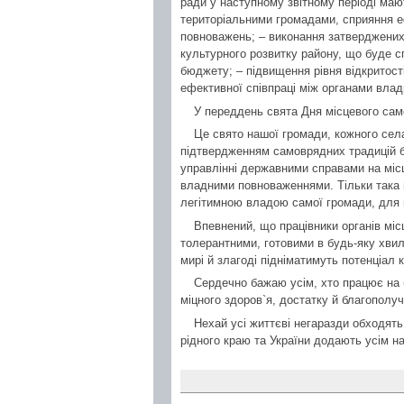
ради у наступному звітному періоді мают
територіальними громадами, сприяння 
повноважень; – виконання затверджених
культурного розвитку району, що буде с
бюджету; – підвищення рівня відкритості
ефективної співпраці між органами влад
У переддень свята Дня місцевого сам
Це свято нашої громади, кожного села
підтвердженням самоврядних традицій баг
управлінні державними справами на місц
владними повноваженнями. Тільки така 
легітимною владою самої громади, для 
Впевнений, що працівники органів м
толерантними, готовими в будь-яку хвил
мирі й злагоді підніматимуть потенціал 
Сердечно бажаю усім, хто працює на 
міцного здоров`я, достатку й благополуч
Нехай усі життєві негаразди обходят
рідного краю та України додають усім н