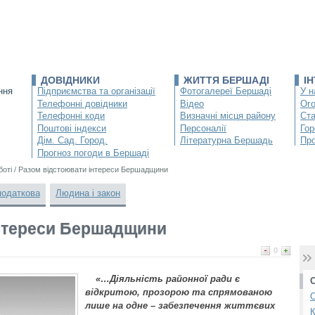
ДОВІДНИКИ
ЖИТТЯ БЕРШАДІ
І
ння
Підприємства та організації
Фотогалереї Бершаді
У н
Телефонні довідники
Відео
Ог
Телефонні коди
Визначні місця району
Ста
Поштові індекси
Персоналії
Гор
Дім. Сад. Город.
Літературна Бершадь
Про
Прогноз погоди в Бершаді
боті
/
Разом відстоювати інтереси Бершадщини
податкова
Людина і закон
інтереси Бершадщини
0
«…Діяльність районної ради є
відкритою, прозорою та спрямованою
С
лише на одне – забезпечення життєвих
К