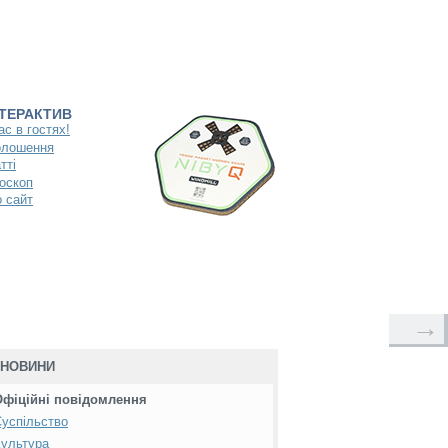
НТЕРАКТИВ
ас в гостях!
олошення
тті
оскоп
 сайт
→
НОВИНИ
Офіційні повідомлення
успільство
ультура