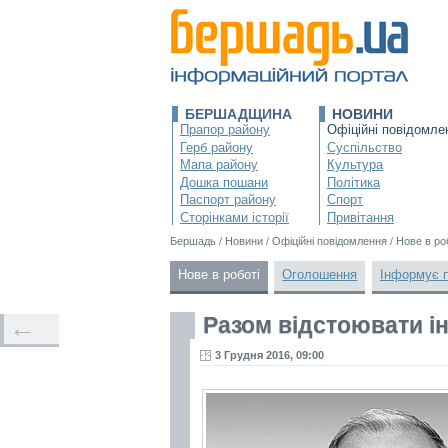
БЕРШАДЩИНА
НОВИНИ
Прапор району
Офіційні повідомле
Герб району
Суспільство
Мапа району
Культура
Дошка пошани
Політика
Паспорт району
Спорт
Сторінками історії
Привітання
Бершадь
/
Новини
/
Офіційні повідомлення
/
Нове в ро
Нове в роботі
Оголошення
Інформує 
Разом відстоювати 
←
3 Грудня 2016, 09:00