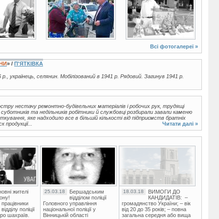
Всі фотогалереї »
ЇНИ
» /
П'ЯТКІВКА
 р., українець, селянин. Мобілізований в 1941 р. Рядовий. Загинув 1941 р.
остру нестачу ремонтно-будівельних матеріалів і робочих рук, трудящі
 суботників та недільників робітники й службовці розбирали завали каменю
кування, яке надходило все в більшій кількості від підприємств братніх
 продукції...
Читати далі »
овні жителі
25.03.18
Бершадським
18.03.18
ВИМОГИ ДО
ону!
відділом поліції
КАНДИДАТІВ: –
 працівники
Головного управління
громадянство України; – вік
ідділу поліції
національної поліції у
від 20 до 35 років; – повна
ро шахраїв.
Вінницькій області
загальна середня або вища