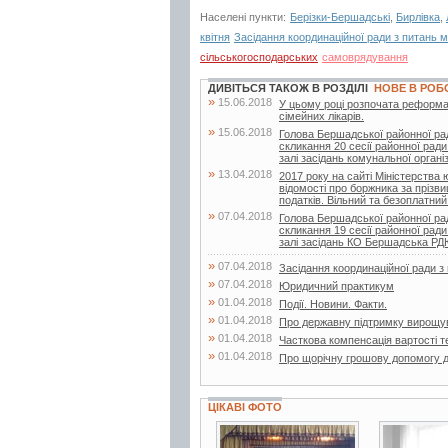
Населені пункти:
Берізки-Бершадські
,
Бирлівка
,
квітня
Засідання координаційної ради з питань 
сільськогосподарських
самоврядування
ДИВІТЬСЯ ТАКОЖ В РОЗДІЛІ
НОВЕ В РОБ
»
15.06.2018
У цьому році розпочата реформа
сімейних лікарів.
»
15.06.2018
Голова Бершадської районної ра
скликання 20 сесії районної ради
залі засідань комунальної організа
»
13.04.2018
2017 року на сайті Міністерства
відомості про боржника за прізв
податків. Вільний та безоплатний.
»
07.04.2018
Голова Бершадської районної ра
скликання 19 сесії районної ради
залі засідань КО Бершадська Р
»
07.04.2018
Засідання координаційної ради 
»
07.04.2018
Юридичний практикум
»
01.04.2018
Події. Новини. Факти.
»
01.04.2018
Про державну підтримку вирощу
»
01.04.2018
Часткова компенсація вартості т
»
01.04.2018
Про щорічну грошову допомогу д
ЦІКАВІ ФОТО
3 фото
3 фото