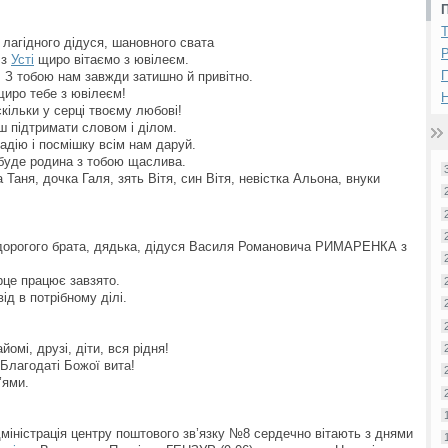
 лагідного дідуся, шановного свата
Р
 з
Усті
щиро вітаємо з ювілеєм.
, З тобою нам завжди затишно й привітно.
щиро тебе з ювілеєм!
Н
скільки у серці твоєму любові!
єш підтримати словом і ділом.
адію і посмішку всім нам даруй.
І буде родина з тобою щаслива.
Таня, дочка Галя, зять Вітя, син Вітя, невістка Альона, внуки
 дорогого брата, дядька, дідуся Василя Романовича РИМАРЕНКА з
рце працює завзято.
ід в потрібному ділі.
мі, друзі, діти, вся рідня!
Благодаті Божої вита!
’ями.
міністрація центру поштового зв’язку №8 сердечно вітають з днями