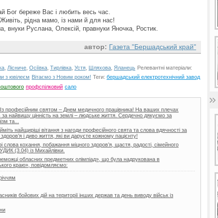
ай Бог береже Вас і любить весь час.
Живіть, рідна мамо, із нами й для нас!
а, внуки Руслана, Олексій, правнуки Яночка, Ростик.
автор:
Газета "Бершадський край"
ка
,
Лісниче
,
Осіївка
,
Тирлівка
,
Устя
,
Шляхова
,
Яланець
Релевантні матеріали:
ли з ювілеєм
Вітаємо з Новим роком!
Теги:
бершадський електротехнічний завод
поштового
профспілковий
сало
і! Із професійним святом – Днем медичного працівника! На ваших плечах
ь за найвищу цінність на землі – людське життя. Сердечно дякуємо за
зм та...
йміть найщиріші вітання з нагоди професійного свята та слова вдячності за
здоров’я і диво життя, які ви даруєте кожному пацієнту!
 слова кохання, побажання міцного здоров’я, щастя, радості, сімейного
УДИК (3.04) із Михайлівки.
реможці обласних предметних олімпіад», що була надрукована в
кого краю», повідомляємо:
річчям
ників бойових дій на території інших держав та день виводу військ із
їни