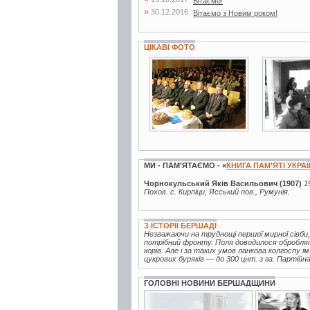
Вітаємо!
»
30.12.2016
Вітаємо з Новим роком!
ЦІКАВІ ФОТО
2 фото
2 фото
МИ - ПАМ’ЯТАЄМО - «
КНИГА ПАМ’ЯТІ УКРА
Чорнокульський Яків Васильович (1907)
1
Похов. с. Кирпіци, Ясський пов., Румунія.
З ІСТОРІЇ БЕРШАДІ
Незважаючи на труднощі першої мирної сівби,
потрібний фронту. Поля доводилося обробля
корів. Але і за таких умов ланкова колгоспу і
цукрових буряків — до 300 цнт. з га. Партійна.
ГОЛОВНІ НОВИНИ БЕРШАДЩИНИ