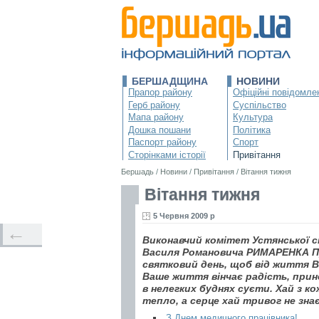
БЕРШАДЩИНА
НОВИНИ
Прапор району
Офіційні повідомле
Герб району
Суспільство
Мапа району
Культура
Дошка пошани
Політика
Паспорт району
Спорт
Сторінками історії
Привітання
Бершадь
/
Новини
/
Привітання
/
Вітання тижня
Вітання тижня
5 Червня 2009 р
←
Виконавчий комітет Устянської с
Василя Романовича РИМАРЕНКА При
святковий день, щоб від життя В
Ваше життя вінчає радість, прине
в нелегких буднях суєти. Хай з 
тепло, а серце хай тривог не зна
З Днем медичного працівника!