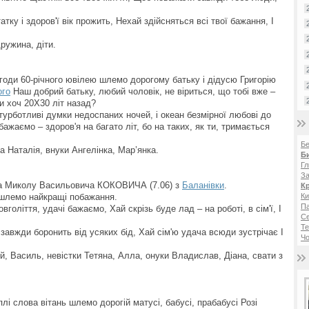
атку і здоров'ї вік прожить, Нехай здійсняться всі твої бажання, І
дружина, діти.
агоди 60-річного ювілею шлемо дорогому батьку і дідусю Григорію
ого
Наш добрий батьку, любий чоловік, не віриться, що тобі вже –
би хоч 20X30 літ назад?
турботливі думки недоспаних ночей, і океан безмірної любові до
бажаємо – здоров'я на багато літ, бо на таких, як ти, тримається
Б
ка Наталія, внуки Ангелінка, Мар’янка.
Б
Гл
За
вата Миколу Васильовича КОКОВИЧА (7.06) з
Баланівки
.
К
і шлемо найкращі побажання.
Ки
Па
голіття, удачі бажаємо, Хай скрізь буде лад – на роботі, в сім'ї, І
С
Те
завжди боронить від усяких бід, Хай сім'ю удача всюди зустрічає І
Чо
й, Василь, невістки Тетяна, Алла, онуки Владислав, Діана, свати з
плі слова вітань шлемо дорогій матусі, бабусі, прабабусі Розі