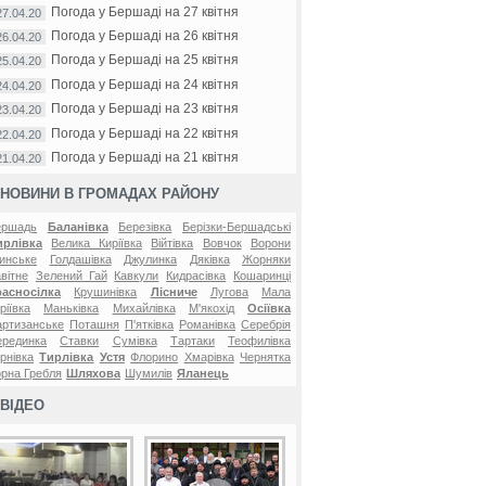
Погода у Бершаді на 27 квітня
27.04.20
Погода у Бершаді на 26 квітня
26.04.20
Погода у Бершаді на 25 квітня
25.04.20
Погода у Бершаді на 24 квітня
24.04.20
Погода у Бершаді на 23 квітня
23.04.20
Погода у Бершаді на 22 квітня
22.04.20
Погода у Бершаді на 21 квітня
21.04.20
НОВИНИ В ГРОМАДАХ РАЙОНУ
ершадь
Баланівка
Березівка
Берізки-Бершадські
ирлівка
Велика Киріївка
Війтівка
Вовчок
Ворони
инське
Голдашівка
Джулинка
Дяківка
Жорняки
вітне
Зелений Гай
Кавкули
Кидрасівка
Кошаринці
расносілка
Крушинівка
Лісниче
Лугова
Мала
ріївка
Маньківка
Михайлівка
М'якохід
Осіївка
ртизанське
Поташня
П'ятківка
Романівка
Серебрія
ерединка
Ставки
Сумівка
Тартаки
Теофилівка
рнівка
Тирлівка
Устя
Флорино
Хмарівка
Чернятка
рна Гребля
Шляхова
Шумилів
Яланець
ВІДЕО