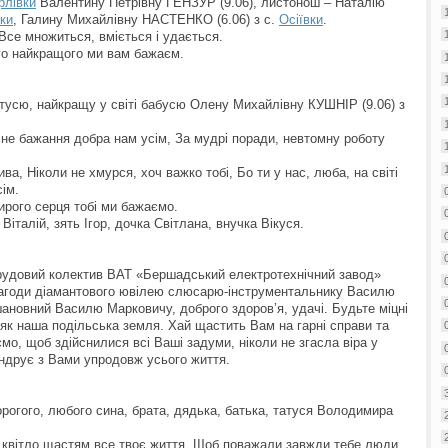
рлівки
Валентину Петрівну ГЕНЗУР (9.06), листонош – Наталію
ки
, Галину Михайлівну НАСТЕНКО (6.06) з с.
Осіївки
.
Все множиться, вміється і удається.
ого найкращого ми вам бажаєм.
атусю, найкращу у світі бабусю Олену Михайлівну КУШНІР (9.06) з
ічне бажання добра нам усім, За мудрі поради, невтомну роботу
ва, Ніколи не хмурся, хоч важко тобі, Бо ти у нас, люба, на світі
ім.
ирого серця тобі ми бажаємо.
Віталій, зять Ігор, дочка Світлана, внучка Вікуся.
 трудовий колектив ВАТ «Бершадський електротехнічний завод»
нагоди діамантового ювілею слюсарю-інструментальнику Василю
ановний Василю Марковичу, доброго здоров’я, удачі. Будьте міцні
і, як наша подільська земля. Хай щастить Вам на гарні справи та
ємо, щоб здійснилися всі Ваші задуми, ніколи не згасла віра у
андрує з Вами упродовж усього життя.
рогого, любого сина, брата, дядька, батька, татуся Володимира
 квітло щастям все твоє життя, Щоб поважали завжди тебе люди,