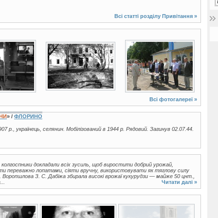
Всі статті розділу
Привітання
»
3 фото
4 фото
Всі фотогалереї »
ЇНИ
» /
ФЛОРИНО
907 р., українець, селянин. Мобілізований в 1944 р. Рядовий. Загинув 02.07.44.
 колгоспники докладали всіх зусиль, щоб виростити добрий урожай,
ти переважно лопатами, сіяти вручну, використовувати як тяглову силу
м. Воропшлова З. С. Дабіжа збирала високі врожаї кукурудзи — майже 50 цнт.,
..
Читати далі »