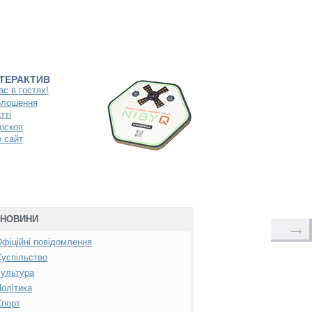
НТЕРАКТИВ
ас в гостях!
олошення
тті
оскоп
 сайт
НОВИНИ
→
фіційні повідомлення
успільство
ультура
олітика
Спорт