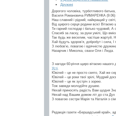
Дружині
Дорогого чоловіка, турботливого батька,
Василя Романовича РИМАРЕНКА (9.06)
Наш славний і рідний, найкращий у світі
Від щирого серця родини всієї Вітаємо 
Ти гарний господар і батько чудовий, А 
Спасибі за ласку, за руки умілі, Що вмі
Так будь же веселим, частіше жартуй, Н
Хай будуть здоров’я, добробут і сила, 
З любов’ю, повагою і вдячністю дружина 
Назарчик і Миколка, свахи Оля і Люда.
З нагоди 60-річчя щиро вітаємо нашого
Усті
.
Ювілей – це не просто свято, Хай же се
Ювілей – це роки твої зрілі, Мудрий досв
Ювілей – це як зустріч з зорею.
Тож завжди молодійте душею.
Нехай приносять радість Вам щодня Знайо
Нехай над Вашим домом літ до ста Дух 
З повагою сестри Марія та Наталія з сім
Редакція газети «Бершадський край», ад