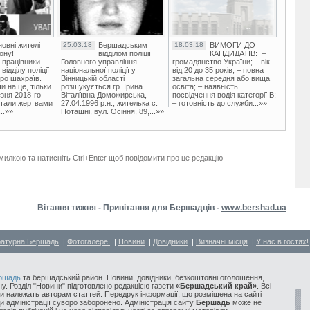
овні жителі
25.03.18
Бершадським
18.03.18
ВИМОГИ ДО
ону!
відділом поліції
КАНДИДАТІВ: –
 працівники
Головного управління
громадянство України; – вік
ідділу поліції
національної поліції у
від 20 до 35 років; – повна
ро шахраїв.
Вінницькій області
загальна середня або вища
и на це, тільки
розшукується гр. Ірина
освіта; – наявність
зня 2018-го
Віталіївна Доможирська,
посвідчення водія категорії В;
стали жертвами
27.04.1996 р.н., жителька с.
– готовність до служби...»»
..»»
Поташні, вул. Осіння, 89,...»»
милкою та натисніть Ctrl+Enter щоб повідомити про це редакцію
Вітання тижня - Привітання для Бершадців -
www.bershad.ua
ратурна Бершадь
|
Фотогалереї
|
Новини
|
Довідники
|
Визначні місця
|
У нас в гостях!
ршадь
та бершадський район. Новини, довідники, безкоштовні оголошення,
у. Розділ "Новини" підготовлено редакцією газети
«Бершадський край»
. Всі
и належать авторам статтей. Передрук інформації, що розміщена на сайті
ди адміністрації суворо заборонено. Адміністрація сайту
Бершадь
може не