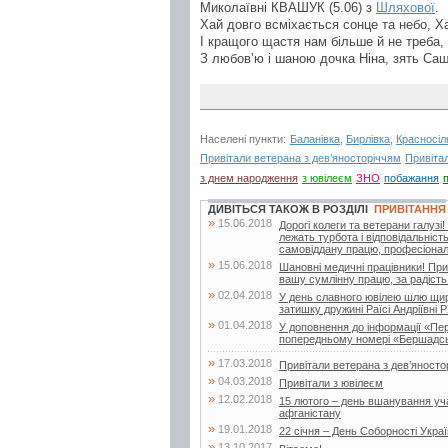
Миколаївні КВАШУК (5.06) з
Шляхової
.
Хай довго всміхається сонце та небо, Х
І кращого щастя нам більше й не треба, 
З любов’ю і шаною дочка Ніна, зять Саш
Населені пункти:
Баланівка
,
Бирлівка
,
Красносіл
Привітали ветерана з дев’яносторіччям
Привіта
з днем народження
з ювілеєм
ЗНО
побажання
ДИВІТЬСЯ ТАКОЖ В РОЗДІЛІ
ПРИВІТАННЯ
»
15.06.2018
Дорогі колеги та ветерани галуз
лежать турбота і відповідальніст
самовіддану працю, професіоналі
»
15.06.2018
Шановні медичні працівники! При
вашу сумлінну працю, за радість 
»
02.04.2018
У день славного ювілею шлю щирі
затишку дружині Раїсі Андріївні Р
»
01.04.2018
У доповнення до інформації «Пе
попередньому номері «Бершадсь
»
17.03.2018
Привітали ветерана з дев’яносто
»
04.03.2018
Привітали з ювілеєм
»
12.02.2018
15 лютого – день вшанування учас
афганістану
»
19.01.2018
22 січня – День Соборності Укра
»
13.10.2017