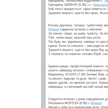
народжень: начальника відділення с.
Ти
Григорівну ШЕВЧУК (5.06) з с.
Красносіл
Хай легко працюється, гарно живеться, 
Здоров'я міцного, щастя без краю, Всь
Кохану дружину, лагідну, турботливу м
Яланця
сердечно вітаємо з ювілеєм.
За ніжнеє серце, за щиру турботу, За в
Тобі, люба наша, низький наш уклін.
Так будь же, рідненька, завжди ти щасли
єдина, Коли ти смієшся – нам радісно вс
Здоров’я міцного, щастя без краю Від щ
З любов’ю та повагою чоловік Юрій, син 
Адміністрація, профспілковий комітет,
шлють найкращі вітання і побажання з 
Марковичу АСАУЛІ (7.06) Зичимо Вам, ш
та веселі, бадьорі та дужі, багаті і щир
вірних друзів, на приємні зустрічі. Бажа
найкраще, а святковий настрій нехай м
Сердечно вітаємо з днем народження до
Петровича МОРОЗА (8.06) з
Яланця
.
Нехай у тебе все прекрасним буде, Щоб