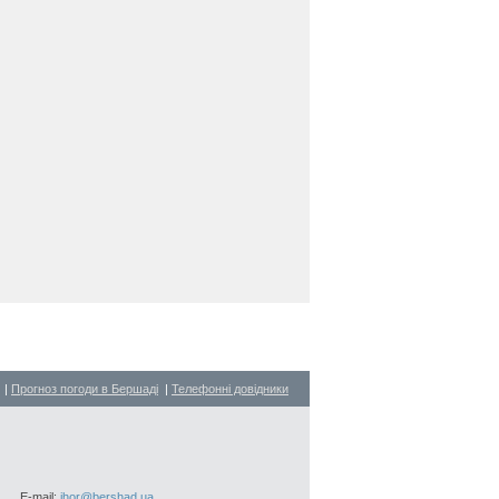
|
Прогноз погоди в Бершаді
|
Телефонні довідники
E-mail:
ihor@bershad.ua