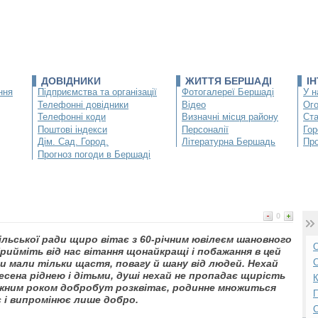
ДОВІДНИКИ
ЖИТТЯ БЕРШАДІ
І
ння
Підприємства та організації
Фотогалереї Бершаді
У н
Телефонні довідники
Відео
Ог
Телефонні коди
Визначні місця району
Ста
Поштові індекси
Персоналії
Гор
Дім. Сад. Город.
Літературна Бершадь
Про
Прогноз погоди в Бершаді
0
ільської ради щиро вітає з 60-річним ювілеєм шановного
О
йміть від нас вітання щонайкращі і побажання в цей
С
и мали тільки щастя, повагу й шану від людей. Нехай
сена ріднею і дітьми, душі нехай не пропадає щирість
К
кожним роком добробут розквітає, родинне множиться
П
є і випромінює лише добро.