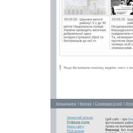
06.04.18
Шановні жителі
02.04.18
Шан
району! З 1 до 30
рай
квітня Національна поліція
Неодноразово
України проводить місячник
Бершадського в
добровільної здачі
повідомляли п
незареєстрованої зброї та
Та, незважаюч
боєприпасів до неї.»»
протягом бере
четверо осіб 
зловмисників..
Якщо Ви виявили помилку, виділіть текст з по
Бершадщина
|
Форуми
|
Сторінками історії
|
Літе
Зворотній зв'язок
Цей сайт - про
Бе
Публічна угода
фотогалереї район
права на матеріал
Мапа сайту
Бершаді
, без зго
PDA-версія