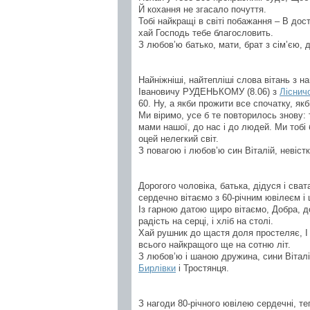
Й кохання не згасало почуття.
Тобі найкращі в світі побажання – В дост
хай Господь тебе благословить.
З любов’ю батько, мати, брат з сім’єю, 
Найніжніші, найтепліші слова вітань з н
Івановичу РУДЕНЬКОМУ (8.06) з
Ліснич
60. Ну, а якби прожити все спочатку, як
Ми віримо, усе б те повторилось знову: 
мами нашої, до нас і до людей. Ми тобі 
оцей нелегкий світ.
З повагою і любов’ю син Віталій, невіст
Дорогого чоловіка, батька, дідуся і с
сердечно вітаємо з 60-річним ювілеєм 
Із гарною датою щиро вітаємо, Добра, дов
радість на серці, і хліб на столі.
Хай рушник до щастя доля простеляє, І 
всього найкращого ще на сотню літ.
З любов’ю і шаною дружина, сини Віталі
Бирлівки
і Тростянця.
З нагоди 80-річного ювілею сердечні, те