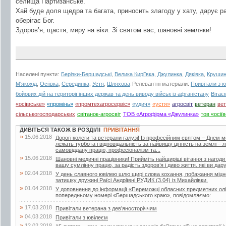
селища Партизанське.
Хай буде доля щедра та багата, приносить злагоду у хату, дарує ра
оберігає Бог.
Здоров’я, щастя, миру на віки. Зі святом вас, шановні земляки!
Населені пункти:
Берізки-Бершадські
,
Велика Киріївка
,
Джулинка
,
Дяківка
,
Крушин
М'якохід
,
Осіївка
,
Серединка
,
Устя
,
Шляхова
Релевантні матеріали:
Привітали з 
бойових дій на території інших держав та день виводу військ із афганістану
Вітає
«осіївське»
«промінь»
«промтехагросервіс»
«удич»
«устя»
агросвіт
ветеран
вет
сільськогосподарських
світанок-агросвіт
ТОВ «Агрофірма «Джулинка»
тов «осії
ДИВІТЬСЯ ТАКОЖ В РОЗДІЛІ
ПРИВІТАННЯ
»
15.06.2018
Дорогі колеги та ветерани галузі! Із професійним святом – Днем 
лежать турбота і відповідальність за найвищу цінність на землі –
самовіддану працю, професіоналізм та...
»
15.06.2018
Шановні медичні працівники! Прийміть найщиріші вітання з нагоди
вашу сумлінну працю, за радість здоров’я і диво життя, які ви дар
»
02.04.2018
У день славного ювілею шлю щирі слова кохання, побажання міцног
затишку дружині Раїсі Андріївні РУДИК (3.04) із Михайлівки.
»
01.04.2018
У доповнення до інформації «Переможці обласних предметних олі
попередньому номері «Бершадського краю», повідомляємо:
»
17.03.2018
Привітали ветерана з дев’яносторіччям
»
04.03.2018
Привітали з ювілеєм
»
12.02.2018