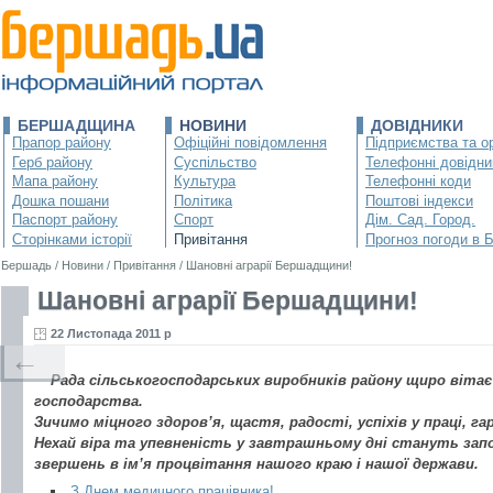
БЕРШАДЩИНА
НОВИНИ
ДОВІДНИКИ
Прапор району
Офіційні повідомлення
Підприємства та ор
Герб району
Суспільство
Телефонні довідни
Мапа району
Культура
Телефонні коди
Дошка пошани
Політика
Поштові індекси
Паспорт району
Спорт
Дім. Сад. Город.
Сторінками історії
Привітання
Прогноз погоди в 
Бершадь
/
Новини
/
Привітання
/
Шановні аграрії Бершадщини!
Шановні аграрії Бершадщини!
22 Листопада 2011 р
←
Рада сільськогосподарських виробників району щиро вітає 
господарства.
Зичимо міцного здоров’я, щастя, радості, успіхів у праці, га
Нехай віра та упевненість у завтрашньому дні стануть запо
звершень в ім’я процвітання нашого краю і нашої держави.
З Днем медичного працівника!