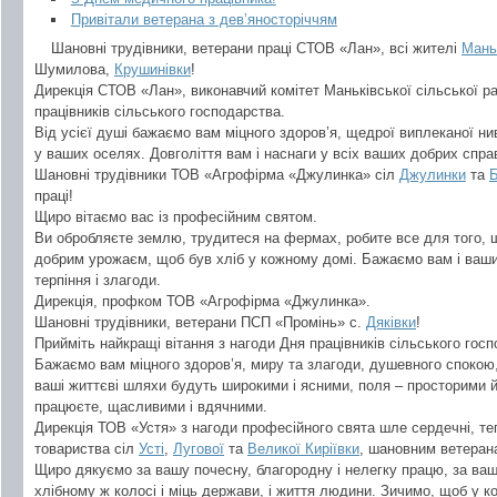
Привітали ветерана з дев’яносторіччям
Шановні трудівники, ветерани праці СТОВ «Лан», всі жителі
Мань
Шумилова,
Крушинівки
!
Дирекція СТОВ «Лан», виконавчий комітет Маньківської сільської р
працівників сільського господарства.
Від усієї душі бажаємо вам міцного здоров’я, щедрої виплеканої ни
у ваших оселях. Довголіття вам і наснаги у всіх ваших добрих спра
Шановні трудівники ТОВ «Агрофірма «Джулинка» сіл
Джулинки
та
Б
праці!
Щиро вітаємо вас із професійним святом.
Ви обробляєте землю, трудитеся на фермах, робите все для того, 
добрим урожаєм, щоб був хліб у кожному домі. Бажаємо вам і ваши
терпіння і злагоди.
Дирекція, профком ТОВ «Агрофірма «Джулинка».
Шановні трудівники, ветерани ПСП «Промінь» с.
Дяківки
!
Прийміть найкращі вітання з нагоди Дня працівників сільського госп
Бажаємо вам міцного здоров’я, миру та злагоди, душевного спокою,
ваші життєві шляхи будуть широкими і ясними, поля – просторими 
працюєте, щасливими і вдячними.
Дирекція ТОВ «Устя» з нагоди професійного свята шле сердечні, теп
товариства сіл
Усті
,
Лугової
та
Великої Киріївки
, шановним ветерана
Щиро дякуємо за вашу почесну, благородну і нелегку працю, за ваші
хлібному ж колосі і міць держави, і життя людини. Зичимо, щоб у к