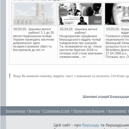
06.04.18
Шановні жителі
02.04.18
Шановні жителі
25.03.18
Берш
району! З 1 до 30
району!
відді
квітня Національна поліція
Неодноразово працівники
Головного упра
України проводить місячник
Бершадського відділу поліції
національної пол
добровільної здачі
повідомляли про шахраїв.
Вінницькій обла
незареєстрованої зброї та
Та, незважаючи на це, тільки
розшукується гр
боєприпасів до неї.»»
протягом березня 2018-го
Віталіївна Домо
четверо осіб стали жертвами
27.04.1996 р.н.,
зловмисників....»»
Поташні, вул. Ос
Якщо Ви виявили помилку, виділіть текст з помилкою та натисніть Ctrl+Enter щ
Шановні аграрії Бершадщин
Бершадщина
|
Форуми
|
Сторінками історії
|
Літературна Бершадь
|
Фотогалереї
Цей сайт - про
Бершадь
та бершадський