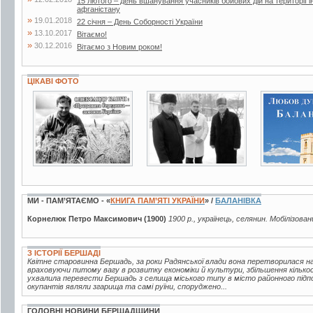
15 лютого – день вшанування учасників бойових дій на території і
афганістану
»
19.01.2018
22 січня – День Соборності України
»
13.10.2017
Вітаємо!
»
30.12.2016
Вітаємо з Новим роком!
ЦІКАВІ ФОТО
4 фото
2 фото
4 фото
МИ - ПАМ’ЯТАЄМО - «
КНИГА ПАМ’ЯТІ УКРАЇНИ
» /
БАЛАНІВКА
Корнелюк Петро Максимович (1900)
1900 р., українець, селянин. Мобілізован
З ІСТОРІЇ БЕРШАДІ
Квітне старовинна Бершадь, за роки Радянської влади вона перетворилася на 
враховуючи питому вагу в розвитку економіки й культури, збільшення кілько
ухвалила перевести Бершадь з селища міського типу в місто районного підпо
окупантів являли згарища та самі руїни, споруджено...
ГОЛОВНІ НОВИНИ БЕРШАДЩИНИ