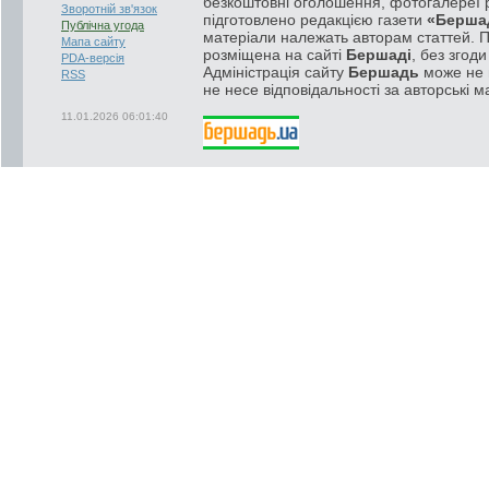
безкоштовні оголошення, фотогалереї р
Зворотній зв'язок
підготовлено редакцією газети
«Берша
Публічна угода
матеріали належать авторам статтей. 
Мапа сайту
розміщена на сайті
Бершаді
, без згод
PDA-версія
Адміністрація сайту
Бершадь
може не п
RSS
не несе відповідальності за авторські м
11.01.2026 06:01:40