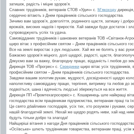
затишок, радість і міцне здоров’я.
Славних трудівників, ветеранів СТОВ «Удич» с.
М’якоходу
дирекція,
сердечно вітають з Днем працівників сільського господарства.
Зичимо вам здоров’я, довголіття, родинного щастя, затишку і добро
врожаїв, високих надоїв і приростів. Хай завжди буде достаток і з
супроводжують успіх та удача.
Самовідданих трудівників і шановних ветеранів ТОВ «Світанок-Агро
щиро вітає з професійним святом – Днем працівників сільського го
Все на землі виростає з рук людських. Хай же не болять у вас руки 
Бажаємо здоров’я міцного, долі щедрої, радості, щастя, благополуч
Дякуємо вам за важку, благородну працю, відданість і любов до зем
Дирекція ТОВ «Прогрес» с.
Серединки
щиро вітає усіх трудівників, в
професійним святом – Днем працівників сільського господарства.
Завдяки вашим золотим рукам, мудрості, досвідченості щедро кол
наполегливу самовіддану працю, терпіння, витримку та любов до зе
подвоїться, шана і вдячність людські збережуться на все життя.
Дирекція ПП «Промтехагросервіс» с. Кошаринець шле найкращі вітан
господарства всім працівникам підприємства, ветеранам праці та їхн
Це свято дбайливих господарів, усіх тих, хто розумом і руками, сер
нашій благодатній землі. Нехай же щедро родять ниви, хай над ним
будуть тільки добро та злагода!
Найщиріші вітання з нагоди Дня працівників сільського господарств
«Осіївське» шлють трудівникам товариства, ветеранам праці, усім