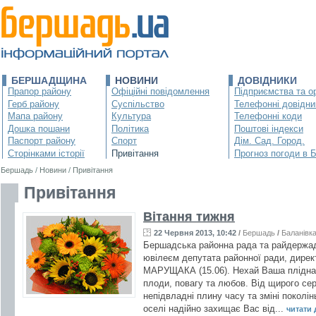
БЕРШАДЩИНА
НОВИНИ
ДОВІДНИКИ
Прапор району
Офіційні повідомлення
Підприємства та ор
Герб району
Суспільство
Телефонні довідни
Мапа району
Культура
Телефонні коди
Дошка пошани
Політика
Поштові індекси
Паспорт району
Спорт
Дім. Сад. Город.
Сторінками історії
Привітання
Прогноз погоди в 
Бершадь
/
Новини
/
Привітання
Привітання
Вітання тижня
22 Червня 2013, 10:42
/
Бершадь
/
Баланівк
Бершадська районна рада та райдержадм
ювілеєм депутата районної ради, дире
МАРУЩАКА (15.06). Нехай Ваша плідна
плоди, повагу та любов. Від щирого се
непідвладні плину часу та зміні поколі
оселі надійно захищає Вас від...
читати д