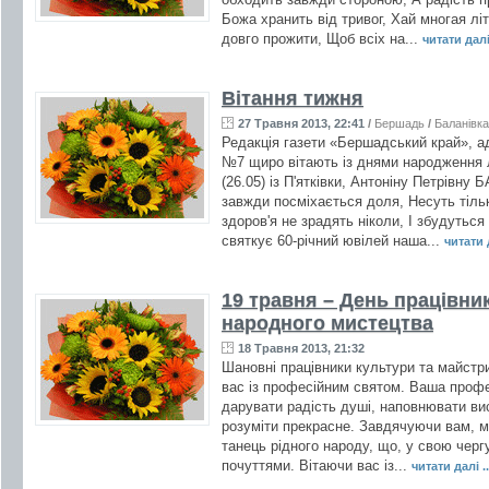
Божа хранить від тривог, Хай многая л
довго прожити, Щоб всіх на...
читати далі 
Вітання тижня
27 Травня 2013, 22:41
/
Бершадь
/
Баланівка
Редакція газети «Бершадський край», ад
№7 щиро вітають із днями народження
(26.05) із П'ятківки, Антоніну Петрівну 
завжди посміхається доля, Несуть тільк
здоров'я не зрадять ніколи, І збудуться
святкує 60-річний ювілей наша...
читати д
19 травня – День працівник
народного мистецтва
18 Травня 2013, 21:32
Шановні працівники культури та майстр
вас із професійним святом. Ваша профе
дарувати радість душі, наповнювати ви
розуміти прекрасне. Завдячуючи вам, м
танець рідного народу, що, у свою чер
почуттями. Вітаючи вас із...
читати далі ..