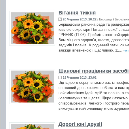
Вітання тижня
20 Червня 2013, 20:22
/
Бершадь
/
Березівка
Бершадська районна рада та райдержадм
ювілею секретаря Поташнянської сільсь
ГРИНИК (11.06). Прийміть наші найщирі
Вам міцного здоров’я, щастя, довголіття
задумів і планів. А родинний затишок 
завжди впевненою і щасливою. 11...
чит
Шановні працівники засобі
19 Червня 2013, 23:02
Від щирого серця вітаємо вас із профе
святковий день хочемо побажати вам пр
найсміливіших ідей, мрій та планів, а т
благополуччя та щастя! Щиро бажаємо в
співрозмовників, легкого і гострого пер
виконувати найголовнішу місію журналі
Дорогі юні друзі!