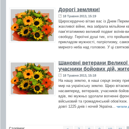
Дорогі земляки!
18 Травня 2013, 15:19
Щиросердечно вітаю вас із Днем Перемо
жахливої війни, яка забрала мільйони к
пам’ятатимемо великий подвиг воїнів-ви
свободу. Героїчні душі тих, хто пройшов
прикладом мужності, патріотизму, само
мирного неба над головою. У ці святкові
Шановні ветерани Великої 
учасники бойових дій, жите
18 Травня 2013, 15:18
На нашу землю, в наші серця знову пр
мир на українську землю. Щиро вітаємо 
насамперед, ветеранів, учасників бойов
вдів, які мужньо здолали вогненні фрон
військовий та громадянський обов'язок.
довгі 1225 днів і ночей Україна...
читати д
Сторінки: