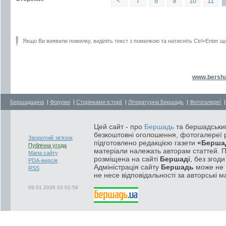
<
7
8
9
10
11
Якщо Ви виявили помилку, виділіть текст з помилкою та натисніть Ctrl+Enter щ
www.bersha
Бершадщина
|
Форуми
|
Сторінками історії
|
Літературна Бершадь
|
Фотогалереї
Цей сайт - про
Бершадь
та бершадський
безкоштовні оголошення, фотогалереї р
Зворотній зв'язок
підготовлено редакцією газети
«Берша
Публічна угода
матеріали належать авторам статтей. 
Мапа сайту
розміщена на сайті
Бершаді
, без згод
PDA-версія
Адміністрація сайту
Бершадь
може не п
RSS
не несе відповідальності за авторські м
09.01.2026 02:02:59