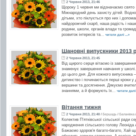
2 Червня 2013, 21:46
Щороку 1 червня ми відзначаємо свято 
Міжнародний день захисту дітей. Водноч
дітьми, хто піклується про них і допома
найдорожчий скарб, наша радість і наш
родини, школи, органів влади та громад
розвиток інтересів та...
читати далі ...»
Шановні випускники 2013 р
2 Червня 2013, 21:45
Від щирого серця вітаємо із завершення
знаменує завершення навчання у школі. 
до цього дня. Для кожного випускника – 
дитинство і починаються перші кроки у 
вершини та досягнення. Дякуємо вчител
знаннями, а й формують їх...
читати далі 
Вітання тижня
2 Червня 2013, 21:40
/
Бершадь
/
Баланівка
Колектив П’ятківської сільської ради с
народження сільського голову Леоніда
Бажаємо здоров'я багато-багато, Хай ща
обходить завжди стороною, А радість п