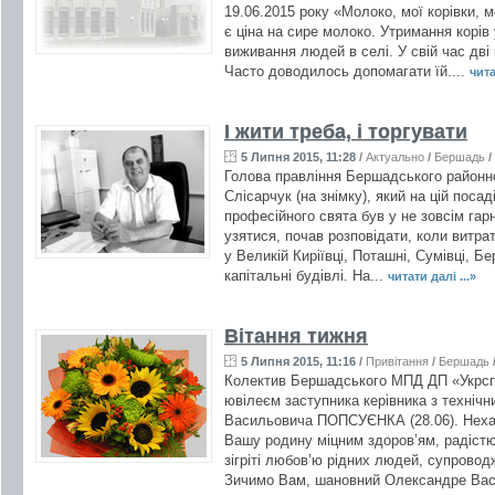
19.06.2015 року «Молоко, мої корівки, 
є ціна на сире молоко. Утримання корів 
виживання людей в селі. У свій час дві
Часто доводилось допомагати їй....
чита
І жити треба, і торгувати
5 Липня 2015, 11:28
/
Актуально
/
Бершадь
/
Голова правління Бершадського районн
Слісарчук (на знімку), який на цій посад
професійного свята був у не зовсім гарн
узятися, почав розповідати, коли витрата
у Великій Киріївці, Поташні, Сумівці, Бе
капітальні будівлі. На...
читати далі ...»
Вітання тижня
5 Липня 2015, 11:16
/
Привітання
/
Бершадь
Колектив Бершадського МПД ДП «Укрспи
ювілеєм заступника керівника з техніч
Васильовича ПОПСУЄНКА (28.06). Неха
Вашу родину міцним здоров’ям, радістю
зігріті любов’ю рідних людей, супрово
Зичимо Вам, шановний Олександре Вас