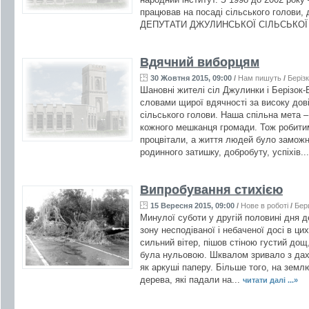
працював на посаді сільського голови,
ДЕПУТАТИ ДЖУЛИНСЬКОЇ СІЛЬСЬКОЇ 
Вдячний виборцям
30 Жовтня 2015, 09:00
/
Нам пишуть
/
Беріз
Шановні жителі сіл Джулинки і Берізок
словами щирої вдячності за високу дов
сільського голови. Наша спільна мета 
кожного мешканця громади. Тож робитим
процвітали, а життя людей було заможні
родинного затишку, добробуту, успіхів..
Випробування стихією
15 Вересня 2015, 09:00
/
Нове в роботі
/
Бер
Минулої суботи у другій половині дня д
зону несподіваної і небаченої досі в цих
сильний вітер, пішов стіною густий дощ
була нульовою. Шквалом зривало з дахі
як аркуші паперу. Більше того, на земл
дерева, які падали на...
читати далі ...»