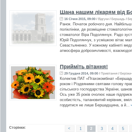
Шана нашим лікарям від Б
16 Січня 2015, 09:00
/
Відгуки
/
Бершадь
/
Бе
Ранок. Початок робочого дня. Найбільш
поліклініки, де розміщене стоматологічн
стоматолог Віра Подолянчук. Радо зуст
Юрій Подолянчук, з усмішкою вітає мал
Севастьяненко. У кожному кабінеті медсе
атмосфера доброзичливості, взаємодоп
Прийміть вітання!
29 Грудня 2014, 09:00
/
Привітання
/
Берізки
Колектив ПАТ «Птахокомбінат «Бершадсь
роком і Різдвяними святами голову пра
сільського господарства України, шано
Ось уже 35 років очолює наше підприєм
особистість, талановитий керівник, вмі
гордитися не лише Бершадщина, а й...
Сторінки:
<
1
2
3
4
5