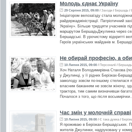
Молодь єднає Україну
29 Серпня 2015, 09:00
/
Заходи
/
Бершадь
/
Ініціатором велозаїзду стала молодіжн
райдержадміністрації. Патріотичний зах
Україну». Більше тридцяти учасників пі
маршрутом БершадьДжулинка через села
Бершадські. В урочистому відкритті вел
Героїв українських майданів м. Бершаді
Не обирай професію, а об
10 Липня 2015, 09:00
/
Персоналії
/
Бершадь
Хоч Наталя Володимирівна Стахова (по 
у Джулинці, у її рідних Берізках-Берша
замолоду зовсім по-іншому стелилася п
власним бажанням не зовсім жіночу, зд
трактора, тим самим визначивши багато
Почалося з того, що після восьмирічки.
Час змін у молочній справі
10 Липня 2015, 09:00
/
Є така думка
/
Берізк
Я проживаю в Берізках-Бершадських. П
жителів Джулинки, надруковану у номер