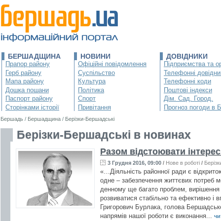
БЕРШАДЩИНА
НОВИНИ
ДОВІДНИКИ
Прапор району
Офіційні повідомлення
Підприємства та ор
Герб району
Суспільство
Телефонні довідни
Мапа району
Культура
Телефонні коди
Дошка пошани
Політика
Поштові індекси
Паспорт району
Спорт
Дім. Сад. Город.
Сторінками історії
Привітання
Прогноз погоди в 
Бершадь
/
Бершадщина
/
Берізки-Бершадські
Берізки-Бершадські в новинах
Разом відстоювати інтер
3 Грудня 2016, 09:00
/
Нове в роботі
/
Берізк
«…Діяльність районної ради є відкрит
одне – забезпечення життєвих потреб м
денному ще багато проблем, вирішення
розвиватися стабільно та ефективно і
Григорович Бурлака, голова Бершадсько
напрямів нашої роботи є виконання...
чи