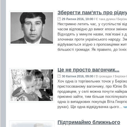
Зберегти пам’ять про рідн
29 Липня 2016, 10:00
/
Є така думка
/
Берізк
Нестримно летить час, у суспільстві ві
часом відповідно до вимог епохи змінен
Відходять у минуле назви, пов’язані з 
злочинах проти українського народу. Зм
відбуваються згідно з пропозиціями жит
більшості громади. Як правило, до їхніх
Це не просто вагончик...
30 Квітня 2016, 09:00
/
В громадах
/
Берізки
Хоч одна із торгівельних точок у Беріз
пристосованому вагончику, про Юлію В
продавцем, у селі можна почути найкращ
приємно зайти, тим більше поспілкуват
одна із випадкових покупців Віта Георгі
руках). Ще одна відвідувачка цього...
чи
Підтримаймо ближнього