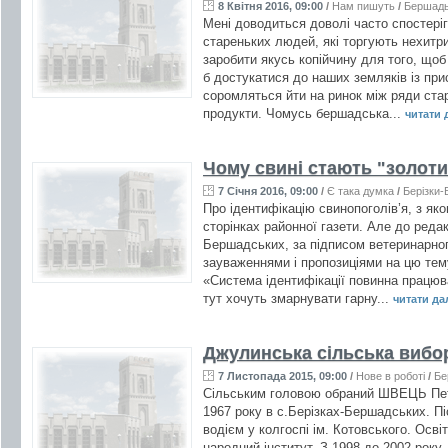
8 Квітня 2016, 09:00
/
Нам пишуть
/
Бершад
Мені доводиться доволі часто спостері
стареньких людей, які торгують нехитр
заробити якусь копійчину для того, щоб
б достукатися до наших земляків із при
соромляться йти на ринок між ряди стар
продукти. Чомусь бершадська...
читати д
Чому свині стають "золот
7 Січня 2016, 09:00
/
Є така думка
/
Берізки-
Про ідентифікацію свинопоголів’я, з як
сторінках районної газети. Але до редак
Бершадських, за підписом ветеринарного
зауваженнями і пропозиціями на цю тему.
«Система ідентифікації повинна працюва
тут хочуть змарнувати гарну...
читати далі
Джулинська сільська вибо
7 Листопада 2015, 09:00
/
Нове в роботі
/
Бе
Сільським головою обраний ШВЕЦЬ Пет
1967 року в с.Берізках-Бершадських. П
водієм у колгоспі ім. Котовського. Осв
народний інститут. З 1998 до 2002 року