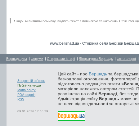
Якщо Ви виявили помилку, виділіть текст з помилкою та натисніть Ctrl+Enter щ
www.bershad.ua
- Сторінка села Берізки Бершад
Бершадщина
|
Форуми
|
Сторінками історії
|
Літературна Бершадь
|
Фотогалереї
Цей сайт - про
Бершадь
та бершадський
безкоштовні оголошення, фотогалереї р
Зворотній зв'язок
підготовлено редакцією газети
«Берша
Публічна угода
матеріали належать авторам статтей. 
Мапа сайту
розміщена на сайті
Бершаді
, без згод
PDA-версія
Адміністрація сайту
Бершадь
може не п
RSS
не несе відповідальності за авторські м
09.01.2026 17:46:39