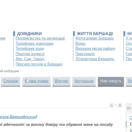
ДОВІДНИКИ
ЖИТТЯ БЕРШАДІ
І
ння
Підприємства та організації
Фотогалереї Бершаді
У н
Телефонні довідники
Відео
Ог
Телефонні коди
Визначні місця району
Ста
Поштові індекси
Персоналії
Гор
Дім. Сад. Город.
Літературна Бершадь
Про
Прогноз погоди в Бершаді
ий виборцям
Спогади
Є така думка
Відгуки
Актуально
Нам пишуть
В
0
різок-Бершадських
!
О
ї вдячності за високу довіру та обрання мене на посаду
К