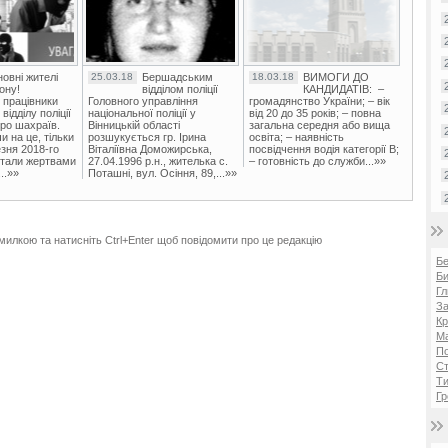
овні жителі
25.03.18
Бершадським
18.03.18
ВИМОГИ ДО
ону!
відділом поліції
КАНДИДАТІВ: –
 працівники
Головного управління
громадянство України; – вік
ідділу поліції
національної поліції у
від 20 до 35 років; – повна
ро шахраїв.
Вінницькій області
загальна середня або вища
и на це, тільки
розшукується гр. Ірина
освіта; – наявність
зня 2018-го
Віталіївна Доможирська,
посвідчення водія категорії В;
стали жертвами
27.04.1996 р.н., жителька с.
– готовність до служби...»»
..»»
Поташні, вул. Осіння, 89,...»»
милкою та натисніть Ctrl+Enter щоб повідомити про це редакцію
Б
Би
Гл
За
Кр
Ма
П
Ст
Ти
Гр