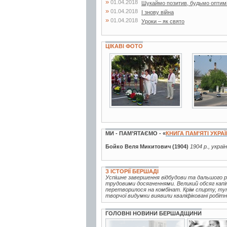
»
01.04.2018
Шукаймо позитив, будьмо оптим
»
01.04.2018
І знову війна
»
01.04.2018
Уроки – як свято
ЦІКАВІ ФОТО
19 фото
3 фото
МИ - ПАМ’ЯТАЄМО - «
КНИГА ПАМ’ЯТІ УКРА
Бойко Веля Микитович (1904)
1904 р., украї
З ІСТОРІЇ БЕРШАДІ
Успішне завершення відбудови та дальшого 
трудовими досягненнями. Великий обсяг капіт
перетворилося на комбінат. Крім спирту, тут
творчої видумки виявили кваліфіковані робітн
ГОЛОВНІ НОВИНИ БЕРШАДЩИНИ