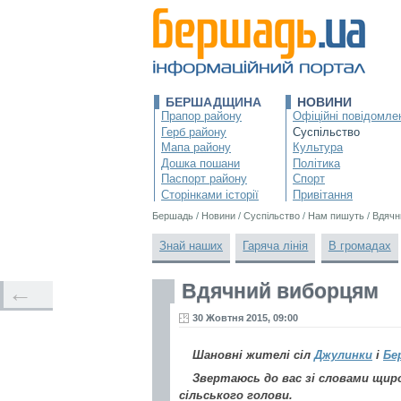
БЕРШАДЩИНА
НОВИНИ
Прапор району
Офіційні повідомле
Герб району
Суспільство
Мапа району
Культура
Дошка пошани
Політика
Паспорт району
Спорт
Сторінками історії
Привітання
Бершадь
/
Новини
/
Суспільство
/
Нам пишуть
/
Вдячн
Знай наших
Гаряча лінія
В громадах
Вдячний виборцям
←
30 Жовтня 2015, 09:00
Шановні жителі сіл
Джулинки
і
Бе
Звертаюсь до вас зі словами щиро
сільського голови.