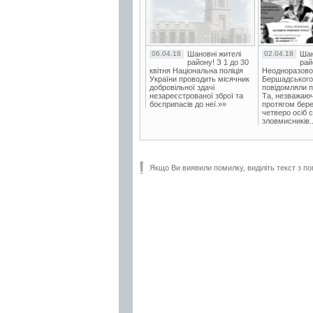
06.04.18
Шановні жителі
02.04.18
Шан
району! З 1 до 30
рай
квітня Національна поліція
Неодноразово
України проводить місячник
Бершадського в
добровільної здачі
повідомляли п
незареєстрованої зброї та
Та, незважаюч
боєприпасів до неї.»»
протягом бере
четверо осіб 
зловмисників..
Якщо Ви виявили помилку, виділіть текст з по