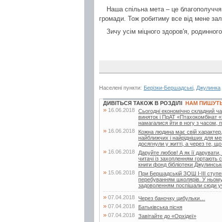
Наша спільна мета – це благополуччя
громади. Тож робитиму все від мене за
Зичу усім міцного здоров'я, родинного
Населені пункти:
Берізки-Бершадські
,
Джулинка
ДИВІТЬСЯ ТАКОЖ В РОЗДІЛІ
НАМ ПИШУТ
»
16.06.2018
Сьогодні економічно складний час
виняток і ПрАТ «Птахокомбінат «
намагалися йти в ногу з часом, по
»
16.06.2018
Кожна людина має свій характер,
найближчих і найрідніших для ме
досягнули у житті, а через те, що.
»
16.06.2018
Даруйте любов! А як її дарувати,
читачі із захопленням гортають с
книги фонд бібліотеки Джулинсько
»
15.06.2018
При Бершадській ЗОШ І-ІІІ ступен
перебуванням школярів. У ньому 
задоволенням поспішали сюди учн
»
07.04.2018
Через баночку цибульки…
»
07.04.2018
Батьківська пісня
»
07.04.2018
Завітайте до «Орхідеї»