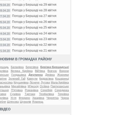
Погода у Бершаді на 29 квітня
29.04.20
Погода у Бершаді на 28 квітня
28.04.20
Погода у Бершаді на 27 квітня
27.04.20
Погода у Бершаді на 26 квітня
26.04.20
Погода у Бершаді на 25 квітня
25.04.20
Погода у Бершаді на 24 квітня
24.04.20
Погода у Бершаді на 23 квітня
23.04.20
Погода у Бершаді на 22 квітня
22.04.20
Погода у Бершаді на 21 квітня
21.04.20
НОВИНИ В ГРОМАДАХ РАЙОНУ
ершадь
Баланівка
Березівка
Берізки-Бершадські
рлівка
Велика Киріївка
Війтівка
Вовчок
Ворони
инське
Голдашівка
Джулинка
Дяківка
Жорняки
вітне
Зелений Гай
Кавкули
Кидрасівка
Кошаринці
асносілка
Крушинівка
Лісниче
Лугова
Мала Киріївка
ньківка
Михайлівка
М'якохід
Осіївка
Партизанське
оташня
П'ятківка
Романівка
Серебрія
Серединка
авки
Сумівка
Тартаки
Теофилівка
Тернівка
рлівка
Устя
Флорино
Хмарівка
Чернятка
Чорна
ебля
Шляхова
Шумилів
Яланець
ВІДЕО