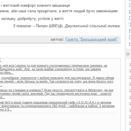
П
 і життєвий комфорт кожного мешканця
лежне, аби наші села процвітали, а життя людей було заможнішим.
П
 затишку, добробуту, успіхів у житті.
З повагою – Петро ШВЕЦЬ, Джулинський сільський голова.
Р
автор:
Газета "Бершадський край"
Н
Ь
 для всієї країни та для кожного господарника і підприємця зокрема, не
Бершадсь кий». Але, за свою майже сорокарічну історію, ми завжди
стійно...
 уподобання, пріоритети у виборі прикладу для наслідування. Я давно обрав
не людей – моїх батька та матір. Так склалося не тому, що вони багато чого
..
 якщо не словами в книжках? Дуже просто: презентувати в бібліотеку, де юні
торінки творів своїх земляків. Під час проведення місячника крає - знавчої
ї...
ів №3 із кінця травня працював пришкільний табір «З.О.Д.І.А.К.» із денним
відпочивали та оздоровлювалися 260 дітей – найбільше в районі. З великим
і 1-9...