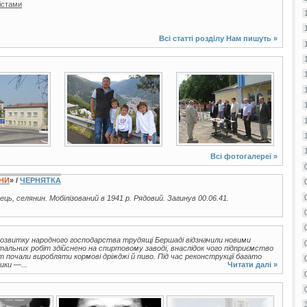
істами
Всі статті розділу
Нам пишуть
»
7 фото
3 фото
Всі фотогалереї »
ЇНИ
» /
ЧЕРНЯТКА
нець, селянин. Мобілізований в 1941 р. Рядовий. Загинув 00.06.41.
розвитку народного господарства трудящі Бершаді відзначили новими
альних робіт здійснено на спиртовому заводі, внаслідок чого підприємство
 почали виробляти кормові дріжджі й пиво. Під час реконструкції багато
ики —...
Читати далі »