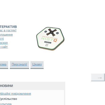
НТЕРАКТИВ
ас в гостях!
олошення
тті
оскоп
 сайт
дома
Персоналії
Цікаво
→
НОВИНИ
фіційні повідомлення
Суспільство
ультура