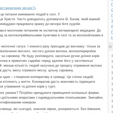
П
евстановлених місцях?»
– це питання виживання людей в селі. У
П
бця Христя. Часто доводилось допомагати їй. Бачив, який важкий
самовіддано працювала зранку до вечора біля худоби.
Р
ався молочним питанням як інспектор ветеринарної медицини. До
ляд за молокоприймальними пунктами в селі та за молокоблоками в
Н
 молочної галузі. І кожного разу приходив до висновку: тільки за
абезпечення якісного, чистого доїння молока, молокопереробне
 за сировину. Не буду розповідати, наскільки ручне доїння корів
лока в приватних садибах перед здачею його у заготівельні
ий: менша кількість людей залучена до процесу отримання молока
в дасть змогу отримати якісну, цільну сировину.
ути один – створення кооперативу в громаді. Це спілка людей,
они втілюють у життя. Кооператив дасть можливість підвищити
к утримання та доїння корів у гурті.
шніх умовах? Потрібно орендувати приміщення колишньої ферми,
и доїльними апаратами з індивідуальними лічильниками. Звичайно,
дентифікованим номером.
совища, які сьогодні, значною мірою, розорюються. Без бажання,