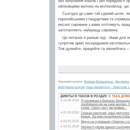
без залучення коштів і без порядності о
обліковцями молока на молокоблоці, цю 
Сьогодні це саме той єдиний шлях, я
європейськими стандартами та отримуват
якісної сировини з вами хотітимуть прац
заготовляють найкращу сировину.
Це питання я раніше піді - ймав для 
супротив армії посередників-заготівельн
Тож думайте, працюйте та змінюйтесь – 
Населені пункти:
Берізки-Бершадські
,
Джулинка
врятували козулю
Наші пріоритети – боротьба з
ДИВІТЬСЯ ТАКОЖ В РОЗДІЛІ
Є ТАКА ДУМ
»
15.06.2018
Я проживаю в Берізках-Бершадськи
проблемою цін на сире молоко. 
селах. Свого часу дві корівки...
»
01.04.2018
Скільки пам’ятаю, наші депутати
краще. За роки незалежності кільк
»
03.03.2018
Відгук на публікацію «Замітки з іс
»
19.01.2018
Непрості умови нашого сьогоденн