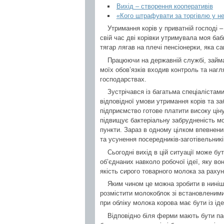
Вихід – створення кооперативів
«Кого штрафувати за торгівлю у н
Утримання корів у приватній господі 
свій час дві корівки утримувала моя ба
тягар лягав на плечі пенсіонерки, яка 
Працюючи на державній службі, займ
моїх обов’язків входив контроль та наг
господарствах.
Зустрічався із багатьма спеціалістами
відповідної умови утримання корів та з
підприємство готове платити високу ціну
підвищує бактеріальну забрудненість мо
пункти. Зараз в одному цілком впевнен
та усунення посередників-заготівельникі
Сьогодні вихід в цій ситуації може б
об’єднаних навколо робочої ідеї, яку в
якість сирого товарного молока за рахуно
Яким чином це можна зробити в нині
розмістити молокоблок зі встановленим
при обліку молока корова має бути із і
Відповідно біля ферми мають бути па