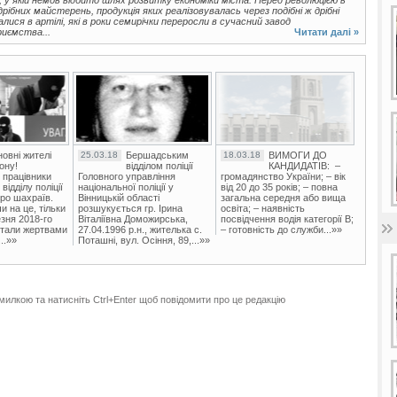
ібних майстерень, продукція яких реалізовувалась через подібні ж дрібні
лися в артілі, які в роки семирічки переросли в сучасний завод
риємства...
Читати далі »
овні жителі
25.03.18
Бершадським
18.03.18
ВИМОГИ ДО
ону!
відділом поліції
КАНДИДАТІВ: –
 працівники
Головного управління
громадянство України; – вік
ідділу поліції
національної поліції у
від 20 до 35 років; – повна
ро шахраїв.
Вінницькій області
загальна середня або вища
и на це, тільки
розшукується гр. Ірина
освіта; – наявність
зня 2018-го
Віталіївна Доможирська,
посвідчення водія категорії В;
стали жертвами
27.04.1996 р.н., жителька с.
– готовність до служби...»»
..»»
Поташні, вул. Осіння, 89,...»»
милкою та натисніть Ctrl+Enter щоб повідомити про це редакцію