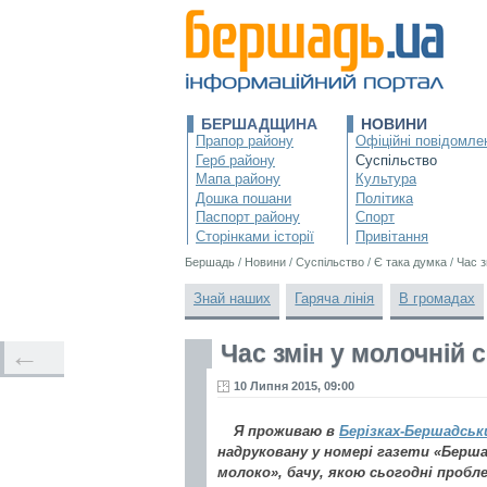
БЕРШАДЩИНА
НОВИНИ
Прапор району
Офіційні повідомле
Герб району
Суспільство
Мапа району
Культура
Дошка пошани
Політика
Паспорт району
Спорт
Сторінками історії
Привітання
Бершадь
/
Новини
/
Суспільство
/
Є така думка
/
Час з
Знай наших
Гаряча лінія
В громадах
Час змін у молочній 
←
10 Липня 2015, 09:00
Я проживаю в
Берізках-Бершадськ
надруковану у номері газети «Бершад
молоко», бачу, якою сьогодні пробле