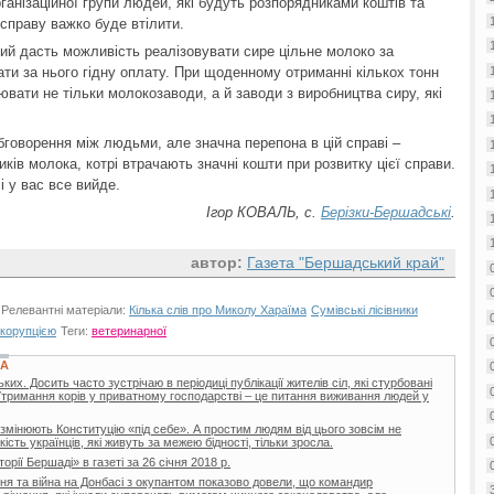
рганізаційної групи людей, які будуть розпорядниками коштів та
справу важко буде втілити.
кий дасть можливість реалізовувати сире цільне молоко за
и за нього гідну оплату. При щоденному отриманні кількох тонн
ювати не тільки молокозаводи, а й заводи з виробництва сиру, які
обговорення між людьми, але значна перепона в цій справі –
иків молока, котрі втрачають значні кошти при розвитку цієї справи.
і у вас все вийде.
Ігор КОВАЛЬ, с.
Берізки-Бершадські
.
автор:
Газета "Бершадський край"
Релевантні матеріали:
Кілька слів про Миколу Хараїма
Сумівські лісівники
 корупцією
Теги:
ветеринарної
КА
х. Досить часто зустрічаю в періодиці публікації жителів сіл, які стурбовані
Утримання корів у приватному господарстві – це питання виживання людей у
 змінюють Конституцію «під себе». А простим людям від цього зовсім не
ість українців, які живуть за межею бідності, тільки зросла.
торії Бершаді» в газеті за 26 січня 2018 р.
я та війна на Донбасі з окупантом показово довели, що командир