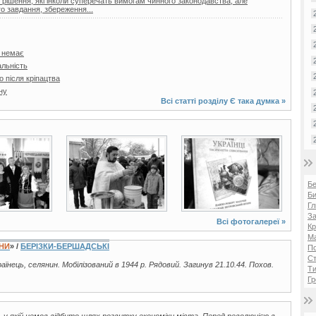
і рішення, які інколи суперечать вимогам чинного законодавства, але
о завдання, збереження...
я немає
льність
 після кріпацтва
ну
Всі статті розділу
Є така думка
»
3 фото
2 фото
Б
Би
Гл
За
Всі фотогалереї »
Кр
Ма
ЇНИ
» /
БЕРІЗКИ-БЕРШАДСЬКІ
П
Ст
країнець, селянин. Мобілізований в 1944 р. Рядовий. Загинув 21.10.44. Похов.
Ти
Гр
 у якій немов відбито шлях розвитку економіки міста. Перед революцією в