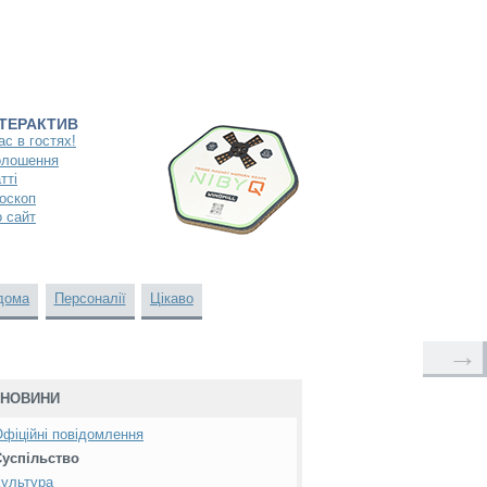
НТЕРАКТИВ
ас в гостях!
олошення
тті
оскоп
 сайт
дома
Персоналії
Цікаво
→
НОВИНИ
фіційні повідомлення
Суспільство
ультура