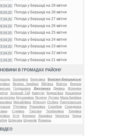
Погода у Бершаді на 29 квітня
29.04.20
Погода у Бершаді на 28 квітня
28.04.20
Погода у Бершаді на 27 квітня
27.04.20
Погода у Бершаді на 26 квітня
26.04.20
Погода у Бершаді на 25 квітня
25.04.20
Погода у Бершаді на 24 квітня
24.04.20
Погода у Бершаді на 23 квітня
23.04.20
Погода у Бершаді на 22 квітня
22.04.20
Погода у Бершаді на 21 квітня
21.04.20
НОВИНИ В ГРОМАДАХ РАЙОНУ
ершадь
Баланівка
Березівка
Берізки-Бершадські
рлівка
Велика Киріївка
Війтівка
Вовчок
Ворони
инське
Голдашівка
Джулинка
Дяківка
Жорняки
вітне
Зелений Гай
Кавкули
Кидрасівка
Кошаринці
асносілка
Крушинівка
Лісниче
Лугова
Мала Киріївка
ньківка
Михайлівка
М'якохід
Осіївка
Партизанське
оташня
П'ятківка
Романівка
Серебрія
Серединка
авки
Сумівка
Тартаки
Теофилівка
Тернівка
рлівка
Устя
Флорино
Хмарівка
Чернятка
Чорна
ебля
Шляхова
Шумилів
Яланець
ВІДЕО