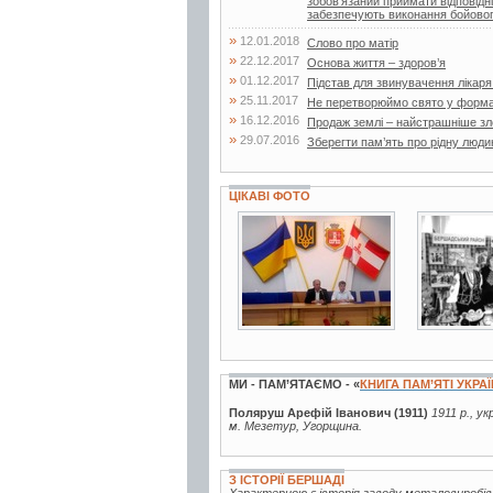
зобов’язаний приймати відповідн
забезпечують виконання бойовог
»
12.01.2018
Слово про матір
»
22.12.2017
Основа життя – здоров’я
»
01.12.2017
Підстав для звинувачення лікар
»
25.11.2017
Не перетворюймо свято у форма
»
16.12.2016
Продаж землі – найстрашніше зло
»
29.07.2016
Зберегти пам’ять про рідну люди
ЦІКАВІ ФОТО
6 фото
2 фото
МИ - ПАМ’ЯТАЄМО - «
КНИГА ПАМ’ЯТІ УКРА
Поляруш Арефій Іванович (1911)
1911 р., у
м. Мезетур, Угорщина.
З ІСТОРІЇ БЕРШАДІ
Характерною є історія заводу металовиробів,