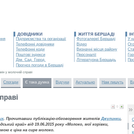
ДОВІДНИКИ
ЖИТТЯ БЕРШАДІ
І
ння
Підприємства та організації
Фотогалереї Бершаді
У н
Телефонні довідники
Відео
Ог
Телефонні коди
Визначні місця району
Ста
Поштові індекси
Персоналії
Гор
Дім. Сад. Город.
Літературна Бершадь
Про
Прогноз погоди в Бершаді
мін у молочній справі
Спогади
Є така думка
Відгуки
Актуально
Нам пишуть
В
справі
0
их
. Прочитавши публікацію-обговорення жителів
Джулинки
,
О
ський край» від 19.06.2015 року «Молоко, мої корівки,
мою є ціна на сире молоко.
К