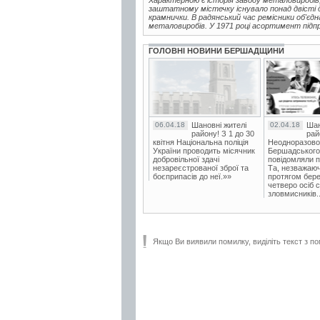
заштатному містечку існувало понад двісті др
крамнички. В радянський час ремісники об'єдна
металовиробів. У 1971 році асортимент підп
ГОЛОВНІ НОВИНИ БЕРШАДЩИНИ
06.04.18
Шановні жителі
02.04.18
Шан
району! З 1 до 30
рай
квітня Національна поліція
Неодноразово
України проводить місячник
Бершадського в
добровільної здачі
повідомляли п
незареєстрованої зброї та
Та, незважаюч
боєприпасів до неї.»»
протягом бере
четверо осіб 
зловмисників..
Якщо Ви виявили помилку, виділіть текст з по