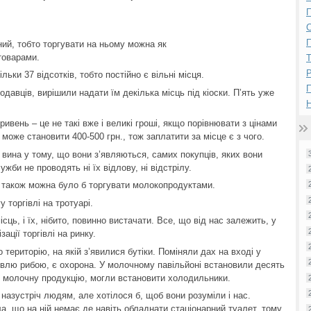
П
П
ний, тобто торгувати на ньому можна як
товарами.
Р
льки 37 відсотків, тобто постійно є вільні місця.
давців, вирішили надати їм декілька місць під кіоски. П’ять уже
Н
гривень – це не такі вже і великі гроші, якщо порівнювати з цінами
 може становити 400-500 грн., тож заплатити за місце є з чого.
 вина у тому, що вони з’являються, самих покупців, яких вони
би не проводять ні їх відлову, ні відстрілу.
 де також можна було б торгувати молокопродуктами.
 торгівлі на тротуарі.
сць, і їх, нібито, повинно вистачати. Все, що від нас залежить, у
ації торгівлі на ринку.
територію, на якій з’явилися бутіки. Поміняли дах на вході у
івлю рибою, є охорона. У молочному павільйоні встановили десять
ує молочну продукцію, могли встановити холодильники.
назустріч людям, але хотілося б, щоб вони розуміли і нас.
ала, що на ній немає де навіть обладнати стаціонарний туалет, тому