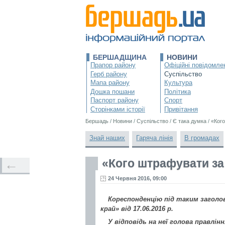
БЕРШАДЩИНА
НОВИНИ
Прапор району
Офіційні повідомле
Герб району
Суспільство
Мапа району
Культура
Дошка пошани
Політика
Паспорт району
Спорт
Сторінками історії
Привітання
Бершадь
/
Новини
/
Суспільство
/
Є така думка
/
«Кого
Знай наших
Гаряча лінія
В громадах
«Кого штрафувати за
←
24 Червня 2016, 09:00
Кореспонденцію під таким заголо
край» від 17.06.2016 р.
У відповідь на неї голова правлі