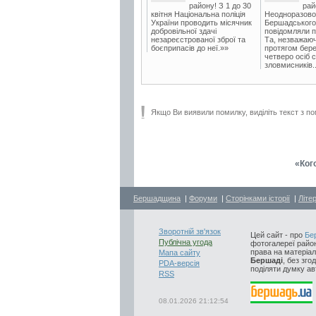
району! З 1 до 30
рай
квітня Національна поліція
Неодноразово
України проводить місячник
Бершадського в
добровільної здачі
повідомляли п
незареєстрованої зброї та
Та, незважаюч
боєприпасів до неї.»»
протягом бере
четверо осіб 
зловмисників..
Якщо Ви виявили помилку, виділіть текст з по
«Ког
Бершадщина
|
Форуми
|
Сторінками історії
|
Літе
Зворотній зв'язок
Цей сайт - про
Бе
Публічна угода
фотогалереї район
права на матеріал
Мапа сайту
Бершаді
, без зго
PDA-версія
поділяти думку авт
RSS
08.01.2026 21:12:54