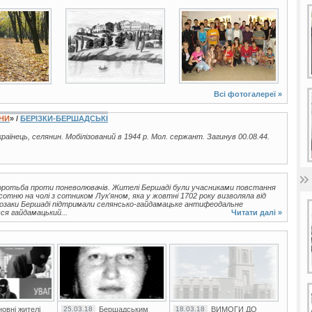
3 фото
5 фото
Всі фотогалереї »
ЇНИ
» /
БЕРІЗКИ-БЕРШАДСЬКІ
українець, селянин. Мобілізований в 1944 р. Мол. сержант. Загинув 00.08.44.
 боротьба проти поневолювачів. Жителі Бершаді були учасниками повстання
сотню на чолі з сотником Лук'яном, яка у жовтні 1702 року визволяла від
і козаки Бершаді підтримали селянсько-гайдамацьке антифеодальне
ся гайдамацький...
Читати далі »
овні жителі
25.03.18
Бершадським
18.03.18
ВИМОГИ ДО