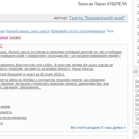
Записав Павло КУШПЕЛА.
автор:
Газета "Бершадський край"
ння
Кожний коваль свого щастя
Важливий сектор господарювання
Теги:
ринок
торгівлі
КА
х. Досить часто зустрічаю в періодиці публікації жителів сіл, які стурбовані
Утримання корів у приватному господарстві – це питання виживання людей у
 змінюють Конституцію «під себе». А простим людям від цього зовсім не
ість українців, які живуть за межею бідності, тільки зросла.
торії Бершаді» в газеті за 26 січня 2018 р.
я та війна на Донбасі з окупантом показово довели, що командир
Б
і рішення, які інколи суперечать вимогам чинного законодавства, але
Би
о завдання, збереження...
Гл
За
Кр
Ма
я немає
П
льність
Ст
 після кріпацтва
Ти
Гр
ну
Всі статті розділу
Є така думка
»