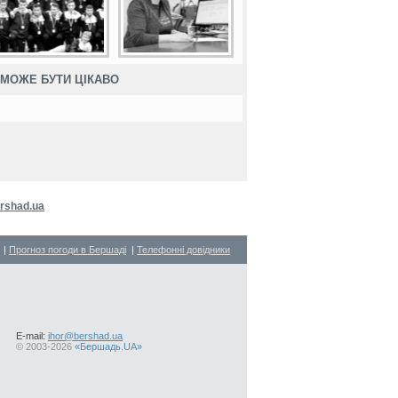
МОЖЕ БУТИ ЦІКАВО
rshad.ua
|
Прогноз погоди в Бершаді
|
Телефонні довідники
E-mail:
ihor@bershad.ua
©
2003-2026
«Бершадь.UA»