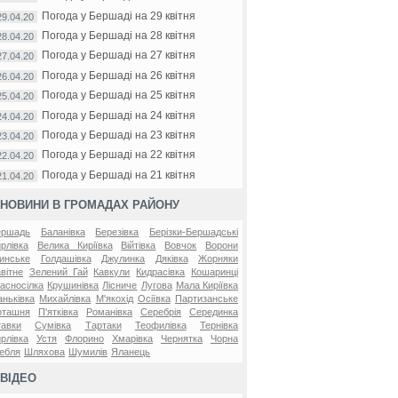
Погода у Бершаді на 29 квітня
29.04.20
Погода у Бершаді на 28 квітня
28.04.20
Погода у Бершаді на 27 квітня
27.04.20
Погода у Бершаді на 26 квітня
26.04.20
Погода у Бершаді на 25 квітня
25.04.20
Погода у Бершаді на 24 квітня
24.04.20
Погода у Бершаді на 23 квітня
23.04.20
Погода у Бершаді на 22 квітня
22.04.20
Погода у Бершаді на 21 квітня
21.04.20
НОВИНИ В ГРОМАДАХ РАЙОНУ
ершадь
Баланівка
Березівка
Берізки-Бершадські
рлівка
Велика Киріївка
Війтівка
Вовчок
Ворони
инське
Голдашівка
Джулинка
Дяківка
Жорняки
вітне
Зелений Гай
Кавкули
Кидрасівка
Кошаринці
асносілка
Крушинівка
Лісниче
Лугова
Мала Киріївка
ньківка
Михайлівка
М'якохід
Осіївка
Партизанське
оташня
П'ятківка
Романівка
Серебрія
Серединка
авки
Сумівка
Тартаки
Теофилівка
Тернівка
рлівка
Устя
Флорино
Хмарівка
Чернятка
Чорна
ебля
Шляхова
Шумилів
Яланець
ВІДЕО