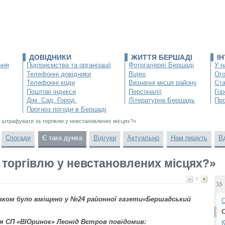
ДОВІДНИКИ
ЖИТТЯ БЕРШАДІ
І
ння
Підприємства та організації
Фотогалереї Бершаді
У н
Телефонні довідники
Відео
Ог
Телефонні коди
Визначні місця району
Ста
Поштові індекси
Персоналії
Гор
Дім. Сад. Город.
Літературна Бершадь
Про
Прогноз погоди в Бершаді
 штрафувати за торгівлю у невстановлених місцях?»
Спогади
Є така думка
Відгуки
Актуально
Нам пишуть
В
 торгівлю у невстановлених місцях?»
0
вком було вміщено у №24 районної газети«Бершадський
О
ння СП «ВІОринок» Леонід Вєтров повідомив:
К