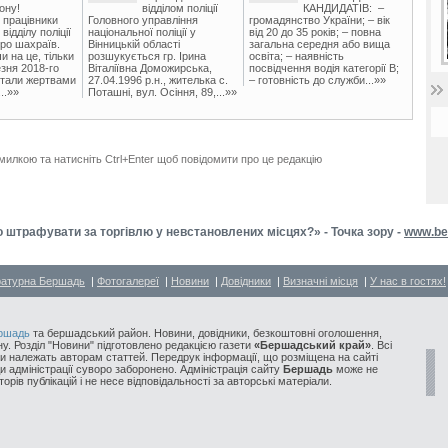
ону!
відділом поліції
КАНДИДАТІВ: –
 працівники
Головного управління
громадянство України; – вік
ідділу поліції
національної поліції у
від 20 до 35 років; – повна
ро шахраїв.
Вінницькій області
загальна середня або вища
и на це, тільки
розшукується гр. Ірина
освіта; – наявність
зня 2018-го
Віталіївна Доможирська,
посвідчення водія категорії В;
стали жертвами
27.04.1996 р.н., жителька с.
– готовність до служби...»»
..»»
Поташні, вул. Осіння, 89,...»»
милкою та натисніть Ctrl+Enter щоб повідомити про це редакцію
о штрафувати за торгівлю у невстановлених місцях?» - Точка зору -
www.be
ратурна Бершадь
|
Фотогалереї
|
Новини
|
Довідники
|
Визначні місця
|
У нас в гостях!
ршадь
та бершадський район. Новини, довідники, безкоштовні оголошення,
у. Розділ "Новини" підготовлено редакцією газети
«Бершадський край»
. Всі
и належать авторам статтей. Передрук інформації, що розміщена на сайті
ди адміністрації суворо заборонено. Адміністрація сайту
Бершадь
може не
орів публікацій і не несе відповідальності за авторські матеріали.