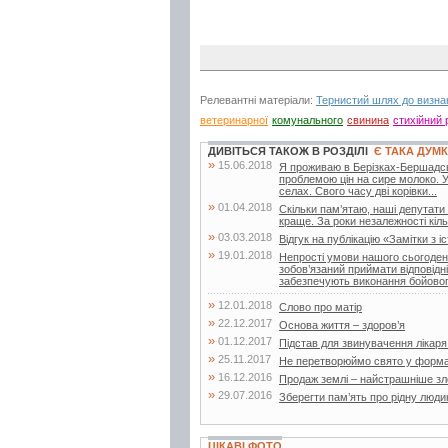
Релевантні матеріали:
Тернистий шлях до визна
ветеринарної
комунального
свинина
стихійний 
ДИВІТЬСЯ ТАКОЖ В РОЗДІЛІ
Є ТАКА ДУМ
»
15.06.2018
Я проживаю в Берізках-Бершадськи
проблемою цін на сире молоко. 
селах. Свого часу дві корівки...
»
01.04.2018
Скільки пам’ятаю, наші депутати
краще. За роки незалежності кільк
»
03.03.2018
Відгук на публікацію «Замітки з іс
»
19.01.2018
Непрості умови нашого сьогоденн
зобов’язаний приймати відповідн
забезпечують виконання бойовог
»
12.01.2018
Слово про матір
»
22.12.2017
Основа життя – здоров’я
»
01.12.2017
Підстав для звинувачення лікар
»
25.11.2017
Не перетворюймо свято у форма
»
16.12.2016
Продаж землі – найстрашніше зло
»
29.07.2016
Зберегти пам’ять про рідну люди
ЦІКАВІ ФОТО