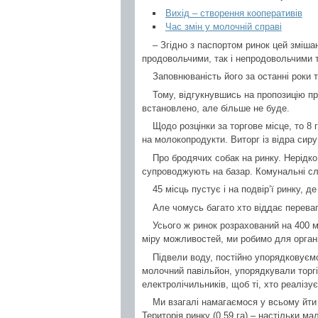
Вихід – створення кооперативів
Час змін у молочній справі
– Згідно з паспортом ринок цей зміша
продовольчими, так і непродовольчими 
Заповнюваність його за останні роки ті
Тому, відгукнувшись на пропозицію про
встановлено, але більше не буде.
Щодо розцінки за торгове місце, то 8 
на молокопродукти. Виторг із відра сиру
Про бродячих собак на ринку. Нерідко
супроводжують на базар. Комунальні служ
45 місць пустує і на подвір’ї ринку,
Але чомусь багато хто віддає перевагу
Усього ж ринок розрахований на 400 мі
міру можливостей, ми робимо для організ
Підвели воду, постійно упорядковуємо 
молочний павільйон, упорядкували торг
електролічильників, щоб ті, хто реаліз
Ми взагалі намагаємося у всьому йти 
Територія ринку (0,59 га) – настільки м