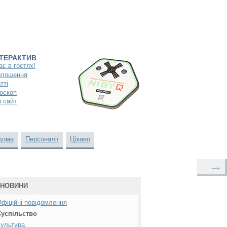
НТЕРАКТИВ
ас в гостях!
олошення
тті
оскоп
 сайт
дома
Персоналії
Цікаво
→
НОВИНИ
фіційні повідомлення
Суспільство
ультура