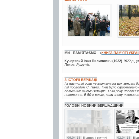
7 фото
9 фото
МИ - ПАМ’ЯТАЄМО - «
КНИГА ПАМ’ЯТІ УКРА
Кучерявий Іван Пилипович (1922)
1922 р., 
Похов. Румунія.
З ІСТОРІЇ БЕРШАДІ
І в наступні роки не вщухала на цих землях
під проводом С, Палія. Тут було сформовано 
польських військ Немирів. 1734 року надвірн
повстання. В 50-х роках, коли знову пожвавив
ГОЛОВНІ НОВИНИ БЕРШАДЩИНИ
06.04.18
Шановні жителі
02.04.18
Шан