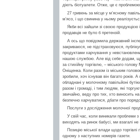
діють біотуалети. Отже, це є проблемою 
27 гривень за місце у м’ясному павіль
м’ясо, і що свинина у ньому реалізуєть
Якби всі зайшли зі своєю продукцією із
продавців не було б претензій.
А ось що повідомила державний інспе
закриваюся, не підстраховуюся, публіку
продуктами харчування у невстановлених
нашою службою. Але від себе додам, що 
за стихійну торгівлю, – міського голов
Оніщенка. Коли разом із міським головою
зробили, хоч існував він багато років. 
обладнані у молочному павільйоні бутіки
разом і громаді, і тим людям, які торгу
звичайно, веду про тих, хто виносить н
безпечно харчуватися, дбати про порядок
Послуги з дослідження молочної проду
У свій час, коли виникали проблеми з
виходять на ринок бабусі, ми взагалі не б
Позицію міської влади щодо торгівлі
одному з наступних номерів газети.