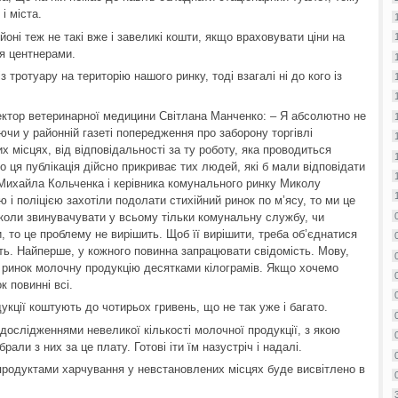
і міста.
йоні теж не такі вже і завеликі кошти, якщо враховувати ціни на
ся центнерами.
 тротуару на територію нашого ринку, тоді взагалі ні до кого із
ктор ветеринарної медицини Світлана Манченко: – Я абсолютно не
ючи у районній газеті попередження про заборону торгівлі
 місцях, від відповідальності за ту роботу, яка проводиться
ця публікація дійсно прикриває тих людей, які б мали відповідати
у Михайла Кольченка і керівника комунального ринку Миколу
 і поліцією захотіли подолати стихійний ринок по м’ясу, то ми це
А коли звинувачувати у всьому тільки комунальну службу, чи
, то це проблему не вирішить. Щоб її вирішити, треба об’єднатися
ють. Найперше, у кожного повинна запрацювати свідомість. Мову,
а ринок молочну продукцію десятками кілограмів. Якщо хочемо
 повинні всі.
кції коштують до чотирьох гривень, що не так уже і багато.
 дослідженнями невеликої кількості молочної продукції, з якою
рали з них за це плату. Готові іти їм назустріч і надалі.
 продуктами харчування у невстановлених місцях буде висвітлено в