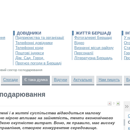
ДОВІДНИКИ
ЖИТТЯ БЕРШАДІ
І
ння
Підприємства та організації
Фотогалереї Бершаді
У н
Телефонні довідники
Відео
Ог
Телефонні коди
Визначні місця району
Ста
Поштові індекси
Персоналії
Гор
Дім. Сад. Город.
Літературна Бершадь
Про
Прогноз погоди в Бершаді
ивий сектор господарювання
Спогади
Є така думка
Відгуки
Актуально
Нам пишуть
В
сподарювання
0
темі і в житті суспільства відводиться малому
О
ою мірою впливає на зайнятість, темпи економічного
кою окупністю витрат. Воно, як правило, має високу
управління, створює конкурентне середовище.
К