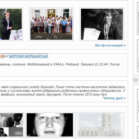
6 фото
2 фото
Всі фотогалереї »
ЇНИ
» /
БЕРІЗКИ-БЕРШАДСЬКІ
країнець, селянин. Мобілізований в 1944 р. Рядовий. Загинув 21.10.44. Похов.
 зміні соціального складу Бершаді. Лише п'ята частина населення займалась
роль у суспільному житті відігравали робітники промислових підприємств. У
фабрики, винокурний завод, друкарня. Після пожежі 1872 року був
.
Читати далі »