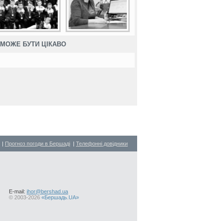
МОЖЕ БУТИ ЦІКАВО
|
Прогноз погоди в Бершаді
|
Телефонні довідники
E-mail:
ihor@bershad.ua
©
2003-2026
«Бершадь.UA»