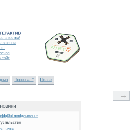
НТЕРАКТИВ
ас в гостях!
олошення
тті
оскоп
 сайт
дома
Персоналії
Цікаво
→
НОВИНИ
фіційні повідомлення
Суспільство
ультура