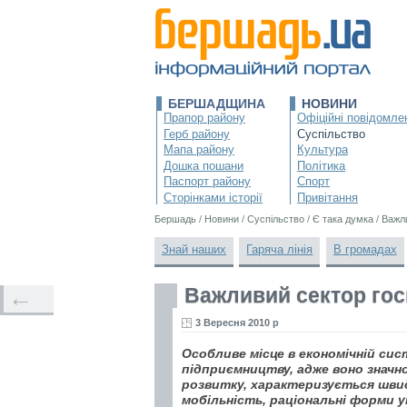
БЕРШАДЩИНА
НОВИНИ
Прапор району
Офіційні повідомле
Герб району
Суспільство
Мапа району
Культура
Дошка пошани
Політика
Паспорт району
Спорт
Сторінками історії
Привітання
Бершадь
/
Новини
/
Суспільство
/
Є така думка
/
Важл
Знай наших
Гаряча лінія
В громадах
Важливий сектор го
←
3 Вересня 2010 р
Особливе місце в економічній сис
підприємництву, адже воно значн
розвитку, характеризується швид
мобільність, раціональні форми 