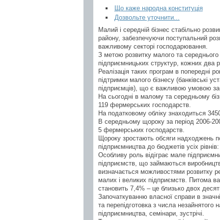
Що каже народна конституція
Дозвольте уточнити...
Малий і середній бізнес стабільно розв
району, забезпечуючи поступальний розв
важливому секторі господарювання.
З метою розвитку малого та середнього 
підприємницьких структур, кожних два р
Реалізація таких програм в попередні р
підтримки малого бізнесу (банківські уст
підприємців), що є важливою умовою за
На сьогодні в малому та середньому бізн
119 фермерських господарств.
На податковому обліку знаходиться 3450
В середньому щороку за період 2006-200
5 фермерських господарств.
Щороку зростають обсяги надходжень под
підприємництва до бюджетів усіх рівнів: 2
Особливу роль відіграє мале підприємни
підприємств, що займаються виробництв
визначається можливостями розвитку реа
малих і великих підприємств. Питома ваг
становить 7,4% – це близько двох десят
Започаткуванню власної справи в значній
та перепідготовка з числа незайнятого 
підприємництва, семінари, зустрічі.