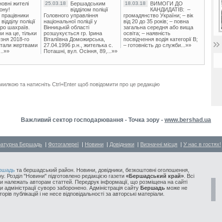
овні жителі
25.03.18
Бершадським
18.03.18
ВИМОГИ ДО
ону!
відділом поліції
КАНДИДАТІВ: –
 працівники
Головного управління
громадянство України; – вік
ідділу поліції
національної поліції у
від 20 до 35 років; – повна
ро шахраїв.
Вінницькій області
загальна середня або вища
и на це, тільки
розшукується гр. Ірина
освіта; – наявність
зня 2018-го
Віталіївна Доможирська,
посвідчення водія категорії В;
стали жертвами
27.04.1996 р.н., жителька с.
– готовність до служби...»»
..»»
Поташні, вул. Осіння, 89,...»»
милкою та натисніть Ctrl+Enter щоб повідомити про це редакцію
Важливий сектор господарювання - Точка зору -
www.bershad.ua
ратурна Бершадь
|
Фотогалереї
|
Новини
|
Довідники
|
Визначні місця
|
У нас в гостях!
ршадь
та бершадський район. Новини, довідники, безкоштовні оголошення,
у. Розділ "Новини" підготовлено редакцією газети
«Бершадський край»
. Всі
и належать авторам статтей. Передрук інформації, що розміщена на сайті
ди адміністрації суворо заборонено. Адміністрація сайту
Бершадь
може не
орів публікацій і не несе відповідальності за авторські матеріали.