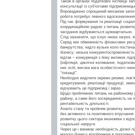
Також в органах податкової інспекції 
консультації із суб’єктами підприємницьк
Впроваджено спрощений механізм започат
робота потребує певного вдосконалення
Під час формування та реалізації соціал
координаційною радою з питань розвитку 
засідання відбуваються щоквартально.
Слід зазначити, що існує низка загроз, 
Серед них обмеженість фінансових ресур
банкрутства; надто вузьке коло постача
бізнесу; низька конкурентоспроможність
відтак – конкуренція з боку великих пі
(інфляція, циклічні коливання, податков
них осіб; висока вага особистісного чин
“тінізації”.
Необхідно виділити окремо ризики, пов’
кредитування, реалізації продукції, зм
відчувають це підприємці і зараз.
Щодо проблемних питань на районному р
району, а саме його зосередженість на 
рентабельність діяльності.
Аналіз стану та проблем розвитку малого
без активного та позитивного втручання
розвитку цього сектора економіки з від
соціальної напруги.
Через це і виникає необхідність дієвої 
малого бізнесу відображені в програмах