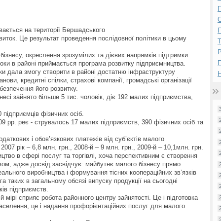
П
ивається на території Бершадського
П
иток. Це результат проведення послідовної політики в цьому
Р
бізнесу, окреслення зрозумілих та дієвих напрямків підтримки
оки в районі приймається програма розвитку підприємництва.
оки дала змогу створити в районі достатню інфраструктуру
Н
анови, кредитні спілки, страхові компанії, громадські організації
безпечення його розвитку.
есі зайнято більше 5 тис. чоловік, діє 192 малих підприємства,
 підприємців фізичних осіб.
9 рр. реє - струвалось 17 малих підприємств, 390 фізичних осіб та
аткових і обов’язкових платежів від суб’єктів малого
007 рік – 6,8 млн. грн., 2008-й – 9 млн. грн., 2009-й – 10,1млн. грн.
цтво в сфері послуг та торгівлі, хоча перспективним є створення
ом, адже досвід засвідчує: майбутнє малого бізнесу прямо
льного виробництва і формування тісних коопераційних зв’язків
а таких в загальному обсязі випуску продукції на сьогодні
ків підприємств.
 мірі сприяє робота районного центру зайнятості. Це і підготовка
населення, це і надання профорієнтаційних послуг для малого