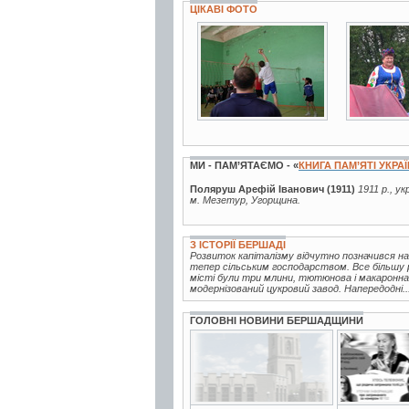
ЦІКАВІ ФОТО
5 фото
15 фото
МИ - ПАМ’ЯТАЄМО - «
КНИГА ПАМ’ЯТІ УКРА
Поляруш Арефій Іванович (1911)
1911 р., у
м. Мезетур, Угорщина.
З ІСТОРІЇ БЕРШАДІ
Розвиток капіталізму відчутно позначився на
тепер сільським господарством. Все більшу 
місті були три млини, тютюнова і макаронна 
модернізований цукровий завод. Напередодні..
ГОЛОВНІ НОВИНИ БЕРШАДЩИНИ