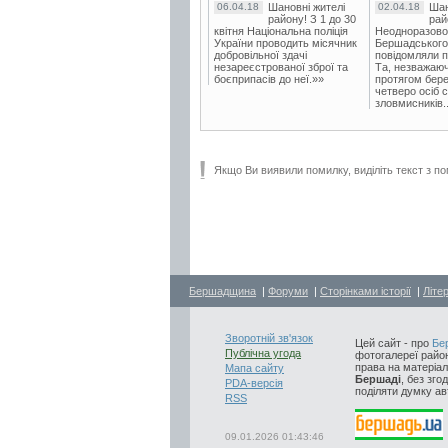
06.04.18
Шановні жителі
02.04.18
Шан
району! З 1 до 30
рай
квітня Національна поліція
Неодноразово
України проводить місячник
Бершадського в
добровільної здачі
повідомляли п
незареєстрованої зброї та
Та, незважаюч
боєприпасів до неї.»»
протягом бере
четверо осіб 
зловмисників..
Якщо Ви виявили помилку, виділіть текст з по
Бершадщина
|
Форуми
|
Сторінками історії
|
Літе
Зворотній зв'язок
Цей сайт - про
Бе
Публічна угода
фотогалереї район
права на матеріал
Мапа сайту
Бершаді
, без зго
PDA-версія
поділяти думку авт
RSS
09.01.2026 01:43:46