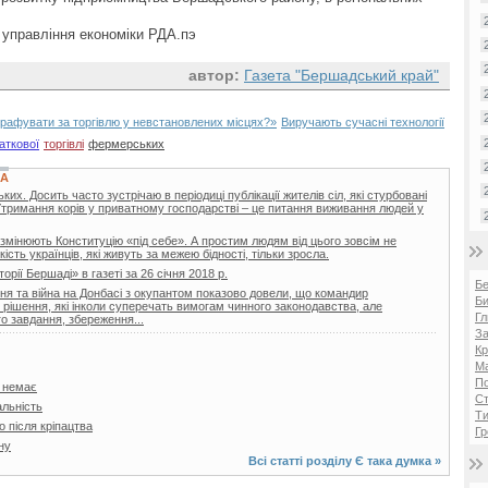
правління економіки РДА.пэ
автор:
Газета "Бершадський край"
рафувати за торгівлю у невстановлених місцях?»
Виручають сучасні технології
аткової
торгівлі
фермерських
КА
х. Досить часто зустрічаю в періодиці публікації жителів сіл, які стурбовані
Утримання корів у приватному господарстві – це питання виживання людей у
 змінюють Конституцію «під себе». А простим людям від цього зовсім не
ість українців, які живуть за межею бідності, тільки зросла.
торії Бершаді» в газеті за 26 січня 2018 р.
Б
я та війна на Донбасі з окупантом показово довели, що командир
Би
і рішення, які інколи суперечать вимогам чинного законодавства, але
Гл
о завдання, збереження...
За
Кр
Ма
П
я немає
Ст
льність
Ти
 після кріпацтва
Гр
ну
Всі статті розділу
Є така думка
»