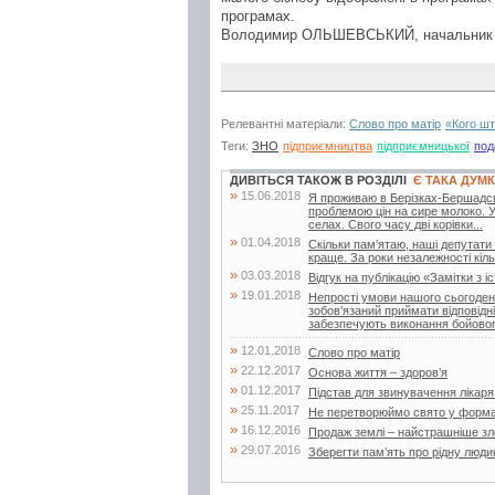
програмах.
Володимир ОЛЬШЕВСЬКИЙ, начальник у
Релевантні матеріали:
Слово про матір
«Кого шт
Теги:
ЗНО
підприємництва
підприємницької
под
ДИВІТЬСЯ ТАКОЖ В РОЗДІЛІ
Є ТАКА ДУМ
»
15.06.2018
Я проживаю в Берізках-Бершадськи
проблемою цін на сире молоко. 
селах. Свого часу дві корівки...
»
01.04.2018
Скільки пам’ятаю, наші депутати
краще. За роки незалежності кільк
»
03.03.2018
Відгук на публікацію «Замітки з іс
»
19.01.2018
Непрості умови нашого сьогоденн
зобов’язаний приймати відповідн
забезпечують виконання бойовог
»
12.01.2018
Слово про матір
»
22.12.2017
Основа життя – здоров’я
»
01.12.2017
Підстав для звинувачення лікар
»
25.11.2017
Не перетворюймо свято у форма
»
16.12.2016
Продаж землі – найстрашніше зло
»
29.07.2016
Зберегти пам’ять про рідну люди