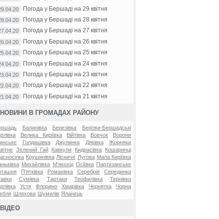
Погода у Бершаді на 29 квітня
29.04.20
Погода у Бершаді на 28 квітня
28.04.20
Погода у Бершаді на 27 квітня
27.04.20
Погода у Бершаді на 26 квітня
26.04.20
Погода у Бершаді на 25 квітня
25.04.20
Погода у Бершаді на 24 квітня
24.04.20
Погода у Бершаді на 23 квітня
23.04.20
Погода у Бершаді на 22 квітня
22.04.20
Погода у Бершаді на 21 квітня
21.04.20
НОВИНИ В ГРОМАДАХ РАЙОНУ
ершадь
Баланівка
Березівка
Берізки-Бершадські
рлівка
Велика Киріївка
Війтівка
Вовчок
Ворони
инське
Голдашівка
Джулинка
Дяківка
Жорняки
вітне
Зелений Гай
Кавкули
Кидрасівка
Кошаринці
асносілка
Крушинівка
Лісниче
Лугова
Мала Киріївка
ньківка
Михайлівка
М'якохід
Осіївка
Партизанське
оташня
П'ятківка
Романівка
Серебрія
Серединка
авки
Сумівка
Тартаки
Теофилівка
Тернівка
рлівка
Устя
Флорино
Хмарівка
Чернятка
Чорна
ебля
Шляхова
Шумилів
Яланець
ВІДЕО