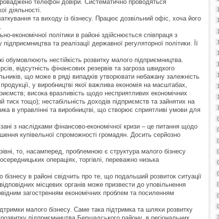
запроваджено телефон довіри. Систематично проводяться
ої діяльності.
кування та виходу із бізнесу. Працює дозвільний офіс, хоча його
.
ьно-економічної політики в районі здійснюється співпраця з
підприємництва та реалізації державної регуляторної політики. Її
які обумовлюють нестійкість розвитку малого підприємництва.
сів, відсутність фінансових резервів та загроза швидкого
льників, що може в ряді випадків утворювати небажану залежність
 продукції, у виробництві якої важлива економія на масштабах,
дприємств; висока вразливість щодо несприятливих економічних
ий тиск тощо); нестабільність доходів підприємств та зайнятих на
ника в управлінні та виробництві, що створює сприятливі умови для
язані з наслідками фінансово-економічної кризи – це питання щодо
еншення купівельної спроможності громадян. Досить серйозно
івні, то, насамперед, проблемною є структура малого бізнесу
посередницьких операціях, торгівлі, переважно низька
 бізнесу в районі свідчить про те, що подальший розвиток ситуації
 відповідних місцевих органів може призвести до уповільнення
повідним загостренням економічних проблем та посиленням
підтримки малого бізнесу. Саме така підтримка та шляхи розвитку
 розвитку підприємництва Бершадського району, в регіональних