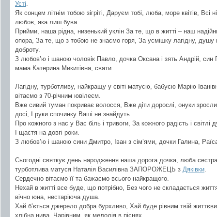
Усті
.
Як сонцем літнім тобою зігріті, Даруєм тобі, люба, море квітів, Всі 
любов, яка лиш бува.
Прийми, наша рідна, низенький уклін За те, що в житті – наш надійн
опора, За те, що з тобою не знаємо горя, За усмішку лагідну, душу
доброту.
З любов’ю і шаною чоловік Павло, дочка Оксана і зять Андрій, син 
мама Катерина Микитівна, свати.
Лагідну, турботливу, найкращу у світі матусю, бабусю Марію Іванів
вітаємо з 70-річним ювілеєм.
Вже сивий туман покриває волосся, Вже діти дорослі, онуки зросл
досі, І руки спочинку Ваші не знайдуть.
Про кожного з нас у Вас біль і тривоги, За кожного радість і світлі
І щастя на довгі роки.
З любов’ю і шаною сини Дмитро, Іван з сім’ями, дочки Галина, Раїса
Сьогодні святкує день народження наша дорога дочка, люба сестра,
турботлива матуся Наталія Василівна ЗАПОРОЖЕЦЬ з
Дяківки
.
Сердечно вітаємо її та бажаємо всього найкращого.
Нехай в житті все буде, що потрібно, Без чого не складається житт
вічно юна, нестаріюча душа.
Хай б’ється джерело добра бурхливо, Хай буде рівним твій життєв
хлібна нива, Чарівним, як мелодія в піснях.