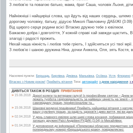
З любов’ю та повагою батько, мама, брат Саша, чоловік Льоня, діти
Найніжніші і найщиріші слова, що йдуть від наших сердець, шлемо 
дорогому чоловіку, батьку, дідусю Миколі Павловичу ДАБІЖІ (3.09)
Від щирого серця родини всієї Вітаємо дружно тебе з ювілеєм.
Бажаємо добра і довголіття, У кожній справі хай завжди щастить, В
злагоді і радості прожить.
Нехай наша ніжність і любов тебе гріють, І здійсняться усі твої мрії.
З любов’ю і шаною дружина Ніна, дочки Анжела, Оля, зять Костя, в
Населені пункти:
Бершадь
,
Бирлівка
,
Дяківка
,
Маньківка
,
Осіївка
,
Устя
,
Флорино
Вітаємо з Новим роком!
Прийміть вітання
Теги:
автокрафт
з днем народження
з 
ДИВІТЬСЯ ТАКОЖ В РОЗДІЛІ
ПРИВІТАННЯ
»
15.06.2018
Дорогі колеги та ветерани галузі! Із професійним святом – Днем 
лежать турбота і відповідальність за найвищу цінність на землі –
самовіддану працю, професіоналізм та...
»
15.06.2018
Шановні медичні працівники! Прийміть найщиріші вітання з нагоди
вашу сумлінну працю, за радість здоров’я і диво життя, які ви дар
»
02.04.2018
У день славного ювілею шлю щирі слова кохання, побажання міцног
затишку дружині Раїсі Андріївні РУДИК (3.04) із Михайлівки.
»
01.04.2018
У доповнення до інформації «Переможці обласних предметних олі
попередньому номері «Бершадського краю», повідомляємо: