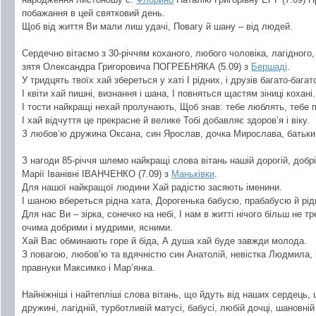
побажання в цей святковий день.
Щоб від життя Ви мали лиш удачі, Повагу й шану – від людей.
Сердечно вітаємо з 30-річчям коханого, любого чоловіка, лагідного,
зятя Олександра Григоровича ПОГРЕБНЯКА (5.09) з
Бершаді
.
У тридцять твоїх хай збереться у хаті І рідних, і друзів багато-багат
І квіти хай пишні, визнання і шана, І повняться щастям зіниці кохані.
І тости найкращі нехай пролунають, Щоб знав: тебе люблять, тебе 
І хай відчуття це прекрасне й велике Тобі добавляє здоров’я і віку.
З любов’ю дружина Оксана, син Ярослав, дочка Мирослава, батьки 
З нагоди 85-річчя шлемо найкращі слова вітань нашій дорогій, добрі
Марії Іванівні ІВАНЧЕНКО (7.09) з
Маньківки
.
Для нашої найкращої людини Хай радістю засяють іменини.
І шаною вбереться рідна хата, Дорогенька бабусю, прабабусю й рід
Для нас Ви – зірка, сонечко на небі, І нам в житті нічого більш не
очима добрими і мудрими, ясними.
Хай Вас обминають горе й біда, А душа хай буде завжди молода.
З повагою, любов’ю та вдячністю син Анатолій, невістка Людмила, 
правнуки Максимко і Мар’янка.
Найніжніші і найтепліші слова вітань, що йдуть від наших сердець,
дружині, лагідній, турботливій матусі, бабусі, любій дочці, шановній