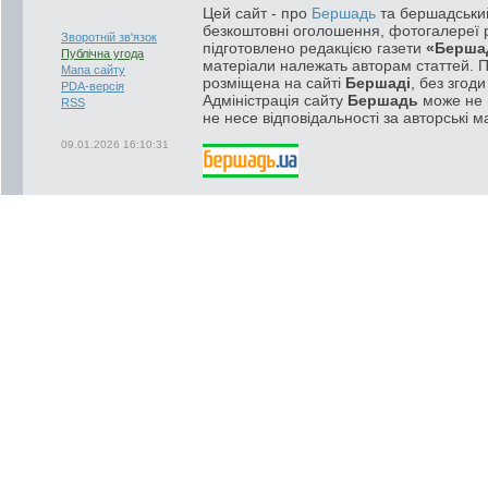
Цей сайт - про
Бершадь
та бершадський
безкоштовні оголошення, фотогалереї р
Зворотній зв'язок
підготовлено редакцією газети
«Берша
Публічна угода
матеріали належать авторам статтей. 
Мапа сайту
розміщена на сайті
Бершаді
, без згод
PDA-версія
Адміністрація сайту
Бершадь
може не п
RSS
не несе відповідальності за авторські м
09.01.2026 16:10:31