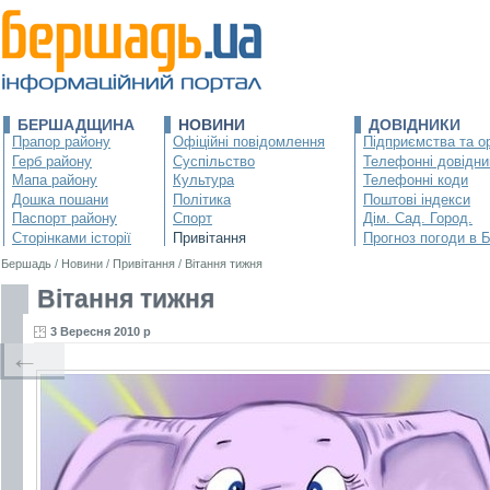
БЕРШАДЩИНА
НОВИНИ
ДОВІДНИКИ
Прапор району
Офіційні повідомлення
Підприємства та ор
Герб району
Суспільство
Телефонні довідни
Мапа району
Культура
Телефонні коди
Дошка пошани
Політика
Поштові індекси
Паспорт району
Спорт
Дім. Сад. Город.
Сторінками історії
Привітання
Прогноз погоди в 
Бершадь
/
Новини
/
Привітання
/
Вітання тижня
Вітання тижня
3 Вересня 2010 р
←