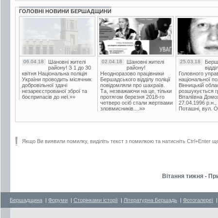
ГОЛОВНІ НОВИНИ БЕРШАДЩИНИ
06.04.18
Шановні жителі
02.04.18
Шановні жителі
25.03.18
Берш
району! З 1 до 30
району!
відді
квітня Національна поліція
Неодноразово працівники
Головного упра
України проводить місячник
Бершадського відділу поліції
національної пол
добровільної здачі
повідомляли про шахраїв.
Вінницькій обла
незареєстрованої зброї та
Та, незважаючи на це, тільки
розшукується гр
боєприпасів до неї.»»
протягом березня 2018-го
Віталіївна Домо
четверо осіб стали жертвами
27.04.1996 р.н.,
зловмисників....»»
Поташні, вул. Ос
Якщо Ви виявили помилку, виділіть текст з помилкою та натисніть Ctrl+Enter щ
Вітання тижня - Пр
Бершадщина
|
Форуми
|
Сторінками історії
|
Літературна Бершадь
|
Фотогалереї