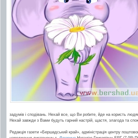
задумів і сподівань. Нехай все, що Ви робите, йде на користь людя
Нехай завжди з Вами будуть гарний настрій, щастя, злагода та спок
Редакція газети «Бершадський край», адміністрація центру поштово
народження листоношу с.
Флорино
Наталію Григорівну ЕРГ (7.09) П