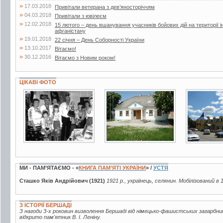
»
17.03.2018
Привітали ветерана з дев’яносторіччям
»
04.03.2018
Привітали з ювілеєм
»
12.02.2018
15 лютого – день вшанування учасників бойових дій на території і
афганістану
»
19.01.2018
22 січня – День Соборності України
»
13.10.2017
Вітаємо!
»
30.12.2016
Вітаємо з Новим роком!
ЦІКАВІ ФОТО
3 фото
6 фото
49 фото
МИ - ПАМ’ЯТАЄМО - «
КНИГА ПАМ’ЯТІ УКРАЇНИ
» /
УСТЯ
Сташко Яків Андрійович (1921)
1921 р., українець, селянин. Мобілізований в 
З ІСТОРІЇ БЕРШАДІ
З нагоди 3-х роковин визволення Бершаді від німецько-фашистських загарбни
відкрито пам'ятник В. І. Леніну.