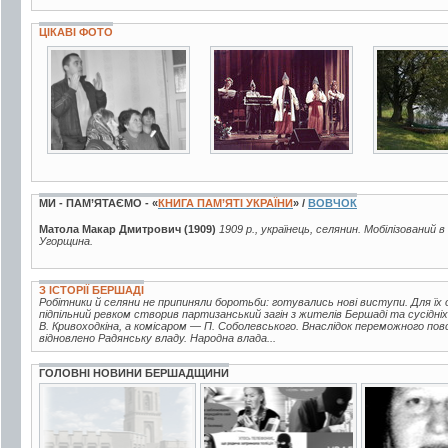
ЦІКАВІ ФОТО
2 фото
18 фото
25 фото
МИ - ПАМ’ЯТАЄМО - «
КНИГА ПАМ’ЯТІ УКРАЇНИ
» /
ВОВЧОК
Матола Макар Дмитрович (1909)
1909 р., українець, селянин. Мобілізований в
Угорщина.
З ІСТОРІЇ БЕРШАДІ
Робітники й селяни не припиняли боротьби: готувались нові виступи. Для їх ор
підпільний ревком створив партизанський загін з жителів Бершаді та сусідні
В. Кривоходкіна, а комісаром — П. Соболевського. Внаслідок переможного по
відновлено Радянську владу. Народна влада...
ГОЛОВНІ НОВИНИ БЕРШАДЩИНИ