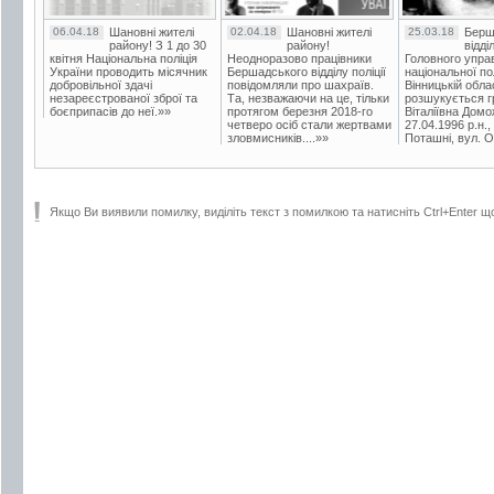
06.04.18
Шановні жителі
02.04.18
Шановні жителі
25.03.18
Берш
району! З 1 до 30
району!
відді
квітня Національна поліція
Неодноразово працівники
Головного упра
України проводить місячник
Бершадського відділу поліції
національної пол
добровільної здачі
повідомляли про шахраїв.
Вінницькій обла
незареєстрованої зброї та
Та, незважаючи на це, тільки
розшукується гр
боєприпасів до неї.»»
протягом березня 2018-го
Віталіївна Домо
четверо осіб стали жертвами
27.04.1996 р.н.,
зловмисників....»»
Поташні, вул. Ос
Якщо Ви виявили помилку, виділіть текст з помилкою та натисніть Ctrl+Enter щ