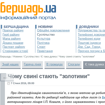
БЕРШАДЩИНА
НОВИНИ
ДОВІДНИКИ
Прапор району
Офіційні повідомлення
Підприємства та ор
Герб району
Суспільство
Телефонні довідни
Мапа району
Культура
Телефонні коди
Дошка пошани
Політика
Поштові індекси
Паспорт району
Спорт
Дім. Сад. Город.
Сторінками історії
Привітання
Прогноз погоди в 
Бершадь
/
Новини
/
Суспільство
/
Є така думка
/
Чому свині стають "золотими"
Знай наших
Гаряча лінія
В громадах
Спогади
Є така думка
Чому свині стають "золотими"
←
7 Січня 2016, 09:00
Про ідентифікацію свинопоголів’я, з якою метою це робит
районної газети. Але до редакції надійшов ще один лист із
Б
ветеринарного лікаря І.П. Коваля, з його зауваженнями і проп