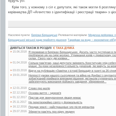
будуть усі.
Крім того, у кожному з сіл є депутати, які також могли б розглян
керівництва ДП «Агентство з ідентифікації і реєстрації тварин» з ці
Населені пункти:
Берізки-Бершадські
Релевантні матеріали:
Медична реформа: го
Бершадської міської ради прийнято рішення
Тарифам на воду – економічне обҐр
ДИВІТЬСЯ ТАКОЖ В РОЗДІЛІ
Є ТАКА ДУМКА
»
15.06.2018
Я проживаю в Берізках-Бершадських. Досить часто зустрічаю в періо
проблемою цін на сире молоко. Утримання корів у приватному го
селах. Свого часу дві корівки...
»
01.04.2018
Скільки пам’ятаю, наші депутати змінюють Конституцію «під себе»
краще. За роки незалежності кількість українців, які живуть за меж
»
03.03.2018
Відгук на публікацію «Замітки з історії Бершаді» в газеті за 26 січн
»
19.01.2018
Непрості умови нашого сьогодення та війна на Донбасі з окупант
зобов’язаний приймати відповідні рішення, які інколи суперечать
забезпечують виконання бойового завдання, збереження...
»
12.01.2018
Слово про матір
»
22.12.2017
Основа життя – здоров’я
»
01.12.2017
Підстав для звинувачення лікаря немає
»
25.11.2017
Не перетворюймо свято у формальність
»
16.12.2016
Продаж землі – найстрашніше зло після кріпацтва
»
29.07.2016
Зберегти пам’ять про рідну людину