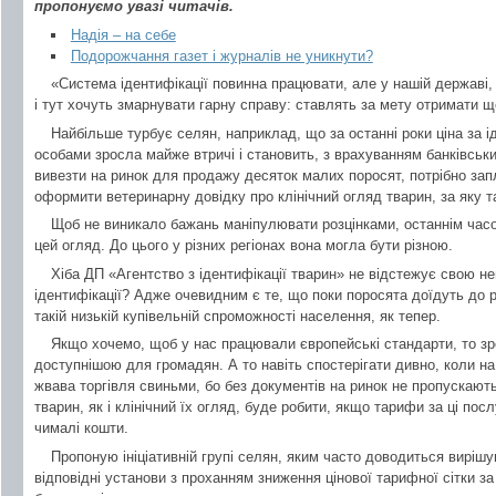
пропонуємо увазі читачів.
Надія – на себе
Подорожчання газет і журналів не уникнути?
«Система ідентифікації повинна працювати, але у нашій державі, 
і тут хочуть змарнувати гарну справу: ставлять за мету отримати ще
Найбільше турбує селян, наприклад, що за останні роки ціна за 
особами зросла майже втричі і становить, з врахуванням банківських
вивезти на ринок для продажу десяток малих поросят, потрібно зап
оформити ветеринарну довідку про клінічний огляд тварин, за яку 
Щоб не виникало бажань маніпулювати розцінками, останнім час
цей огляд. До цього у різних регіонах вона могла бути різною.
Хіба ДП «Агентство з ідентифікації тварин» не відстежує свою не
ідентифікації? Адже очевидним є те, що поки поросята доїдуть до 
такій низькій купівельній спроможності населення, як тепер.
Якщо хочемо, щоб у нас працювали європейські стандарти, то зр
доступнішою для громадян. А то навіть спостерігати дивно, коли н
жвава торгівля свиньми, бо без документів на ринок не пропускають
тварин, як і клінічний їх огляд, буде робити, якщо тарифи за ці по
чималі кошти.
Пропоную ініціативній групі селян, яким часто доводиться виріш
відповідні установи з проханням зниження цінової тарифної сітки за 