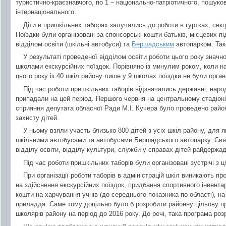
туристично-краєзнавчого, по 1 – національно-патріотичного, пошуко
інтернаціонального.
Діти в пришкільних таборах залучались до роботи в гуртках, секц
Поїздки були організовані за спонсорські кошти батьків, місцевих 
відділом освіти (шкільні автобуси) та
Бершадським
автопарком. Так
У результаті проведеної відділом освіти роботи цього року значно
школами екскурсійних поїздок. Порівняно із минулим роком, коли на 
цього року із 40 шкіл району лише у 9 школах поїздки не були органі
Під час роботи пришкільних таборів відзначались державні, народн
припадали на цей період. Першого червня на центральному стадіоні 
сприяння депутата обласної Ради М.І. Кучера було проведено райо
захисту дітей.
У ньому взяли участь близько 800 дітей з усіх шкіл району, для я
шкільними автобусами та автобусами Бершадського автопарку. Свят
відділу освіти, відділу культури, служби у справах дітей райдержадм
Під час роботи пришкільних таборів були організовані зустрічі з 
При організації роботи таборів в адміністрацій шкіл виникають п
на здійснення екскурсійних поїздок, придбання спортивного інвента
кошти на харчування учнів (до середнього показника по області), н
приладдя. Саме тому доцільно було б розробити районну цільову п
школярів району на період до 2016 року. До речі, така програма роз