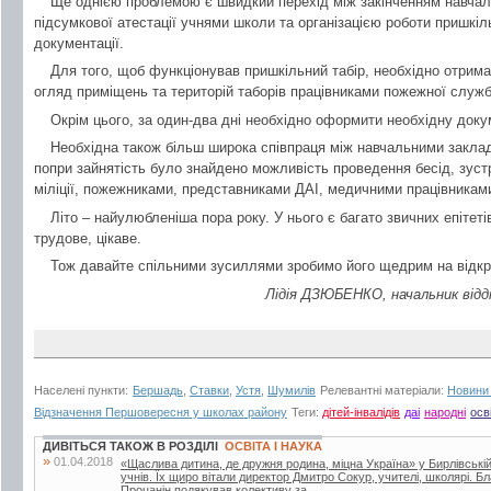
Ще однією проблемою є швидкий перехід між закінченням навчал
підсумкової атестації учнями школи та організацією роботи пришкіл
документації.
Для того, щоб функціонував пришкільний табір, необхідно отрима
огляд приміщень та територій таборів працівниками пожежної служб
Окрім цього, за один-два дні необхідно оформити необхідну доку
Необхідна також більш широка співпраця між навчальними закл
попри зайнятість було знайдено можливість проведення бесід, зуст
міліції, пожежниками, представниками ДАІ, медичними працівникам
Літо – найулюбленіша пора року. У нього є багато звичних епітеті
трудове, цікаве.
Тож давайте спільними зусиллями зробимо його щедрим на відкри
Лідія ДЗЮБЕНКО, начальник відд
Населені пункти:
Бершадь
,
Ставки
,
Устя
,
Шумилів
Релевантні матеріали:
Новини 
Відзначення Першовересня у школах району
Теги:
дітей-інвалідів
даі
народні
осв
ДИВІТЬСЯ ТАКОЖ В РОЗДІЛІ
ОСВІТА І НАУКА
»
01.04.2018
«Щаслива дитина, де дружня родина, міцна Україна» у Бирлівській ш
учнів. Їх щиро вітали директор Дмитро Сокур, учителі, школярі. 
Процанін подякував колективу за...