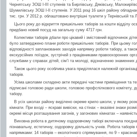
Чернятську ЗОШ І-ІІІ ступенів та Бирлівську, Дяківську, Малокиріївс
Шумилівську ЗОШ І-ІІ ступенів. У 2011 році 16 шкіл району обладна
тис. грн. У 2012 р. облаштовано внутрішні туалети у Тернівській та
Цього року до відкриття пришкільних таборів за кошти відділу осв
придбано новий посуд на загальну суму 4717 грн.
Колективи таборів дбали про цікавий і змістовний відпочинок діте
було затверджено плани роботи пришкільних таборів. При цьому г
відповідності запланованих заходів напрямку роботи табору, а тако
екскурсійних поїздок, зустрічей з працівниками правоохоронних орг
службами у справах дітей, сім’ї та молоді, відзначенню знаменних 
Також цього року особлива увага приділялася належній організац
таборів.
Усіма школами складено акти передачі частини приміщення та тери
підписані головою ради школи, головою профспілкового комітету, 
табору.
В усіх школах району виділено окреме крило школи, у якому розмі
кімнати. При вході – яскраві вивіски, на стінах – вказівні знаки розм
окремі місця розташування загонів, у загонових кімнатах – наявніст
Виховна робота в дитячому оздоровчому таборі включала поєднан
пізнавальну, естетичну, оздоровчу діяльність учнів. Робота таборі
напрямками: 14 таборів – екологічного спрямування, по 9 – краєзна