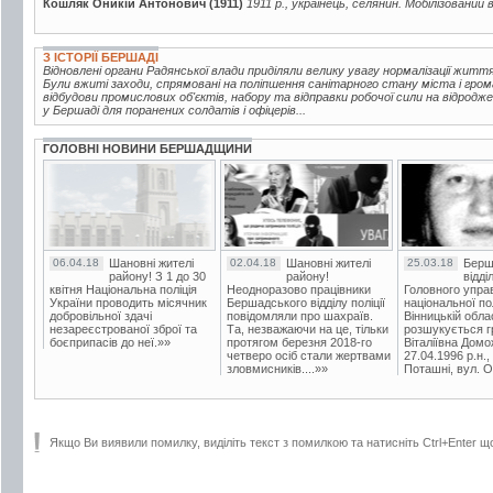
Кошляк Оникій Антонович (1911)
1911 р., українець, селянин. Мобілізований 
З ІСТОРІЇ БЕРШАДІ
Відновлені органи Радянської влади приділяли велику увагу нормалізації жи
Були вжиті заходи, спрямовані на поліпшення санітарного стану міста і гро
відбудови промислових об'єктів, набору та відправки робочої сили на відродж
у Бершаді для поранених солдатів і офіцерів...
ГОЛОВНІ НОВИНИ БЕРШАДЩИНИ
06.04.18
Шановні жителі
02.04.18
Шановні жителі
25.03.18
Берш
району! З 1 до 30
району!
відді
квітня Національна поліція
Неодноразово працівники
Головного упра
України проводить місячник
Бершадського відділу поліції
національної пол
добровільної здачі
повідомляли про шахраїв.
Вінницькій обла
незареєстрованої зброї та
Та, незважаючи на це, тільки
розшукується гр
боєприпасів до неї.»»
протягом березня 2018-го
Віталіївна Домо
четверо осіб стали жертвами
27.04.1996 р.н.,
зловмисників....»»
Поташні, вул. Ос
Якщо Ви виявили помилку, виділіть текст з помилкою та натисніть Ctrl+Enter щ