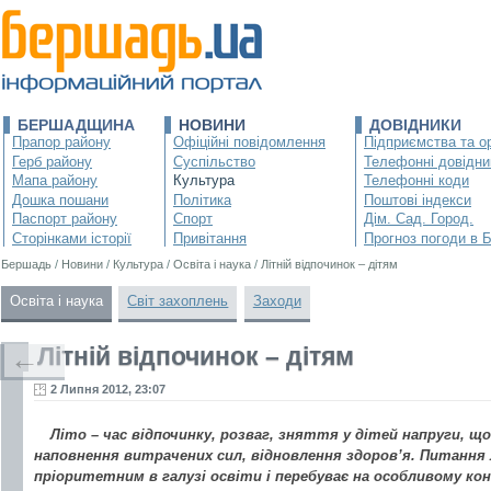
БЕРШАДЩИНА
НОВИНИ
ДОВІДНИКИ
Прапор району
Офіційні повідомлення
Підприємства та ор
Герб району
Суспільство
Телефонні довідни
Мапа району
Культура
Телефонні коди
Дошка пошани
Політика
Поштові індекси
Паспорт району
Спорт
Дім. Сад. Город.
Сторінками історії
Привітання
Прогноз погоди в 
Бершадь
/
Новини
/
Культура
/
Освіта і наука
/
Літній відпочинок – дітям
Освіта і наука
Світ захоплень
Заходи
Літній відпочинок – дітям
←
2 Липня 2012, 23:07
Літо – час відпочинку, розваг, зняття у дітей напруги, що
наповнення витрачених сил, відновлення здоров’я. Питання
пріоритетним в галузі освіти і перебуває на особливому кон