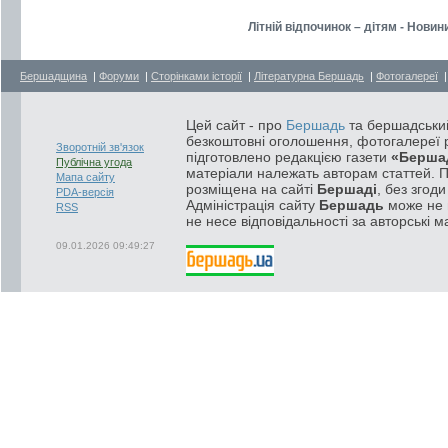
Літній відпочинок – дітям - Новин
Бершадщина
|
Форуми
|
Сторінками історії
|
Літературна Бершадь
|
Фотогалереї
Цей сайт - про
Бершадь
та бершадський
безкоштовні оголошення, фотогалереї р
Зворотній зв'язок
підготовлено редакцією газети
«Берша
Публічна угода
матеріали належать авторам статтей. 
Мапа сайту
розміщена на сайті
Бершаді
, без згод
PDA-версія
Адміністрація сайту
Бершадь
може не п
RSS
не несе відповідальності за авторські м
09.01.2026 09:49:27