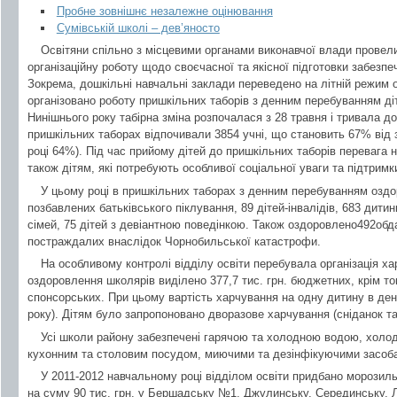
Пробне зовнішнє незалежне оцінювання
Сумівській школі – дев’яносто
Освітяни спільно з місцевими органами виконавчої влади провел
організаційну роботу щодо своєчасної та якісної підготовки забезпе
Зокрема, дошкільні навчальні заклади переведено на літній режим о
організовано роботу пришкільних таборів з денним перебуванням ді
Нинішнього року табірна зміна розпочалася з 28 травня і тривала до
пришкільних таборах відпочивали 3854 учні, що становить 67% від з
році 64%). Під час прийому дітей до пришкільних таборів перевага н
також дітям, які потребують особливої соціальної уваги та підтримк
У цьому році в пришкільних таборах з денним перебуванням оздор
позбавлених батьківського піклування, 89 дітей-інвалідів, 683 дити
сімей, 75 дітей з девіантною поведінкою. Також оздоровлено492обда
постраждалих внаслідок Чорнобильської катастрофи.
На особливому контролі відділу освіти перебувала організація ха
оздоровлення школярів виділено 377,7 тис. грн. бюджетних, крім то
спонсорських. При цьому вартість харчування на одну дитину в день
року). Дітям було запропоновано дворазове харчування (сніданок та
Усі школи району забезпечені гарячою та холодною водою, холо
кухонним та столовим посудом, миючими та дезінфікуючими засоб
У 2011-2012 навчальному році відділом освіти придбано морозил
на суму 90 тис. грн. у Бершадську №1, Джулинську, Серединську, Л