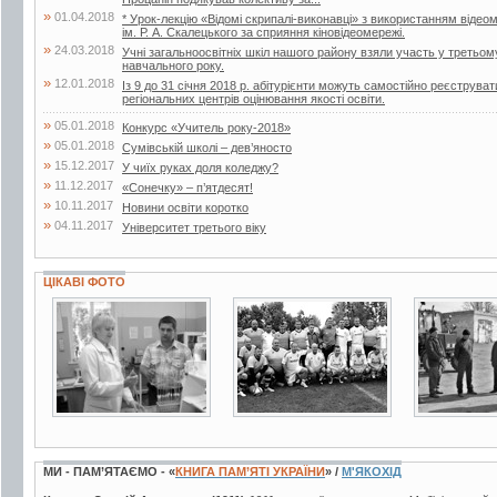
»
01.04.2018
* Урок-лекцію «Відомі скрипалі-виконавці» з використанням відеом
ім. Р. А. Скалецького за сприяння кіновідеомережі.
»
24.03.2018
Учні загальноосвітніх шкіл нашого району взяли участь у третьом
навчального року.
»
12.01.2018
Із 9 до 31 січня 2018 р. абітурієнти можуть самостійно реєструв
регіональних центрів оцінювання якості освіти.
»
05.01.2018
Конкурс «Учитель року-2018»
»
05.01.2018
Сумівській школі – дев’яносто
»
15.12.2017
У чиїх руках доля коледжу?
»
11.12.2017
«Сонечку» – п’ятдесят!
»
10.11.2017
Новини освіти коротко
»
04.11.2017
Університет третього віку
ЦІКАВІ ФОТО
7 фото
2 фото
2 фото
МИ - ПАМ’ЯТАЄМО - «
КНИГА ПАМ’ЯТІ УКРАЇНИ
» /
М'ЯКОХІД