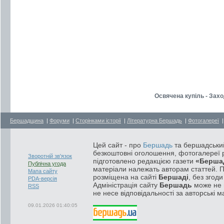
Освячена купіль - Зах
Бершадщина
|
Форуми
|
Сторінками історії
|
Літературна Бершадь
|
Фотогалереї
Цей сайт - про
Бершадь
та бершадський
безкоштовні оголошення, фотогалереї р
Зворотній зв'язок
підготовлено редакцією газети
«Берша
Публічна угода
матеріали належать авторам статтей. 
Мапа сайту
розміщена на сайті
Бершаді
, без згод
PDA-версія
Адміністрація сайту
Бершадь
може не п
RSS
не несе відповідальності за авторські м
09.01.2026 01:40:05