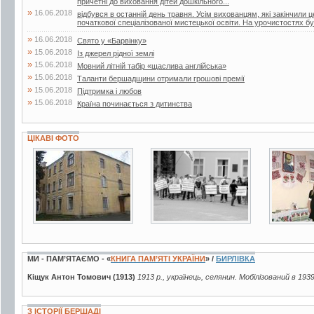
причетні до виховання дітей дошкільного...
»
16.06.2018
відбувся в останній день травня. Усім вихованцям, які закінчили 
початкової спеціалізованої мистецької освіти. На урочистостях бул
»
16.06.2018
Свято у «Барвінку»
»
15.06.2018
Із джерел рідної землі
»
15.06.2018
Мовний літній табір «щаслива англійська»
»
15.06.2018
Таланти бершадщини отримали грошові премії
»
15.06.2018
Підтримка і любов
»
15.06.2018
Країна починається з дитинства
ЦІКАВІ ФОТО
4 фото
2 фото
3 фото
МИ - ПАМ’ЯТАЄМО - «
КНИГА ПАМ’ЯТІ УКРАЇНИ
» /
БИРЛІВКА
Кіщук Антон Томович (1913)
1913 р., українець, селянин. Мобілізований в 193
З ІСТОРІЇ БЕРШАДІ