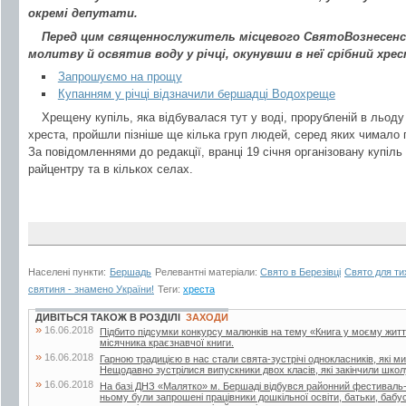
окремі депутати.
Перед цим священнослужитель місцевого СвятоВознесенсь
молитву й освятив воду у річці, окунувши в неї срібний хрес
Запрошуємо на прощу
Купанням у річці відзначили бершадці Водохреще
Хрещену купіль, яка відбувалася тут у воді, прорубленій в льоду
хреста, пройшли пізніше ще кілька груп людей, серед яких чимало п
За повідомленнями до редакції, вранці 19 січня організовану купіль
райцентру та в кількох селах.
Населені пункти:
Бершадь
Релевантні матеріали:
Свято в Березівці
Свято для тих
святиня - знамено України!
Теги:
хреста
ДИВІТЬСЯ ТАКОЖ В РОЗДІЛІ
ЗАХОДИ
»
16.06.2018
Підбито підсумки конкурсу малюнків на тему «Книга у моєму житті»
місячника краєзнавчої книги.
»
16.06.2018
Гарною традицією в нас стали свята-зустрічі однокласників, які м
Нещодавно зустрілися випускники двох класів, які закінчили школу
»
16.06.2018
На базі ДНЗ «Малятко» м. Бершаді відбувся районний фестиваль-к
ньому були запрошені працівники дошкільної освіти, батьки, бабусі 