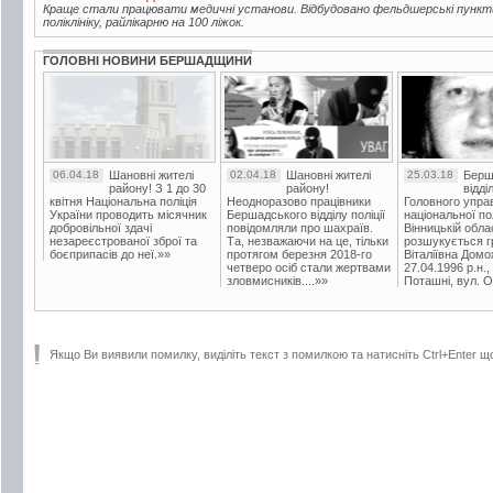
Краще стали працювати медичні установи. Відбудовано фельдшерські пункти
поліклініку, райлікарню на 100 ліжок.
ГОЛОВНІ НОВИНИ БЕРШАДЩИНИ
06.04.18
Шановні жителі
02.04.18
Шановні жителі
25.03.18
Берш
району! З 1 до 30
району!
відді
квітня Національна поліція
Неодноразово працівники
Головного упра
України проводить місячник
Бершадського відділу поліції
національної пол
добровільної здачі
повідомляли про шахраїв.
Вінницькій обла
незареєстрованої зброї та
Та, незважаючи на це, тільки
розшукується гр
боєприпасів до неї.»»
протягом березня 2018-го
Віталіївна Домо
четверо осіб стали жертвами
27.04.1996 р.н.,
зловмисників....»»
Поташні, вул. Ос
Якщо Ви виявили помилку, виділіть текст з помилкою та натисніть Ctrl+Enter щ