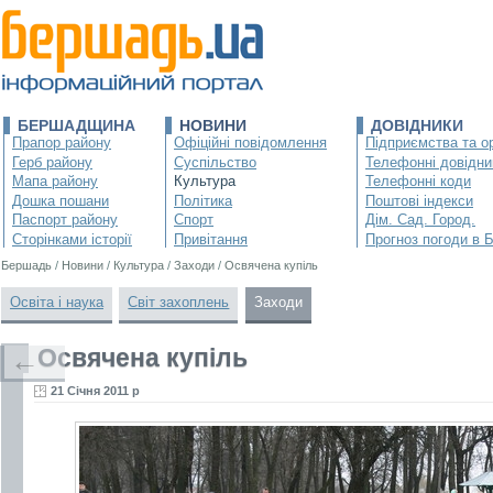
БЕРШАДЩИНА
НОВИНИ
ДОВІДНИКИ
Прапор району
Офіційні повідомлення
Підприємства та ор
Герб району
Суспільство
Телефонні довідни
Мапа району
Культура
Телефонні коди
Дошка пошани
Політика
Поштові індекси
Паспорт району
Спорт
Дім. Сад. Город.
Сторінками історії
Привітання
Прогноз погоди в 
Бершадь
/
Новини
/
Культура
/
Заходи
/
Освячена купіль
Освіта і наука
Світ захоплень
Заходи
Освячена купіль
←
21 Січня 2011 р