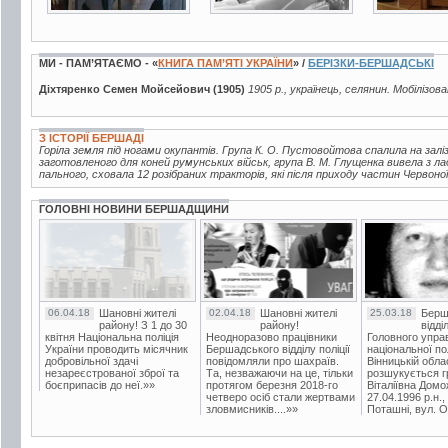
МИ - ПАМ’ЯТАЄМО - «
КНИГА ПАМ’ЯТІ УКРАЇНИ
» /
БЕРІЗКИ-БЕРШАДСЬКІ
Діхтяренко Семен Мойсейович (1905)
1905 р., українець, селянин. Мобілізов
З ІСТОРІЇ БЕРШАДІ
Горіла земля під ногами окупантів. Група К. О. Пустовойтова спалила на заліз
заготовленого для коней румунських військ, група В. М. Глущенка вивела з л
пального, сховала 12 розібраних тракторів, які після приходу частин Червоної
ГОЛОВНІ НОВИНИ БЕРШАДЩИНИ
06.04.18
Шановні жителі
02.04.18
Шановні жителі
25.03.18
Берш
району! З 1 до 30
району!
відді
квітня Національна поліція
Неодноразово працівники
Головного упра
України проводить місячник
Бершадського відділу поліції
національної пол
добровільної здачі
повідомляли про шахраїв.
Вінницькій обла
незареєстрованої зброї та
Та, незважаючи на це, тільки
розшукується гр
боєприпасів до неї.»»
протягом березня 2018-го
Віталіївна Домо
четверо осіб стали жертвами
27.04.1996 р.н.,
зловмисників....»»
Поташні, вул. Ос