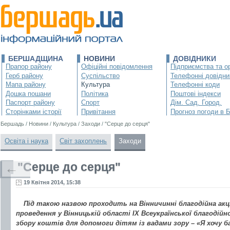
БЕРШАДЩИНА
НОВИНИ
ДОВІДНИКИ
Прапор району
Офіційні повідомлення
Підприємства та ор
Герб району
Суспільство
Телефонні довідни
Мапа району
Культура
Телефонні коди
Дошка пошани
Політика
Поштові індекси
Паспорт району
Спорт
Дім. Сад. Город.
Сторінками історії
Привітання
Прогноз погоди в 
Бершадь
/
Новини
/
Культура
/
Заходи
/
"Серце до серця"
Освіта і наука
Світ захоплень
Заходи
"Серце до серця"
←
19 Квітня 2014, 15:38
Під такою назвою проходить на Вінничинні благодійна акці
проведення у Вінницькій області ІХ Всеукраїнської благодійн
збору коштів для допомоги дітям із вадами зору – «Я хочу 