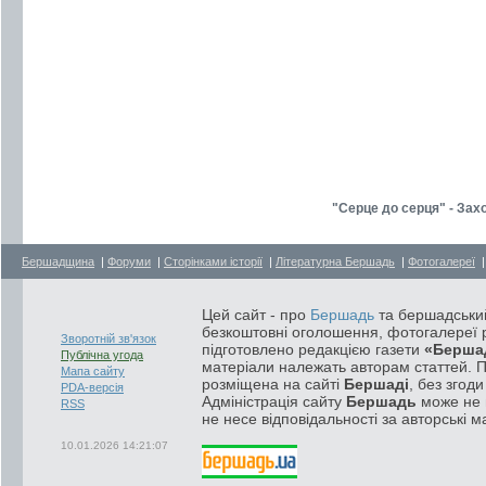
"Серце до серця" - Зах
Бершадщина
|
Форуми
|
Сторінками історії
|
Літературна Бершадь
|
Фотогалереї
Цей сайт - про
Бершадь
та бершадський
безкоштовні оголошення, фотогалереї р
Зворотній зв'язок
підготовлено редакцією газети
«Берша
Публічна угода
матеріали належать авторам статтей. 
Мапа сайту
розміщена на сайті
Бершаді
, без згод
PDA-версія
Адміністрація сайту
Бершадь
може не п
RSS
не несе відповідальності за авторські м
10.01.2026 14:21:07