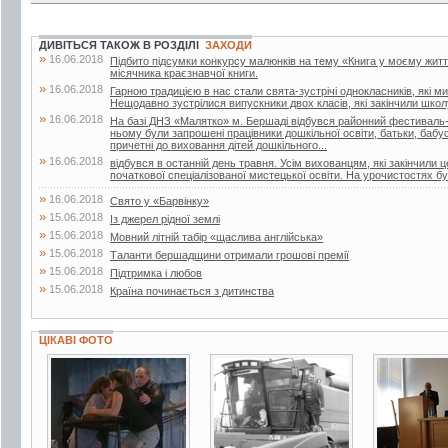
ДИВІТЬСЯ ТАКОЖ В РОЗДІЛІ
ЗАХОДИ
»
16.06.2018
Підбито підсумки конкурсу малюнків на тему «Книга у моєму житті»
місячника краєзнавчої книги.
»
16.06.2018
Гарною традицією в нас стали свята-зустрічі однокласників, які м
Нещодавно зустрілися випускники двох класів, які закінчили школу
»
16.06.2018
На базі ДНЗ «Малятко» м. Бершаді відбувся районний фестиваль-к
ньому були запрошені працівники дошкільної освіти, батьки, бабусі 
причетні до виховання дітей дошкільного...
»
16.06.2018
відбувся в останній день травня. Усім вихованцям, які закінчили 
початкової спеціалізованої мистецької освіти. На урочистостях бул
»
16.06.2018
Свято у «Барвінку»
»
15.06.2018
Із джерел рідної землі
»
15.06.2018
Мовний літній табір «щаслива англійська»
»
15.06.2018
Таланти бершадщини отримали грошові премії
»
15.06.2018
Підтримка і любов
»
15.06.2018
Країна починається з дитинства
ЦІКАВІ ФОТО
5 фото
3 фото
4 фото