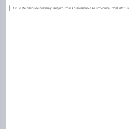
Якщо Ви виявили помилку, виділіть текст з помилкою та натисніть Ctrl+Enter щ