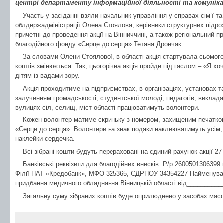
центрі департаменту інформаційної діяльності та комуніка
Участь у засіданні взяли начальник управління у справах сім’ї т
облдержадміністрації Олена Стоялова, керівники структурних підроз
причетні до проведення акції на Вінниччині, а також регіональний 
благодійного фонду «Серце до серця» Тетяна Дрончак.
За словами Олени Стоялової, в області акція стартувала сьомого
коштів змінюється. Так, цьогорічна акція пройде під гаслом – «Я хо
дітям із вадами зору.
Акція проходитиме на підприємствах, в організаціях, установах т
залученням громадськості, студентської молоді, педагогів, викладачі
вулицях сіл, селищ, міст області працюватимуть волонтери.
Кожен волонтер матиме скриньку з номером, захищеним печатко
«Серце до серця». Волонтери на знак подяки наклеюватимуть усім, 
наклейки-сердечка.
Всі зібрані кошти будуть перераховані на єдиний рахунок акції 27 
Банківські реквізити для благодійних внесків: Р/р 2600501306399
Філії ПАТ «Кредобанк», МФО 325365, ЄДРПОУ 34354227 Найменуван
придбання медичного обладнання Вінницькій області від_________
Загальну суму зібраних коштів буде оприлюднено у засобах масо