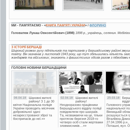
МИ - ПАМ’ЯТАЄМО - «
КНИГА ПАМ’ЯТІ УКРАЇНИ
» /
ФЛОРИНО
Головатюк Лукаш Овксентійович (1898)
1898 р., українець, селянин. Мобіліз
З ІСТОРІЇ БЕРШАДІ
Широкий розмах руху підпільників та партизанів у Бершадському районі зм
повіту. Він зазначав у листопаді 1943 року, що тут збільшилась кількість за
жандармів та військових; зникають з фашистських обозів разом з підводами м
ГОЛОВНІ НОВИНИ БЕРШАДЩИНИ
06.04.18
Шановні жителі
02.04.18
Шановні жителі
25.03.18
Берш
району! З 1 до 30
району!
відді
квітня Національна поліція
Неодноразово працівники
Головного упра
України проводить місячник
Бершадського відділу поліції
національної пол
добровільної здачі
повідомляли про шахраїв.
Вінницькій обла
незареєстрованої зброї та
Та, незважаючи на це, тільки
розшукується гр
боєприпасів до неї.»»
протягом березня 2018-го
Віталіївна Домо
четверо осіб стали жертвами
27.04.1996 р.н.,
зловмисників....»»
Поташні, вул. Ос