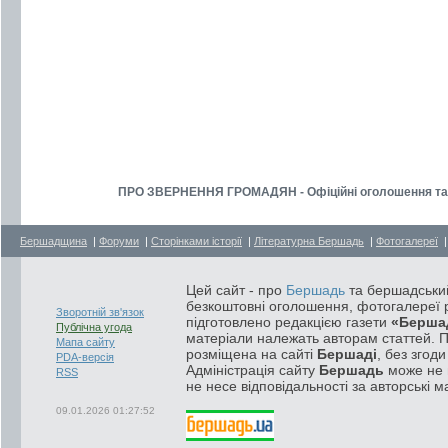
ПРО ЗВЕРНЕННЯ ГРОМАДЯН - Офіційні оголошення та з
Бершадщина
|
Форуми
|
Сторінками історії
|
Літературна Бершадь
|
Фотогалереї
Цей сайт - про
Бершадь
та бершадський
безкоштовні оголошення, фотогалереї р
Зворотній зв'язок
підготовлено редакцією газети
«Берша
Публічна угода
матеріали належать авторам статтей. 
Мапа сайту
розміщена на сайті
Бершаді
, без згод
PDA-версія
Адміністрація сайту
Бершадь
може не п
RSS
не несе відповідальності за авторські м
09.01.2026 01:27:52