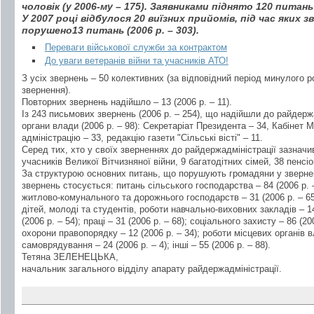
чоловік (у 2006-му – 175). Заявниками піднято 120 питань 
У 2007 році відбулося 20 виїзних прийомів, під час яких зв
порушено13 питань (2006 р. – 303).
Переваги військової служби за контрактом
До уваги ветеранів війни та учасників АТО!
З усіх звернень – 50 колективних (за відповідний період минулого р
звернення).
Повторних звернень надійшло – 13 (2006 р. – 11).
Із 243 письмових звернень (2006 р. – 254), що надійшли до райдерж
органи влади (2006 р. – 98): Секретаріат Президента – 34, Кабінет М
адміністрацію – 33, редакцію газети "Сільські вісті" – 11.
Серед тих, хто у своїх зверненнях до райдержадміністрації зазначив
учасників Великої Вітчизняної війни, 9 багатодітних сімей, 38 пенсіо
За структурою основних питань, що порушують громадяни у звернен
звернень стосується: питань сільського господарства – 84 (2006 р. –
житлово-комунального та дорожнього господарств – 31 (2006 р. – 65)
дітей, молоді та студентів, роботи навчально-виховних закладів – 14
(2006 р. – 54); праці – 31 (2006 р. – 68); соціального захисту – 86 (2
охорони правопорядку – 12 (2006 р. – 34); роботи місцевих органів в
самоврядування – 24 (2006 р. – 4); інші – 55 (2006 р. – 88).
Тетяна ЗЕЛЕНЕЦЬКА,
начальник загального відділу апарату райдержадміністрації.