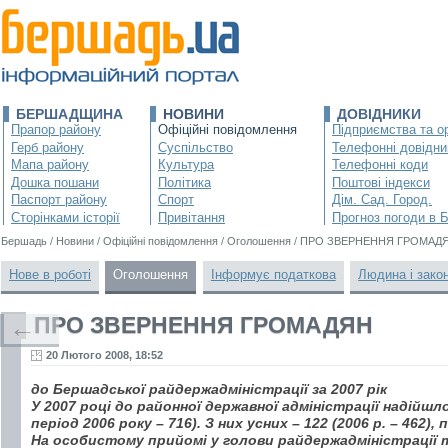
БЕРШАДЩИНА
НОВИНИ
ДОВІДНИКИ
Прапор району
Офіційні повідомлення
Підприємства та ор
Герб району
Суспільство
Телефонні довідни
Мапа району
Культура
Телефонні коди
Дошка пошани
Політика
Поштові індекси
Паспорт району
Спорт
Дім. Сад. Город.
Сторінками історії
Привітання
Прогноз погоди в 
Бершадь
/
Новини
/
Офіційні повідомлення
/
Оголошення
/
ПРО ЗВЕРНЕННЯ ГРОМАД
Нове в роботі
Оголошення
Інформує податкова
Людина і зако
ПРО ЗВЕРНЕННЯ ГРОМАДЯН
←
20 Лютого 2008, 18:52
до Бершадської райдержадміністрації за 2007 рік
У 2007 році до районної державної адміністрації надійшло
період 2006 року – 716). З них усних – 122 (2006 р. – 462), 
На особистому прийомі у голови райдержадміністрації т