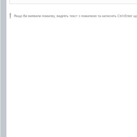
Якщо Ви виявили помилку, виділіть текст з помилкою та натисніть Ctrl+Enter щ