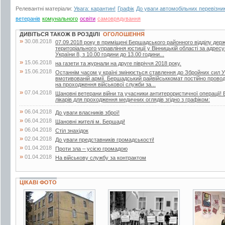
Релевантні матеріали:
Увага: карантин!
Графік
До уваги автомобільних перевізник
ветеранів
комунального
освіти
самоврядування
ДИВІТЬСЯ ТАКОЖ В РОЗДІЛІ
ОГОЛОШЕННЯ
»
30.08.2018
07.09.2018 року в приміщені Бершадського районного відділу дер
територіального управління юстиції у Вінницькій області за адрес
України 8, з 10.00 години до 13.00 години...
»
15.06.2018
на газети та журнали на друге півріччя 2018 року.
»
15.06.2018
Останнім часом у країні змінюється ставлення до Збройних сил У
вмотивованій армії. Бершадський райвійськкомат постійно проводит
на проходження військової служби за...
»
07.04.2018
Шановні ветерани війни та учасники антитерористичної операції! 
лікарів для проходження медичних оглядів згідно з графіком:
»
06.04.2018
До уваги власників зброї!
»
06.04.2018
Шановні жителі м. Бершаді!
»
06.04.2018
Стіл знахідок
»
02.04.2018
До уваги представників громадськості!
»
01.04.2018
Проти зла – усією громадою
»
01.04.2018
На військову службу за контрактом
ЦІКАВІ ФОТО
4 фото
2 фото
3 фото