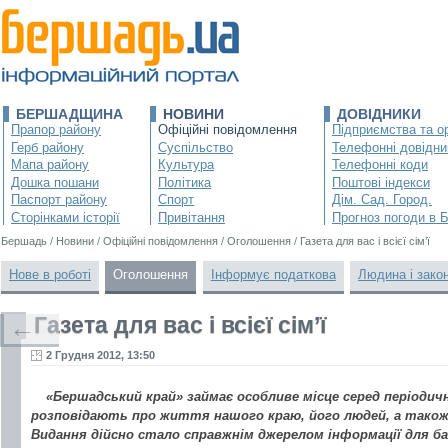
БЕРШАДЩИНА
НОВИНИ
ДОВІДНИКИ
Прапор району
Офіційні повідомлення
Підприємства та ор
Герб району
Суспільство
Телефонні довідни
Мапа району
Культура
Телефонні коди
Дошка пошани
Політика
Поштові індекси
Паспорт району
Спорт
Дім. Сад. Город.
Сторінками історії
Привітання
Прогноз погоди в 
Бершадь
/
Новини
/
Офіційні повідомлення
/
Оголошення
/
Газета для вас і всієї сім’ї
Нове в роботі
Оголошення
Інформує податкова
Людина і зако
Газета для вас і всієї сім’ї
←
2 Грудня 2012, 13:50
«Бершадський край» займає особливе місце серед періодич
розповідають про життя нашого краю, його людей, а також
Видання дійсно стало справжнім джерелом інформації для б