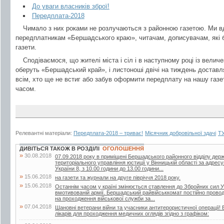
До уваги власників зброї!
Передплата-2018
Чимало з них роками не розлучаються з районною газетою. Ми вд
передплатникам «Бершадського краю», читачам, дописувачам, які б
газети.
Сподіваємося, що жителі міста і сіл і в наступному році із велич
оберуть «Бершадський край», і листоноші двічі на тиждень доставл
всім, хто ще не встиг або забув оформити передплату на нашу газе
часом.
Релевантні матеріали:
Передплата-2018 – триває!
Місячник добровільної здачі
ТУ
ДИВІТЬСЯ ТАКОЖ В РОЗДІЛІ
ОГОЛОШЕННЯ
»
30.08.2018
07.09.2018 року в приміщені Бершадського районного відділу дер
територіального управління юстиції у Вінницькій області за адрес
України 8, з 10.00 години до 13.00 години...
»
15.06.2018
на газети та журнали на друге півріччя 2018 року.
»
15.06.2018
Останнім часом у країні змінюється ставлення до Збройних сил У
вмотивованій армії. Бершадський райвійськкомат постійно проводит
на проходження військової служби за...
»
07.04.2018
Шановні ветерани війни та учасники антитерористичної операції! 
лікарів для проходження медичних оглядів згідно з графіком: