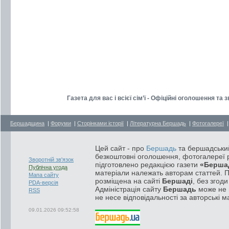
Газета для вас і всієї сім’ї - Офіційні оголошення т
Бершадщина
|
Форуми
|
Сторінками історії
|
Літературна Бершадь
|
Фотогалереї
Цей сайт - про
Бершадь
та бершадський
безкоштовні оголошення, фотогалереї р
Зворотній зв'язок
підготовлено редакцією газети
«Берша
Публічна угода
матеріали належать авторам статтей. 
Мапа сайту
розміщена на сайті
Бершаді
, без згод
PDA-версія
Адміністрація сайту
Бершадь
може не п
RSS
не несе відповідальності за авторські м
09.01.2026 09:52:58