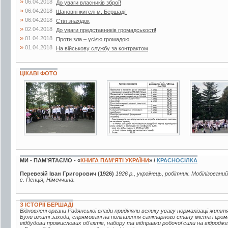
»
06.04.2018
До уваги власників зброї!
»
06.04.2018
Шановні жителі м. Бершаді!
»
06.04.2018
Стіл знахідок
»
02.04.2018
До уваги представників громадськості!
»
01.04.2018
Проти зла – усією громадою
»
01.04.2018
На військову службу за контрактом
ЦІКАВІ ФОТО
27 фото
2 фото
19 фото
МИ - ПАМ’ЯТАЄМО - «
КНИГА ПАМ’ЯТІ УКРАЇНИ
» /
КРАСНОСІЛКА
Перевезій Іван Григорович (1926)
1926 р., українець, робітник. Мобілізовани
с. Пенція, Німеччина.
З ІСТОРІЇ БЕРШАДІ
Відновлені органи Радянської влади приділяли велику увагу нормалізації жи
Були вжиті заходи, спрямовані на поліпшення санітарного стану міста і гро
відбудови промислових об'єктів, набору та відправки робочої сили на відродж