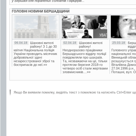
у Бершаді для поранених солдатів і офіцерів...
ГОЛОВНІ НОВИНИ БЕРШАДЩИНИ
06.04.18
Шановні жителі
02.04.18
Шановні жителі
25.03.18
Берш
району! З 1 до 30
району!
відді
квітня Національна поліція
Неодноразово працівники
Головного упра
України проводить місячник
Бершадського відділу поліції
національної пол
добровільної здачі
повідомляли про шахраїв.
Вінницькій обла
незареєстрованої зброї та
Та, незважаючи на це, тільки
розшукується гр
боєприпасів до неї.»»
протягом березня 2018-го
Віталіївна Домо
четверо осіб стали жертвами
27.04.1996 р.н.,
зловмисників....»»
Поташні, вул. Ос
Якщо Ви виявили помилку, виділіть текст з помилкою та натисніть Ctrl+Enter щ