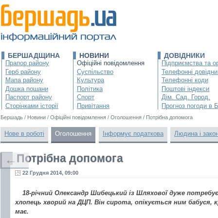
БЕРШАДЩИНА
НОВИНИ
ДОВІДНИКИ
Прапор району
Офіційні повідомлення
Підприємства та ор
Герб району
Суспільство
Телефонні довідни
Мапа району
Культура
Телефонні коди
Дошка пошани
Політика
Поштові індекси
Паспорт району
Спорт
Дім. Сад. Город.
Сторінками історії
Привітання
Прогноз погоди в 
Бершадь
/
Новини
/
Офіційні повідомлення
/
Оголошення
/
Потрібна допомога
Нове в роботі
Оголошення
Інформує податкова
Людина і зако
Потрібна допомога
←
22 Грудня 2014, 09:00
18-річний Олександр Шибецький із Шляхової дуже потребу
хлопець хворий на ДЦП. Він сирота, опікується ним бабуся, кр
має.