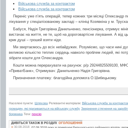
Військова служба за контрактом
Військова служба за контрактом
Переніс уже п’ять операцій, тепер кожних три місяці Олександр 
лікування у спеціалізованому закладі – клініці Козявкіна у м. Труск
Бабуся, Надія Григорівна Данильченко, пенсіонерка, отримує мін
вистачає на життя, не те, щоб на дороговартісне лікування. А від ць
крик душі – грошей взяти ніде.
Ми звертаємось до всіх небайдужих. Розуміємо, що часи нині ду
великою кількістю теплих сердець навколо проблем людей, які по
зібрати кошти для Олександра.
Кошти можна перерахувати на рахунок: р/р 29244825509100, М
«ПриватБанк», Отримувач: Данильченко Надія Григорівна.
Призначення платежу: благодійна допомога О.Шибецькому.
Населені пункти:
Шляхова
Релевантні матеріали:
Військова служба за контракто
громадян, які призиваються на військову службу
Звернення стягнення на заробітн
боржника
Теги:
пенсію
ДИВІТЬСЯ ТАКОЖ В РОЗДІЛІ
ОГОЛОШЕННЯ
»
30.08.2018
07.09.2018 року в приміщені Бершадського районного відділу дер