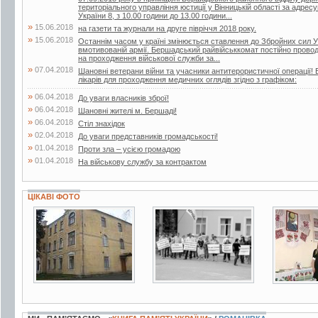
територіального управління юстиції у Вінницькій області за адрес
України 8, з 10.00 години до 13.00 години...
»
15.06.2018
на газети та журнали на друге півріччя 2018 року.
»
15.06.2018
Останнім часом у країні змінюється ставлення до Збройних сил У
вмотивованій армії. Бершадський райвійськкомат постійно проводит
на проходження військової служби за...
»
07.04.2018
Шановні ветерани війни та учасники антитерористичної операції! 
лікарів для проходження медичних оглядів згідно з графіком:
»
06.04.2018
До уваги власників зброї!
»
06.04.2018
Шановні жителі м. Бершаді!
»
06.04.2018
Стіл знахідок
»
02.04.2018
До уваги представників громадськості!
»
01.04.2018
Проти зла – усією громадою
»
01.04.2018
На військову службу за контрактом
ЦІКАВІ ФОТО
4 фото
2 фото
3 фото