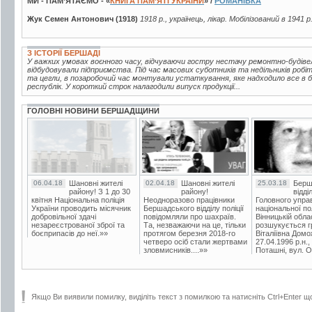
МИ - ПАМ’ЯТАЄМО - «
КНИГА ПАМ’ЯТІ УКРАЇНИ
» /
РОМАНІВКА
Жук Семен Антонович (1918)
1918 р., українець, лікар. Мобілізований в 1941 
З ІСТОРІЇ БЕРШАДІ
У важких умовах воєнного часу, відчуваючи гостру нестачу ремонтно-будівел
відбудовували підприємства. Під час масових суботників та недільників робі
та цегли, в позаробочий час монтували устаткування, яке надходило все в бі
республік. У короткий строк налагодили випуск продукції...
ГОЛОВНІ НОВИНИ БЕРШАДЩИНИ
06.04.18
Шановні жителі
02.04.18
Шановні жителі
25.03.18
Берш
району! З 1 до 30
району!
відді
квітня Національна поліція
Неодноразово працівники
Головного упра
України проводить місячник
Бершадського відділу поліції
національної пол
добровільної здачі
повідомляли про шахраїв.
Вінницькій обла
незареєстрованої зброї та
Та, незважаючи на це, тільки
розшукується гр
боєприпасів до неї.»»
протягом березня 2018-го
Віталіївна Домо
четверо осіб стали жертвами
27.04.1996 р.н.,
зловмисників....»»
Поташні, вул. Ос
Якщо Ви виявили помилку, виділіть текст з помилкою та натисніть Ctrl+Enter щ