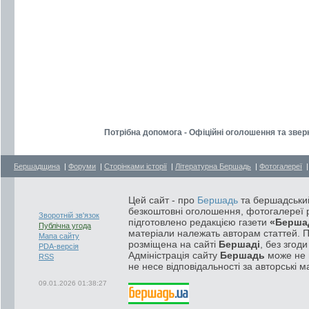
Потрібна допомога - Офіційні оголошення та звер
Бершадщина
|
Форуми
|
Сторінками історії
|
Літературна Бершадь
|
Фотогалереї
Цей сайт - про
Бершадь
та бершадський
безкоштовні оголошення, фотогалереї р
Зворотній зв'язок
підготовлено редакцією газети
«Берша
Публічна угода
матеріали належать авторам статтей. 
Мапа сайту
розміщена на сайті
Бершаді
, без згод
PDA-версія
Адміністрація сайту
Бершадь
може не п
RSS
не несе відповідальності за авторські м
09.01.2026 01:38:27