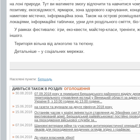
на лоні природи. Тут ви матимете змогу відпочити та навчитися чом
позитиву, екосвідомості, ярмарок, зона здорового харчування, конце
наметове містечко, інформаційна зона. Також на острові розміщуват
локаціями, інформаційні таблички, урни для роздільного сміття, біо
У рамках фестивалю: ігри, еко-квести, майстер-класи, тренінги, 
іншого.
Територія вільна від алкоголю та тютюну.
Детальніше – у соціальних мережах.
Населені пункти:
Бершадь
ДИВІТЬСЯ ТАКОЖ В РОЗДІЛІ
ОГОЛОШЕННЯ
»
30.08.2018
07.09.2018 року в приміщені Бершадського районного відділу дер
територіального управління юстиції у Вінницькій області за адрес
України 8, з 10.00 години до 13.00 години...
»
15.06.2018
на газети та журнали на друге півріччя 2018 року.
»
15.06.2018
Останнім часом у країні змінюється ставлення до Збройних сил У
вмотивованій армії. Бершадський райвійськкомат постійно проводит
на проходження військової служби за...
»
07.04.2018
Шановні ветерани війни та учасники антитерористичної операції! 
лікарів для проходження медичних оглядів згідно з графіком:
»
06.04.2018
До уваги власників зброї!