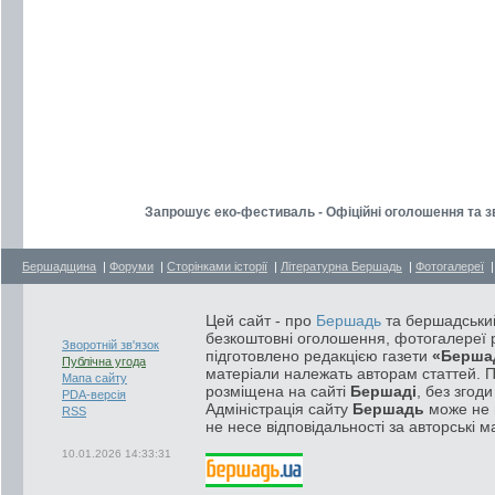
Запрошує еко-фестиваль - Офіційні оголошення та з
Бершадщина
|
Форуми
|
Сторінками історії
|
Літературна Бершадь
|
Фотогалереї
Цей сайт - про
Бершадь
та бершадський
безкоштовні оголошення, фотогалереї р
Зворотній зв'язок
підготовлено редакцією газети
«Берша
Публічна угода
матеріали належать авторам статтей. 
Мапа сайту
розміщена на сайті
Бершаді
, без згод
PDA-версія
Адміністрація сайту
Бершадь
може не п
RSS
не несе відповідальності за авторські м
10.01.2026 14:33:31