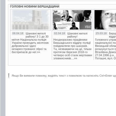
ГОЛОВНІ НОВИНИ БЕРШАДЩИНИ
06.04.18
Шановні жителі
02.04.18
Шановні жителі
25.03.18
Берш
району! З 1 до 30
району!
відді
квітня Національна поліція
Неодноразово працівники
Головного упра
України проводить місячник
Бершадського відділу поліції
національної пол
добровільної здачі
повідомляли про шахраїв.
Вінницькій обла
незареєстрованої зброї та
Та, незважаючи на це, тільки
розшукується гр
боєприпасів до неї.»»
протягом березня 2018-го
Віталіївна Домо
четверо осіб стали жертвами
27.04.1996 р.н.,
зловмисників....»»
Поташні, вул. Ос
Якщо Ви виявили помилку, виділіть текст з помилкою та натисніть Ctrl+Enter щ