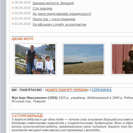
»
06.04.2018
Шановні жителі м. Бершаді!
»
06.04.2018
Стіл знахідок
»
02.04.2018
До уваги представників громадськості!
»
01.04.2018
Проти зла – усією громадою
»
01.04.2018
На військову службу за контрактом
ЦІКАВІ ФОТО
7 фото
11 фото
7 фото
МИ - ПАМ’ЯТАЄМО - «
КНИГА ПАМ’ЯТІ УКРАЇНИ
» /
СЕРЕДИНКА
Жук Іван Максимович (1915)
1915 р., українець. Мобілізований в 1944 р. Рядо
Ясський пов., Румунія.
З ІСТОРІЇ БЕРШАДІ
У вересні відбулася ще одна подія — почала своє існування Бершадська комсо
бойовими помічниками комуністів у соціалістичному будівництві. Вони зі збр
велику культосвітню роботу, організовували хати-читальні. Багато чого бу
контактів місцевої комсомольської організації з молоддю...