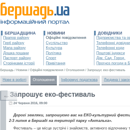
БЕРШАДЩИНА
НОВИНИ
ДОВІДНИКИ
Прапор району
Офіційні повідомлення
Підприємства та ор
Герб району
Суспільство
Телефонні довідни
Мапа району
Культура
Телефонні коди
Дошка пошани
Політика
Поштові індекси
Паспорт району
Спорт
Дім. Сад. Город.
Сторінками історії
Привітання
Прогноз погоди в 
Бершадь
/
Новини
/
Офіційні повідомлення
/
Оголошення
/
Запрошує еко-фестиваль
Нове в роботі
Оголошення
Інформує податкова
Людина і зако
Запрошує еко-фестиваль
←
24 Червня 2016, 09:00
Дорогі земляки, запрошуємо вас на ЕКО-культурний фестив
2-3 липня в Бершаді на території парку «Анталька».
Фестиваль – це місце зустрічі і знайомств, активного відпочинку 