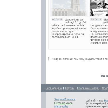
06.04.18
Шановні жителі
02.04.18
Шан
району! З 1 до 30
рай
квітня Національна поліція
Неодноразово
України проводить місячник
Бершадського в
добровільної здачі
повідомляли п
незареєстрованої зброї та
Та, незважаюч
боєприпасів до неї.»»
протягом бере
четверо осіб 
зловмисників..
Якщо Ви виявили помилку, виділіть текст з по
Ви з
Бершадщина
|
Форуми
|
Сторінками історії
|
Літе
Зворотній зв'язок
Цей сайт - про
Бе
Публічна угода
фотогалереї район
права на матеріал
Мапа сайту