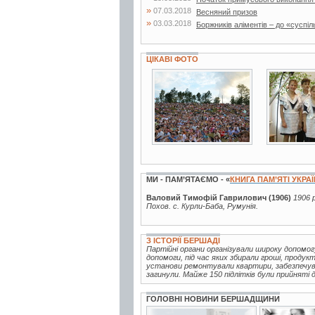
»
07.03.2018
Весняний призов
»
03.03.2018
Боржників аліментів – до «суспіл
ЦІКАВІ ФОТО
28 фото
7 фото
МИ - ПАМ’ЯТАЄМО - «
КНИГА ПАМ’ЯТІ УКРА
Валовий Тимофій Гаврилович (1906)
1906 р
Похов. с. Курли-Баба, Румунія.
З ІСТОРІЇ БЕРШАДІ
Партійні органи організували широку допомог
допомоги, під час яких збирали гроші, продук
установи ремонтували квартири, забезпечува
загинули. Майже 150 підлітків були прийняті д
ГОЛОВНІ НОВИНИ БЕРШАДЩИНИ