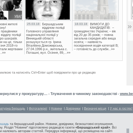
овні жителі
25.03.18
Бершадським
18.03.18
ВИМОГИ ДО
ону!
відділом поліції
КАНДИДАТІВ: –
 працівники
Головного управління
громадянство України; – вік
ідділу поліції
національної поліції у
від 20 до 35 років; – повна
ро шахраїв.
Вінницькій області
загальна середня або вища
и на це, тільки
розшукується гр. Ірина
освіта; – наявність
зня 2018-го
Віталіївна Доможирська,
посвідчення водія категорії В;
стали жертвами
27.04.1996 р.н., жителька с.
– готовність до служби...»»
..»»
Поташні, вул. Осіння, 89,...»»
милкою та натисніть Ctrl+Enter щоб повідомити про це редакцію
вернулися у прокуратуру… - Тлумачення в чинному законодавстві -
www.be
ратурна Бершадь
|
Фотогалереї
|
Новини
|
Довідники
|
Визначні місця
|
У нас в гостях!
ршадь
та бершадський район. Новини, довідники, безкоштовні оголошення,
у. Розділ "Новини" підготовлено редакцією газети
«Бершадський край»
. Всі
и належать авторам статтей. Передрук інформації, що розміщена на сайті