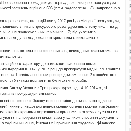
и «Про звернення громадян» до Бершадської місцевої прокуратури
лькості звернень вирішено 506 (у т.ч. задоволено – 8), направлено в
арактер звернень, що надійшли у 2017 році до місцевої прокуратури,
 надійшло з питань досудового розслідування, в тому числі: на дії
 та рішення процесуальних керівників – 7; від учасників
итань нагляду за додержанням кримінально-виконавчого
роводилось ретельне вивчення питань, викладених заявниками, за
і відповіді.
анізаційного характеру до належного виконання вимог
чної інформації. Так, у 2017 році до прокуратури надійшло 3 запити
нення та 1 надіслано іншим розпорядникам, із них 2 з особистого
ою, суб’єктами всіх запитів були фізичні особи.
вимог Закону України «Про прокуратуру» від 14.10.2014 р., зі
 органів прокуратури змінились.
інцеві положення» Закону внесено зміни до низки законодавчих
країни), якими ліквідовано повноваження органів прокуратури України
м законів окремими державними органами, в окремих суспільних
агування на порушення вимог закону шляхом внесення документів
 в ході виникнення, існування і припинення трудових, фінансово-