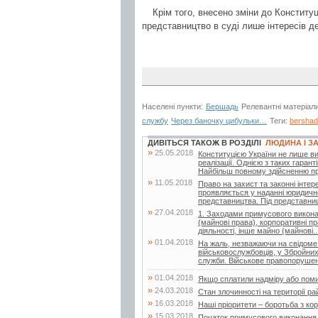
Крім того, внесено зміни до Конституц
представництво в суді лише інтересів д
Населені пункти:
Бершадь
Релевантні матеріал
службу
Через баночку цибульки…
Теги:
bershad
ДИВІТЬСЯ ТАКОЖ В РОЗДІЛІ
ЛЮДИНА І З
»
25.05.2018
Конституцією України не лише виз
реалізації. Однією з таких гаран
Найбільш повному здійсненню пр
»
11.05.2018
Право на захист та законні інте
проявляється у наданні юридичн
представництва. Під представни
»
27.04.2018
1. Заходами примусового виконан
(майнові права), корпоративні пр
діяльності, інше майно (майнові..
»
01.04.2018
На жаль, незважаючи на свідоме 
військовослужбовців, у Збройних
служби. Військове правопорушен
»
01.04.2018
Якщо сплатили надміру або поми
»
24.03.2018
Стан злочинності на території ра
»
16.03.2018
Наші пріоритети – боротьба з ко
»
15.03.2018
Початок примусового виконання