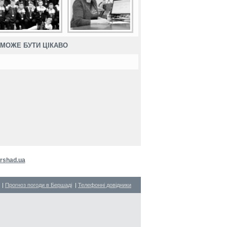
МОЖЕ БУТИ ЦІКАВО
rshad.ua
|
Прогноз погоди в Бершаді
|
Телефонні довідники