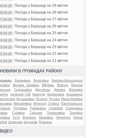
Погода у Бершаді на 29 квітня
29.04.20
Погода у Бершаді на 28 квітня
28.04.20
Погода у Бершаді на 27 квітня
27.04.20
Погода у Бершаді на 26 квітня
26.04.20
Погода у Бершаді на 25 квітня
25.04.20
Погода у Бершаді на 24 квітня
24.04.20
Погода у Бершаді на 23 квітня
23.04.20
Погода у Бершаді на 22 квітня
22.04.20
Погода у Бершаді на 21 квітня
21.04.20
НОВИНИ В ГРОМАДАХ РАЙОНУ
ершадь
Баланівка
Березівка
Берізки-Бершадські
рлівка
Велика Киріївка
Війтівка
Вовчок
Ворони
инське
Голдашівка
Джулинка
Дяківка
Жорняки
вітне
Зелений Гай
Кавкули
Кидрасівка
Кошаринці
асносілка
Крушинівка
Лісниче
Лугова
Мала Киріївка
ньківка
Михайлівка
М'якохід
Осіївка
Партизанське
оташня
П'ятківка
Романівка
Серебрія
Серединка
авки
Сумівка
Тартаки
Теофилівка
Тернівка
рлівка
Устя
Флорино
Хмарівка
Чернятка
Чорна
ебля
Шляхова
Шумилів
Яланець
ВІДЕО