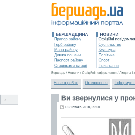
БЕРШАДЩИНА
НОВИНИ
Прапор району
Офіційні повідомле
Герб району
Суспільство
Мапа району
Культура
Дошка пошани
Політика
Паспорт району
Спорт
Сторінками історії
Привітання
Бершадь
/
Новини
/
Офіційні повідомлення
/
Людина і 
Нове в роботі
Оголошення
Інформує 
Ви звернулися у пр
←
13 Лютого 2018, 09:00