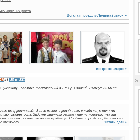
ьно корисних робіт»
Всі статті розділу
Людина і закон
»
10 фото
2 фото
Всі фотогалереї »
ЇНИ
» /
ВІЙТІВКА
., українець, селянин. Мобілізований в 1944 р. Рядовий. Загинув 30.09.44.
у сім'ям фронтовиків. З цією метою проводились декадники, місячники
ти харчування, одяг. Виділені рішенням райкому партії підприємства та
ли паливом родини військовослужбовців. Подбали й про дітей, батьки яких
о дитячого...
Читати далі »