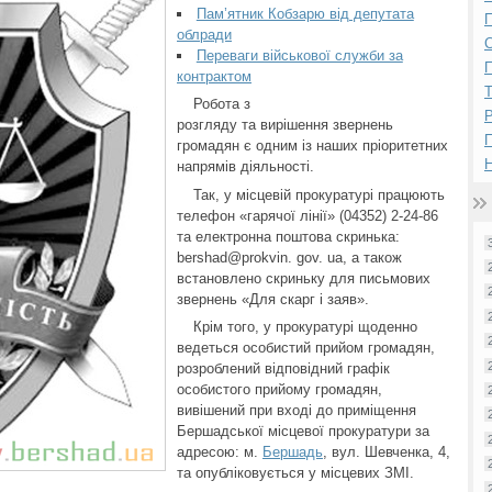
Пам’ятник Кобзарю від депутата
П
облради
Переваги військової служби за
П
контрактом
Робота з
Р
розгляду та вирішення звернень
громадян є одним із наших пріоритетних
Н
напрямів діяльності.
Так, у місцевій прокуратурі працюють
телефон «гарячої лінії» (04352) 2-24-86
та електронна поштова скринька:
bershad@prokvin. gov. ua, а також
встановлено скриньку для письмових
звернень «Для скарг і заяв».
Крім того, у прокуратурі щоденно
ведеться особистий прийом громадян,
розроблений відповідний графік
особистого прийому громадян,
вивішений при вході до приміщення
Бершадської місцевої прокуратури за
адресою: м.
Бершадь
, вул. Шевченка, 4,
та опубліковується у місцевих ЗМІ.