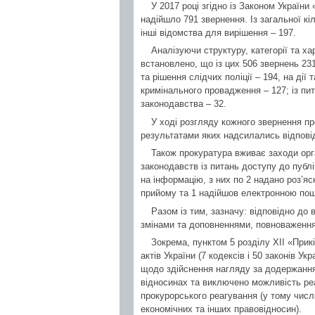
У 2017 році згідно із Законом Україн
надійшло 791 звернення. Із загальної кі
інші відомства для вирішення – 197.
Аналізуючи структуру, категорії та х
встановлено, що із цих 506 звернень 231
та рішення слідчих поліції – 194, на дії
кримінального провадження – 127; із п
законодавства – 32.
У ході розгляду кожного звернення п
результатами яких надсилались відповідн
Також прокуратура вживає заходи орг
законодавств із питань доступу до публі
на інформацію, з них по 2 надано роз’яс
прийому та 1 надійшов електронною пошт
Разом із тим, зазначу: відповідно до 
змінами та доповненнями, повноваження
Зокрема, пунктом 5 розділу ХІІ «Прик
актів України (7 кодексів і 50 законів У
щодо здійснення нагляду за додержання
відносинах та виключено можливість ре
прокурорського реагування (у тому числі
економічних та інших правовідносин).