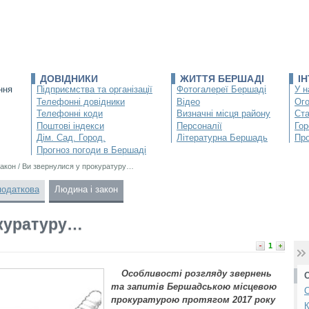
ДОВІДНИКИ
ЖИТТЯ БЕРШАДІ
І
ння
Підприємства та організації
Фотогалереї Бершаді
У н
Телефонні довідники
Відео
Ог
Телефонні коди
Визначні місця району
Ста
Поштові індекси
Персоналії
Гор
Дім. Сад. Город.
Літературна Бершадь
Про
Прогноз погоди в Бершаді
закон
/
Ви звернулися у прокуратуру…
податкова
Людина і закон
окуратуру…
1
Особливості розгляду звернень
та запитів Бершадською місцевою
С
прокуратурою протягом 2017 року
К