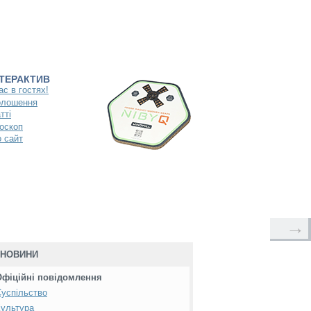
НТЕРАКТИВ
ас в гостях!
олошення
тті
оскоп
 сайт
→
НОВИНИ
Офіційні повідомлення
успільство
ультура