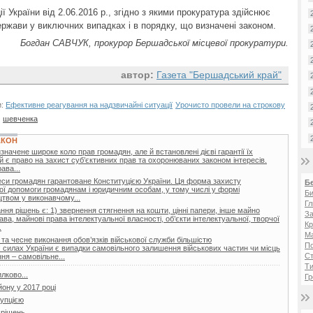
ії України від 2.06.2016 р., згідно з якими прокуратура здійснює
ержави у виключних випадках і в порядку, що визначені законом.
Богдан САВЧУК, прокурор Бершадської місцевої прокуратури.
автор:
Газета "Бершадський край"
и:
Ефективне реагування на надзвичайні ситуації
Урочисто провели на строкову
шевченка
АКОН
начене широке коло прав громадян, але й встановлені дієві гарантії їх
тій є право на захист суб’єктивних прав та охоронюваних законом інтересів.
ава...
реси громадян гарантоване Конституцією України. Ця форма захисту
Б
ої допомоги громадянам і юридичним особам, у тому числі у формі
Би
цтвом у виконавчому...
Гл
ня рішень є: 1) звернення стягнення на кошти, цінні папери, інше майно
За
ава, майнові права інтелектуальної власності, об’єкти інтелектуальної, творчої
Кр
.
Ма
та чесне виконання обов’язків військової служби більшістю
П
 силах України є випадки самовільного залишення військових частин чи місць
Ст
ня – самовільне...
Ти
лково...
Гр
йону у 2017 році
рупцією
 рішень