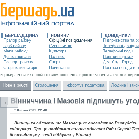
БЕРШАДЩИНА
НОВИНИ
ДОВІДНИКИ
Прапор району
Офіційні повідомлення
Підприємства та ор
Герб району
Суспільство
Телефонні довідни
Мапа району
Культура
Телефонні коди
Дошка пошани
Політика
Поштові індекси
Паспорт району
Спорт
Дім. Сад. Город.
Сторінками історії
Привітання
Прогноз погоди в 
Бершадь
/
Новини
/
Офіційні повідомлення
/
Нове в роботі
/
Вінниччина і Мазовія підпи
Нове в роботі
Оголошення
Інформує податкова
Людина і зако
Вінниччина і Мазовія підпишуть уго
←
9 Квітня 2012, 22:46
Вінницька область та Мазовецьке воєводство Республіки
співпрацю. Про це повідомив голова обласної Ради Сергій Та
бізнес-форуму, який відбувся у Вінниці.