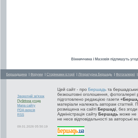
Вінниччина і Мазовія підпишуть угод
Бершадщина
|
Форуми
|
Сторінками історії
|
Літературна Бершадь
|
Фотогалереї
Цей сайт - про
Бершадь
та бершадський
безкоштовні оголошення, фотогалереї р
Зворотній зв'язок
підготовлено редакцією газети
«Берша
Публічна угода
матеріали належать авторам статтей. 
Мапа сайту
розміщена на сайті
Бершаді
, без згод
PDA-версія
Адміністрація сайту
Бершадь
може не п
RSS
не несе відповідальності за авторські м
09.01.2026 05:50:19