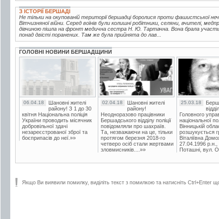
З ІСТОРІЇ БЕРШАДІ
Не тільки на окупованій території бершадці боролися проти фашистської неч
Вітчизняної війни. Серед воїнів були колишні робітники, селяни, вчителі, медп
дівчиною пішла на фронт медична сестра Н. Ю. Тартачна. Вона брала участь 
понад двісті поранених. Там же була прийнята до лав...
ГОЛОВНІ НОВИНИ БЕРШАДЩИНИ
06.04.18
Шановні жителі
02.04.18
Шановні жителі
25.03.18
Берш
району! З 1 до 30
району!
відді
квітня Національна поліція
Неодноразово працівники
Головного упра
України проводить місячник
Бершадського відділу поліції
національної пол
добровільної здачі
повідомляли про шахраїв.
Вінницькій обла
незареєстрованої зброї та
Та, незважаючи на це, тільки
розшукується гр
боєприпасів до неї.»»
протягом березня 2018-го
Віталіївна Домо
четверо осіб стали жертвами
27.04.1996 р.н.,
зловмисників....»»
Поташні, вул. Ос
Якщо Ви виявили помилку, виділіть текст з помилкою та натисніть Ctrl+Enter щ