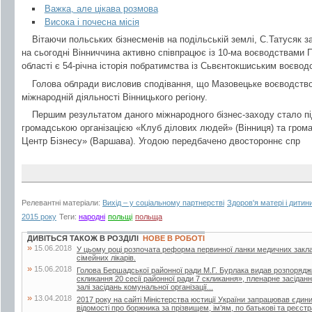
Важка, але цікава розмова
Висока і почесна місія
Вітаючи польських бізнесменів на подільській землі, С.Татусяк з
на сьогодні Вінниччина активно співпрацює із 10-ма воєводствами 
області є 54-річна історія побратимства із Сьвєнтокшиським воєвод
Голова облради висловив сподівання, що Мазовецьке воєводство
міжнародній діяльності Вінницького регіону.
Першим результатом даного міжнародного бізнес-заходу стало пі
громадською організацією «Клуб ділових людей» (Вінниця) та гром
Центр Бізнесу» (Варшава). Угодою передбачено двостороннє спр
Релевантні матеріали:
Вихід – у соціальному партнерстві
Здоров'я матері і дитин
2015 року
Теги:
народні
польщі
польща
ДИВІТЬСЯ ТАКОЖ В РОЗДІЛІ
НОВЕ В РОБОТІ
»
15.06.2018
У цьому році розпочата реформа первинної ланки медичних закла
сімейних лікарів.
»
15.06.2018
Голова Бершадської районної ради М.Г. Бурлака видав розпорядж
скликання 20 сесії районної ради 7 скликання», пленарне засіданн
залі засідань комунальної організації...
»
13.04.2018
2017 року на сайті Міністерства юстиції України запрацював єдин
відомості про боржника за прізвищем, ім’ям, по батькові та реєс