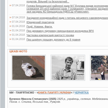
податків. Вільний та безоплатний...
»
07.04.2018
Голова Бершадської районної ради М.Г.Бурлака видав розпорядже
скликання 19 сесії районної ради 7 скликання», пленарне засіданн
залі засідань КО Бершадська РДЮСШ «Ровесник».
»
07.04.2018
Засідання координаційної ради з питань місцевого самоврядуван
»
07.04.2018
Юридичний практикум
»
01.04.2018
Події. Новини. Факти.
»
01.04.2018
Про державну підтримку вирощування молодняка ВРХ
»
01.04.2018
Часткова компенсація вартості техніки
»
01.04.2018
Про щорічну грошову допомогу до 9 травня
ЦІКАВІ ФОТО
4 фото
3 фото
3 фото
МИ - ПАМ’ЯТАЄМО - «
КНИГА ПАМ’ЯТІ УКРАЇНИ
» /
ЧЕРНЯТКА
Бученко Микола Степанович (1925)
1925 р., українець, селянин. Мобілізован
Похов. с. Стинка, Ясський пов., Румунія.