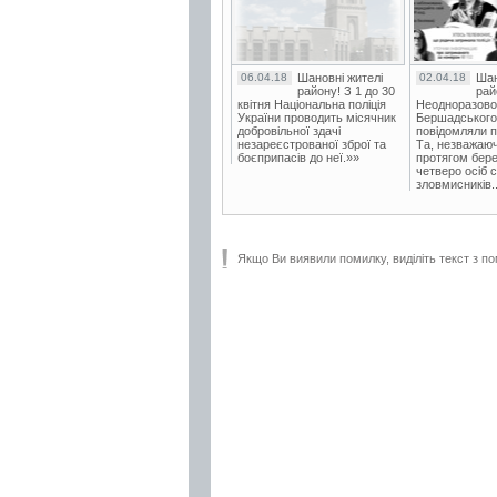
06.04.18
Шановні жителі
02.04.18
Шан
району! З 1 до 30
рай
квітня Національна поліція
Неодноразово
України проводить місячник
Бершадського в
добровільної здачі
повідомляли п
незареєстрованої зброї та
Та, незважаюч
боєприпасів до неї.»»
протягом бере
четверо осіб 
зловмисників..
Якщо Ви виявили помилку, виділіть текст з по