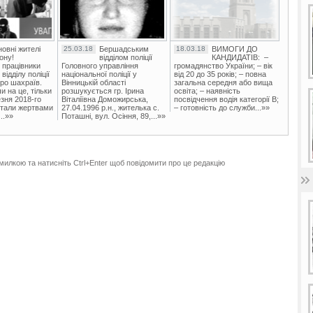
овні жителі
25.03.18
Бершадським
18.03.18
ВИМОГИ ДО
ону!
відділом поліції
КАНДИДАТІВ: –
 працівники
Головного управління
громадянство України; – вік
ідділу поліції
національної поліції у
від 20 до 35 років; – повна
ро шахраїв.
Вінницькій області
загальна середня або вища
и на це, тільки
розшукується гр. Ірина
освіта; – наявність
зня 2018-го
Віталіївна Доможирська,
посвідчення водія категорії В;
стали жертвами
27.04.1996 р.н., жителька с.
– готовність до служби...»»
..»»
Поташні, вул. Осіння, 89,...»»
милкою та натисніть Ctrl+Enter щоб повідомити про це редакцію