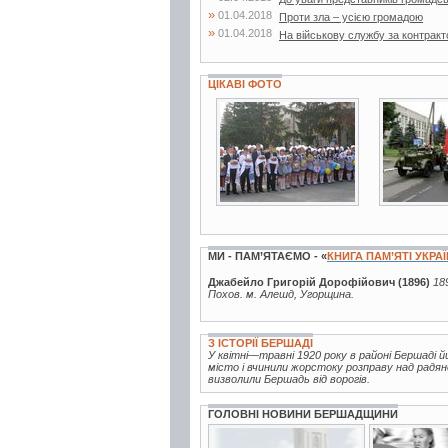
»
01.04.2018
Проти зла – усією громадою
»
01.04.2018
На військову службу за контрак
ЦІКАВІ ФОТО
4 фото
84 фото
МИ - ПАМ’ЯТАЄМО - «
КНИГА ПАМ’ЯТІ УКРА
Джабейло Григорій Дорофійович (1896)
18
Похов. м. Алешд, Угорщина.
З ІСТОРІЇ БЕРШАДІ
У квітні—травні 1920 року в районі Бершаді й
місто і вчинили жорстоку розправу над радянсь
визволили Бершадь від ворогів.
ГОЛОВНІ НОВИНИ БЕРШАДЩИНИ