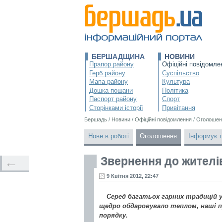
БЕРШАДЩИНА
НОВИНИ
Прапор району
Офіційні повідомле
Герб району
Суспільство
Мапа району
Культура
Дошка пошани
Політика
Паспорт району
Спорт
Сторінками історії
Привітання
Бершадь
/
Новини
/
Офіційні повідомлення
/
Оголошен
Нове в роботі
Оголошення
Інформує 
Звернення до жител
←
9 Квітня 2012, 22:47
Серед багатьох гарних традицій ук
щедро обдаровувало теплом, наші п
порядку.