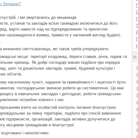
ер Затишна?
П
гоустрій, і ми звертаємось до мешканців
П
ємств, установ та закладів всією громадою включитися до його
ред, варто навести лад на підпорядкованих та прилеглих
Р
 яке нагромадилося взимку, привести у належний вигляд будівлі,
.
Н
а визначені сміттєзвалища, які також треба упорядкувати.
мадські місця: території кладовищ, береги ставків, річок, парків та
 спільних криниць. Як добрі господарі маємо подбати про порядок
ад, шкіл та дошкільних закладів, храмів, будинків культури і
их об’єктів.
му населеному пункті, надання їм привабливості і ошатності було
равилом, господарською звичкою робити це систематично. Це має
процесу в навчальних закладах і дитсадках, роботи громадських
відомленою потребою кожного з нас.
з проханням взяти на особистий контроль питання благоустрою
ідповідальних за певну територію, подбати про спосіб вивезення
ків підприємств, організацій, закладів активно долучитися до
огу місцевим громадянам в благоустрої.
 згуртовано і наполегливо.