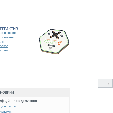
НТЕРАКТИВ
ас в гостях!
олошення
тті
оскоп
 сайт
→
НОВИНИ
Офіційні повідомлення
успільство
ультура