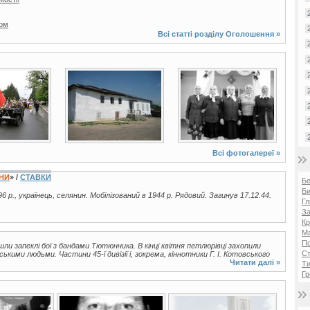
том
Всі статті розділу
Оголошення
»
6 фото
2 фото
Всі фотогалереї »
ЇНИ
» /
СТАВКИ
Б
Би
96 р., українець, селянин. Мобілізований в 1944 р. Рядовий. Загинув 17.12.44.
Гл
За
Кр
Ма
П
шли запеклі бої з бандами Тютюнника. В кінці квітня петлюрівці захопили
Ст
кими людьми. Частини 45-ї дивізії і, зокрема, кіннотники Г. І. Котовського
Читати далі »
Ти
Гр