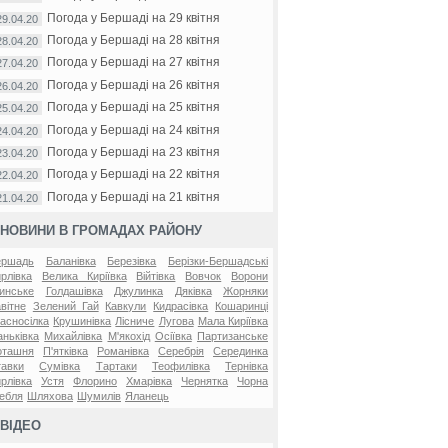
Погода у Бершаді на 29 квітня
29.04.20
Погода у Бершаді на 28 квітня
28.04.20
Погода у Бершаді на 27 квітня
27.04.20
Погода у Бершаді на 26 квітня
26.04.20
Погода у Бершаді на 25 квітня
25.04.20
Погода у Бершаді на 24 квітня
24.04.20
Погода у Бершаді на 23 квітня
23.04.20
Погода у Бершаді на 22 квітня
22.04.20
Погода у Бершаді на 21 квітня
21.04.20
НОВИНИ В ГРОМАДАХ РАЙОНУ
ершадь
Баланівка
Березівка
Берізки-Бершадські
рлівка
Велика Киріївка
Війтівка
Вовчок
Ворони
инське
Голдашівка
Джулинка
Дяківка
Жорняки
вітне
Зелений Гай
Кавкули
Кидрасівка
Кошаринці
асносілка
Крушинівка
Лісниче
Лугова
Мала Киріївка
ньківка
Михайлівка
М'якохід
Осіївка
Партизанське
оташня
П'ятківка
Романівка
Серебрія
Серединка
авки
Сумівка
Тартаки
Теофилівка
Тернівка
рлівка
Устя
Флорино
Хмарівка
Чернятка
Чорна
ебля
Шляхова
Шумилів
Яланець
ВІДЕО