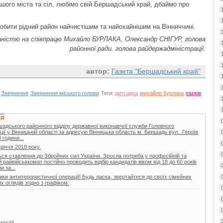
шого міста та сіл, любімо свій Бершадський край, дбаймо про
обити рідний район найчистішим та найохайнішим на Вінниччині.
наністю на співпрацю Михайло БУРЛАКА, Олександр СНІГУР, голова
районної ради. голова райдержадміністрації.
автор:
Газета "Бершадський край"
Звернення
Звернення міського голови
Теги:
дитсадка
михайло бурлака
парків
НЯ
шадського районного відділу державної виконавчої служби Головного
ії у Вінницькій області за адресую Вінницька область м. Бершадь вул.. Героїв
 години...
вріччя 2018 року.
ься ставлення до Збройних сил України. Зросла потреба у професійній та
райвійськкомат постійно проводить відбір кандидатів віком від 18 до 60 років
 за...
ики антитерористичної операції! Будь ласка, звертайтеся до своїх сімейних
 оглядів згідно з графіком:
кості!