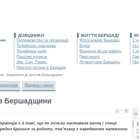
ДОВІДНИКИ
ЖИТТЯ БЕРШАДІ
І
ння
Підприємства та організації
Фотогалереї Бершаді
У н
Телефонні довідники
Відео
Ог
Телефонні коди
Визначні місця району
Ста
Поштові індекси
Персоналії
Гор
Дім. Сад. Город.
Літературна Бершадь
Про
Прогноз погоди в Бершаді
ня
/
Звернення до жителів Бершадщини
податкова
Людина і закон
ів Бершадщини
0
раїнців є й такі, що як тільки наставала весна і сонце
редки бралися за роботу, пов’язану з наведенням належного
С
К