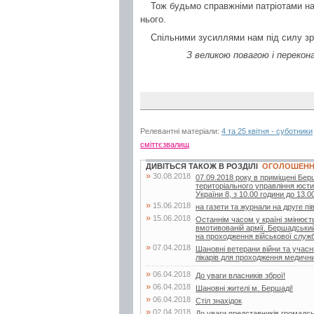
Тож будьмо справжніми патріотами на
нього.
Спільними зусиллями нам під силу зр
З великою повагою і переко
Релевантні матеріали:
4 та 25 квітня - суботники
сміттєзвалищ
ДИВІТЬСЯ ТАКОЖ В РОЗДІЛІ
ОГОЛОШЕН
»
30.08.2018
07.09.2018 року в приміщені Бер
територіального управління юстиц
України 8, з 10.00 години до 13.00
»
15.06.2018
на газети та журнали на друге пі
»
15.06.2018
Останнім часом у країні змінюєт
вмотивованій армії. Бершадський 
на проходження військової служби
»
07.04.2018
Шановні ветерани війни та учасн
лікарів для проходження медичних
»
06.04.2018
До уваги власників зброї!
»
06.04.2018
Шановні жителі м. Бершаді!
»
06.04.2018
Стіл знахідок
»
02.04.2018
До уваги представників громадсь