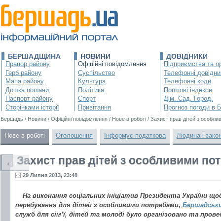
БЕРШАДЩИНА
НОВИНИ
ДОВІДНИКИ
Прапор району
Офіційні повідомлення
Підприємства та ор
Герб району
Суспільство
Телефонні довідни
Мапа району
Культура
Телефонні коди
Дошка пошани
Політика
Поштові індекси
Паспорт району
Спорт
Дім. Сад. Город.
Сторінками історії
Привітання
Прогноз погоди в 
Бершадь
/
Новини
/
Офіційні повідомлення
/
Нове в роботі
/
Захист прав дітей з особл
Нове в роботі
Оголошення
Інформує податкова
Людина і зако
Захист прав дітей з особливими по
←
29 Липня 2013, 23:48
На виконання соціальних ініціатив Президента України щ
перебування для дітей з особливими потребами,
Бершадськ
служб для сім’ї, дітей та молоді було організовано та пров