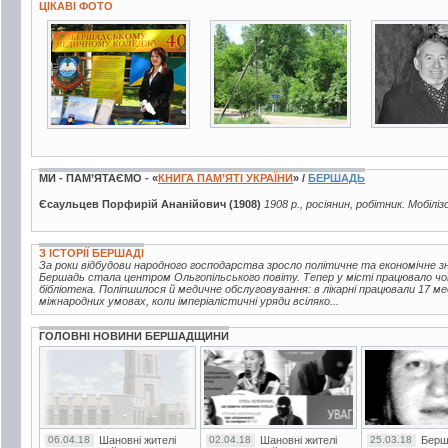
ЦІКАВІ ФОТО
3 фото
7 фото
4 фото
МИ - ПАМ’ЯТАЄМО - «
КНИГА ПАМ’ЯТІ УКРАЇНИ
» /
БЕРШАДЬ
Єсаульцев Порфирій Ананійович (1908)
1908 р., росіянин, робітник. Мобілі
З ІСТОРІЇ БЕРШАДІ
За роки відбудови народного господарства зросло політичне та економічне зна
Бершадь стала центром Ольгопільського повіту. Тепер у місті працювало чот
бібліотека. Поліпшилося й медичне обслуговування: в лікарні працювали 17 ме
міжнародних умовах, коли імперіалістичні уряди всіляко...
ГОЛОВНІ НОВИНИ БЕРШАДЩИНИ
06.04.18
Шановні жителі
02.04.18
Шановні жителі
25.03.18
Берш