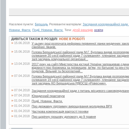
Населені пункти:
Бершадь
Релевантні матеріали:
Засідання координаційної ради
Новини. Факти.
Події. Новини. Факти.
Теги:
дітей-інвалідів
освіти
ДИВІТЬСЯ ТАКОЖ В РОЗДІЛІ
НОВЕ В РОБОТІ
»
15.06.2018
У цьому році розпочата реформа первинної ланки медичних закла
сімейних лікарів.
»
15.06.2018
Голова Бершадської районної ради М.Г. Бурлака видав розпорядж
скликання 20 сесії районної ради 7 скликання», пленарне засіданн
залі засідань комунальної організації...
»
13.04.2018
2017 року на сайті Міністерства юстиції України запрацював єдин
відомості про боржника за прізвищем, ім’ям, по батькові та реєс
податків. Вільний та безоплатний...
»
07.04.2018
Голова Бершадської районної ради М.Г.Бурлака видав розпорядже
скликання 19 сесії районної ради 7 скликання», пленарне засіданн
залі засідань КО Бершадська РДЮСШ «Ровесник».
»
07.04.2018
Засідання координаційної ради з питань місцевого самоврядуван
»
07.04.2018
Юридичний практикум
»
01.04.2018
Події. Новини. Факти.
»
01.04.2018
Про державну підтримку вирощування молодняка ВРХ
»
01.04.2018
Часткова компенсація вартості техніки
»
01.04.2018
Про щорічну грошову допомогу до 9 травня