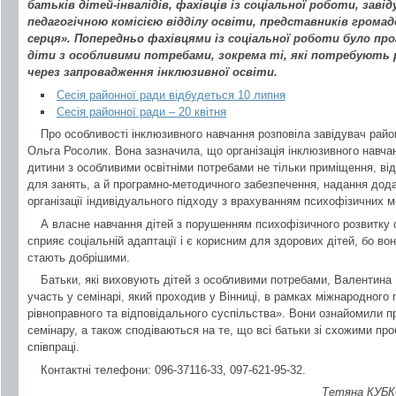
батьків дітей-інвалідів, фахівців із соціальної роботи, заві
педагогічною комісією відділу освіти, представників громадс
серця». Попередньо фахівцями із соціальної роботи було пр
діти з особливими потребами, зокрема ті, які потребують ре
через запровадження інклюзивної освіти.
Сесія районної ради відбудеться 10 липня
Сесія районної ради – 20 квітня
Про особливості інклюзивного навчання розповіла завідувач рай
Ольга Росолик. Вона зазначила, що організація інклюзивного навча
дитини з особливими освітніми потребами не тільки приміщення, ві
для занять, а й програмно-методичного забезпечення, надання дода
організації індивідуального підходу з врахуванням психофізичних 
А власне навчання дітей з порушенням психофізичного розвитку 
сприяє соціальній адаптації і є корисним для здорових дітей, бо во
стають добрішими.
Батьки, які виховують дітей з особливими потребами, Валентина
участь у семінарі, який проходив у Вінниці, в рамках міжнародного
рівноправного та відповідального суспільства». Вони ознайомили 
семінару, а також сподіваються на те, що всі батьки зі схожими п
співпраці.
Контактні телефони: 096-37116-33, 097-621-95-32.
Тетяна КУБК