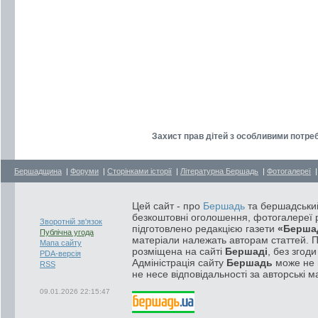
Захист прав дітей з особливими потреб
Бершадщина
|
Форуми
|
Сторінками історії
|
Літературна Бершадь
|
Фотогалереї
Цей сайт - про
Бершадь
та бершадський
безкоштовні оголошення, фотогалереї р
Зворотній зв'язок
підготовлено редакцією газети
«Берша
Публічна угода
матеріали належать авторам статтей. 
Мапа сайту
розміщена на сайті
Бершаді
, без згод
PDA-версія
Адміністрація сайту
Бершадь
може не п
RSS
не несе відповідальності за авторські м
09.01.2026 22:15:47