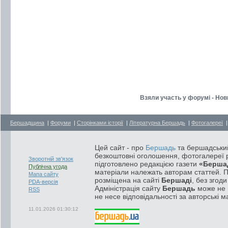
Взяли участь у форумі - Нов
Бершадщина
|
Форуми
|
Сторінками історії
|
Літературна Бершадь
|
Фотогалереї
Цей сайт - про
Бершадь
та бершадський
безкоштовні оголошення, фотогалереї р
Зворотній зв'язок
підготовлено редакцією газети
«Берша
Публічна угода
матеріали належать авторам статтей. 
Мапа сайту
розміщена на сайті
Бершаді
, без згод
PDA-версія
Адміністрація сайту
Бершадь
може не п
RSS
не несе відповідальності за авторські м
11.01.2026 01:30:12