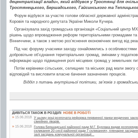
децентралізації влади», який відбувся у Тростянці для очіл
Тростянецького, Бершадського, Гайсинського та Теплицьког
Форум відбувся за участю голови обласної державної адміністрац
Коровія та народного депутата України Миколи Кучера.
Організувала захід громадська організація «Соціальний центр М
рішень щодо впровадження реформ територіальними громадами та 
Вінниччини, а також з метою роз’яснення економічних вигод від реал
Під час форуму учасники заходу ознайомились з особливостями
добровільне об’єднання територіальних громад, змінами у податко
інформацію щодо підвищення ролі місцевих громад у земельних пи
Потім керівники сільських, селищних та міських рад мали змогу 
відповідей та висловити власне бачення зазначених процесів.
Відділ з питань внутрішньої політики, зв’язків з громадсь
ДИВІТЬСЯ ТАКОЖ В РОЗДІЛІ
НОВЕ В РОБОТІ
»
15.06.2018
У цьому році розпочата реформа первинної ланки медичних закла
сімейних лікарів.
»
15.06.2018
Голова Бершадської районної ради М.Г. Бурлака видав розпорядж
скликання 20 сесії районної ради 7 скликання», пленарне засіданн
залі засідань комунальної організації...