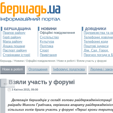
БЕРШАДЩИНА
НОВИНИ
ДОВІДНИКИ
Прапор району
Офіційні повідомлення
Підприємства та ор
Герб району
Суспільство
Телефонні довідни
Мапа району
Культура
Телефонні коди
Дошка пошани
Політика
Поштові індекси
Паспорт району
Спорт
Дім. Сад. Город.
Сторінками історії
Привітання
Прогноз погоди в 
Бершадь
/
Новини
/
Офіційні повідомлення
/
Нове в роботі
/
Взяли участь у форумі
Нове в роботі
Оголошення
Інформує податкова
Людина і зако
Взяли участь у форумі
←
3 Квітня 2015, 09:00
Делегація бершадців у складі голови райдержадміністраці
райради Миколи Грабчака, керівника апарату райдержадмініст
сільських голів брала участь у форумі «Перші кроки терито