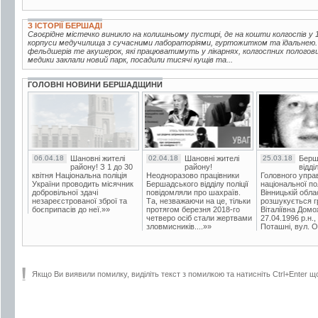
З ІСТОРІЇ БЕРШАДІ
Своєрідне містечко виникло на колишньому пустирі, де на кошти колгоспів у 1
корпуси медучилища з сучасними лабораторіями, гуртожитком та їдальнею.
фельдшерів те акушерок, які працюватимуть у лікарнях, колгоспних пологов
медики заклали новий парк, посадили тисячі кущів та...
ГОЛОВНІ НОВИНИ БЕРШАДЩИНИ
06.04.18
Шановні жителі
02.04.18
Шановні жителі
25.03.18
Берш
району! З 1 до 30
району!
відді
квітня Національна поліція
Неодноразово працівники
Головного упра
України проводить місячник
Бершадського відділу поліції
національної пол
добровільної здачі
повідомляли про шахраїв.
Вінницькій обла
незареєстрованої зброї та
Та, незважаючи на це, тільки
розшукується гр
боєприпасів до неї.»»
протягом березня 2018-го
Віталіївна Домо
четверо осіб стали жертвами
27.04.1996 р.н.,
зловмисників....»»
Поташні, вул. Ос
Якщо Ви виявили помилку, виділіть текст з помилкою та натисніть Ctrl+Enter щ