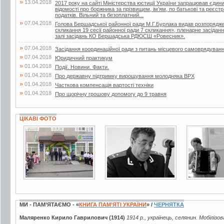
»
13.04.2018
2017 року на сайті Міністерства юстиції України запрацював єдин
відомості про боржника за прізвищем, ім’ям, по батькові та реєс
податків. Вільний та безоплатний...
»
07.04.2018
Голова Бершадської районної ради М.Г.Бурлака видав розпорядже
скликання 19 сесії районної ради 7 скликання», пленарне засіданн
залі засідань КО Бершадська РДЮСШ «Ровесник».
»
07.04.2018
Засідання координаційної ради з питань місцевого самоврядуван
»
07.04.2018
Юридичний практикум
»
01.04.2018
Події. Новини. Факти.
»
01.04.2018
Про державну підтримку вирощування молодняка ВРХ
»
01.04.2018
Часткова компенсація вартості техніки
»
01.04.2018
Про щорічну грошову допомогу до 9 травня
ЦІКАВІ ФОТО
3 фото
5 фото
3 фото
МИ - ПАМ’ЯТАЄМО - «
КНИГА ПАМ’ЯТІ УКРАЇНИ
» /
ЧЕРНЯТКА
Маляренко Кирило Гаврилович (1914)
1914 р., українець, селянин. Мобілізо