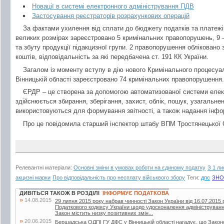
Новації в системі електронного адміністрування ПДВ
Застосування реєстраторів розрахункових операцій
За фактами ухилення від сплати до бюджету податків та платежі
великих розмірах зареєстровано 5 кримінальних правопорушень, 9 
та збуту продукції підакцизної групи. 2 правопорушення облікован
коштів, відповідальність за які передбачена ст. 191 КК України.
Загалом із моменту вступу в дію нового Кримінального процесу
Вінницькій області зареєстровано 74 кримінальних правопорушення.
ЄРДР – це створена за допомогою автоматизованої системи елект
здійснюється збирання, зберігання, захист, облік, пошук, узагальне
використовуються для формування звітності, а також надання інформ
Про це повідомила старший інспектор штабу ВПМ Тростянецької 
Релевантні матеріали:
Основні зміни в умовах роботи на єдиному податку
З 1 ли
акцизні марки
Про відповідальність про несплату військвого збору
Теги:
дпс
ЗНО
ДИВІТЬСЯ ТАКОЖ В РОЗДІЛІ
ІНФОРМУЄ ПОДАТКОВА
»
14.08.2015
29 липня 2015 року набрав чинності Закон України від 16.07.2015 
Податкового кодексу України щодо удосконалення адміністрування
Закон містить низку позитивних змін...
»
20.06.2015
Бершадська ОДПІ ГУ ДФС у Вінницькій області нагадує, що Закон