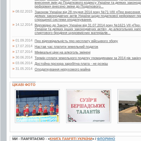
внесення змін до Податкового кодексу України та деяких законод
реформи» внесено зміни до Податкового...
»
08.02.2015
Законом України від 28 грудня 2014 року №71-VIII «Про внесення 
деяких законодавчих актів України щодо податкової реформи» пр
спрощеної системи оподаткування.
»
14.12.2014
Відповідно до Закону України від 31.07.2014 року №1621-VII «Про
України та деяких інших законодавчих актів», до алкогольних нап
спиртового бродіння цукровмісних матеріалів...
»
01.09.2014
Про відповідальність про несплату військвого збору
»
17.07.2014
Настав час платити земельний податок
»
17.07.2014
Мінімальні ціни на алкоголь змінені
»
30.06.2014
Термін сплати земельного податку громадянами за 2014 рік закін
»
03.06.2014
Достойна прозора заробітна плата - не розкіш
»
31.05.2014
Оподаткування нерухомого майна
ЦІКАВІ ФОТО
6 фото
2 фото
11 фото
МИ - ПАМ’ЯТАЄМО - «
КНИГА ПАМ’ЯТІ УКРАЇНИ
» /
ФЛОРИНО