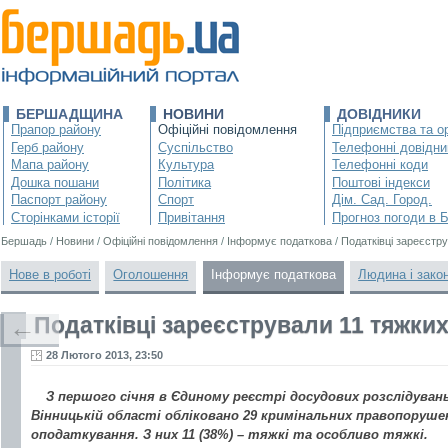
БЕРШАДЩИНА
НОВИНИ
ДОВІДНИКИ
Прапор району
Офіційні повідомлення
Підприємства та ор
Герб району
Суспільство
Телефонні довідни
Мапа району
Культура
Телефонні коди
Дошка пошани
Політика
Поштові індекси
Паспорт району
Спорт
Дім. Сад. Город.
Сторінками історії
Привітання
Прогноз погоди в 
Бершадь
/
Новини
/
Офіційні повідомлення
/
Інформує податкова
/
Податківці зареєстр
Нове в роботі
Оголошення
Інформує податкова
Людина і зако
Податківці зареєстрували 11 тяжк
←
28 Лютого 2013, 23:50
З першого січня в Єдиному реєстрі досудових розслідуван
Вінницькій області обліковано 29 кримінальних правопоруше
оподаткування. З них 11 (38%) – тяжкі та особливо тяжкі.