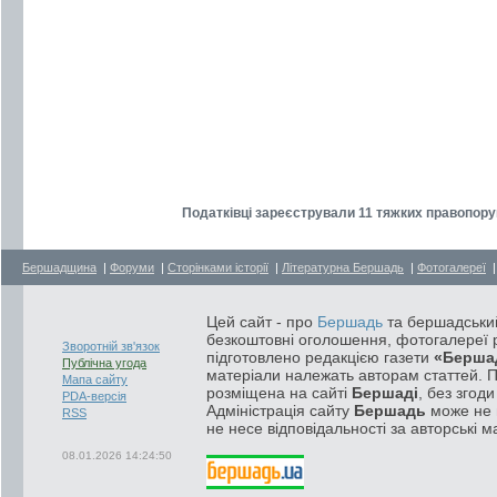
Податківці зареєстрували 11 тяжких правопору
Бершадщина
|
Форуми
|
Сторінками історії
|
Літературна Бершадь
|
Фотогалереї
Цей сайт - про
Бершадь
та бершадський
безкоштовні оголошення, фотогалереї р
Зворотній зв'язок
підготовлено редакцією газети
«Берша
Публічна угода
матеріали належать авторам статтей. 
Мапа сайту
розміщена на сайті
Бершаді
, без згод
PDA-версія
Адміністрація сайту
Бершадь
може не п
RSS
не несе відповідальності за авторські м
08.01.2026 14:24:50