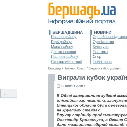
БЕРШАДЩИНА
НОВИНИ
Прапор району
Офіційні повідомле
Герб району
Суспільство
Мапа району
Культура
Дошка пошани
Політика
Паспорт району
Спорт
Сторінками історії
Привітання
Бершадь
/
Новини
/
Спорт
/
Виграли кубок україни
Виграли кубок украї
15 Квітня 2009 р
←
В Одесі завершилися кубкові змаг
олімпійського чемпіона, заслуж
Вінницької області була делегова
на круглому стендах.
Влучну стрільбу продемонструвал
Олександр Крисанчуки, а Оксана 
дало можливість збірній команді