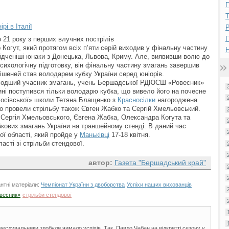
П
рі в Італії
Р
 21 року з перших влучних пострілів
огут, який протягом всіх п’яти серій виходив у фінальну частину
Н
ідченіші юнаки з Донецька, Львова, Криму. Але, виявивши волю до
психологічну підготовку, він фінальну частину змагань завершив
мішеней став володарем кубку України серед юніорів.
лодший учасник змагань, учень Бершадської РДЮСШ «Ровесник»
ні поступився тільки володарю кубка, що вивело його на почесне
лосівської» школи Тетяна Блащенко з
Красносілки
нагороджена
но провели стрільбу також Євген Жабко та Сергій Хмельовський.
 Сергія Хмельовського, Євгена Жабка, Олександра Когута та
ових змагань України на траншейному стенді. В даний час
ої області, який пройде у
Маньківці
17-18 квітня.
сті зі стрільби стендової.
автор:
Газета "Бершадський край"
нтні матеріали:
Чемпіонат України з двоборства
Успіхи наших вихованців
весник»
стрільби стендової
 веслувальники здобули чимало успіхів. Так, Павло Чабан на відкритті сезону у