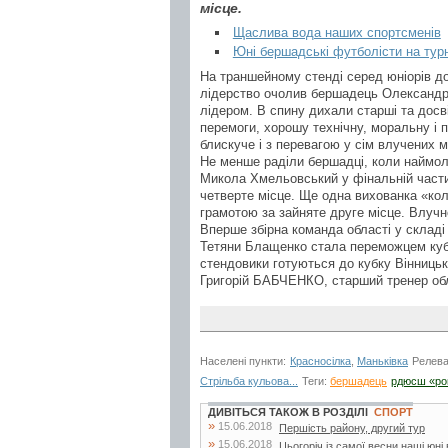
місце.
Щаслива вода наших спортсменів
Юні бершадські футболісти на турні
На траншейному стенді серед юніорів до
лідерство очолив бершадець Олександр К
лідером. В спину дихали старші та досв
перемоги, хорошу технічну, моральну і 
блискуче і з перевагою у сім влучених 
Не менше раділи бершадці, коли наймо
Микола Хмельовський у фінальній части
четверте місце. Ще одна вихованка «ко
грамотою за зайняте друге місце. Влуч
Вперше збірна команда області у складі
Тетяни Блащенко стала переможцем кубк
стендовики готуються до кубку Вінницьк
Григорій БАБЧЕНКО, старший тренер обла
Населені пункти:
Красносілка
,
Маньківка
Релева
Стрільба кульова...
Теги:
бершадець
рдюсш «ро
ДИВІТЬСЯ ТАКОЖ В РОЗДІЛІ
СПОРТ
»
15.06.2018
Першість району, другий тур
»
15.06.2018
Цьогоріч із самої весни наші юні