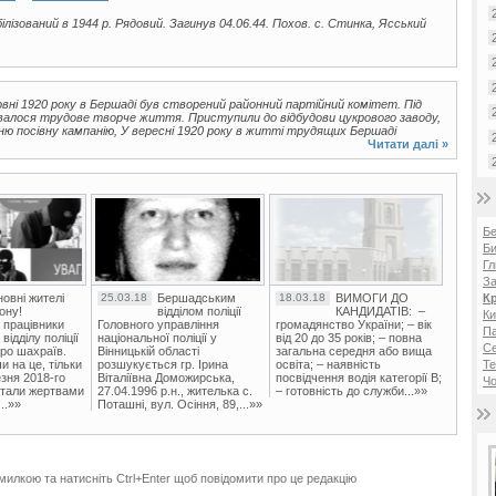
ілізований в 1944 р. Рядовий. Загинув 04.06.44. Похов. с. Стинка, Ясський
ервні 1920 року в Бершаді був створений районний партійний комітет. Під
жувалося трудове творче життя. Приступили до відбудови цукрового заводу,
ню посівну кампанію, У вересні 1920 року в житті трудящих Бершаді
Читати далі »
Б
Би
Гл
За
овні жителі
25.03.18
Бершадським
18.03.18
ВИМОГИ ДО
К
ону!
відділом поліції
КАНДИДАТІВ: –
Ки
 працівники
Головного управління
громадянство України; – вік
Па
ідділу поліції
національної поліції у
від 20 до 35 років; – повна
С
ро шахраїв.
Вінницькій області
загальна середня або вища
и на це, тільки
розшукується гр. Ірина
освіта; – наявність
Те
зня 2018-го
Віталіївна Доможирська,
посвідчення водія категорії В;
Чо
стали жертвами
27.04.1996 р.н., жителька с.
– готовність до служби...»»
..»»
Поташні, вул. Осіння, 89,...»»
милкою та натисніть Ctrl+Enter щоб повідомити про це редакцію