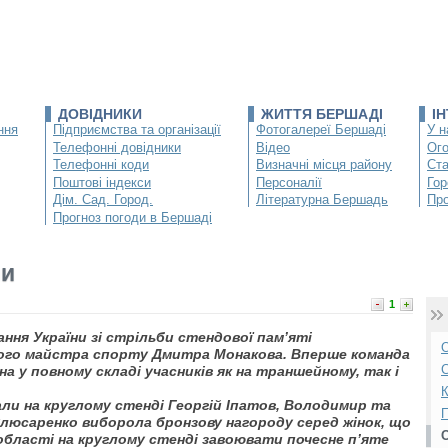
ДОВІДНИКИ
ЖИТТЯ БЕРШАДІ
І
ння
Підприємства та організації
Фотогалереї Бершаді
У н
Телефонні довідники
Відео
Ог
Телефонні коди
Визначні місця району
Ста
Поштові індекси
Персоналії
Гор
Дім. Сад. Город.
Літературна Бершадь
Про
Прогноз погоди в Бершаді
ни
1
ання України зі стрільби стендової пам’яті
О
еного майстра спорту Дмитра Монакова. Вперше команда
С
на у повному складі учасників як на траншейному, так і
К
и на круглому стенді Георгій Іпатов, Володимир та
П
Слюсаренко виборола бронзову нагороду серед жінок, що
 області на круглому стенді завоювати почесне п’яте