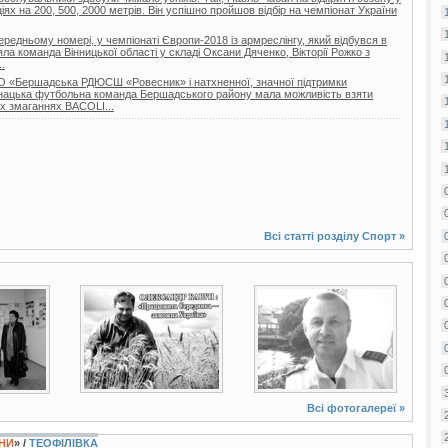
іях на 200, 500, 2000 метрів. Він успішно пройшов відбір на чемпіонат України
ередньому номері, у чемпіонаті Європи-2018 із армреслінгу, який відбувся в
зяла команда Вінницької області у складі Оксани Дяченко, Вікторії Рожко з
.
 КО «Бершадська РДЮСШ «Ровесник» і натхненної, значної підтримки
юнацька футбольна команда Бершадського району мала можливість взяти
х змаганнях BACOLI...
Всі статті розділу
Спорт
»
о
4 фото
2 фото
Всі фотогалереї »
ЇНИ
» /
ТЕОФІЛІВКА