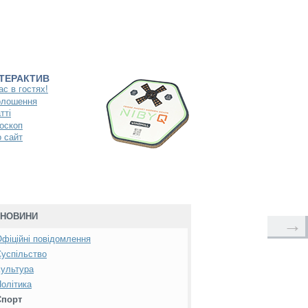
НТЕРАКТИВ
ас в гостях!
олошення
тті
оскоп
 сайт
НОВИНИ
→
фіційні повідомлення
успільство
ультура
олітика
Спорт