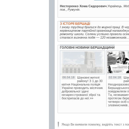
Несторенко Хома Сидорович
Українець. Моб
пов., Румунія.
З ІСТОРІЇ БЕРШАДІ
І знову трудящі бралися до мирної праці. В ч
керівництвом партійної організації налагод
ремонту школи. Селяни успішно провели осін
сталася визначна подія — 120 незаможників...
ГОЛОВНІ НОВИНИ БЕРШАДЩИНИ
06.04.18
Шановні жителі
02.04.18
Шан
району! З 1 до 30
рай
квітня Національна поліція
Неодноразово
України проводить місячник
Бершадського в
добровільної здачі
повідомляли п
незареєстрованої зброї та
Та, незважаюч
боєприпасів до неї.»»
протягом бере
четверо осіб 
зловмисників..
Якщо Ви виявили помилку, виділіть текст з по