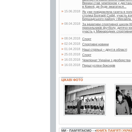
Вінниці став чемпіоном у дистанц
в Ковелі, де буде змагатися...
»
15.06.2018
Як уже повідомляла газета в поп
столиці Болгарії Софії, участь в
Бершадського району і Михайла..
»
08.04.2018
За ініціативи спортивної школи
прихильників футболу, дитячо-
участь у Міжнародних спортивни
»
08.04.2018
Спорт
»
02.04.2018
Спортивні новини
»
01.04.2018
Наші стрільці – другі в області
»
25.03.2018
Спорт
»
16.03.2018
Чемпіонат України з двоборства
»
16.03.2018
Перші успіхи боксерів
ЦІКАВІ ФОТО
2 фото
3 фот
МИ - ПАМ’ЯТАЄМО - «
КНИГА ПАМ’ЯТІ УКРА