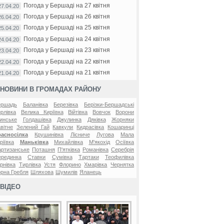
Погода у Бершаді на 27 квітня
27.04.20
Погода у Бершаді на 26 квітня
26.04.20
Погода у Бершаді на 25 квітня
25.04.20
Погода у Бершаді на 24 квітня
24.04.20
Погода у Бершаді на 23 квітня
23.04.20
Погода у Бершаді на 22 квітня
22.04.20
Погода у Бершаді на 21 квітня
21.04.20
НОВИНИ В ГРОМАДАХ РАЙОНУ
ершадь
Баланівка
Березівка
Берізки-Бершадські
рлівка
Велика Киріївка
Війтівка
Вовчок
Ворони
инське
Голдашівка
Джулинка
Дяківка
Жорняки
вітне
Зелений Гай
Кавкули
Кидрасівка
Кошаринці
расносілка
Крушинівка
Лісниче
Лугова
Мала
ріївка
Маньківка
Михайлівка
М'якохід
Осіївка
ртизанське
Поташня
П'ятківка
Романівка
Серебрія
ерединка
Ставки
Сумівка
Тартаки
Теофилівка
рнівка
Тирлівка
Устя
Флорино
Хмарівка
Чернятка
рна Гребля
Шляхова
Шумилів
Яланець
ВІДЕО