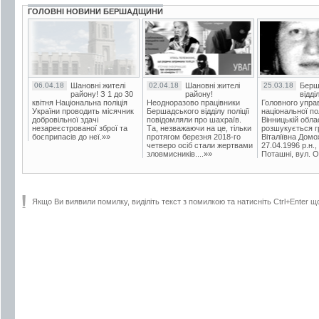
ГОЛОВНІ НОВИНИ БЕРШАДЩИНИ
06.04.18
Шановні жителі
02.04.18
Шановні жителі
25.03.18
Берш
району! З 1 до 30
району!
відді
квітня Національна поліція
Неодноразово працівники
Головного упра
України проводить місячник
Бершадського відділу поліції
національної пол
добровільної здачі
повідомляли про шахраїв.
Вінницькій обла
незареєстрованої зброї та
Та, незважаючи на це, тільки
розшукується гр
боєприпасів до неї.»»
протягом березня 2018-го
Віталіївна Домо
четверо осіб стали жертвами
27.04.1996 р.н.,
зловмисників....»»
Поташні, вул. Ос
Якщо Ви виявили помилку, виділіть текст з помилкою та натисніть Ctrl+Enter щ