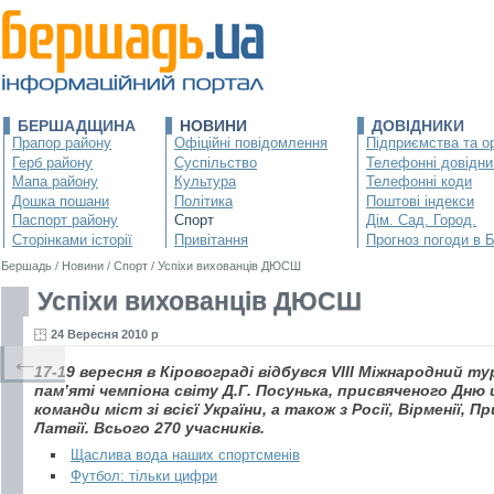
БЕРШАДЩИНА
НОВИНИ
ДОВІДНИКИ
Прапор району
Офіційні повідомлення
Підприємства та ор
Герб району
Суспільство
Телефонні довідни
Мапа району
Культура
Телефонні коди
Дошка пошани
Політика
Поштові індекси
Паспорт району
Спорт
Дім. Сад. Город.
Сторінками історії
Привітання
Прогноз погоди в 
Бершадь
/
Новини
/
Спорт
/
Успіхи вихованців ДЮСШ
Успіхи вихованців ДЮСШ
24 Вересня 2010 р
←
17-19 вересня в Кіровограді відбувся VІІІ Міжнародний т
пам’яті чемпіона світу Д.Г. Посунька, присвяченого Дню
команди міст зі всієї України, а також з Росії, Вірменії, 
Латвії. Всього 270 учасників.
Щаслива вода наших спортсменів
Футбол: тільки цифри