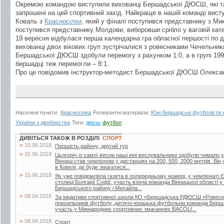
Окремою командою виступили вихованці Бершадської ДЮСШ, які т
запрошені на цей спортивний захід. Найкраще в нашій команді вист
Коваль з
Красносілки
, який у фіналі поступився представнику з Ми
поступився представнику Молдови, виборовши срібло у ваговій катего
19 вересня відбулася перша календарна гра обласної першості по д
вихованці двох вікових груп зустрічалися з ровесниками Чечельника.
Бершадської ДЮСШ здобули перемогу з рахунком 1:0, а в групі 1995
бершадці теж перемогли – 8:1.
Про це повідомив інструктор-методист Бершадської ДЮСШ Олекса
Населені пункти:
Красносілка
Релевантні матеріали:
Юні бершадські футболісти на
України з двоборства
Теги:
дюсш
футбол
ДИВІТЬСЯ ТАКОЖ В РОЗДІЛІ
СПОРТ
»
15.06.2018
Першість району, другий тур
»
15.06.2018
Цьогоріч із самої весни наші юні веслувальники здобули чимало ус
Вінниці став чемпіоном у дистанціях на 200, 500, 2000 метрів. Він
в Ковелі, де буде змагатися...
»
15.06.2018
Як уже повідомляла газета в попередньому номері, у чемпіонаті Є
столиці Болгарії Софії, участь взяла команда Вінницької області у
Бершадського району і Михайла...
»
08.04.2018
За ініціативи спортивної школи КО «Бершадська РДЮСШ «Ровесник
прихильників футболу, дитячо-юнацька футбольна команда Берш
участь у Міжнародних спортивних змаганнях BACOLI...
»
08.04.2018
Спорт