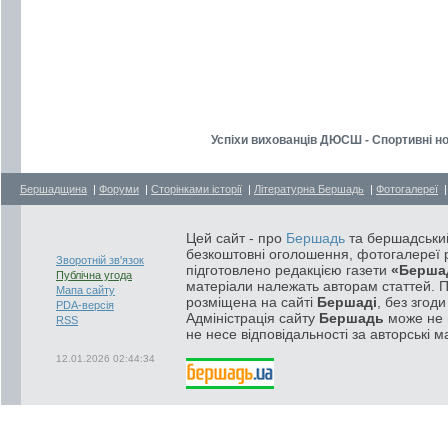
Успіхи вихованців ДЮСШ - Спортивні но
Бершадщина
|
Форуми
|
Сторінками історії
|
Літературна Бершадь
|
Фотогалереї
Цей сайт - про
Бершадь
та бершадський
безкоштовні оголошення, фотогалереї р
Зворотній зв'язок
підготовлено редакцією газети
«Берша
Публічна угода
матеріали належать авторам статтей. 
Мапа сайту
розміщена на сайті
Бершаді
, без згод
PDA-версія
Адміністрація сайту
Бершадь
може не п
RSS
не несе відповідальності за авторські м
12.01.2026 02:44:34