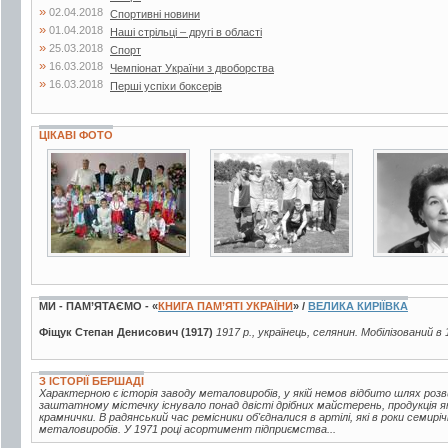
»
02.04.2018
Спортивні новини
»
01.04.2018
Наші стрільці – другі в області
»
25.03.2018
Спорт
»
16.03.2018
Чемпіонат України з двоборства
»
16.03.2018
Перші успіхи боксерів
ЦІКАВІ ФОТО
3 фото
2 фото
2 фото
МИ - ПАМ’ЯТАЄМО - «
КНИГА ПАМ’ЯТІ УКРАЇНИ
» /
ВЕЛИКА КИРІЇВКА
Фіщук Степан Денисович (1917)
1917 р., українець, селянин. Мобілізований в 
З ІСТОРІЇ БЕРШАДІ
Характерною є історія заводу металовиробів, у якій немов відбито шлях розв
заштатному містечку існувало понад двісті дрібних майстерень, продукція яки
крамнички. В радянський час ремісники об'єдналися в артілі, які в роки семирі
металовиробів. У 1971 році асортимент підприємства...