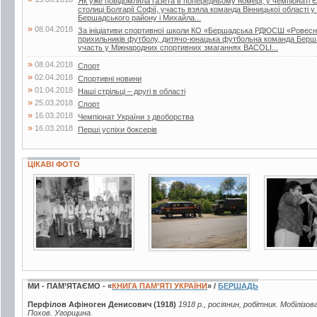
Як уже повідомляла газета в попередньому номері, у чемпіонаті Є
столиці Болгарії Софії, участь взяла команда Вінницької області у
Бершадського району і Михайла...
»
08.04.2018
За ініціативи спортивної школи КО «Бершадська РДЮСШ «Ровесник
прихильників футболу, дитячо-юнацька футбольна команда Берш
участь у Міжнародних спортивних змаганнях BACOLI...
»
08.04.2018
Спорт
»
02.04.2018
Спортивні новини
»
01.04.2018
Наші стрільці – другі в області
»
25.03.2018
Спорт
»
16.03.2018
Чемпіонат України з двоборства
»
16.03.2018
Перші успіхи боксерів
ЦІКАВІ ФОТО
2 фото
14 фото
6 фото
МИ - ПАМ’ЯТАЄМО - «
КНИГА ПАМ’ЯТІ УКРАЇНИ
» /
БЕРШАДЬ
Перфілов Афіноген Денисович (1918)
1918 р., росіянин, робітник. Мобілізов
Похов. Угорщина.