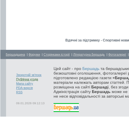
Вдячні за підтримку - Спортивні нов
Бершадщина
|
Форуми
|
Сторінками історії
|
Літературна Бершадь
|
Фотогалереї
Цей сайт - про
Бершадь
та бершадський
безкоштовні оголошення, фотогалереї р
Зворотній зв'язок
підготовлено редакцією газети
«Берша
Публічна угода
матеріали належать авторам статтей. 
Мапа сайту
розміщена на сайті
Бершаді
, без згод
PDA-версія
Адміністрація сайту
Бершадь
може не п
RSS
не несе відповідальності за авторські м
09.01.2026 09:12:13