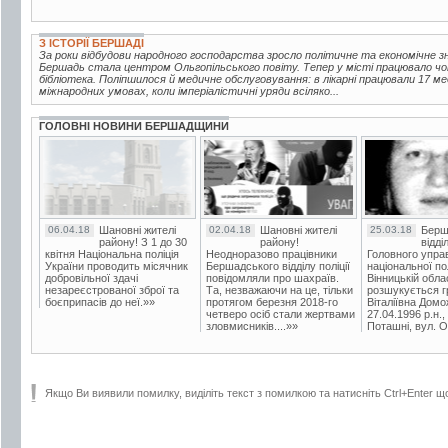
З ІСТОРІЇ БЕРШАДІ
За роки відбудови народного господарства зросло політичне та економічне зна
Бершадь стала центром Ольгопільського повіту. Тепер у місті працювало чот
бібліотека. Поліпшилося й медичне обслуговування: в лікарні працювали 17 ме
міжнародних умовах, коли імперіалістичні уряди всіляко...
ГОЛОВНІ НОВИНИ БЕРШАДЩИНИ
06.04.18
Шановні жителі
02.04.18
Шановні жителі
25.03.18
Берш
району! З 1 до 30
району!
відді
квітня Національна поліція
Неодноразово працівники
Головного упра
України проводить місячник
Бершадського відділу поліції
національної пол
добровільної здачі
повідомляли про шахраїв.
Вінницькій обла
незареєстрованої зброї та
Та, незважаючи на це, тільки
розшукується гр
боєприпасів до неї.»»
протягом березня 2018-го
Віталіївна Домо
четверо осіб стали жертвами
27.04.1996 р.н.,
зловмисників....»»
Поташні, вул. Ос
Якщо Ви виявили помилку, виділіть текст з помилкою та натисніть Ctrl+Enter щ