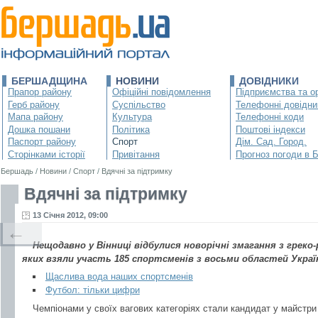
БЕРШАДЩИНА
НОВИНИ
ДОВІДНИКИ
Прапор району
Офіційні повідомлення
Підприємства та ор
Герб району
Суспільство
Телефонні довідни
Мапа району
Культура
Телефонні коди
Дошка пошани
Політика
Поштові індекси
Паспорт району
Спорт
Дім. Сад. Город.
Сторінками історії
Привітання
Прогноз погоди в 
Бершадь
/
Новини
/
Спорт
/
Вдячні за підтримку
Вдячні за підтримку
13 Січня 2012, 09:00
←
Нещодавно у Вінниці відбулися новорічні змагання з греко
яких взяли участь 185 спортсменів з восьми областей Украї
Щаслива вода наших спортсменів
Футбол: тільки цифри
Чемпіонами у своїх вагових категоріях стали кандидат у майстри