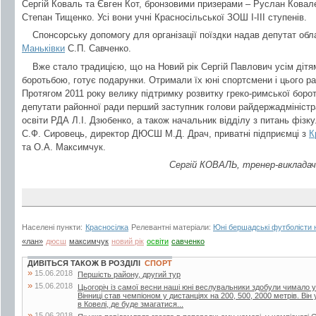
Сергій Коваль та Євген Кот, бронзовими призерами – Руслан Ковале
Степан Тищенко. Усі вони учні Красносільської ЗОШ І-ІІІ ступенів.
Спонсорську допомогу для організації поїздки надав депутат обл
Маньківки
С.П. Савченко.
Вже стало традицією, що на Новий рік Сергій Павлович усім дітя
боротьбою, готує подарунки. Отримали їх юні спортсмени і цього ра
Протягом 2011 року велику підтримку розвитку греко-римської боро
депутати районної ради перший заступник голови райдержадміністра
освіти РДА Л.І. Дзюбенко, а також начальник відділу з питань фізку
С.Ф. Сировець, директор ДЮСШ М.Д. Драч, приватні підприємці з
К
та О.А. Максимчук.
Сергій КОВАЛЬ, тренер-виклада
Населені пункти:
Красносілка
Релевантні матеріали:
Юні бершадські футболісти на
«лан»
дюсш
максимчук
новий рік
освіти
савченко
ДИВІТЬСЯ ТАКОЖ В РОЗДІЛІ
СПОРТ
»
15.06.2018
Першість району, другий тур
»
15.06.2018
Цьогоріч із самої весни наші юні веслувальники здобули чимало ус
Вінниці став чемпіоном у дистанціях на 200, 500, 2000 метрів. Він
в Ковелі, де буде змагатися...
»
15.06.2018