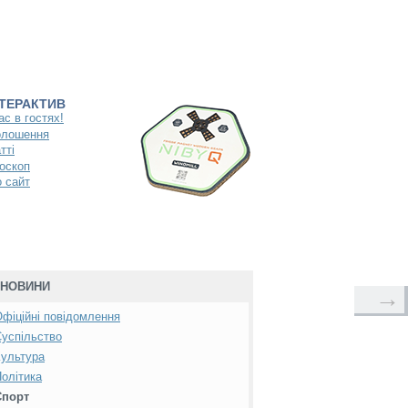
НТЕРАКТИВ
ас в гостях!
олошення
тті
оскоп
 сайт
НОВИНИ
→
фіційні повідомлення
успільство
ультура
олітика
Спорт