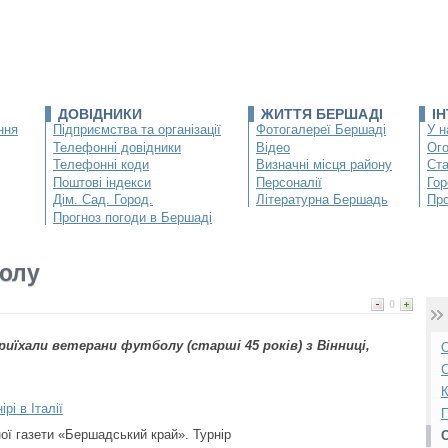
ДОВІДНИКИ
ЖИТТЯ БЕРШАДІ
І
ння
Підприємства та організації
Фотогалереї Бершаді
У н
Телефонні довідники
Відео
Ог
Телефонні коди
Визначні місця району
Ста
Поштові індекси
Персоналії
Гор
Дім. Сад. Город.
Літературна Бершадь
Про
Прогноз погоди в Бершаді
болу
0
риїхали ветерани футболу (старші 45 років) з Вінниці,
О
С
К
рі в Італії
П
ої газети «Бершадський край». Турнір