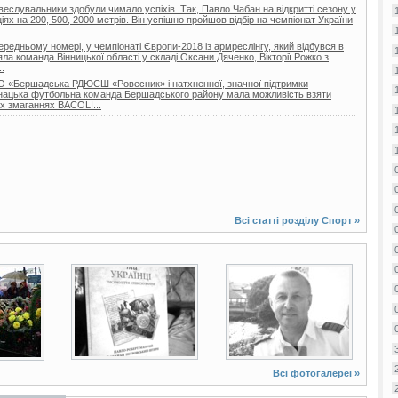
 веслувальники здобули чимало успіхів. Так, Павло Чабан на відкритті сезону у
іях на 200, 500, 2000 метрів. Він успішно пройшов відбір на чемпіонат України
ередньому номері, у чемпіонаті Європи-2018 із армреслінгу, який відбувся в
зяла команда Вінницької області у складі Оксани Дяченко, Вікторії Рожко з
.
 КО «Бершадська РДЮСШ «Ровесник» і натхненної, значної підтримки
юнацька футбольна команда Бершадського району мала можливість взяти
х змаганнях BACOLI...
Всі статті розділу
Спорт
»
2 фото
2 фото
Всі фотогалереї »