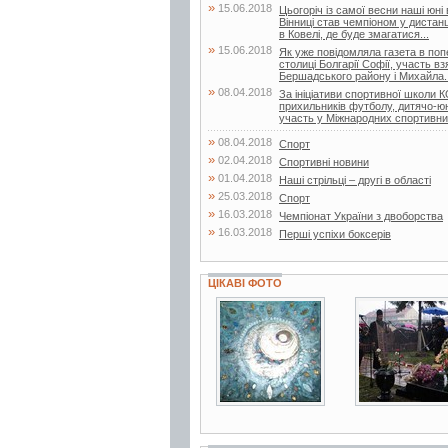
»
15.06.2018
Цьогоріч із самої весни наші юні
Вінниці став чемпіоном у дистанц
в Ковелі, де буде змагатися...
»
15.06.2018
Як уже повідомляла газета в поп
столиці Болгарії Софії, участь в
Бершадського району і Михайла..
»
08.04.2018
За ініціативи спортивної школи
прихильників футболу, дитячо-
участь у Міжнародних спортивни
»
08.04.2018
Спорт
»
02.04.2018
Спортивні новини
»
01.04.2018
Наші стрільці – другі в області
»
25.03.2018
Спорт
»
16.03.2018
Чемпіонат України з двоборства
»
16.03.2018
Перші успіхи боксерів
ЦІКАВІ ФОТО
12 фото
10 фото