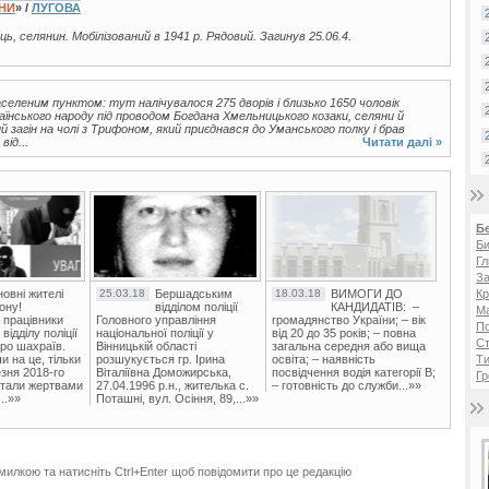
ЇНИ
» /
ЛУГОВА
ець, селянин. Мобілізований в 1941 р. Рядовий. Загинув 25.06.4.
селеним пунктом: тут налічувалося 275 дворів і близько 1650 чоловік
раїнського народу під проводом Богдана Хмельницького козаки, селяни й
 загін на чолі з Трифоном, який приєднався до Уманського полку і брав
ід...
Читати далі »
Б
Би
Гл
За
овні жителі
25.03.18
Бершадським
18.03.18
ВИМОГИ ДО
Кр
ону!
відділом поліції
КАНДИДАТІВ: –
Ма
 працівники
Головного управління
громадянство України; – вік
П
ідділу поліції
національної поліції у
від 20 до 35 років; – повна
Ст
ро шахраїв.
Вінницькій області
загальна середня або вища
и на це, тільки
розшукується гр. Ірина
освіта; – наявність
Ти
зня 2018-го
Віталіївна Доможирська,
посвідчення водія категорії В;
Гр
стали жертвами
27.04.1996 р.н., жителька с.
– готовність до служби...»»
..»»
Поташні, вул. Осіння, 89,...»»
милкою та натисніть Ctrl+Enter щоб повідомити про це редакцію