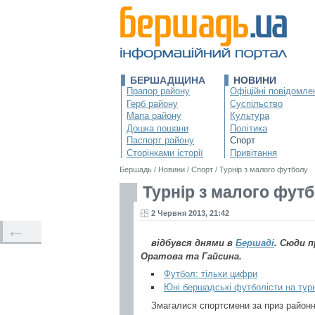
БЕРШАДЩИНА
НОВИНИ
Прапор району
Офіційні повідомле
Герб району
Суспільство
Мапа району
Культура
Дошка пошани
Політика
Паспорт району
Спорт
Сторінками історії
Привітання
Бершадь
/
Новини
/
Спорт
/
Турнір з малого футболу
Турнір з малого фут
2 Червня 2013, 21:42
←
відбувся днями в
Бершаді
. Сюди п
Оратова та Гайсина.
Футбол: тільки цифри
Юні бершадські футболісти на турні
Змагалися спортсмени за приз районн