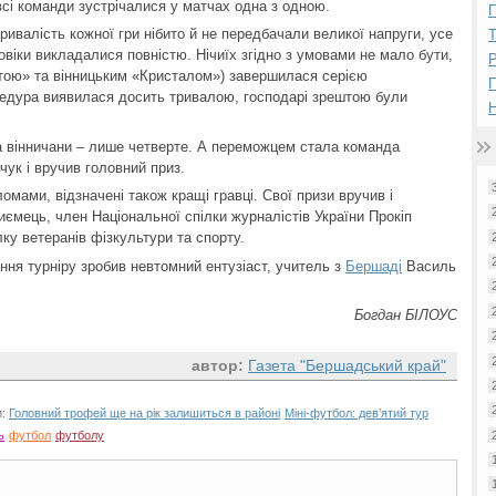
сі команди зустрічалися у матчах одна з одною.
П
тривалість кожної гри нібито й не передбачали великої напруги, усе
віки викладалися повністю. Нічиїх згідно з умовами не мало бути,
Р
ітою» та вінницьким «Кристалом») завершилася серією
оцедура виявилася досить тривалою, господарі зрештою були
Н
 а вінничани – лише четверте. А переможцем стала команда
чук і вручив головний приз.
омами, відзначені також кращі гравці. Свої призи вручив і
иємець, член Національної спілки журналістів України Прокіп
ку ветеранів фізкультури та спорту.
ня турніру зробив невтомний ентузіаст, учитель з
Бершаді
Василь
Богдан БІЛОУС
автор:
Газета "Бершадський край"
и:
Головний трофей ще на рік залишиться в районі
Міні-футбол: дев’ятий тур
ь
футбол
футболу