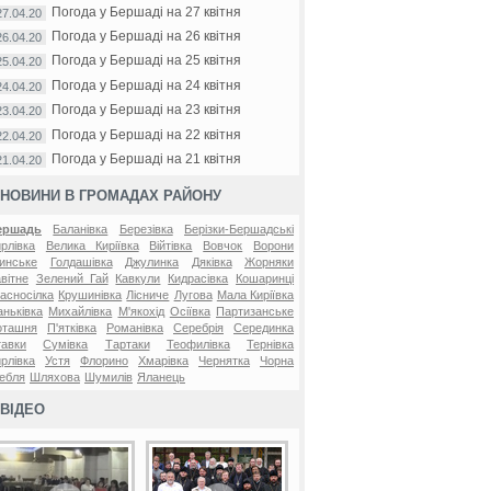
Погода у Бершаді на 27 квітня
27.04.20
Погода у Бершаді на 26 квітня
26.04.20
Погода у Бершаді на 25 квітня
25.04.20
Погода у Бершаді на 24 квітня
24.04.20
Погода у Бершаді на 23 квітня
23.04.20
Погода у Бершаді на 22 квітня
22.04.20
Погода у Бершаді на 21 квітня
21.04.20
НОВИНИ В ГРОМАДАХ РАЙОНУ
ершадь
Баланівка
Березівка
Берізки-Бершадські
рлівка
Велика Киріївка
Війтівка
Вовчок
Ворони
инське
Голдашівка
Джулинка
Дяківка
Жорняки
вітне
Зелений Гай
Кавкули
Кидрасівка
Кошаринці
асносілка
Крушинівка
Лісниче
Лугова
Мала Киріївка
ньківка
Михайлівка
М'якохід
Осіївка
Партизанське
оташня
П'ятківка
Романівка
Серебрія
Серединка
авки
Сумівка
Тартаки
Теофилівка
Тернівка
рлівка
Устя
Флорино
Хмарівка
Чернятка
Чорна
ебля
Шляхова
Шумилів
Яланець
ВІДЕО