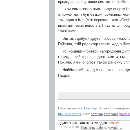
проходив за круговою системою, тобто в
І хоч сама назва цього виду спорту і 
ж кожен матч був безкомпромісним, чоло
тож одна з ігор (між бершадською «Осв
післяматчевих пенальті. І навіть ця пр
точнішими.
Відтак здобули друге призове місце,
Гайсина, якій редактор газети Федір Шев
Усі команди-призери нагороджені дипл
громадський кореспондент газети, підпр
Похила, який очолює також районну спіл
Найбільший вклад у належне проведен
Пацар.
Населені пункти:
Бершадь
Релевантні матеріал
Шашкові баталії
Теги:
ветеран
ветеранів
учител
ДИВІТЬСЯ ТАКОЖ В РОЗДІЛІ
СПОРТ
»
15.06.2018
Першість району, другий тур