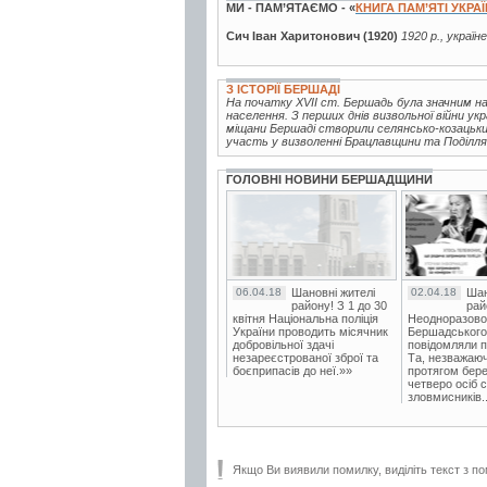
МИ - ПАМ’ЯТАЄМО - «
КНИГА ПАМ’ЯТІ УКРА
Сич Іван Харитонович (1920)
1920 р., україн
З ІСТОРІЇ БЕРШАДІ
На початку XVII ст. Бершадь була значним на
населення. З перших днів визвольної війни ук
міщани Бершаді створили селянсько-козацький
участь у визволенні Брацлавщини та Поділля в
ГОЛОВНІ НОВИНИ БЕРШАДЩИНИ
06.04.18
Шановні жителі
02.04.18
Шан
району! З 1 до 30
рай
квітня Національна поліція
Неодноразово
України проводить місячник
Бершадського в
добровільної здачі
повідомляли п
незареєстрованої зброї та
Та, незважаюч
боєприпасів до неї.»»
протягом бере
четверо осіб 
зловмисників..
Якщо Ви виявили помилку, виділіть текст з по