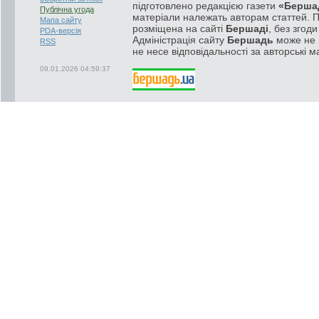
підготовлено редакцією газети
«Берша
Публічна угода
матеріали належать авторам статтей. 
Мапа сайту
розміщена на сайті
Бершаді
, без згод
PDA-версія
Адміністрація сайту
Бершадь
може не п
RSS
не несе відповідальності за авторські м
09.01.2026 04:59:37