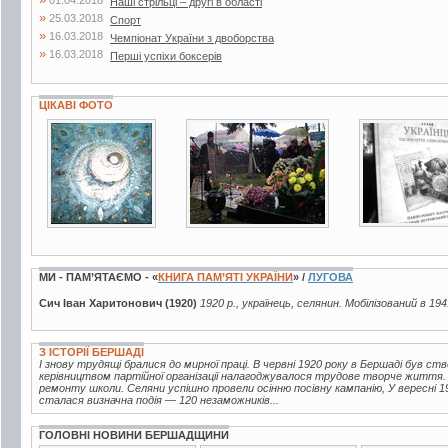
Наші стрільці – другі в області
»
25.03.2018
Спорт
»
16.03.2018
Чемпіонат України з двоборства
»
16.03.2018
Перші успіхи боксерів
ЦІКАВІ ФОТО
12 фото
10 фото
2 фото
МИ - ПАМ’ЯТАЄМО - «
КНИГА ПАМ’ЯТІ УКРАЇНИ
» /
ЛУГОВА
Сич Іван Харитонович (1920)
1920 р., українець, селянин. Мобілізований в 194
З ІСТОРІЇ БЕРШАДІ
І знову трудящі бралися до мирної праці. В червні 1920 року в Бершаді був с
керівництвом партійної організації налагоджувалося трудове творче життя. 
ремонту школи. Селяни успішно провели осінню посівну кампанію, У вересні 
сталася визначна подія — 120 незаможників...
ГОЛОВНІ НОВИНИ БЕРШАДЩИНИ