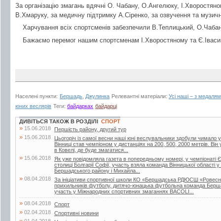
За організацію змагань вдячні О. Чабану, О.Ангелюку, І.Хворостяно
В.Хмаруку, за медичну підтримку А.Сіренко, за озвучення та музич
Харчування всіх спортсменів забезпечили В.Теплицький, О.Чабан
Бажаємо перемог нашим спортсменам І.Хворостяному та Є.Івасику
Населені пункти:
Бершадь
,
Джулинка
Релевантні матеріали:
Усі наші – з медаля
юних веслярів
Теги:
байдарках
байдарці
ДИВІТЬСЯ ТАКОЖ В РОЗДІЛІ
СПОРТ
»
15.06.2018
Першість району, другий тур
»
15.06.2018
Цьогоріч із самої весни наші юні веслувальники здобули чимало ус
Вінниці став чемпіоном у дистанціях на 200, 500, 2000 метрів. Він
в Ковелі, де буде змагатися...
»
15.06.2018
Як уже повідомляла газета в попередньому номері, у чемпіонаті Є
столиці Болгарії Софії, участь взяла команда Вінницької області у
Бершадського району і Михайла...
»
08.04.2018
За ініціативи спортивної школи КО «Бершадська РДЮСШ «Ровесник
прихильників футболу, дитячо-юнацька футбольна команда Берш
участь у Міжнародних спортивних змаганнях BACOLI...
»
08.04.2018
Спорт
»
02.04.2018
Спортивні новини
»
01.04.2018