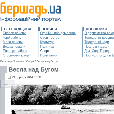
БЕРШАДЩИНА
НОВИНИ
ДОВІДНИКИ
Прапор району
Офіційні повідомлення
Підприємства та ор
Герб району
Суспільство
Телефонні довідни
Мапа району
Культура
Телефонні коди
Дошка пошани
Політика
Поштові індекси
Паспорт району
Спорт
Дім. Сад. Город.
Сторінками історії
Привітання
Прогноз погоди в 
Бершадь
/
Новини
/
Спорт
/
Весла над Бугом
Весла над Бугом
29 Червня 2014, 15:31
←