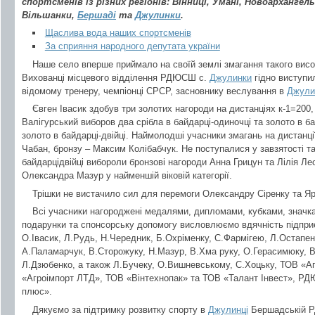
спортсменів із різних регіонів: Вінниці, Умані, Новоархангел
Вільшанки,
Бершаді
та
Джулинки
.
Щаслива вода наших спортсменів
За сприяння народного депутата україни
Наше село вперше приймало на своїй землі змагання такого висок
Вихованці місцевого відділення РДЮСШ с.
Джулинки
гідно виступи
відомому тренеру, чемпіонці СРСР, засновнику веслування в
Джули
Євген Івасик здобув три золотих нагороди на дистанціях к-1=200,
Валігурський виборов два срібла в байдарці-одиночці та золото в ба
золото в байдарці-двійці. Наймолодші учасники змагань на дистанці
Чабан, бронзу – Максим Колібабчук. Не поступалися у завзятості та 
байдарцідвійці вибороли бронзові нагороди Анна Грицун та Лілія Ле
Олександра Мазур у найменшій віковій категорії.
Трішки не вистачило сил для перемоги Олександру Сіренку та Яр
Всі учасники нагороджені медалями, дипломами, кубками, значк
подарунки та спонсорську допомогу висловлюємо вдячність підпр
О.Івасик, Л.Рудь, Н.Чередник, Б.Охріменку, С.Фармігею, Л.Остапен
А.Паламарчук, В.Сторожуку, Н.Мазур, В.Хма руку, О.Герасимюку, В
Л.Дзюбенко, а також Л.Бучеку, О.Вишневському, С.Хоцьку, ТОВ «
«Агроімпорт ЛТД», ТОВ «Вінтехнопак» та ТОВ «Талант Інвест», Р
плюс».
Дякуємо за підтримку розвитку спорту в
Джулинці
Бершадській РД