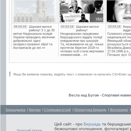
06.04.18
Шановні жителі
02.04.18
Шановні жителі
25.03.18
Берш
району! З 1 до 30
району!
відді
квітня Національна поліція
Неодноразово працівники
Головного упра
України проводить місячник
Бершадського відділу поліції
національної пол
добровільної здачі
повідомляли про шахраїв.
Вінницькій обла
незареєстрованої зброї та
Та, незважаючи на це, тільки
розшукується гр
боєприпасів до неї.»»
протягом березня 2018-го
Віталіївна Домо
четверо осіб стали жертвами
27.04.1996 р.н.,
зловмисників....»»
Поташні, вул. Ос
Якщо Ви виявили помилку, виділіть текст з помилкою та натисніть Ctrl+Enter щ
Весла над Бугом - Спортивні новин
Бершадщина
|
Форуми
|
Сторінками історії
|
Літературна Бершадь
|
Фотогалереї
Цей сайт - про
Бершадь
та бершадський
безкоштовні оголошення, фотогалереї р
Зворотній зв'язок