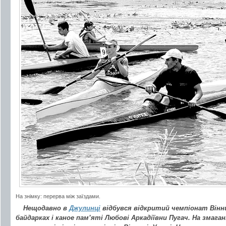
На знімку: перерва між заїздами.
Нещодавно в
Джулинці
відбувся відкритий чемпіонат Вінни
байдарках і каное пам’яті Любові Аркадіївни Пугач. На змага