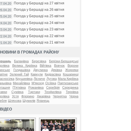
Погода у Бершаді на 27 квітня
27.04.20
Погода у Бершаді на 26 квітня
26.04.20
Погода у Бершаді на 25 квітня
25.04.20
Погода у Бершаді на 24 квітня
24.04.20
Погода у Бершаді на 23 квітня
23.04.20
Погода у Бершаді на 22 квітня
22.04.20
Погода у Бершаді на 21 квітня
21.04.20
НОВИНИ В ГРОМАДАХ РАЙОНУ
ершадь
Баланівка
Березівка
Берізки-Бершадські
рлівка
Велика Киріївка
Війтівка
Вовчок
Ворони
инське
Голдашівка
Джулинка
Дяківка
Жорняки
вітне
Зелений Гай
Кавкули
Кидрасівка
Кошаринці
асносілка
Крушинівка
Лісниче
Лугова
Мала Киріївка
ньківка
Михайлівка
М'якохід
Осіївка
Партизанське
оташня
П'ятківка
Романівка
Серебрія
Серединка
авки
Сумівка
Тартаки
Теофилівка
Тернівка
рлівка
Устя
Флорино
Хмарівка
Чернятка
Чорна
ебля
Шляхова
Шумилів
Яланець
ВІДЕО