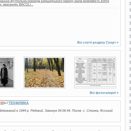
юнацька футбольна команда Бершадського району мала можливість взяти
х змаганнях BACOLI...
Всі статті розділу
Спорт
»
о
9 фото
2 фото
Всі фотогалереї »
ЇНИ
» /
ТЕОФІЛІВКА
ілізований в 1944 р. Рядовий. Загинув 04.06.44. Похов. с. Стинка, Ясський