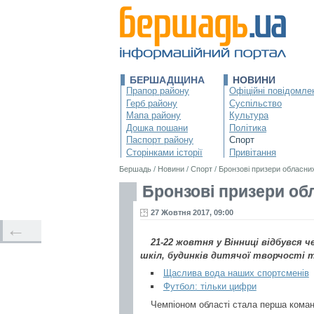
БЕРШАДЩИНА
НОВИНИ
Прапор району
Офіційні повідомле
Герб району
Суспільство
Мапа району
Культура
Дошка пошани
Політика
Паспорт району
Спорт
Сторінками історії
Привітання
Бершадь
/
Новини
/
Спорт
/
Бронзові призери обласни
Бронзові призери об
27 Жовтня 2017, 09:00
←
21-22 жовтня у Вінниці відбувся 
шкіл, будинків дитячої творчості т
Щаслива вода наших спортсменів
Футбол: тільки цифри
Чемпіоном області стала перша коман