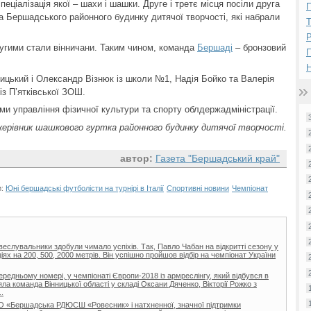
ціалізація якої – шахи і шашки. Друге і третє місця посіли друга
П
Бершадського районного будинку дитячої творчості, які набрали
Р
угими стали вінничани. Таким чином, команда
Бершаді
– бронзовий
Н
цький і Олександр Візнюк із школи №1, Надія Бойко та Валерія
із П’ятківської ЗОШ.
и управління фізичної культури та спорту облдержадміністрації.
ерівник шашкового гуртка районного будинку дитячої творчості.
автор:
Газета "Бершадський край"
и:
Юні бершадські футболісти на турнірі в Італії
Спортивні новини
Чемпіонат
 веслувальники здобули чимало успіхів. Так, Павло Чабан на відкритті сезону у
іях на 200, 500, 2000 метрів. Він успішно пройшов відбір на чемпіонат України
ередньому номері, у чемпіонаті Європи-2018 із армреслінгу, який відбувся в
зяла команда Вінницької області у складі Оксани Дяченко, Вікторії Рожко з
.
 КО «Бершадська РДЮСШ «Ровесник» і натхненної, значної підтримки