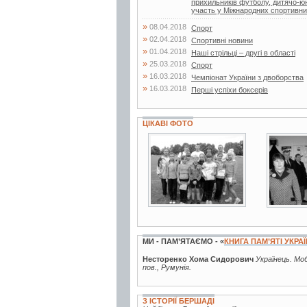
прихильників футболу, дитячо-
участь у Міжнародних спортивни
»
08.04.2018
Спорт
»
02.04.2018
Спортивні новини
»
01.04.2018
Наші стрільці – другі в області
»
25.03.2018
Спорт
»
16.03.2018
Чемпіонат України з двоборства
»
16.03.2018
Перші успіхи боксерів
ЦІКАВІ ФОТО
2 фото
3 фот
МИ - ПАМ’ЯТАЄМО - «
КНИГА ПАМ’ЯТІ УКРА
Несторенко Хома Сидорович
Українець. Моб
пов., Румунія.
З ІСТОРІЇ БЕРШАДІ