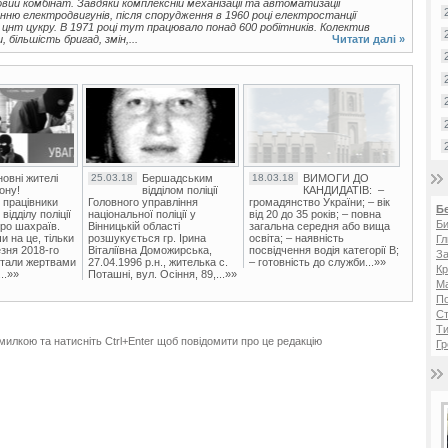
ий комбінат. Завдяки комплексній механізації та автоматизації
ню електродвигунів, після спорудження в 1960 році електростанції
 цнт цукру. В 1971 році тут працювало понад 600 робітників. Колектив
більшість бригад, змін,...
Читати далі »
овні жителі
25.03.18
Бершадським
18.03.18
ВИМОГИ ДО
ону!
відділом поліції
КАНДИДАТІВ: –
 працівники
Головного управління
громадянство України; – вік
Б
ідділу поліції
національної поліції у
від 20 до 35 років; – повна
Би
ро шахраїв.
Вінницькій області
загальна середня або вища
и на це, тільки
розшукується гр. Ірина
освіта; – наявність
Гл
зня 2018-го
Віталіївна Доможирська,
посвідчення водія категорії В;
За
стали жертвами
27.04.1996 р.н., жителька с.
– готовність до служби...»»
Кр
..»»
Поташні, вул. Осіння, 89,...»»
Ма
П
Ст
Ти
милкою та натисніть Ctrl+Enter щоб повідомити про це редакцію
Гр