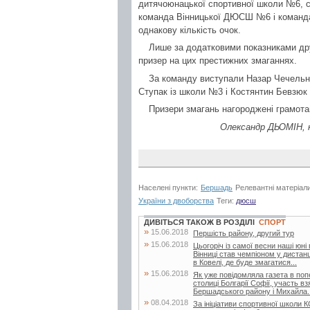
дитячоюнацької спортивної школи №6, спе
команда Вінницької ДЮСШ №6 і команда 
однакову кількість очок.
Лише за додатковими показниками др
призер на цих престижних змаганнях.
За команду виступали Назар Чечельни
Ступак із школи №3 і Костянтин Бевзюк 
Призери змагань нагороджені грамотам
Олександр ДЬОМІН, к
Населені пункти:
Бершадь
Релевантні матеріал
України з двоборства
Теги:
дюсш
ДИВІТЬСЯ ТАКОЖ В РОЗДІЛІ
СПОРТ
»
15.06.2018
Першість району, другий тур
»
15.06.2018
Цьогоріч із самої весни наші юні
Вінниці став чемпіоном у дистанц
в Ковелі, де буде змагатися...
»
15.06.2018
Як уже повідомляла газета в поп
столиці Болгарії Софії, участь в
Бершадського району і Михайла..
»
08.04.2018
За ініціативи спортивної школи