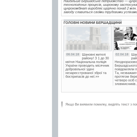
Найбільше Бершадське підприємство — цукров
технологічних процесів, широкому застосуван
цукрокомбінат виробляє щорічно понад 2 млн.
заводу славиться своїми трудовими успіхами, 
ГОЛОВНІ НОВИНИ БЕРШАДЩИНИ
06.04.18
Шановні жителі
02.04.18
Шан
району! З 1 до 30
рай
квітня Національна поліція
Неодноразово
України проводить місячник
Бершадського в
добровільної здачі
повідомляли п
незареєстрованої зброї та
Та, незважаюч
боєприпасів до неї.»»
протягом бере
четверо осіб 
зловмисників..
Якщо Ви виявили помилку, виділіть текст з по