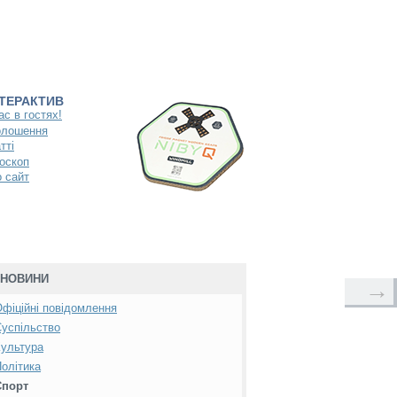
НТЕРАКТИВ
ас в гостях!
олошення
тті
оскоп
 сайт
НОВИНИ
→
фіційні повідомлення
успільство
ультура
олітика
Спорт