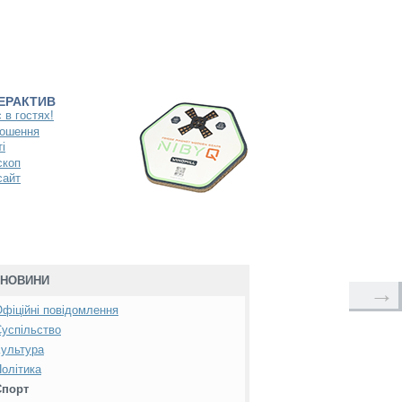
ТЕРАКТИВ
 в гостях!
ошення
і
скоп
сайт
НОВИНИ
→
фіційні повідомлення
успільство
ультура
олітика
Спорт