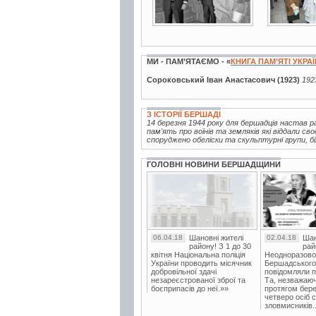
МИ - ПАМ’ЯТАЄМО - «
КНИГА ПАМ’ЯТІ УКРА
Сороковський Іван Анастасович (1923)
192
З ІСТОРІЇ БЕРШАДІ
14 березня 1944 року для бершадців настав ра
пам'ять про воїнів та земляків які віддали с
споруджено обеліски та скульптурні групи, бі
ГОЛОВНІ НОВИНИ БЕРШАДЩИНИ
06.04.18
Шановні жителі
02.04.18
Шан
району! З 1 до 30
рай
квітня Національна поліція
Неодноразово
України проводить місячник
Бершадського в
добровільної здачі
повідомляли п
незареєстрованої зброї та
Та, незважаюч
боєприпасів до неї.»»
протягом бере
четверо осіб 
зловмисників..