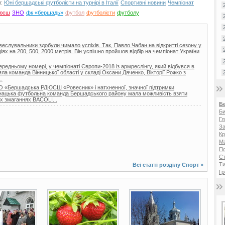
и:
Юні бершадські футболісти на турнірі в Італії
Спортивні новини
Чемпіонат
юсш
ЗНО
фк «бершадь»
футбол
футболісти
футболу
 веслувальники здобули чимало успіхів. Так, Павло Чабан на відкритті сезону у
іях на 200, 500, 2000 метрів. Він успішно пройшов відбір на чемпіонат України
ередньому номері, у чемпіонаті Європи-2018 із армреслінгу, який відбувся в
зяла команда Вінницької області у складі Оксани Дяченко, Вікторії Рожко з
.
 КО «Бершадська РДЮСШ «Ровесник» і натхненної, значної підтримки
юнацька футбольна команда Бершадського району мала можливість взяти
х змаганнях BACOLI...
Б
Би
Гл
За
Кр
Ма
П
Ст
Ти
Всі статті розділу
Спорт
»
Гр
7 фото
3 фото