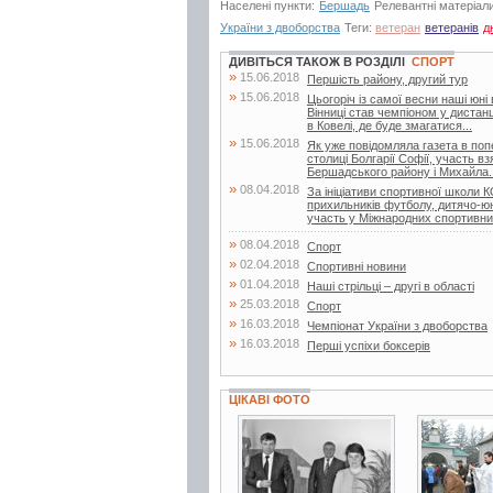
Населені пункти:
Бершадь
Релевантні матеріал
України з двоборства
Теги:
ветеран
ветеранів
д
ДИВІТЬСЯ ТАКОЖ В РОЗДІЛІ
СПОРТ
»
15.06.2018
Першість району, другий тур
»
15.06.2018
Цьогоріч із самої весни наші юні
Вінниці став чемпіоном у дистанц
в Ковелі, де буде змагатися...
»
15.06.2018
Як уже повідомляла газета в поп
столиці Болгарії Софії, участь в
Бершадського району і Михайла..
»
08.04.2018
За ініціативи спортивної школи
прихильників футболу, дитячо-
участь у Міжнародних спортивни
»
08.04.2018
Спорт
»
02.04.2018
Спортивні новини
»
01.04.2018
Наші стрільці – другі в області
»
25.03.2018
Спорт
»
16.03.2018
Чемпіонат України з двоборства
»
16.03.2018
Перші успіхи боксерів
ЦІКАВІ ФОТО
6 фото
3 фото