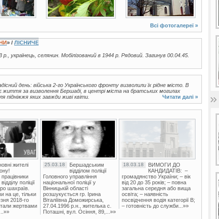
Всі фотогалереї »
ЇНИ
» /
ЛІСНИЧЕ
3 р., українець, селянин. Мобілізований в 1944 р. Рядовий. Загинув 00.04.45.
дісний день: війська 2-го Українського фронту визволили їх рідне місто. В
воє життя за визволення Бершаді, в центрі міста на братських могилах
ля підніжжя яких завжди живі квіти.
Читати далі »
овні жителі
25.03.18
Бершадським
18.03.18
ВИМОГИ ДО
ону!
відділом поліції
КАНДИДАТІВ: –
 працівники
Головного управління
громадянство України; – вік
ідділу поліції
національної поліції у
від 20 до 35 років; – повна
ро шахраїв.
Вінницькій області
загальна середня або вища
и на це, тільки
розшукується гр. Ірина
освіта; – наявність
зня 2018-го
Віталіївна Доможирська,
посвідчення водія категорії В;
стали жертвами
27.04.1996 р.н., жителька с.
– готовність до служби...»»
..»»
Поташні, вул. Осіння, 89,...»»