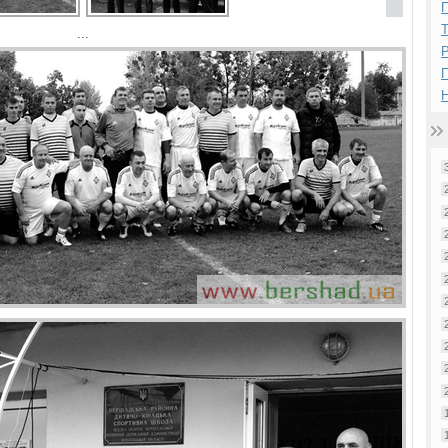
П
...
Р
Н