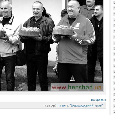
Всі фото »
автор:
Газета "Бершадський край"