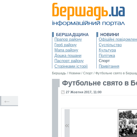
БЕРШАДЩИНА
НОВИНИ
Прапор району
Офіційні повідомле
Герб району
Суспільство
Мапа району
Культура
Дошка пошани
Політика
Паспорт району
Спорт
Сторінками історії
Привітання
Бершадь
/
Новини
/
Спорт
/
Футбольне свято в Бершад
Футбольне свято в Б
27 Жовтня 2017, 11:00
←