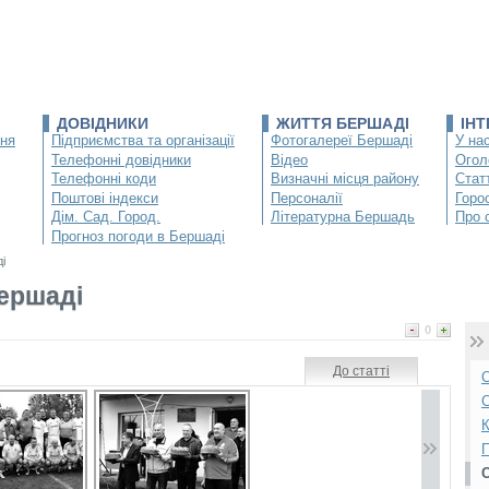
ДОВІДНИКИ
ЖИТТЯ БЕРШАДІ
ІН
ння
Підприємства та організації
Фотогалереї Бершаді
У нас
Телефонні довідники
Відео
Огол
Телефонні коди
Визначні місця району
Статт
Поштові індекси
Персоналії
Горо
Дім. Сад. Город.
Літературна Бершадь
Про 
Прогноз погоди в Бершаді
і
ершаді
0
До статті
О
С
К
П