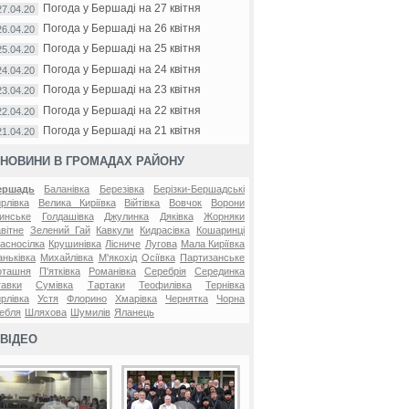
Погода у Бершаді на 27 квітня
27.04.20
Погода у Бершаді на 26 квітня
26.04.20
Погода у Бершаді на 25 квітня
25.04.20
Погода у Бершаді на 24 квітня
24.04.20
Погода у Бершаді на 23 квітня
23.04.20
Погода у Бершаді на 22 квітня
22.04.20
Погода у Бершаді на 21 квітня
21.04.20
НОВИНИ В ГРОМАДАХ РАЙОНУ
ершадь
Баланівка
Березівка
Берізки-Бершадські
рлівка
Велика Киріївка
Війтівка
Вовчок
Ворони
инське
Голдашівка
Джулинка
Дяківка
Жорняки
вітне
Зелений Гай
Кавкули
Кидрасівка
Кошаринці
асносілка
Крушинівка
Лісниче
Лугова
Мала Киріївка
ньківка
Михайлівка
М'якохід
Осіївка
Партизанське
оташня
П'ятківка
Романівка
Серебрія
Серединка
авки
Сумівка
Тартаки
Теофилівка
Тернівка
рлівка
Устя
Флорино
Хмарівка
Чернятка
Чорна
ебля
Шляхова
Шумилів
Яланець
ВІДЕО