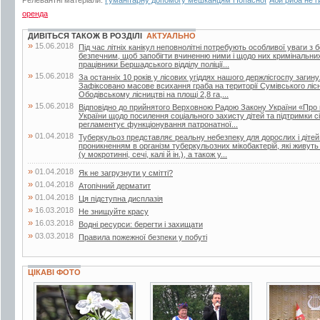
оренда
ДИВІТЬСЯ ТАКОЖ В РОЗДІЛІ
АКТУАЛЬНО
»
15.06.2018
Під час літніх канікул неповнолітні потребують особливої уваги з 
безпечним, щоб запобігти вчиненню ними і щодо них кримінальни
працівники Бершадського відділу поліції...
»
15.06.2018
За останніх 10 років у лісових угіддях нашого держлісгоспу загин
Зафіксовано масове всихання граба на території Сумівського лісни
Ободівському лісництві на площі 2,8 га,...
»
15.06.2018
Відповідно до прийнятого Верховною Радою Закону України «Про 
України щодо посилення соціального захисту дітей та підтримки сі
регламентує функціонування патронатної...
»
01.04.2018
Туберкульоз представляє реальну небезпеку для дорослих і дітей.
проникненням в організм туберкульозних мікобактерій, які живут
(у мокротинні, сечі, калі й ін.), а також у...
»
01.04.2018
Як не загрузнути у смітті?
»
01.04.2018
Атопічний дерматит
»
01.04.2018
Ця підступна дисплазія
»
16.03.2018
Не знищуйте красу
»
16.03.2018
Водні ресурси: берегти і захищати
»
03.03.2018
Правила пожежної безпеки у побуті
ЦІКАВІ ФОТО
19 фото
15 фото
3 фото