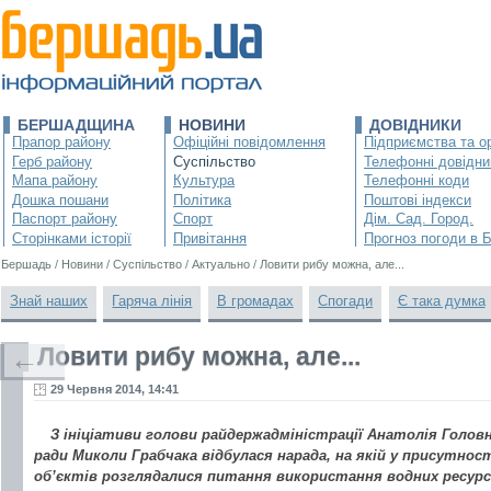
БЕРШАДЩИНА
НОВИНИ
ДОВІДНИКИ
Прапор району
Офіційні повідомлення
Підприємства та ор
Герб району
Суспільство
Телефонні довідни
Мапа району
Культура
Телефонні коди
Дошка пошани
Політика
Поштові індекси
Паспорт району
Спорт
Дім. Сад. Город.
Сторінками історії
Привітання
Прогноз погоди в 
Бершадь
/
Новини
/
Суспільство
/
Актуально
/
Ловити рибу можна, але...
Знай наших
Гаряча лінія
В громадах
Спогади
Є така думка
Ловити рибу можна, але...
←
29 Червня 2014, 14:41
З ініціативи голови райдержадміністрації Анатолія Головн
ради Миколи Грабчака відбулася нарада, на якій у присутност
об’єктів розглядалися питання використання водних ресурс