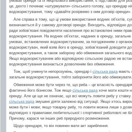
умовах оренди та їх нецільового використання, є підставою для ро
це, дехто і починає «штурмувати» сільського голову, що орендар н
водокористування, тому «давайте розірвемо з ним договір оренди».
Але справа в тому, що ці умови використання водних об’єктів, су
визначаються й у самому договорі оренди. Виходить, відповідно до 
ради зобов’язані повідомляти населення про встановлені ними пра
водокористування. На водних об’єктах, наданих в оренду, загальн
умовах, встановлених водокористувачем, за погодженням з органом,
водокористувач, який взяв його в оренду, зобов’язаний доводити д
водокористування, а також заборону або обмеження загального вод
Якщо водокористувачем або відповідною сільською радою не встано
водокористування визнається дозволеним без обмеження.
Тож, щоб уникнути непорозумінь, орендар і
сільська рада
мають п
загальне водокористування, тобто забороняти його або обмежувати
Обмеження може бути через те, що риба – це власність орендаря
фактично його бізнесом. Тож якщо
сільська рада
хоче мати кошти на
оренду. Але це ще не означає, що всі можуть ловити рибу у ставку.
сільська рада
змушені діяти залежно від ситуації. Якщо хтось вир
може бути і мови; якщо товарну рибу, то ловити можна лише з дозв
відповідно з правилами любительської і спортивної риболовлі не бі
Причому, карася чи інших риб природного розмноження.
Щодо орендаря, то він повинен мати акт зариблення.