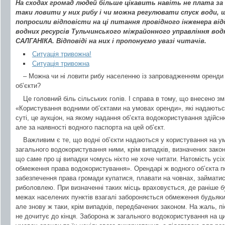
На сходах громад людей більше цікавить навіть не плата за 
таки ловити у них рибу і чи можна регулювати спуск води, щ
попросили відповісти на ці питання провідного інженера ві
водних ресурсів Тульчинського міжрайонного управління во
САЛГАНІКА. Відповіді на них і пропонуємо увазі читачів.
Ситуація тривожна!
Ситуація тривожна
– Можна чи ні ловити рибу населенню із запровадженням оренди 
об’єкти?
Це головний біль сільських голів. І справа в тому, що внесено зм
«Користування водними об’єктами на умовах оренди», які надаютьс
суті, це аукціон, на якому надання об’єкта водокористування здійс
але за наявності водного паспорта на цей об’єкт.
Важливим є те, що водні об’єкти надаються у користування на 
загального водокористування ними, крім випадків, визначених зако
що саме про ці випадки чомусь ніхто не хоче читати. Натомість ус
обмеження права водокористування». Орендарі ж водного об’єкта п
забезпечення права громади купатися, плавати на човнах, займат
риболовлею. При визначенні таких місць враховується, де раніше б
межах населених пунктів взагалі забороняється обмеження будьяки
але знову ж таки, крім випадків, передбачених законом. На жаль, п
не дочитує до кінця. Заборона ж загального водокористування на ци