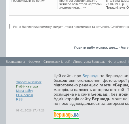
боєприпасів до неї.»»
протягом березня 2018-го
Віталіївна Домо
четверо осіб стали жертвами
27.04.1996 р.н.,
зловмисників....»»
Поташні, вул. Ос
Якщо Ви виявили помилку, виділіть текст з помилкою та натисніть Ctrl+Enter щ
Ловити рибу можна, але... - Ак
Бершадщина
|
Форуми
|
Сторінками історії
|
Літературна Бершадь
|
Фотогалереї
Цей сайт - про
Бершадь
та бершадський
безкоштовні оголошення, фотогалереї р
Зворотній зв'язок
підготовлено редакцією газети
«Берша
Публічна угода
матеріали належать авторам статтей. 
Мапа сайту
розміщена на сайті
Бершаді
, без згод
PDA-версія
Адміністрація сайту
Бершадь
може не п
RSS
не несе відповідальності за авторські м
08.01.2026 17:47:26