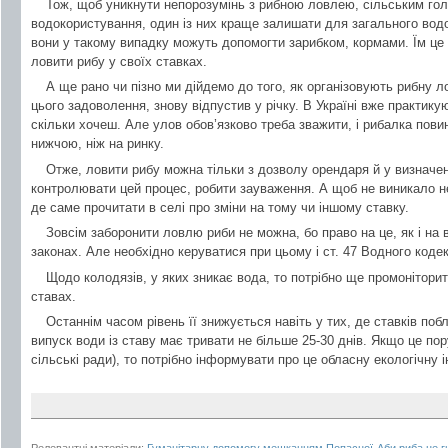
Тож, щоб уникнути непорозумінь з рибною ловлею, сільським голо
водокористування, один із них краще залишати для загального вод
вони у такому випадку можуть допомогти зарибком, кормами. Їм це 
ловити рибу у своїх ставках.
А ще рано чи пізно ми дійдемо до того, як організовують рибну ло
цього задоволення, знову відпустив у річку. В Україні вже практикую
скільки хочеш. Але улов обов’язково треба зважити, і рибалка пови
нижчою, ніж на ринку.
Отже, ловити рибу можна тільки з дозволу орендаря й у визначен
контролювати цей процес, робити зауваження. А щоб не виникало н
де саме прочитати в селі про зміни на тому чи іншому ставку.
Зовсім заборонити ловлю риби не можна, бо право на це, як і на в
законах. Але необхідно керуватися при цьому і ст. 47 Водного кодек
Щодо колодязів, у яких зникає вода, то потрібно ще промоніторит
ставах.
Останнім часом рівень її знижується навіть у тих, де ставків поб
випуск води із ставу має тривати не більше 25-30 днів. Якщо це п
сільські ради), то потрібно інформувати про це обласну екологічну і
Релевантні матеріали:
Гуманітарну допомогу мешканцям Попасної
Аби риба не г