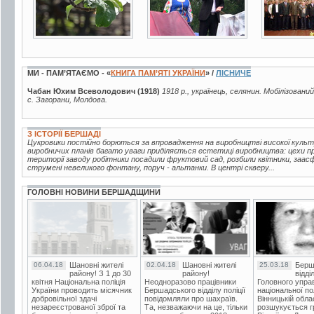
МИ - ПАМ’ЯТАЄМО - «
КНИГА ПАМ’ЯТІ УКРАЇНИ
» /
ЛІСНИЧЕ
Чабан Юхим Всеволодович (1918)
1918 р., українець, селянин. Мобілізовани
с. Загорани, Молдова.
З ІСТОРІЇ БЕРШАДІ
Цукровики постійно борються за впровадження на виробництві високої куль
виробничих планів багато уваги приділяється естетиці виробництва: цехи про
території заводу робітники посадили фруктовий сад, розбили квітники, заа
струмені невеликого фонтану, поруч - альтанки. В центрі скверу...
ГОЛОВНІ НОВИНИ БЕРШАДЩИНИ
06.04.18
Шановні жителі
02.04.18
Шановні жителі
25.03.18
Берш
району! З 1 до 30
району!
відді
квітня Національна поліція
Неодноразово працівники
Головного упра
України проводить місячник
Бершадського відділу поліції
національної пол
добровільної здачі
повідомляли про шахраїв.
Вінницькій обла
незареєстрованої зброї та
Та, незважаючи на це, тільки
розшукується гр