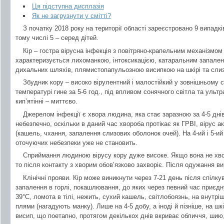
Ця підступна дисплазія
Як не загрузнути у смітті?
З початку 2018 року на території області зареєстровано 9 випадків
тому числі 5 – серед дітей.
Кір – гостра вірусна інфекція з повітряно-крапельним механізмом
характеризується лихоманкою, інтоксикацією, катаральним запален
дихальних шляхів, плямистопапульозною висипкою на шкірі та слиз
Збудник кору – високо вірулентний і малостійкий у зовнішньому с
температурі гине за 5-6 год., під впливом сонячного світла та ультр
кип’ятінні – миттєво.
Джерелом інфекції є хвора людина, яка стає заразною за 4-5 днів 
небезпечно, оскільки в даний час хвороба протікає як ГРВІ, вірус
(кашель, чхання, запалення слизових оболонок очей). На 4-ий і 5-ий
оточуючих небезпеки уже не становить.
Сприймання людиною вірусу кору дуже високе. Якщо вона не хвор
то після контакту з хворим обов’язково захворіє. Після одужання в
Клінічні прояви. Кір може виникнути через 7-21 день після спілку
запалення в горлі, покашлювання, до яких через певний час приєд
39°С, ломота в тілі, нежить, сухий кашель, світлобоязнь, на внутріш
плями (нагадують манку). Лише на 4-5 добу, а іноді й пізніше, на шк
висип, що поетапно, протягом декількох днів вкриває обличчя, шию, 