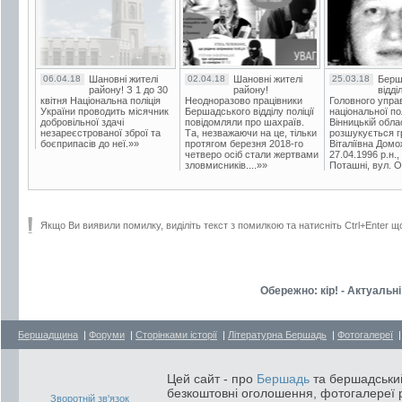
06.04.18
Шановні жителі
02.04.18
Шановні жителі
25.03.18
Берш
району! З 1 до 30
району!
відді
квітня Національна поліція
Неодноразово працівники
Головного упра
України проводить місячник
Бершадського відділу поліції
національної пол
добровільної здачі
повідомляли про шахраїв.
Вінницькій обла
незареєстрованої зброї та
Та, незважаючи на це, тільки
розшукується гр
боєприпасів до неї.»»
протягом березня 2018-го
Віталіївна Домо
четверо осіб стали жертвами
27.04.1996 р.н.,
зловмисників....»»
Поташні, вул. Ос
Якщо Ви виявили помилку, виділіть текст з помилкою та натисніть Ctrl+Enter щ
Обережно: кір! - Актуаль
Бершадщина
|
Форуми
|
Сторінками історії
|
Літературна Бершадь
|
Фотогалереї
Цей сайт - про
Бершадь
та бершадський
безкоштовні оголошення, фотогалереї р
Зворотній зв'язок