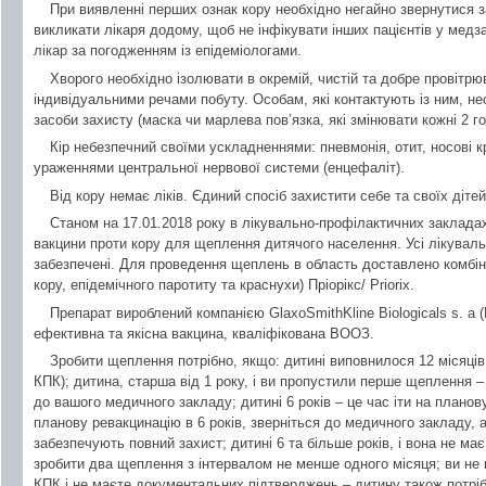
При виявленні перших ознак кору необхідно негайно звернутися
викликати лікаря додому, щоб не інфікувати інших пацієнтів у медза
лікар за погодженням із епідеміологами.
Хворого необхідно ізолювати в окремій, чистій та добре провітрюв
індивідуальними речами побуту. Особам, які контактують із ним, не
засоби захисту (маска чи марлева пов’язка, які змінювати кожні 2 го
Кір небезпечний своїми ускладненнями: пневмонія, отит, носові кр
ураженнями центральної нервової системи (енцефаліт).
Від кору немає ліків. Єдиний спосіб захистити себе та своїх діте
Станом на 17.01.2018 року в лікувально-профілактичних закладах 
вакцини проти кору для щеплення дитячого населення. Усі лікувал
забезпечені. Для проведення щеплень в область доставлено комбін
кору, епідемічного паротиту та краснухи) Пріорікс/ Priorix.
Препарат вироблений компанією GlaxoSmithKline Biologicals s. a (Б
ефективна та якісна вакцина, кваліфікована ВООЗ.
Зробити щеплення потрібно, якщо: дитині виповнилося 12 місяців
КПК); дитина, старша від 1 року, і ви пропустили перше щеплення 
до вашого медичного закладу; дитині 6 років – це час іти на плано
планову ревакцинацію в 6 років, зверніться до медичного закладу, 
забезпечують повний захист; дитині 6 та більше років, і вона не м
зробити два щеплення з інтервалом не менше одного місяця; ви не
КПК і не маєте документальних підтверджень – дитину також потрібн