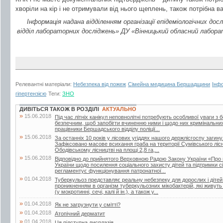
хворіли на кір і не отримували від нього щеплень, також потрібна ва
Інформація надана відділенням організації епідеміологічних д
відділ лабораторних досліджень» ДУ «Вінницький обласний лабор
Релевантні матеріали:
Небезпека від пожеж
Сімейна медицина Бершадщини
Інфо
гіпертензією
Теги:
ЗНО
ДИВІТЬСЯ ТАКОЖ В РОЗДІЛІ
АКТУАЛЬНО
»
15.06.2018
Під час літніх канікул неповнолітні потребують особливої уваги з 
безпечним, щоб запобігти вчиненню ними і щодо них кримінальни
працівники Бершадського відділу поліції...
»
15.06.2018
За останніх 10 років у лісових угіддях нашого держлісгоспу загин
Зафіксовано масове всихання граба на території Сумівського лісни
Ободівському лісництві на площі 2,8 га,...
»
15.06.2018
Відповідно до прийнятого Верховною Радою Закону України «Про 
України щодо посилення соціального захисту дітей та підтримки сі
регламентує функціонування патронатної...
»
01.04.2018
Туберкульоз представляє реальну небезпеку для дорослих і дітей.
проникненням в організм туберкульозних мікобактерій, які живут
(у мокротинні, сечі, калі й ін.), а також у...
»
01.04.2018
Як не загрузнути у смітті?
»
01.04.2018
Атопічний дерматит
»
01.04.2018
Ця підступна дисплазія