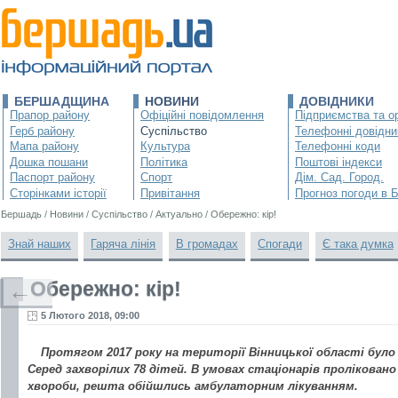
БЕРШАДЩИНА
НОВИНИ
ДОВІДНИКИ
Прапор району
Офіційні повідомлення
Підприємства та ор
Герб району
Суспільство
Телефонні довідни
Мапа району
Культура
Телефонні коди
Дошка пошани
Політика
Поштові індекси
Паспорт району
Спорт
Дім. Сад. Город.
Сторінками історії
Привітання
Прогноз погоди в 
Бершадь
/
Новини
/
Суспільство
/
Актуально
/
Обережно: кір!
Знай наших
Гаряча лінія
В громадах
Спогади
Є така думка
Обережно: кір!
←
5 Лютого 2018, 09:00
Протягом 2017 року на території Вінницької області було 
Серед захворілих 78 дітей. В умовах стаціонарів проліковано
хвороби, решта обійшлись амбулаторним лікуванням.