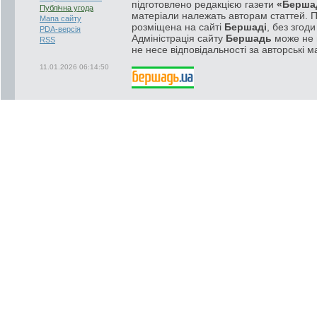
підготовлено редакцією газети
«Берша
Публічна угода
матеріали належать авторам статтей. 
Мапа сайту
розміщена на сайті
Бершаді
, без згод
PDA-версія
Адміністрація сайту
Бершадь
може не п
RSS
не несе відповідальності за авторські м
11.01.2026 06:14:50