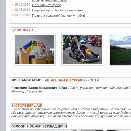
»
16.03.2018
Не знищуйте красу
»
16.03.2018
Водні ресурси: берегти і захищати
»
03.03.2018
Правила пожежної безпеки у побуті
ЦІКАВІ ФОТО
3 фото
3 фото
11 фото
МИ - ПАМ’ЯТАЄМО - «
КНИГА ПАМ’ЯТІ УКРАЇНИ
» /
УСТЯ
Решетник Павло Макарович (1906)
1906 р., українець, селянин. Мобілізований
Мезетур, Угорщина.
З ІСТОРІЇ БЕРШАДІ
З невеликої майстерні, де кілька ремісників виготовляли раніше на замовленн
підприємства з потужною енергетичною базою — такий шлях за роки Радянськ
для квартир трудящих та підприємств громадського харчування меблів на 2 м
ГОЛОВНІ НОВИНИ БЕРШАДЩИНИ