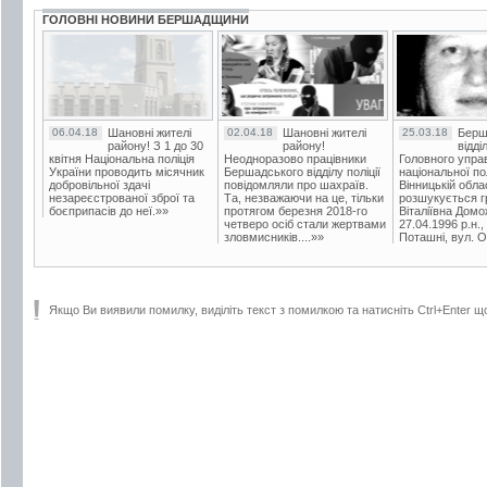
ГОЛОВНІ НОВИНИ БЕРШАДЩИНИ
06.04.18
Шановні жителі
02.04.18
Шановні жителі
25.03.18
Берш
району! З 1 до 30
району!
відді
квітня Національна поліція
Неодноразово працівники
Головного упра
України проводить місячник
Бершадського відділу поліції
національної пол
добровільної здачі
повідомляли про шахраїв.
Вінницькій обла
незареєстрованої зброї та
Та, незважаючи на це, тільки
розшукується гр
боєприпасів до неї.»»
протягом березня 2018-го
Віталіївна Домо
четверо осіб стали жертвами
27.04.1996 р.н.,
зловмисників....»»
Поташні, вул. Ос
Якщо Ви виявили помилку, виділіть текст з помилкою та натисніть Ctrl+Enter щ