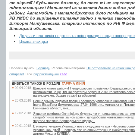
те ліцензії і будь-якого дозволу, до того ж і не зареєстр
підприємницької діяльності на заняття даним видом роб
району. Автомобіль з металобрухтом було поміщено н
РВ УМВС до вирішення питання згідно з чинним законода
Вікторія Матушевська, старший інспектор по РНГФ Бер
Вінницькій області.
До уваги платників податків та всіх громадян щодо попередж
Цікава знахідка
Населені пункти:
Бершадь
Релевантні матеріали:
Не потрапляйте на гачок шахра
сигарету!
Теги:
підприємницької
сало
ДИВІТЬСЯ ТАКОЖ В РОЗДІЛІ
ГАРЯЧА ЛІНІЯ
»
02.04.2018
Шановні жителі району! Неодноразово працівники Бершадського від
незважаючи на це, тільки протягом березня 2018-го четверо осіб
наголошуємо: будьте уважні та обережні!
»
25.03.2018
Бершадським відділом поліції Головного управління національної по
Ірина Віталіївна Доможирська, 27.04.1996 р.н., жителька с. Поташ
Вінницької області, яка...
»
12.02.2018
Якщо ви помітили біля під’їзду будинку чи у припаркованих автом
співробітників поліції за номерами: цілодобовий контактний номе
чергова частина Бершадського відділу...
»
29.01.2018
В інтернет-мережі з’явилася нова суїцидальна гра «Червона сова
українських дітей, – повідомляє на своїй сторінці у «Фейсбук» у
дитини Микола КУЛЕБА.