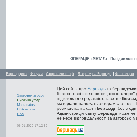
ОПЕРАЦІЯ «МЕТАЛ» - Повідомлення г
Бершадщина
|
Форуми
|
Сторінками історії
|
Літературна Бершадь
|
Фотогалереї
Цей сайт - про
Бершадь
та бершадський
безкоштовні оголошення, фотогалереї р
Зворотній зв'язок
підготовлено редакцією газети
«Берша
Публічна угода
матеріали належать авторам статтей. 
Мапа сайту
розміщена на сайті
Бершаді
, без згод
PDA-версія
Адміністрація сайту
Бершадь
може не п
RSS
не несе відповідальності за авторські м
09.01.2026 17:12:35