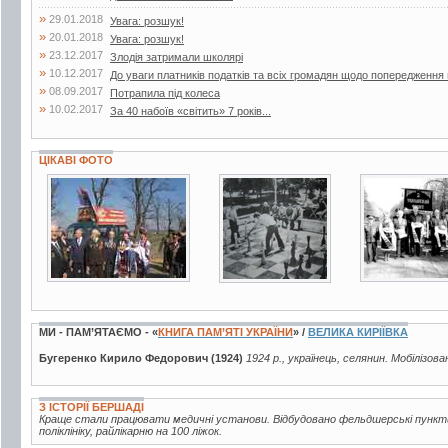
»
29.01.2018
Увага: розшук!
»
20.01.2018
Увага: розшук!
»
23.12.2017
Злодія затримали школярі
»
10.12.2017
До уваги платників податків та всіх громадян щодо попередженн
»
08.09.2017
Потрапила під колеса
»
10.02.2017
За 40 набоїв «світить» 7 років...
ЦІКАВІ ФОТО
12 фото
17 фото
3 фото
МИ - ПАМ’ЯТАЄМО - «
КНИГА ПАМ’ЯТІ УКРАЇНИ
» /
ВЕЛИКА КИРІЇВКА
Бугеренко Кирило Федорович (1924)
1924 р., українець, селянин. Мобілізова
З ІСТОРІЇ БЕРШАДІ
Краще стали працювати медичні установи. Відбудовано фельдшерські пункти
поліклініку, райлікарню на 100 ліжок.