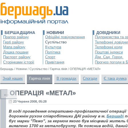
БЕРШАДЩИНА
НОВИНИ
ДОВІДНИКИ
Прапор району
Офіційні повідомлення
Підприємства та ор
Герб району
Суспільство
Телефонні довідни
Мапа району
Культура
Телефонні коди
Дошка пошани
Політика
Поштові індекси
Паспорт району
Спорт
Дім. Сад. Город.
Сторінками історії
Привітання
Прогноз погоди в 
Бершадь
/
Новини
/
Суспільство
/
Гаряча лінія
/
ОПЕРАЦІЯ «МЕТАЛ»
Знай наших
Гаряча лінія
В громадах
Спогади
Є така думка
ОПЕРАЦІЯ «МЕТАЛ»
←
23 Червня 2008, 05:28
В ході проведення оперативно-профілактичної операції 
дорожнім рухом співробітники ДАІ району в м.
Бершаді
п
бус марки "Пежо", за кермом якого був місцевий житель 
виявлено 1700 кг металобрухту. Як пояснив водій, даний