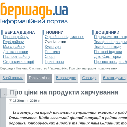
БЕРШАДЩИНА
НОВИНИ
ДОВІДНИКИ
Прапор району
Офіційні повідомлення
Підприємства та ор
Герб району
Суспільство
Телефонні довідни
Мапа району
Культура
Телефонні коди
Дошка пошани
Політика
Поштові індекси
Паспорт району
Спорт
Дім. Сад. Город.
Сторінками історії
Привітання
Прогноз погоди в 
Бершадь
/
Новини
/
Суспільство
/
Гаряча лінія
/
Про ціни на продукти харчування
Знай наших
Гаряча лінія
В громадах
Спогади
Є така думка
Про ціни на продукти харчування
←
13 Жовтня 2010 р
Із виступу на нараді начальника управління економіки райд
Ольшевського. Щодо загальної цінової ситуації в районі ста
борошна, хлібобулочних виробів та інших найважливіших то