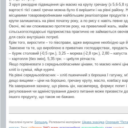
З круп рекордне підвищення цін маємо на крупу гречану (з 5,6-5,8 гр
вартості тієї самої гречки можна було б вирішити і на рівні району
місцевими товаровиробниками найбільшим реалізаторам продуктів х
крупи залишилась на рівні початку року, а по рису є навіть певне 
Овочі, які ми споживаємо протягом року, на превеликий жаль, майже 
сільськогосподарські підприємства практично не займаються овочів
для своїх внутрішніх потреб.
Крім того, виростити – то півсправи, адже вирощене необхідно ще й
Завезене та те, що вироблено в приватних господарствах, продаєтьс
– буряк столовий (-0,5 грн.), 3,25 – морква (-2,8 грн.), 2,80 – капуста 
– картопля (без змін), 5,35 грн. – цибуля ріпчаста.
Якщо порівнювати з середньообласними цінами, то маємо нижчі ціни 
хліб із суміші, яйця курячі.
На рівні середньообласних – хліб пшеничний з борошна І гатунку, м'я
дещо вищими – ціни на борошно, гречану крупу, масло, ковбасу варе
На завершення зазначу, що рівень цін, насамперед, формує попит і
регулювання чи адміністрування даного питання може призвести до 
іншого продукту, що також не бажано.
Населені пункти:
Бершадь
Релевантні матеріали:
Цікава знахідка
Операція "Пета
металу
Теги:
гайворон
ЗНО
млин
птахокомбінат
птахокомбінату
сало
торгівлі