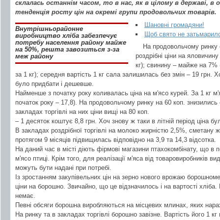
склалась останнім часом, то в нас, як в цілому в державі, в
тенденція росту цін на окремі групи продовольчих товарів.
Шановні громадяни!
Внутрішньорайонне
Щоб свято не затьмарил
виробництво хліба забезпечує
потребу населення району майже
На продовольчому ринку 
на 50%, решта завозиться з-за
роздрібні ціни на яловичину 
меж району
кг); свинину – майже на 7% (
за 1 кг); середня вартість 1 кг сала залишилась без змін – 19 грн. Х
було придбати і дешевше.
Найменше з початку року коливалась ціна на м'ясо курей. За 1 кг м'я
початок року – 17,8). На продовольчому ринку на 60 коп. знизились с
закладах торгівлі на них ціни вищі на 80 коп.
– 1 десяток коштує 8,8 грн. Хоч знову ж таки в літній період ціна б
В закладах роздрібної торгівлі на молоко жирністю 2,5%, сметану 
протягом 9 місяців підвищилась відповідно на 3,9 та 14,3 відсотка.
На даний час в місті діють фірмові магазини птахокомбінату, що в п
м'ясо птиці. Крім того, для реалізації м'яса від товаровиробників ви
можуть бути надані при потребі.
Із зростанням закупівельних цін на зерно нового врожаю борошном
ціни на борошно. Звичайно, що це відзначилось і на вартості хліба
немає.
Певні обсяги борошна виробляються на місцевих млинах, яких нара
На ринку та в закладах торгівлі борошно завізне. Вартість його 1 к