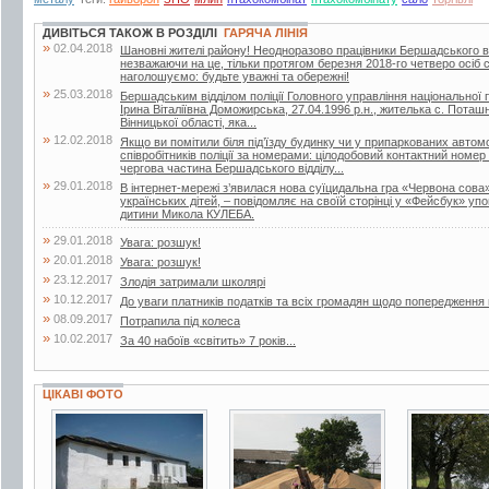
ДИВІТЬСЯ ТАКОЖ В РОЗДІЛІ
ГАРЯЧА ЛІНІЯ
»
02.04.2018
Шановні жителі району! Неодноразово працівники Бершадського від
незважаючи на це, тільки протягом березня 2018-го четверо осіб
наголошуємо: будьте уважні та обережні!
»
25.03.2018
Бершадським відділом поліції Головного управління національної по
Ірина Віталіївна Доможирська, 27.04.1996 р.н., жителька с. Поташ
Вінницької області, яка...
»
12.02.2018
Якщо ви помітили біля під’їзду будинку чи у припаркованих автом
співробітників поліції за номерами: цілодобовий контактний номе
чергова частина Бершадського відділу...
»
29.01.2018
В інтернет-мережі з’явилася нова суїцидальна гра «Червона сова
українських дітей, – повідомляє на своїй сторінці у «Фейсбук» у
дитини Микола КУЛЕБА.
»
29.01.2018
Увага: розшук!
»
20.01.2018
Увага: розшук!
»
23.12.2017
Злодія затримали школярі
»
10.12.2017
До уваги платників податків та всіх громадян щодо попередженн
»
08.09.2017
Потрапила під колеса
»
10.02.2017
За 40 набоїв «світить» 7 років...
ЦІКАВІ ФОТО
6 фото
11 фото
25 фото