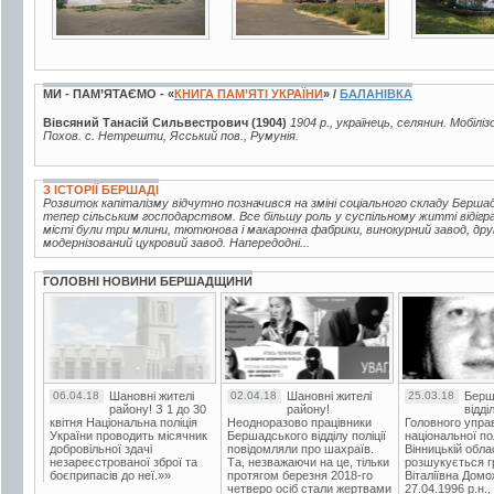
МИ - ПАМ’ЯТАЄМО - «
КНИГА ПАМ’ЯТІ УКРАЇНИ
» /
БАЛАНІВКА
Вівсяний Танасій Сильвестрович (1904)
1904 р., українець, селянин. Мобілі
Похов. с. Нетрешти, Ясський пов., Румунія.
З ІСТОРІЇ БЕРШАДІ
Розвиток капіталізму відчутно позначився на зміні соціального складу Берш
тепер сільським господарством. Все більшу роль у суспільному житті відігр
місті були три млини, тютюнова і макаронна фабрики, винокурний завод, друк
модернізований цукровий завод. Напередодні...
ГОЛОВНІ НОВИНИ БЕРШАДЩИНИ
06.04.18
Шановні жителі
02.04.18
Шановні жителі
25.03.18
Берш
району! З 1 до 30
району!
відді
квітня Національна поліція
Неодноразово працівники
Головного упра
України проводить місячник
Бершадського відділу поліції
національної пол
добровільної здачі
повідомляли про шахраїв.
Вінницькій обла
незареєстрованої зброї та
Та, незважаючи на це, тільки
розшукується гр
боєприпасів до неї.»»
протягом березня 2018-го
Віталіївна Домо
четверо осіб стали жертвами
27.04.1996 р.н.,