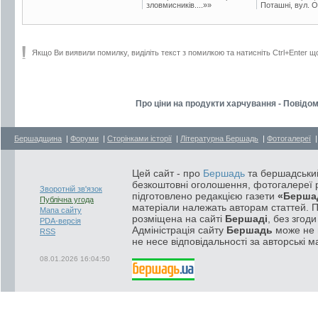
зловмисників....»»
Поташні, вул. Ос
Якщо Ви виявили помилку, виділіть текст з помилкою та натисніть Ctrl+Enter щ
Про ціни на продукти харчування - Повідо
Бершадщина
|
Форуми
|
Сторінками історії
|
Літературна Бершадь
|
Фотогалереї
Цей сайт - про
Бершадь
та бершадський
безкоштовні оголошення, фотогалереї р
Зворотній зв'язок
підготовлено редакцією газети
«Берша
Публічна угода
матеріали належать авторам статтей. 
Мапа сайту
розміщена на сайті
Бершаді
, без згод
PDA-версія
Адміністрація сайту
Бершадь
може не п
RSS
не несе відповідальності за авторські м
08.01.2026 16:04:50