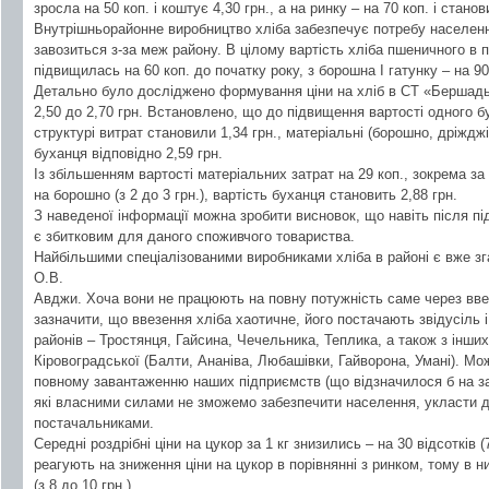
зросла на 50 коп. і коштує 4,30 грн., а на ринку – на 70 коп. і станов
Внутрішньорайонне виробництво хліба забезпечує потребу населен
завозиться з-за меж району. В цілому вартість хліба пшеничного в п
підвищилась на 60 коп. до початку року, з борошна І гатунку – на 90 к
Детально було досліджено формування ціни на хліб в СТ «Бершадьхл
2,50 до 2,70 грн. Встановлено, що до підвищення вартості одного б
структурі витрат становили 1,34 грн., матеріальні (борошно, дріжджі,
буханця відповідно 2,59 грн.
Із збільшенням вартості матеріальних затрат на 29 коп., зокрема за
на борошно (з 2 до 3 грн.), вартість буханця становить 2,88 грн.
З наведеної інформації можна зробити висновок, що навіть після пі
є збитковим для даного споживчого товариства.
Найбільшими спеціалізованими виробниками хліба в районі є вже 
О.В.
Авджи. Хоча вони не працюють на повну потужність саме через ввез
зазначити, що ввезення хліба хаотичне, його постачають звідусіль 
районів – Тростянця, Гайсина, Чечельника, Теплика, а також з інши
Кіровоградської (Балти, Ананіва, Любашівки, Гайворона, Умані). Мо
повному завантаженню наших підприємств (що відзначилося б на зайн
які власними силами не зможемо забезпечити населення, укласти 
постачальниками.
Середні роздрібні ціни на цукор за 1 кг знизились – на 30 відсотків 
реагують на зниження ціни на цукор в порівнянні з ринком, тому в н
(з 8 до 10 грн.).