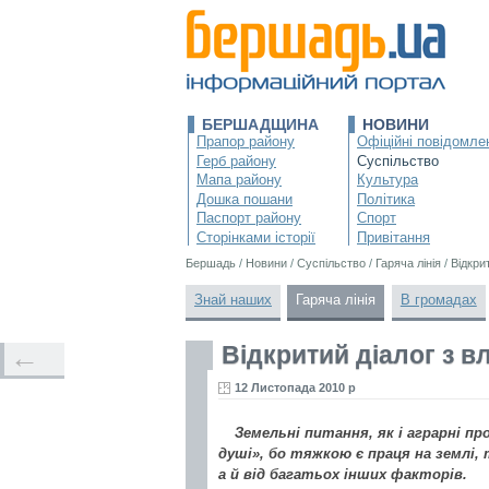
БЕРШАДЩИНА
НОВИНИ
Прапор району
Офіційні повідомле
Герб району
Суспільство
Мапа району
Культура
Дошка пошани
Політика
Паспорт району
Спорт
Сторінками історії
Привітання
Бершадь
/
Новини
/
Суспільство
/
Гаряча лінія
/
Відкри
Знай наших
Гаряча лінія
В громадах
Відкритий діалог з 
←
12 Листопада 2010 р
Земельні питання, як і аграрні пр
душі», бо тяжкою є праця на землі,
а й від багатьох інших факторів.