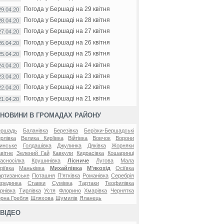
Погода у Бершаді на 29 квітня
29.04.20
Погода у Бершаді на 28 квітня
28.04.20
Погода у Бершаді на 27 квітня
27.04.20
Погода у Бершаді на 26 квітня
26.04.20
Погода у Бершаді на 25 квітня
25.04.20
Погода у Бершаді на 24 квітня
24.04.20
Погода у Бершаді на 23 квітня
23.04.20
Погода у Бершаді на 22 квітня
22.04.20
Погода у Бершаді на 21 квітня
21.04.20
НОВИНИ В ГРОМАДАХ РАЙОНУ
ершадь
Баланівка
Березівка
Берізки-Бершадські
рлівка
Велика Киріївка
Війтівка
Вовчок
Ворони
инське
Голдашівка
Джулинка
Дяківка
Жорняки
вітне
Зелений Гай
Кавкули
Кидрасівка
Кошаринці
асносілка
Крушинівка
Лісниче
Лугова
Мала
ріївка
Маньківка
Михайлівка
М'якохід
Осіївка
ртизанське
Поташня
П'ятківка
Романівка
Серебрія
ерединка
Ставки
Сумівка
Тартаки
Теофилівка
рнівка
Тирлівка
Устя
Флорино
Хмарівка
Чернятка
рна Гребля
Шляхова
Шумилів
Яланець
ВІДЕО