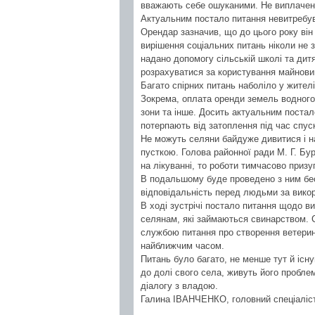
вважають себе ошуканими. Не виплачено
Актуальним постало питання невитребув
Орендар зазначив, що до цього року він
вирішення соціальних питань ніколи не 
надано допомогу сільській школі та ди
розрахуватися за користування майнови
Багато спірних питань наболіло у жителів
Зокрема, оплата оренди земель водного
зони та інше. Досить актуальним постал
потерпають від затоплення під час спуск
Не можуть селяни байдуже дивитися і н
пусткою. Голова районної ради М. Г. Бу
на лікуванні, то роботи тимчасово призу
В подальшому буде проведено з ним бе
відповідальність перед людьми за викор
В ході зустрічі постало питання щодо 
селянам, які займаються свинарством. С
службою питання про створення ветери
найближчим часом.
Питань було багато, не менше тут й існ
до долі свого села, живуть його проблем
діалогу з владою.
Галина ІВАНЧЕНКО, головний спеціаліст 