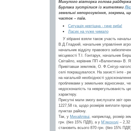
Минулого вівторка голова райдержад
Бурлака зустрілися із жителями
Лі
земельні непорозуміння, зокрема, щ
часток – паїв.
Ситуація невтішна - гине риба!
Ласих на чуже чимало
У зібранні взяли також участь начал
В.Д.Гладкий, начальник управління агро
начальник відділу правового забезпечен
місцевості Т.І. Гонтарук, начальник Бе
Світайло, керівник ПП «Валентина» В. Я.
Привітавши земляків, О. Ф.Снігур нагол
селі покращувалося. На захисті інте - р
на нагальній необхідності удосконаленн
проблемами у земельних відносинах, чер
недосконалість та неврегульованість цих
характеру.
Присутні мали змогу вислухати звіт ор
1227,58 га, щодо розмірів виплати проц
пунктах району.
Так, у
Михайлівці
, наприклад, розмір зе
грн. (без 15% ПДВ), а у
М’якоході
– 2,32
становить всього 870 грн. (без 15% ПДВ