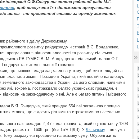
міністрації О.Ф.Снігур та голова районної ради М.Г.
П
сничого
, щоб вислухати їх і допомогти врегулювати
одо випла - ти процентної ставки за оренду земельних
П
Р
ьник районного відділу Держкомзему
Н
промислового розвитку райдержадміністрації В.С. Бондаренко,
ня, врегулювання відносин власності та розвитку сільської
ршадського РВ ГУМВС В. М. Андрущенко, сільський голова О.Г.
 Гондарук та жителі сільської громади.
осив, що нинішня влада зацікавлена у тому, щоб життя людей на
есів власників землі і Президент України, який постійно наголошує
я земельного законодавства в Україні. За його словами, наявними
ез які, зокрема, постраждало багато українських громадян, є
 відносин на законодавчому рівні. Але є багато питань і місцевого
ендаря В.Я. Гондарука, який орендує 554 паї загальною площею
ентних ставок, що є досить різними та строкатими по населених
мельного паю складає 2, 47 кадастрових га, який оцінюється у 1308
 кадастрових га – 1608 грн. (без 15% ПДВ). У
Лісничому
– ця сума
). Тому розрахунки проведено на вказану суму. Обурені жителі