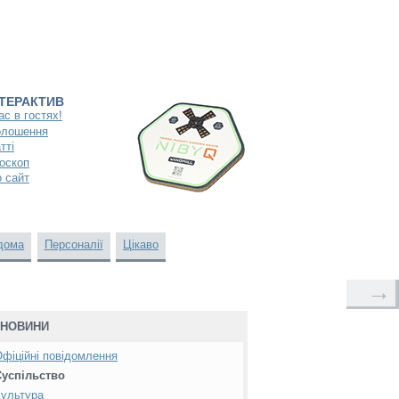
НТЕРАКТИВ
ас в гостях!
олошення
тті
оскоп
 сайт
дома
Персоналії
Цікаво
→
НОВИНИ
фіційні повідомлення
Суспільство
ультура