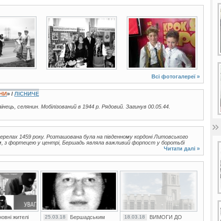
2 фото
10 фото
Всі фотогалереї »
ЇНИ
» /
ЛІСНИЧЕ
раїнець, селянин. Мобілізований в 1944 р. Рядовий. Загинув 00.05.44.
релах 1459 року. Розташована була на південному кордоні Литовського
 з фортецею у центрі, Бершадь являла важливий форпост у боротьбі
Читати далі »
овні жителі
25.03.18
Бершадським
18.03.18
ВИМОГИ ДО