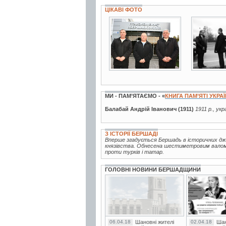
ЦІКАВІ ФОТО
3 фото
2 фото
МИ - ПАМ’ЯТАЄМО - «
КНИГА ПАМ’ЯТІ УКРА
Балабай Андрій Іванович (1911)
1911 р., ук
З ІСТОРІЇ БЕРШАДІ
Вперше згадується Бершадь в історичних дже
князівства. Обнесена шестиметровим валом,
проти турків і татар.
ГОЛОВНІ НОВИНИ БЕРШАДЩИНИ
06.04.18
Шановні жителі
02.04.18
Шан