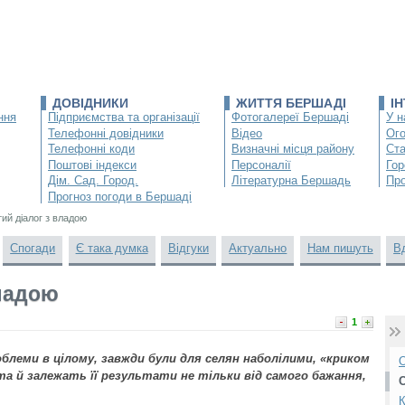
ДОВІДНИКИ
ЖИТТЯ БЕРШАДІ
І
ння
Підприємства та організації
Фотогалереї Бершаді
У н
Телефонні довідники
Відео
Ог
Телефонні коди
Визначні місця району
Ста
Поштові індекси
Персоналії
Гор
Дім. Сад. Город.
Літературна Бершадь
Про
Прогноз погоди в Бершаді
тий діалог з владою
Спогади
Є така думка
Відгуки
Актуально
Нам пишуть
В
владою
1
облеми в цілому, завжди були для селян наболілими, «криком
О
 та й залежать її результати не тільки від самого бажання,
К