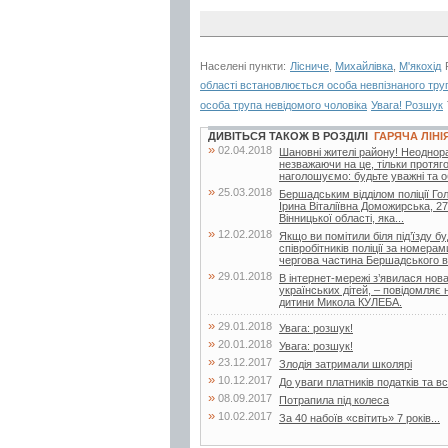
Населені пункти:
Лісниче
,
Михайлівка
,
М'якохід
області встановлюється особа невпізнаного тру
особа трупа невідомого чоловіка
Увага! Розшук
ДИВІТЬСЯ ТАКОЖ В РОЗДІЛІ
ГАРЯЧА ЛІНІ
»
02.04.2018
Шановні жителі району! Неоднора
незважаючи на це, тільки протяг
наголошуємо: будьте уважні та о
»
25.03.2018
Бершадським відділом поліції Гол
Ірина Віталіївна Доможирська, 27
Вінницької області, яка...
»
12.02.2018
Якщо ви помітили біля під’їзду 
співробітників поліції за номер
чергова частина Бершадського від
»
29.01.2018
В інтернет-мережі з’явилася нов
українських дітей, – повідомляє
дитини Микола КУЛЕБА.
»
29.01.2018
Увага: розшук!
»
20.01.2018
Увага: розшук!
»
23.12.2017
Злодія затримали школярі
»
10.12.2017
До уваги платників податків та
»
08.09.2017
Потрапила під колеса
»
10.02.2017
За 40 набоїв «світить» 7 років...