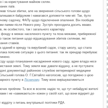
 і за користування майном селян.
аних паїв.
 мав тільки збитки, але на звернення сільського голови щодо
залишався байдужим і намагався допомогти чим міг. Так, було
тячому садочку, ФАПу щодо підключення опалення. Він пообіцяв
ми паями після Нового року. Зустріч проходила досить жваво.
, як особистого, так і загального характеру.
 фонду в межах населеного пункту та поза межами, прибережної
о також питання щодо відшкодування збитків селянам, які
ання ставків.
а зданий в оренду та вирубаний садок, стару школу, що стала
рлака пояснив ситуацію з цього питання: так як орендар перебуває
пинено.
сіду щодо планування насадження нового саду, адже влада несе
истання землі. Тому земля має давати віддачу, а не пустувати.
видачі документації районною службою ветеринарної медицини
ільський голова О. Г.Світайло наголосив, що погоджено з цією
нарного пункту в
Лісничому
. Тому воно вирішуватиметься
уючих проблем. Та все ж вселяє надію те, що тут небайдужі жителі
ами і не «замикаються» кожен у своїй хаті, що вони відкриті до
відділу з питань внутрішньої політики РДА.