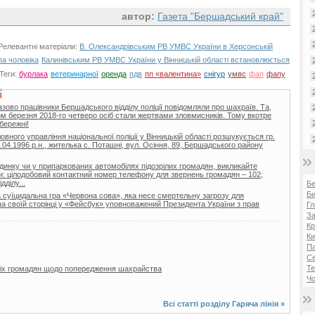
автор:
Газета "Бершадський край"
Релевантні матеріали:
В. Олександрівським РВ УМВС України в Херсонській
па чоловіка
Калинівським РВ УМВС України у Вінницькій області встановлюється
Теги:
бурлака
ветеринарної
оренда
пдв
пп «валентина»
снігур
умвс
фап
фапу
Я
зово працівники Бершадського відділу поліції повідомляли про шахраїв. Та,
ом березня 2018-го четверо осіб стали жертвами зловмисників. Тому вкотре
бережні!
овного управління національної поліції у Вінницькій області розшукується гр.
.04.1996 р.н., жителька с. Поташні, вул. Осіння, 89, Бершадського району
будинку чи у припаркованих автомобілях підозрілих громадян, викликайте
ами: цілодобовий контактний номер телефону для звернень громадян – 102;
ділу...
Б
Би
а суїцидальна гра «Червона сова», яка несе смертельну загрозу для
 на своїй сторінці у «Фейсбук» уповноважений Президента України з прав
Гл
За
Кр
Ки
Па
С
Те
 всіх громадян щодо попередження шахрайства
Чо
Всі статті розділу
Гаряча лінія
»