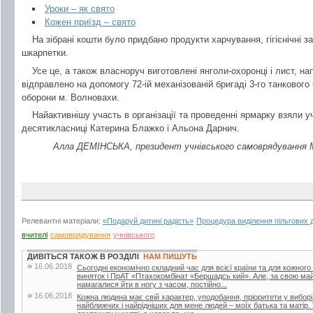
Уроки – як свято
Кожен приїзд – свято
На зібрані кошти було придбано продукти харчування, гігієнічні за
шкарпетки.
Усе це, а також власноруч виготовлені янголи-охоронці і лист, н
відправлено на допомогу 72-ій механізованій бригаді 3-го танкового 
оборони м. Волновахи.
Найактивнішу участь в організації та проведенні ярмарку взяли 
десятикласниці Катерина Блажко і Альона Дарнич.
Алла ДЕМІНСЬКА, президент учнівського самоврядування Мих
Релевантні матеріали:
«Подаруй дитині радість»
Процедура виділення пільгових 
вчителі
самоврядування
учнівського
ДИВІТЬСЯ ТАКОЖ В РОЗДІЛІ
НАМ ПИШУТЬ
»
16.06.2018
Сьогодні економічно складний час для всієї країни та для кожного
виняток і ПрАТ «Птахокомбінат «Бершадсь кий». Але, за свою май
намагалися йти в ногу з часом, постійно...
»
16.06.2018
Кожна людина має свій характер, уподобання, пріоритети у вибор
найближчих і найрідніших для мене людей – моїх батька та матір.