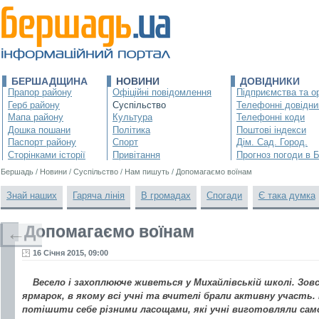
БЕРШАДЩИНА
НОВИНИ
ДОВІДНИКИ
Прапор району
Офіційні повідомлення
Підприємства та ор
Герб району
Суспільство
Телефонні довідни
Мапа району
Культура
Телефонні коди
Дошка пошани
Політика
Поштові індекси
Паспорт району
Спорт
Дім. Сад. Город.
Сторінками історії
Привітання
Прогноз погоди в 
Бершадь
/
Новини
/
Суспільство
/
Нам пишуть
/
Допомагаємо воїнам
Знай наших
Гаряча лінія
В громадах
Спогади
Є така думка
Допомагаємо воїнам
←
16 Січня 2015, 09:00
Весело і захоплююче живеться у Михайлівській школі. Зов
ярмарок, в якому всі учні та вчителі брали активну участь.
потішити себе різними ласощами, які учні виготовляли сам