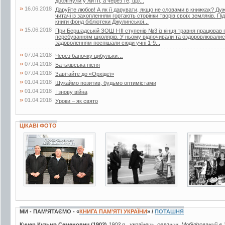
досягнули у житті, а через те, що...
»
16.06.2018
Даруйте любов! А як її дарувати, якщо не словами в книжках? Дуже
читачі із захопленням гортають сторінки творів своїх земляків. Пі
книги фонд бібліотеки Джулинської...
»
15.06.2018
При Бершадській ЗОШ І-ІІІ ступенів №3 із кінця травня працював п
перебуванням школярів. У ньому відпочивали та оздоровлювалися 
задоволенням поспішали сюди учні 1-9...
»
07.04.2018
Через баночку цибульки…
»
07.04.2018
Батьківська пісня
»
07.04.2018
Завітайте до «Орхідеї»
»
01.04.2018
Шукаймо позитив, будьмо оптимістами
»
01.04.2018
І знову війна
»
01.04.2018
Уроки – як свято
ЦІКАВІ ФОТО
3 фото
2 фото
2 фото
МИ - ПАМ’ЯТАЄМО - «
КНИГА ПАМ’ЯТІ УКРАЇНИ
» /
ПОТАШНЯ
Кучер Кузьма Семенович (1903)
1903 р., українець, селянин. Мобілізований в 