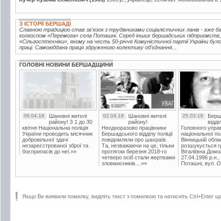
З ІСТОРІЇ БЕРШАДІ
Славною традицією став зв'язок з трудівниками соціалістичних ланів - вже 
колгоспом «Перемога» села Поташні. Серед інших бершадських підприємств,
«Сільгосптехніки», якому на честь 50-річчя Комуністичної партії України бу
праці. Самовіддана праця здруженого колективу об'єднання...
ГОЛОВНІ НОВИНИ БЕРШАДЩИНИ
06.04.18
Шановні жителі
02.04.18
Шановні жителі
25.03.18
Берш
району! З 1 до 30
району!
відді
квітня Національна поліція
Неодноразово працівники
Головного упра
України проводить місячник
Бершадського відділу поліції
національної пол
добровільної здачі
повідомляли про шахраїв.
Вінницькій обла
незареєстрованої зброї та
Та, незважаючи на це, тільки
розшукується гр
боєприпасів до неї.»»
протягом березня 2018-го
Віталіївна Домо
четверо осіб стали жертвами
27.04.1996 р.н.,
зловмисників....»»
Поташні, вул. Ос
Якщо Ви виявили помилку, виділіть текст з помилкою та натисніть Ctrl+Enter щ