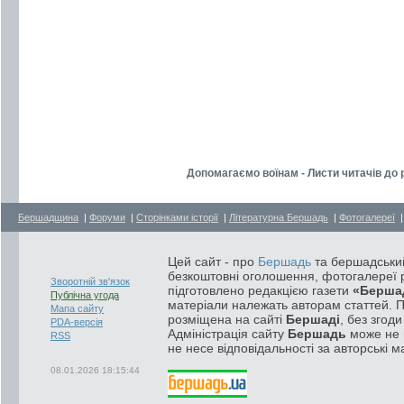
Допомагаємо воїнам - Листи читачів до р
Бершадщина
|
Форуми
|
Сторінками історії
|
Літературна Бершадь
|
Фотогалереї
Цей сайт - про
Бершадь
та бершадський
безкоштовні оголошення, фотогалереї р
Зворотній зв'язок
підготовлено редакцією газети
«Берша
Публічна угода
матеріали належать авторам статтей. 
Мапа сайту
розміщена на сайті
Бершаді
, без згод
PDA-версія
Адміністрація сайту
Бершадь
може не п
RSS
не несе відповідальності за авторські м
08.01.2026 18:15:44