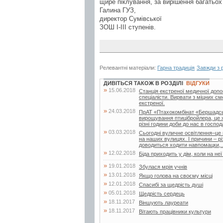
щире піклування, за вирішення багатьох 
Галина ГУЗ,
директор Сумівської
ЗОШ І-ІІІ ступенів.
Релевантні матеріали:
Гарна традиція
Завжди з 
ДИВІТЬСЯ ТАКОЖ В РОЗДІЛІ
ВІДГУКИ
»
15.06.2018
Станція екстреної медичної допо
спеціалісти. Вирвати з міцних с
екстреної.
»
24.03.2018
ПрАТ «Птахокомбінат «Бершадськ
вирощування птицібройлера, це ж
різні години доби до нас в господ
»
03.03.2018
Сьогодні вуличне освітлення–це не
на наших вулицях. І причини – р
доводиться ходити навпомацки,..
»
12.02.2018
Біда приходить у дім, коли на неї
»
19.01.2018
Збулася мрія учнів
»
13.01.2018
Якщо голова на своєму місці
»
12.01.2018
Спасибі за щедрість душі
»
05.01.2018
Щедрість сердець
»
18.11.2017
Віншують лауреати
»
18.11.2017
Вітають працівники культури