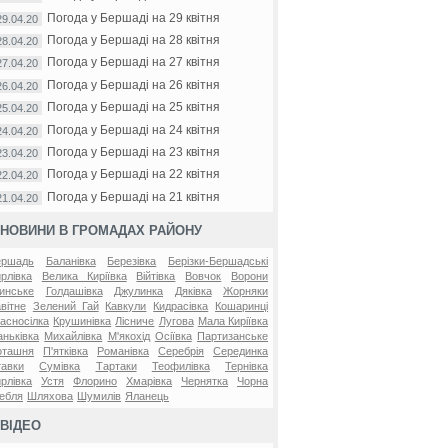
Погода у Бершаді на 29 квітня
29.04.20
Погода у Бершаді на 28 квітня
28.04.20
Погода у Бершаді на 27 квітня
27.04.20
Погода у Бершаді на 26 квітня
26.04.20
Погода у Бершаді на 25 квітня
25.04.20
Погода у Бершаді на 24 квітня
24.04.20
Погода у Бершаді на 23 квітня
23.04.20
Погода у Бершаді на 22 квітня
22.04.20
Погода у Бершаді на 21 квітня
21.04.20
НОВИНИ В ГРОМАДАХ РАЙОНУ
ершадь
Баланівка
Березівка
Берізки-Бершадські
рлівка
Велика Киріївка
Війтівка
Вовчок
Ворони
инське
Голдашівка
Джулинка
Дяківка
Жорняки
вітне
Зелений Гай
Кавкули
Кидрасівка
Кошаринці
асносілка
Крушинівка
Лісниче
Лугова
Мала Киріївка
ньківка
Михайлівка
М'якохід
Осіївка
Партизанське
оташня
П'ятківка
Романівка
Серебрія
Серединка
авки
Сумівка
Тартаки
Теофилівка
Тернівка
рлівка
Устя
Флорино
Хмарівка
Чернятка
Чорна
ебля
Шляхова
Шумилів
Яланець
ВІДЕО