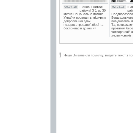
06.04.18
Шановні жителі
02.04.18
Шан
району! З 1 до 30
рай
квітня Національна поліція
Неодноразово
України проводить місячник
Бершадського в
добровільної здачі
повідомляли п
незареєстрованої зброї та
Та, незважаюч
боєприпасів до неї.»»
протягом бере
четверо осіб 
зловмисників..
Якщо Ви виявили помилку, виділіть текст з по