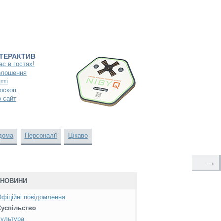
НТЕРАКТИВ
ас в гостях!
олошення
тті
оскоп
 сайт
дома
Персоналії
Цікаво
→
НОВИНИ
фіційні повідомлення
Суспільство
ультура