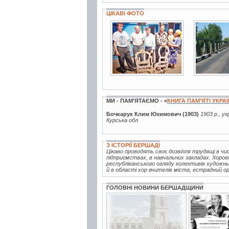
ЦІКАВІ ФОТО
5 фото
18 фото
МИ - ПАМ’ЯТАЄМО - «
КНИГА ПАМ’ЯТІ УКРА
Бочкарук Клим Юхимович (1903)
1903 р., у
Курська обл.
З ІСТОРІЇ БЕРШАДІ
Цікаво проводять своє дозвілля трудящі в чис
підприємствах, в навчальних закладах. Хор
республіканського огляду колективів художнь
й в області хор вчителів міста, естрадний ор
ГОЛОВНІ НОВИНИ БЕРШАДЩИНИ