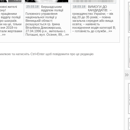
овні жителі
25.03.18
Бершадським
18.03.18
ВИМОГИ ДО
ону!
відділом поліції
КАНДИДАТІВ: –
 працівники
Головного управління
громадянство України; – вік
ідділу поліції
національної поліції у
від 20 до 35 років; – повна
ро шахраїв.
Вінницькій області
загальна середня або вища
и на це, тільки
розшукується гр. Ірина
освіта; – наявність
зня 2018-го
Віталіївна Доможирська,
посвідчення водія категорії В;
стали жертвами
27.04.1996 р.н., жителька с.
– готовність до служби...»»
..»»
Поташні, вул. Осіння, 89,...»»
милкою та натисніть Ctrl+Enter щоб повідомити про це редакцію