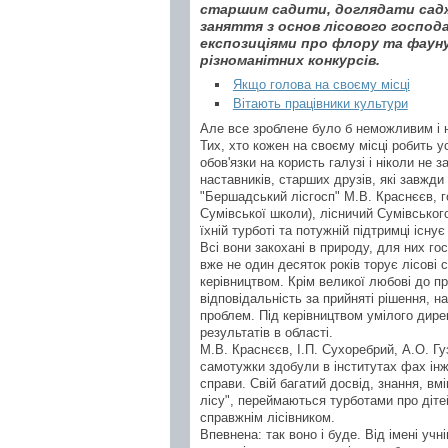
старшим садити, доглядати садж
заняття з основ лісового господ
експозиціями про флору та фауну
різноманітних конкурсів.
Якщо голова на своєму місці
Вітають працівники культури
Але все зроблене було б неможливим і 
Тих, хто кожен на своєму місці робить 
обов'язки на користь галузі і ніколи не
наставників, старших друзів, які завжд
"Бершадський лісгосп" М.В. Краснєєв, г
Сумівської школи), лісничий Сумівськог
їхній турботі та потужній підтримці існу
Всі вони закохані в природу, для них гос
вже не один десяток років торує лісові 
керівництвом. Крім великої любові до пр
відповідальність за прийняті рішення, н
проблем. Під керівництвом умілого дире
результатів в області.
М.В. Краснєєв, І.П. Сухоребрий, А.О. Гу
самотужки здобули в інститутах фах інж
справи. Свій багатий досвід, знання, в
лісу", переймаються турботами про діте
справжнім лісівником.
Впевнена: так воно і буде. Від імені уч