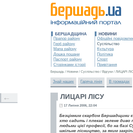
БЕРШАДЩИНА
НОВИНИ
Прапор району
Офіційні повідомле
Герб району
Суспільство
Мапа району
Культура
Дошка пошани
Політика
Паспорт району
Спорт
Сторінками історії
Привітання
Бершадь
/
Новини
/
Суспільство
/
Відгуки
/
ЛИЦАРІ ЛІ
Знай наших
Гаряча лінія
В громадах
ЛИЦАРІ ЛІСУ
←
17 Липня 2006, 22:04
Безцінним скарбом Бершадщини є л
хто садить і плекає зелене диво 
людьми цієї професії, бо на базі С
шкільне лісництво, за яким закрі