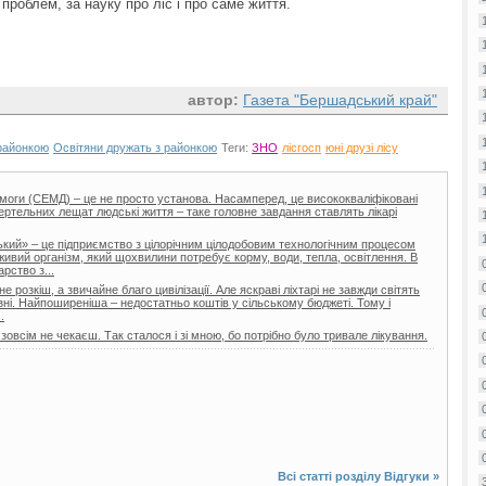
проблем, за науку про ліс і про саме життя.
автор:
Газета "Бершадський край"
районкою
Освітяни дружать з районкою
Теги:
ЗНО
лісгосп
юні друзі лісу
моги (СЕМД) – це не просто установа. Насамперед, це висококваліфіковані
мертельних лещат людські життя – таке головне завдання ставлять лікарі
ий» – це підприємство з цілорічним цілодобовим технологічним процесом
ивий організм, який щохвилини потребує корму, води, тепла, освітлення. В
арство з...
 розкіш, а звичайне благо цивілізації. Але яскраві ліхтарі не завжди світять
ізні. Найпоширеніша – недостатньо коштів у сільському бюджеті. Тому і
.
 зовсім не чекаєш. Так сталося і зі мною, бо потрібно було тривале лікування.
Всі статті розділу
Відгуки
»