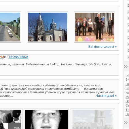
3 фото
3 фото
Всі фотогалереї »
ЇНИ
» /
ТЕОФІЛІВКА
країнець, селянин. Мобілізований в 1941 р. Рядовий. Загинув 14.03.43. Похов.
Б
Би
Гл
ленних гуртках та студіях художньої самодіяльності, які є на всіх
За
овий і танцювальний колективи спиртового комбінату — дипломанти
ої самодіяльності. Незмінним успіхом користуються не тільки в районі, але
Кр
кестр,...
Читати далі »
Ма
П
Ст
Ти
Гр