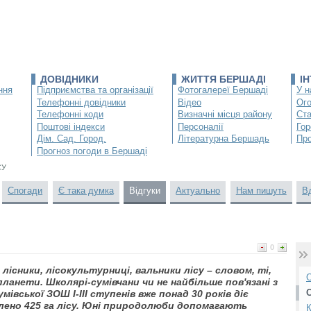
ДОВІДНИКИ
ЖИТТЯ БЕРШАДІ
І
ння
Підприємства та організації
Фотогалереї Бершаді
У н
Телефонні довідники
Відео
Ог
Телефонні коди
Визначні місця району
Ста
Поштові індекси
Персоналії
Гор
Дім. Сад. Город.
Літературна Бершадь
Про
Прогноз погоди в Бершаді
СУ
Спогади
Є така думка
Відгуки
Актуально
Нам пишуть
В
0
існики, лісокультурниці, вальники лісу – словом, ті,
О
планети. Школярі-сумівчани чи не найбільше пов'язані з
умівської ЗОШ І-ІІІ ступенів вже понад 30 років діє
плено 425 га лісу. Юні природолюби допомагають
К