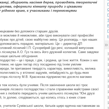
анці, збирають насіння дерев, проводять теоретичні
П
арства, оформили кімнату природи з цікавими
 рідного краю, є учасниками і переможцями
П
Р
нецікавим без допомоги старших друзів.
усе можливе й неможливе, аби гідно виконувати свої професійні
Н
 забуває про дітей, свою майбутню зміну. Ця розповідь – про наших
и допомагають порадою, матеріально. Це – директор ДП
оловний лісничий І.П. Сухоребрий (до речі, колишній випускник
о лісництва А.О. Гуз та весь його дружний колектив. Саме завдяки
є наше шкільне об'єднання.
подарство – це і праця, і дім, і родина, це їхнє життя. Кожен з них
стежки, не один гектар лісу посаджено під їхнім умілим
ироди, їм притаманні твердість характеру, вимогливість, велика
аполегливість у втіленні задумів, небайдужість до будь-яких
ктора лісгоспу М.В. Краснєєва підприємство досягло вагомих
з теж колись були учнями. Після закінчення школи всі троє
енерів лісового господарства і стали справжніми майстрами своєї
міння з любов'ю передають учням шкільного лісництва "Юні друзі
й, їх долею, сподіваються, що колись хтось з юних стане
нів, учителів Сумівської школи, батьків щиро вдячна наставникам за