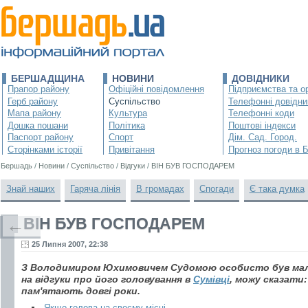
БЕРШАДЩИНА
НОВИНИ
ДОВІДНИКИ
Прапор району
Офіційні повідомлення
Підприємства та ор
Герб району
Суспільство
Телефонні довідни
Мапа району
Культура
Телефонні коди
Дошка пошани
Політика
Поштові індекси
Паспорт району
Спорт
Дім. Сад. Город.
Сторінками історії
Привітання
Прогноз погоди в 
Бершадь
/
Новини
/
Суспільство
/
Відгуки
/
ВІН БУВ ГОСПОДАРЕМ
Знай наших
Гаряча лінія
В громадах
Спогади
Є така думка
ВІН БУВ ГОСПОДАРЕМ
←
25 Липня 2007, 22:38
З Володимиром Юхимовичем Судомою особисто був мало
на відгуки про його головування в
Сумівці
, можу сказати:
пам'ятають довгі роки.
Якщо голова на своєму місці