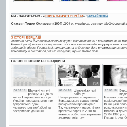
МИ - ПАМ’ЯТАЄМО - «
КНИГА ПАМ’ЯТІ УКРАЇНИ
» /
МИХАЙЛІВКА
Окаєвич Тодор Юхимович (1904)
1904 р., українець, селянин. Мобілізований 
З ІСТОРІЇ БЕРШАДІ
Активно діяли й молодіжні підпільні групи. Ватажок однієї з комсомольсько-мо
Роман Бурий) разом з товаришами здійснив кілька нападів на румунських жанд
забрали їх зброю. Гестапівці натрапили на слід групи. Вже отримавши смерт
комсомолу в листах до рідних жалкував, що не зможе далі...
ГОЛОВНІ НОВИНИ БЕРШАДЩИНИ
06.04.18
Шановні жителі
02.04.18
Шановні жителі
25.03.18
Берш
району! З 1 до 30
району!
відді
квітня Національна поліція
Неодноразово працівники
Головного упра
України проводить місячник
Бершадського відділу поліції
національної пол
добровільної здачі
повідомляли про шахраїв.
Вінницькій обла
незареєстрованої зброї та
Та, незважаючи на це, тільки
розшукується гр
боєприпасів до неї.»»
протягом березня 2018-го
Віталіївна Домо
четверо осіб стали жертвами
27.04.1996 р.н.,
зловмисників....»»
Поташні, вул. Ос