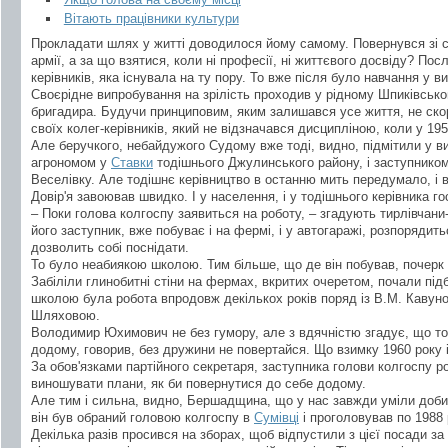
Вітають працівники культури
Прокладати шлях у житті доводилося йому самому. Повернувся зі 
армії, а за що взятися, коли ні професії, ні життєвого досвіду? Пос
керівників, яка існувала на ту пору. То вже після було навчання у 
Своєрідне випробування на зрілість проходив у рідному Шпиківсько
бригадира. Будучи принциповим, яким залишався усе життя, не скор
своїх колег-керівників, який не відзначався дисципліною, коли у 19
Але беручкого, небайдужого Судому вже тоді, видно, підмітили у вищ
агрономом у
Ставки
тодішнього Джулинського району, і заступником
Веселівку. Але тодішнє керівництво в останню мить передумало, і 
Довір'я завоював швидко. І у населення, і у тодішнього керівника г
– Поки голова колгоспу заявиться на роботу, – згадують тирлівча
його заступник, вже побуває і на фермі, і у автогаражі, розпорядить
дозволить собі поснідати.
То було неабиякою школою. Тим більше, що де він побував, почерк
Забіліли глинобитні стіни на фермах, вкритих очеретом, почали під
школою була робота впродовж декількох років поряд із В.М. Кавун
Шляховою.
Володимир Юхимович не без гумору, але з вдячністю згадує, що то
додому, говорив, без дружини не повертайся. Що взимку 1960 року 
За обов'язками партійного секретаря, заступника голови колгоспу р
виношувати плани, як би повернутися до себе додому.
Але тим і сильна, видно, Бершадщина, що у нас завжди уміли добир
він був обраний головою колгоспу в
Сумівці
і проголовував по 1988 
Декілька разів просився на зборах, щоб відпустили з цієї посади за