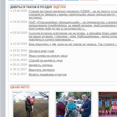
ДИВІТЬСЯ ТАКОЖ В РОЗДІЛІ
ВІДГУКИ
»
15.06.2018
Станція екстреної медичної допомоги (СЕМД) – це не просто уста
спеціалісти. Вирвати з міцних смертельних лещат людські життя –
екстреної.
»
24.03.2018
ПрАТ «Птахокомбінат «Бершадський» – це підприємство з цілорі
вирощування птицібройлера, це живий організм, який щохвилини п
різні години доби до нас в господарство з...
»
03.03.2018
Сьогодні вуличне освітлення–це не розкіш, а звичайне благо цивіліз
на наших вулицях. І причини – різні. Найпоширеніша – недостатнь
доводиться ходити навпомацки,...
»
12.02.2018
Біда приходить у дім, коли на неї зовсім не чекаєш. Так сталося і 
»
19.01.2018
Збулася мрія учнів
»
13.01.2018
Якщо голова на своєму місці
»
12.01.2018
Спасибі за щедрість душі
»
05.01.2018
Щедрість сердець
»
18.11.2017
Віншують лауреати
»
18.11.2017
Вітають працівники культури
ЦІКАВІ ФОТО
2 фото
3 фото
4 фото