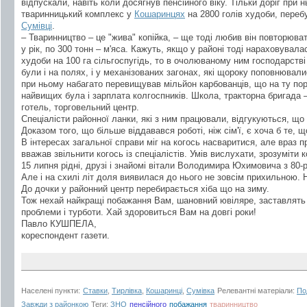
відпускали, навіть коли досягнув пенсійного віку. Тільки доріг при 
тваринницький комплекс у
Кошаринцях
на 2800 голів худоби, переб
Сумівці
.
– Тваринництво – це "жива" копійка, – ще тоді любив він повторюва
у рік, по 300 тонн – м'яса. Кажуть, якщо у районі тоді нараховува
худоби на 100 га сільгоспугідь, то в очолюваному ним господарстві
були і на полях, і у механізованих загонах, які щороку поповнювал
при ньому набагато перевищував мільйон карбованців, що на ту по
найвищих була і зарплата колгоспників. Школа, тракторна бригада –
готель, торговельний центр.
Спеціалісти районної ланки, які з ним працювали, відгукуються, що
Доказом того, що більше віддавався роботі, ніж сім'ї, є хоча б те, щ
В інтересах загальної справи міг на когось насваритися, але враз пр
вважав звільнити когось із спеціалістів. Умів вислухати, зрозуміти 
15 липня рідні, друзі і знайомі вітали Володимира Юхимовича з 80-
Але і на схилі літ доля виявилася до нього не зовсім прихильною.
До дочки у районний центр перебирається хіба що на зиму.
Тож нехай найкращі побажання Вам, шановний ювіляре, заставлять 
проблеми і турботи. Хай здоровиться Вам на довгі роки!
Павло КУШПЕЛА,
кореспондент газети.
Населені пункти:
Ставки
,
Тирлівка
,
Кошаринці
,
Сумівка
Релевантні матеріали:
По
Завжди з районкою
Теги:
ЗНО
пенсійного
побажання
тваринництво