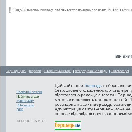
Якщо Ви виявили помилку, виділіть текст з помилкою та натисніть Ctrl+Enter щ
ВІН БУВ
Бершадщина
|
Форуми
|
Сторінками історії
|
Літературна Бершадь
|
Фотогалереї
Цей сайт - про
Бершадь
та бершадський
безкоштовні оголошення, фотогалереї р
Зворотній зв'язок
підготовлено редакцією газети
«Берша
Публічна угода
матеріали належать авторам статтей. 
Мапа сайту
розміщена на сайті
Бершаді
, без згод
PDA-версія
Адміністрація сайту
Бершадь
може не п
RSS
не несе відповідальності за авторські м
10.01.2026 15:11:42