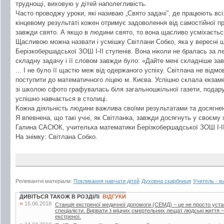
труднощі, виховую у дітей наполегливість.
Часто проводжу уроки, які називаю „Свято задачі”, де працюють всі
кінцевому результаті кожен отримує задоволення від самостійної пра
завжди свято. А якщо в людини свято, то вона щасливо усміхаєтьс
Щасливою можна назвати і усмішку Світлани Собко, яка у вересні 
Берізкобершадської ЗОШ І-ІІ ступенів. Вона ніколи не бралась за ле
складну задачу і її словом завжди було: «Дайте мені складніше за
... І не було її щастю меж від одержаного успіху. Світлана не відм
поступити до математичного ліцею м. Києва. Успішно склала екзам
зі школою сфото графувалась біля загальношкільної газети, подар
успішно навчається в столиці.
Кожна діяльність людини важлива своїми результатами та досягне
Я впевнена, що такі учні, як Світланка, завжди досягнуть у своєму ж
Галина САСЮК, учителька математики Берізкобершадської ЗОШ І-ІІ
На знімку: Світлана Собко.
Релевантні матеріали:
Покликання навчати дітей
Духовна скарбниця
Учитель - м
ДИВІТЬСЯ ТАКОЖ В РОЗДІЛІ
ВІДГУКИ
»
15.06.2018
Станція екстреної медичної допомоги (СЕМД) – це не просто уста
спеціалісти. Вирвати з міцних смертельних лещат людські життя –
екстреної.