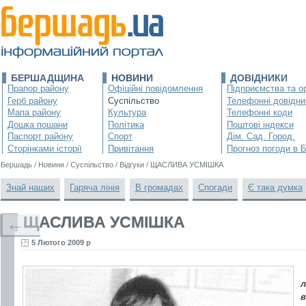
БЕРШАДЩИНА
НОВИНИ
ДОВІДНИКИ
Прапор району
Офіційні повідомлення
Підприємства та ор
Герб району
Суспільство
Телефонні довідни
Мапа району
Культура
Телефонні коди
Дошка пошани
Політика
Поштові індекси
Паспорт району
Спорт
Дім. Сад. Город.
Сторінками історії
Привітання
Прогноз погоди в 
Бершадь
/
Новини
/
Суспільство
/
Відгуки
/
ЩАСЛИВА УСМІШКА
Знай наших
Гаряча лінія
В громадах
Спогади
Є така думка
ЩАСЛИВА УСМІШКА
←
5 Лютого 2009 р
л
в