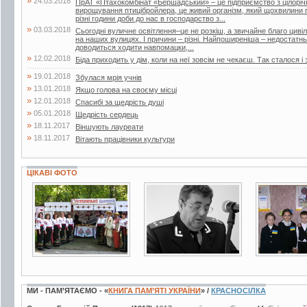
»
24.03.2018
ПрАТ «Птахокомбінат «Бершадський» – це підприємство з цілорі
вирощування птицібройлера, це живий організм, який щохвилини п
різні години доби до нас в господарство з...
»
03.03.2018
Сьогодні вуличне освітлення–це не розкіш, а звичайне благо цивіліз
на наших вулицях. І причини – різні. Найпоширеніша – недостатнь
доводиться ходити навпомацки,...
»
12.02.2018
Біда приходить у дім, коли на неї зовсім не чекаєш. Так сталося і 
»
19.01.2018
Збулася мрія учнів
»
13.01.2018
Якщо голова на своєму місці
»
12.01.2018
Спасибі за щедрість душі
»
05.01.2018
Щедрість сердець
»
18.11.2017
Віншують лауреати
»
18.11.2017
Вітають працівники культури
ЦІКАВІ ФОТО
31 фото
5 фото
4 фото
МИ - ПАМ’ЯТАЄМО - «
КНИГА ПАМ’ЯТІ УКРАЇНИ
» /
КРАСНОСІЛКА