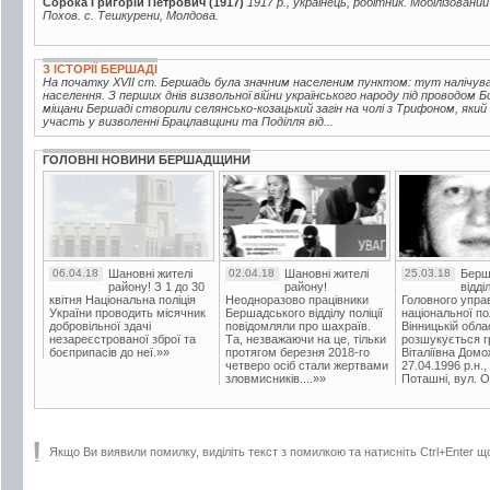
Сорока Григорій Петрович (1917)
1917 р., українець, робітник. Мобілізовани
Похов. с. Тешкурени, Молдова.
З ІСТОРІЇ БЕРШАДІ
На початку XVII ст. Бершадь була значним населеним пунктом: тут налічувало
населення. З перших днів визвольної війни українського народу під проводом 
міщани Бершаді створили селянсько-козацький загін на чолі з Трифоном, який
участь у визволенні Брацлавщини та Поділля від...
ГОЛОВНІ НОВИНИ БЕРШАДЩИНИ
06.04.18
Шановні жителі
02.04.18
Шановні жителі
25.03.18
Берш
району! З 1 до 30
району!
відді
квітня Національна поліція
Неодноразово працівники
Головного упра
України проводить місячник
Бершадського відділу поліції
національної пол
добровільної здачі
повідомляли про шахраїв.
Вінницькій обла
незареєстрованої зброї та
Та, незважаючи на це, тільки
розшукується гр
боєприпасів до неї.»»
протягом березня 2018-го
Віталіївна Домо
четверо осіб стали жертвами
27.04.1996 р.н.,
зловмисників....»»
Поташні, вул. Ос
Якщо Ви виявили помилку, виділіть текст з помилкою та натисніть Ctrl+Enter щ