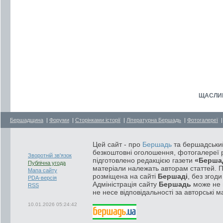
ЩАСЛИВ
Бершадщина
|
Форуми
|
Сторінками історії
|
Літературна Бершадь
|
Фотогалереї
Цей сайт - про
Бершадь
та бершадський
безкоштовні оголошення, фотогалереї р
Зворотній зв'язок
підготовлено редакцією газети
«Берша
Публічна угода
матеріали належать авторам статтей. 
Мапа сайту
розміщена на сайті
Бершаді
, без згод
PDA-версія
Адміністрація сайту
Бершадь
може не п
RSS
не несе відповідальності за авторські м
10.01.2026 05:24:42