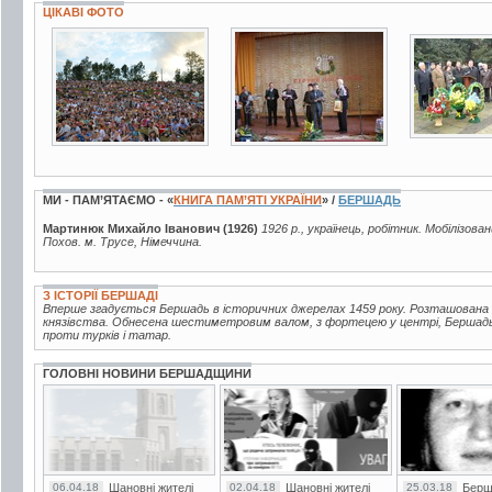
ЦІКАВІ ФОТО
28 фото
4 фото
13 фото
МИ - ПАМ’ЯТАЄМО - «
КНИГА ПАМ’ЯТІ УКРАЇНИ
» /
БЕРШАДЬ
Мартинюк Михайло Іванович (1926)
1926 р., українець, робітник. Мобілізова
Похов. м. Трусе, Німеччина.
З ІСТОРІЇ БЕРШАДІ
Вперше згадується Бершадь в історичних джерелах 1459 року. Розташована 
князівства. Обнесена шестиметровим валом, з фортецею у центрі, Бершад
проти турків і татар.
ГОЛОВНІ НОВИНИ БЕРШАДЩИНИ
06.04.18
Шановні жителі
02.04.18
Шановні жителі
25.03.18
Берш