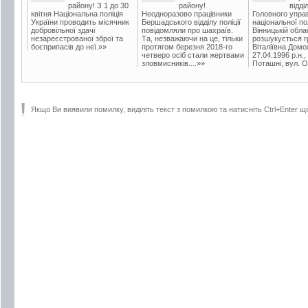
району! З 1 до 30
району!
відді
квітня Національна поліція
Неодноразово працівники
Головного упра
України проводить місячник
Бершадського відділу поліції
національної пол
добровільної здачі
повідомляли про шахраїв.
Вінницькій обла
незареєстрованої зброї та
Та, незважаючи на це, тільки
розшукується гр
боєприпасів до неї.»»
протягом березня 2018-го
Віталіївна Домо
четверо осіб стали жертвами
27.04.1996 р.н.,
зловмисників....»»
Поташні, вул. Ос
Якщо Ви виявили помилку, виділіть текст з помилкою та натисніть Ctrl+Enter щ