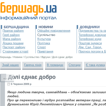
БЕРШАДЩИНА
НОВИНИ
ДОВІДНИКИ
Прапор району
Офіційні повідомлення
Підприємства та ор
Герб району
Суспільство
Телефонні довідни
Мапа району
Культура
Телефонні коди
Дошка пошани
Політика
Поштові індекси
Паспорт району
Спорт
Дім. Сад. Город.
Сторінками історії
Привітання
Прогноз погоди в 
Бершадь
/
Новини
/
Суспільство
/
Відгуки
/
Долі єднає добро
Знай наших
Гаряча лінія
В громадах
Спогади
Є така думка
Долі єднає добро
←
5 Червня 2009 р
Якщо людина творча, самовіддана – обов'язково залишить
людей.
Про це переконливо і мудро розповідає ветеран праці, ла
Думанського Юрій Леонтійович Цінчик у статті „Як роз