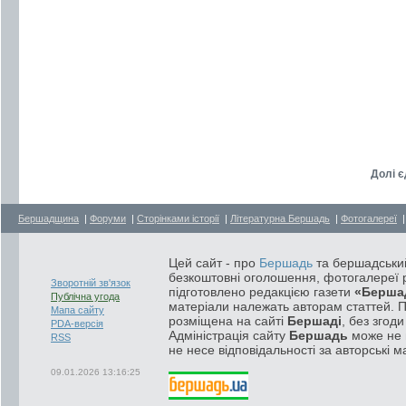
Долі є
Бершадщина
|
Форуми
|
Сторінками історії
|
Літературна Бершадь
|
Фотогалереї
Цей сайт - про
Бершадь
та бершадський
безкоштовні оголошення, фотогалереї р
Зворотній зв'язок
підготовлено редакцією газети
«Берша
Публічна угода
матеріали належать авторам статтей. 
Мапа сайту
розміщена на сайті
Бершаді
, без згод
PDA-версія
Адміністрація сайту
Бершадь
може не п
RSS
не несе відповідальності за авторські м
09.01.2026 13:16:25