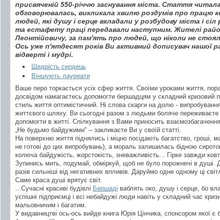
присвяченій 550-річчю заснування міста. Стаття читала
обговорювалась, викликала хвилю роздумів про працю ке
людей, які душу і серце вкладали у розбудову міста і сіл
та естафету праці передавали наступним. Жителі райо
Леонтійовичу, за пам'ять про людей, що ніколи не стояли
Ось уже п'ятдесят років Ви активний дописувач нашої р
відверті і мудрі.
Щедрість сердець
Віншують лауреати
Ваше перо торкається усіх сфер життя. Своїми уроками життя, пор
досвідом намагаєтесь допомогти бершадцям у складний кризовий пер
стиль життя оптимістичний. Ні слова скарги на долю - випробування
життєвого шляху. Ви сьогодні разом з людьми боляче переживаєте р
допомогти в житті. Спілкування з Вами приносить взаємозбагачення
„Не будьмо байдужими" – закликаєте Ви у своїй статті.
На поверхню життя піднялись і міцно посідають багатство, гроші, 
не готові до цих випробувань), а мораль залишилась бідною сиротою
колюча байдужість, жорстокість, зневажливість... Гірке завжди ков
Зупинись мить, подумай, обміркуй, щоб не було порожнечі в душі. 
разів сильніші від негативних впливів. Даруймо одне одному ці світл
Саме краса душі врятує світ.
...Сучасні красиві будівлі
Бершаді
ваблять око, душу і серце, бо вла
успішні підприємці і всі небайдужі люди навіть у складний час криз
мальовничим і багатим.
У видавництві ось-ось вийде книга Юрія Цінчика, спонсором якої є