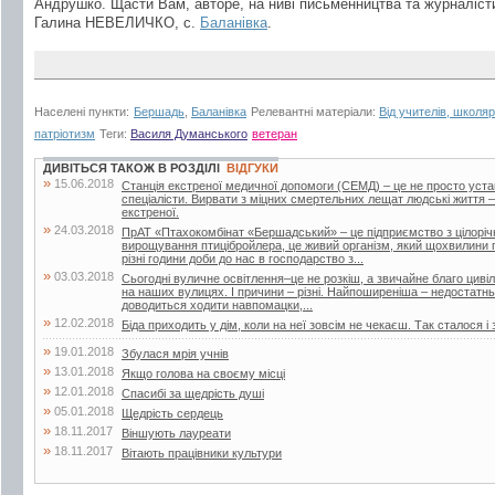
Андрушко. Щасти Вам, авторе, на ниві письменництва та журналіст
Галина НЕВЕЛИЧКО, с.
Баланівка
.
Населені пункти:
Бершадь
,
Баланівка
Релевантні матеріали:
Від учителів, школярі
патріотизм
Теги:
Василя Думанського
ветеран
ДИВІТЬСЯ ТАКОЖ В РОЗДІЛІ
ВІДГУКИ
»
15.06.2018
Станція екстреної медичної допомоги (СЕМД) – це не просто уста
спеціалісти. Вирвати з міцних смертельних лещат людські життя –
екстреної.
»
24.03.2018
ПрАТ «Птахокомбінат «Бершадський» – це підприємство з цілорі
вирощування птицібройлера, це живий організм, який щохвилини п
різні години доби до нас в господарство з...
»
03.03.2018
Сьогодні вуличне освітлення–це не розкіш, а звичайне благо цивіліз
на наших вулицях. І причини – різні. Найпоширеніша – недостатнь
доводиться ходити навпомацки,...
»
12.02.2018
Біда приходить у дім, коли на неї зовсім не чекаєш. Так сталося і 
»
19.01.2018
Збулася мрія учнів
»
13.01.2018
Якщо голова на своєму місці
»
12.01.2018
Спасибі за щедрість душі
»
05.01.2018
Щедрість сердець
»
18.11.2017
Віншують лауреати
»
18.11.2017
Вітають працівники культури