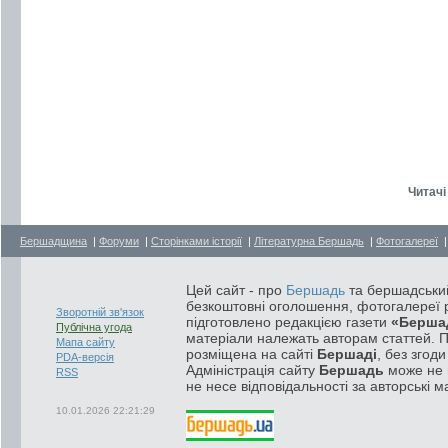
Читачі 
Бершадщина
|
Форуми
|
Сторінками історії
|
Літературна Бершадь
|
Фотогалереї
Цей сайт - про
Бершадь
та бершадський
безкоштовні оголошення, фотогалереї р
Зворотній зв'язок
підготовлено редакцією газети
«Берша
Публічна угода
матеріали належать авторам статтей. 
Мапа сайту
розміщена на сайті
Бершаді
, без згод
PDA-версія
Адміністрація сайту
Бершадь
може не п
RSS
не несе відповідальності за авторські м
10.01.2026 22:21:29