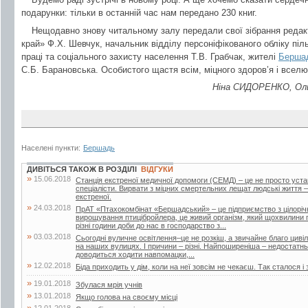
подарунки: тільки в останній час нам передано 230 книг.
Нещодавно знову читальному залу передали свої зібрання редак
край» Ф.Х. Шевчук, начальник відділу персоніфікованого обліку піл
праці та соціального захисту населення Т.В. Грабчак, жителі
Берша
С.Б. Барановська. Особистого щастя всім, міцного здоров’я і вселю
Ніна СИДОРЕНКО, Ольг
Населені пункти:
Бершадь
ДИВІТЬСЯ ТАКОЖ В РОЗДІЛІ
ВІДГУКИ
»
15.06.2018
Станція екстреної медичної допомоги (СЕМД) – це не просто уста
спеціалісти. Вирвати з міцних смертельних лещат людські життя –
екстреної.
»
24.03.2018
ПрАТ «Птахокомбінат «Бершадський» – це підприємство з цілорі
вирощування птицібройлера, це живий організм, який щохвилини п
різні години доби до нас в господарство з...
»
03.03.2018
Сьогодні вуличне освітлення–це не розкіш, а звичайне благо цивіліз
на наших вулицях. І причини – різні. Найпоширеніша – недостатнь
доводиться ходити навпомацки,...
»
12.02.2018
Біда приходить у дім, коли на неї зовсім не чекаєш. Так сталося і 
»
19.01.2018
Збулася мрія учнів
»
13.01.2018
Якщо голова на своєму місці
»
12.01.2018