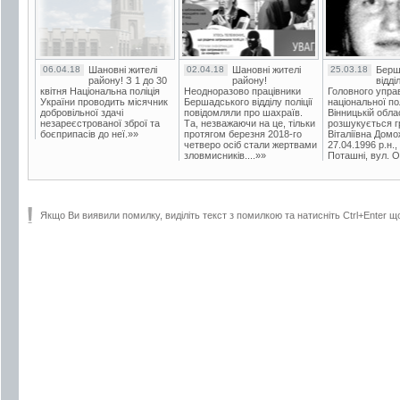
06.04.18
Шановні жителі
02.04.18
Шановні жителі
25.03.18
Берш
району! З 1 до 30
району!
відді
квітня Національна поліція
Неодноразово працівники
Головного упра
України проводить місячник
Бершадського відділу поліції
національної пол
добровільної здачі
повідомляли про шахраїв.
Вінницькій обла
незареєстрованої зброї та
Та, незважаючи на це, тільки
розшукується гр
боєприпасів до неї.»»
протягом березня 2018-го
Віталіївна Домо
четверо осіб стали жертвами
27.04.1996 р.н.,
зловмисників....»»
Поташні, вул. Ос
Якщо Ви виявили помилку, виділіть текст з помилкою та натисніть Ctrl+Enter щ