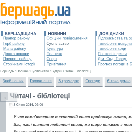
БЕРШАДЩИНА
НОВИНИ
ДОВІДНИКИ
Прапор району
Офіційні повідомлення
Підприємства та ор
Герб району
Суспільство
Телефонні довідни
Мапа району
Культура
Телефонні коди
Дошка пошани
Політика
Поштові індекси
Паспорт району
Спорт
Дім. Сад. Город.
Сторінками історії
Привітання
Прогноз погоди в 
Бершадь
/
Новини
/
Суспільство
/
Відгуки
/
Читачі - бібліотеці
Знай наших
Гаряча лінія
В громадах
Спогади
Є така думка
Читачі - бібліотеці
←
3 Січня 2014, 09:00
У час комп’ютерних технологій книга продовжує вчити, 
Вас, наші шановні любителі книги, ми щиро вітаємо з нов
Будемо раді зустрічі в новому році. А ще хочемо сказати сердечн