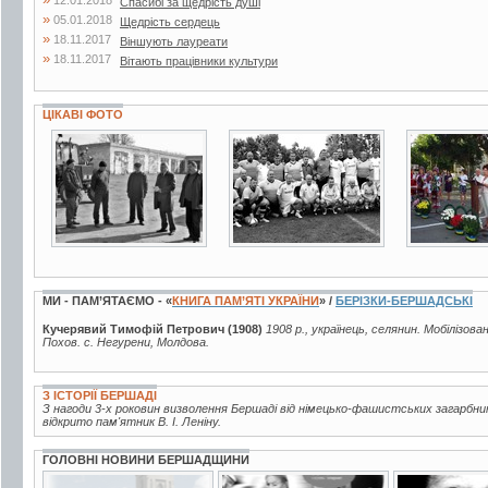
Спасибі за щедрість душі
»
05.01.2018
Щедрість сердець
»
18.11.2017
Віншують лауреати
»
18.11.2017
Вітають працівники культури
ЦІКАВІ ФОТО
2 фото
2 фото
19 фото
МИ - ПАМ’ЯТАЄМО - «
КНИГА ПАМ’ЯТІ УКРАЇНИ
» /
БЕРІЗКИ-БЕРШАДСЬКІ
Кучерявий Тимофій Петрович (1908)
1908 р., українець, селянин. Мобілізова
Похов. с. Негурени, Молдова.
З ІСТОРІЇ БЕРШАДІ
З нагоди 3-х роковин визволення Бершаді від німецько-фашистських загарбни
відкрито пам'ятник В. І. Леніну.
ГОЛОВНІ НОВИНИ БЕРШАДЩИНИ