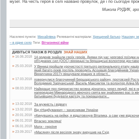
музеї. На честь героя в селі названо провулок, де і по сьогодні пр
Микола РУДИК, гро
Населені пункти:
Михайлівка
Релевантні матеріали:
Хрещений батько
Нашому зем
– в рідне село
Теги:
Вітчизняної війни
ДИВІТЬСЯ ТАКОЖ В РОЗДІЛІ
ЗНАЙ НАШИХ
»
16.06.2018
14 орденів знайшли своїх героїв. Днями під час чергової поїздки 
об’єднаних сил (ООС) вінницькі та бершадські волонтери достави
»
25.03.2018
У Вінниці пройшли урочистості третього регіонального етапу наці
який багато років поспіль проводить Асоціація благодійників Укра
Вінниччина-2017» віншували кращих в області...
»
17.03.2018
повернулися благочинний Бершадського району, протоієрей Рости
Володимир Зарічанський, Василь Максим’юк та волонтер Аліна М
»
08.03.2018
Найкраще про підприємство можна дізнатись через людей, які в 
напередодні Міжнародного жіночого свята ми знайомимо вас із жі
батьківщині будувати кар’єру та покращувати...
»
13.02.2018
За мужність і відвагу
»
13.02.2018
Від «Надбужанки» – захисникам України
»
20.01.2018
«Кинувшись на рейки, я відштовхнув Віталика, а сам уже відскочи
»
06.01.2018
Вітаємо земляка!
»
06.01.2018
Мати - героїня
»
23.09.2017
«Масяня» після весілля знову вирушив на Схід