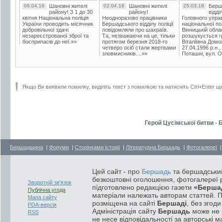
06.04.18
Шановні жителі
02.04.18
Шановні жителі
25.03.18
Берш
району! З 1 до 30
району!
відді
квітня Національна поліція
Неодноразово працівники
Головного упра
України проводить місячник
Бершадського відділу поліції
національної пол
добровільної здачі
повідомляли про шахраїв.
Вінницькій обла
незареєстрованої зброї та
Та, незважаючи на це, тільки
розшукується гр
боєприпасів до неї.»»
протягом березня 2018-го
Віталіївна Домо
четверо осіб стали жертвами
27.04.1996 р.н.,
зловмисників....»»
Поташні, вул. Ос
Якщо Ви виявили помилку, виділіть текст з помилкою та натисніть Ctrl+Enter щ
Герой Цусімської битви -
Бершадщина
|
Форуми
|
Сторінками історії
|
Літературна Бершадь
|
Фотогалереї
Цей сайт - про
Бершадь
та бершадський
безкоштовні оголошення, фотогалереї р
Зворотній зв'язок
підготовлено редакцією газети
«Берша
Публічна угода
матеріали належать авторам статтей. 
Мапа сайту
розміщена на сайті
Бершаді
, без згод
PDA-версія
Адміністрація сайту
Бершадь
може не п
RSS
не несе відповідальності за авторські м