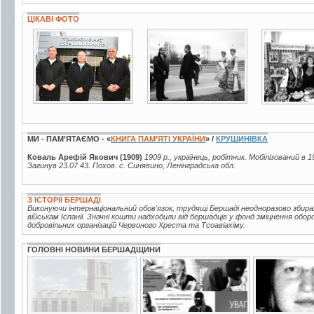
ЦІКАВІ ФОТО
3 фото
2 фото
2 фото
МИ - ПАМ’ЯТАЄМО - «
КНИГА ПАМ’ЯТІ УКРАЇНИ
» /
КРУШИНІВКА
Коваль Арефій Якович (1909)
1909 р., українець, робітник. Мобілізований в
Загинув 23.07.43. Похов. с. Синявино, Ленінградська обл.
З ІСТОРІЇ БЕРШАДІ
Виконуючи інтернаціональний обов'язок, трудящі Бершаді неодноразово збир
військам Іспанії. Значні кошти надходили від бершадців у фонд зміцнення обор
добровільних організацій Червоного Хреста та Тсоавіахіму.
ГОЛОВНІ НОВИНИ БЕРШАДЩИНИ