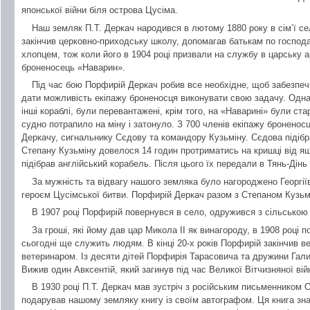
японської війни біля острова Цусіма.
Наш земляк П.Т. Деркач народився в лютому 1880 року в сім’ї с
закінчив церковно-приходську школу, допомагав батькам по господ
хлопцем, тож коли його в 1904 році призвали на службу в царську 
броненосець «Наварин».
Під час бою Порфирій Деркач робив все необхідне, щоб забезпеч
дати можливість екіпажу броненосця виконувати свою задачу. Однак,
інші кораблі, були перевантажені, крім того, на «Наварині» були ст
судно потрапило на міну і затонуло. З 700 членів екіпажу броненос
Деркачу, сигнальнику Сєдову та командору Кузьміну. Сєдова підібр
Степану Кузьміну довелося 14 годин протриматись на кришці від ящ
підібрав англійський корабель. Після цього їх передали в Тянь-Дінь
За мужність та відвагу нашого земляка було нагороджено Георгії
героєм Цусімської битви. Порфирій Деркач разом з Степаном Кузьмі
В 1907 році Порфирій повернувся в село, одружився з сільською
За гроші, які йому дав цар Микола ІІ як винагороду, в 1908 році п
сьогодні ще служить людям. В кінці 20-х років Порфирій закінчив в
ветеринаром. Із десяти дітей Порфирія Тарасовича та дружини Гали
Вижив один Авксентій, який загинув під час Великої Вітчизняної війн
В 1930 році П.Т. Деркач мав зустріч з російським письменником О
подарував нашому земляку книгу із своїм автографом. Ця книга зн