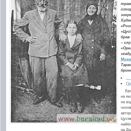
трав
істо
зокр
Худяк
«Роз
«Цус
брав
– сл
«Орел
згаду
Миха
Тара
брон
… 
Па
Бр
на як
на во
чолов
автор
Цусім
найбі
на Да