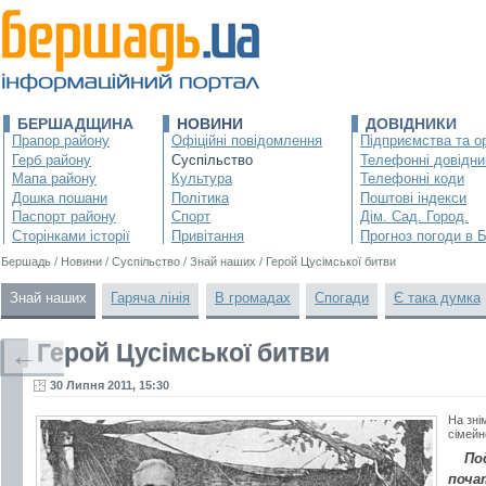
БЕРШАДЩИНА
НОВИНИ
ДОВІДНИКИ
Прапор району
Офіційні повідомлення
Підприємства та ор
Герб району
Суспільство
Телефонні довідни
Мапа району
Культура
Телефонні коди
Дошка пошани
Політика
Поштові індекси
Паспорт району
Спорт
Дім. Сад. Город.
Сторінками історії
Привітання
Прогноз погоди в 
Бершадь
/
Новини
/
Суспільство
/
Знай наших
/
Герой Цусімської битви
Знай наших
Гаряча лінія
В громадах
Спогади
Є така думка
Герой Цусімської битви
←
30 Липня 2011, 15:30
На зні
сімейн
Под
поча