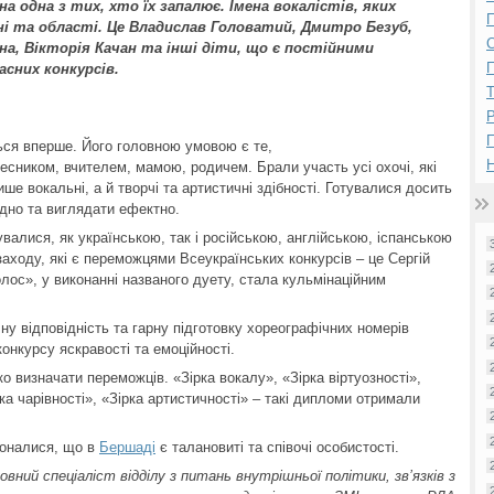
на одна з тих, хто їх запалює. Імена вокалістів, яких
П
оні та області. Це Владислав Головатий, Дмитро Безуб,
а, Вікторія Качан та інші діти, що є постійними
П
асних конкурсів.
Р
ься вперше. Його головною умовою є те,
Н
весником, вчителем, мамою, родичем. Брали участь усі охочі, які
е вокальні, а й творчі та артистичні здібності. Готувалися досить
ідно та виглядати ефектно.
нувалися, як українською, так і російською, англійською, іспанською
аходу, які є переможцями Всеукраїнських конкурсів – це Сергій
олос», у виконанні названого дуету, стала кульмінаційним
ну відповідність та гарну підготовку хореографічних номерів
онкурсу яскравості та емоційності.
 визначати переможців. «Зірка вокалу», «Зірка віртуозності»,
рка чарівності», «Зірка артистичності» – такі дипломи отримали
коналися, що в
Бершаді
є талановиті та співочі особистості.
ний спеціаліст відділу з питань внутрішньої політики, зв’язків з