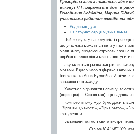
Григорівна знає з практики, адже во
виховує Л.Г. Баранова, відомі в рай
Володимир Недбайло, Марина Підлубн
учасниками районних заходів та обл
Родинний дует
На струнах серця музика лунає
Цей конкурс у нашому місті проводит
що учасники можуть співати у парі з ро
мали змогу продемонструвати свої не лиш
серйозно, адже зірки мають виступити г
Звучали пісні різних жанрів, які вико
мовами. Вдало було підібрано ведучих з
Іванченко та Анна Бурдейна. А пісня «Г
завершенням заходу.
Хочеться відзначити новизну, тематич
(хореограф Т.Сосницька), що надавали к
Компетентному журі було досить важко
«Зірка вишуканості», «Зірка ретро», «Зі
конкурсанти.
Запрошені та гості свята вкотре пере
Галина ІВАНЧЕНКО, голов