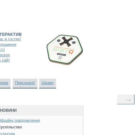
НТЕРАКТИВ
ас в гостях!
олошення
тті
оскоп
 сайт
дома
Персоналії
Цікаво
→
НОВИНИ
фіційні повідомлення
Суспільство
ультура