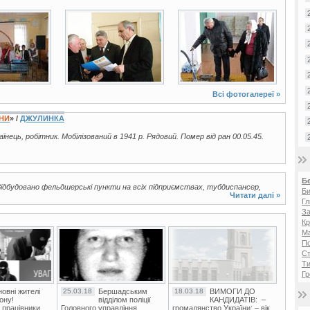
8 фото
3 фото
Всі фотогалереї »
ЇНИ
» /
ДЖУЛИНКА
раїнець, робітник. Мобілізований в 1941 р. Рядовий. Помер від ран 00.05.45.
Б
дбудовано фельдшерські пункти на всіх підприємствах, тубдиспансер,
Би
Читати далі »
Гл
За
Кр
Ма
П
Ст
Ти
Гр
овні жителі
25.03.18
Бершадським
18.03.18
ВИМОГИ ДО
ону!
відділом поліції
КАНДИДАТІВ: –
 працівники
Головного управління
громадянство України; – вік