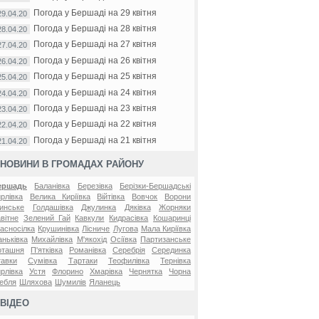
Погода у Бершаді на 29 квітня
29.04.20
Погода у Бершаді на 28 квітня
28.04.20
Погода у Бершаді на 27 квітня
27.04.20
Погода у Бершаді на 26 квітня
26.04.20
Погода у Бершаді на 25 квітня
25.04.20
Погода у Бершаді на 24 квітня
24.04.20
Погода у Бершаді на 23 квітня
23.04.20
Погода у Бершаді на 22 квітня
22.04.20
Погода у Бершаді на 21 квітня
21.04.20
НОВИНИ В ГРОМАДАХ РАЙОНУ
ершадь
Баланівка
Березівка
Берізки-Бершадські
рлівка
Велика Киріївка
Війтівка
Вовчок
Ворони
инське
Голдашівка
Джулинка
Дяківка
Жорняки
вітне
Зелений Гай
Кавкули
Кидрасівка
Кошаринці
асносілка
Крушинівка
Лісниче
Лугова
Мала Киріївка
ньківка
Михайлівка
М'якохід
Осіївка
Партизанське
оташня
П'ятківка
Романівка
Серебрія
Серединка
авки
Сумівка
Тартаки
Теофилівка
Тернівка
рлівка
Устя
Флорино
Хмарівка
Чернятка
Чорна
ебля
Шляхова
Шумилів
Яланець
ВІДЕО