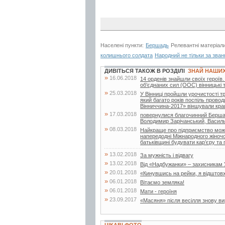
Населені пункти:
Бершадь
Релевантні матеріал
колишнього солдата
Народний не тільки за зва
ДИВІТЬСЯ ТАКОЖ В РОЗДІЛІ
ЗНАЙ НАШИ
»
16.06.2018
14 орденів знайшли своїх героїв.
об’єднаних сил (ООС) вінницькі 
»
25.03.2018
У Вінниці пройшли урочистості т
який багато років поспіль провод
Вінниччина-2017» віншували кращ
»
17.03.2018
повернулися благочинний Бершад
Володимир Зарічанський, Василь
»
08.03.2018
Найкраще про підприємство можн
напередодні Міжнародного жіночо
батьківщині будувати кар’єру та 
»
13.02.2018
За мужність і відвагу
»
13.02.2018
Від «Надбужанки» – захисникам 
»
20.01.2018
«Кинувшись на рейки, я відштовх
»
06.01.2018
Вітаємо земляка!
»
06.01.2018
Мати - героїня
»
23.09.2017
«Масяня» після весілля знову в