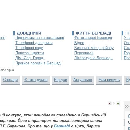
ДОВІДНИКИ
ЖИТТЯ БЕРШАДІ
І
ння
Підприємства та організації
Фотогалереї Бершаді
У н
Телефонні довідники
Відео
Ог
Телефонні коди
Визначні місця району
Ста
Поштові індекси
Персоналії
Гор
Дім. Сад. Город.
Літературна Бершадь
Про
Прогноз погоди в Бершаді
плюс зірка
Спогади
Є така думка
Відгуки
Актуально
Нам пишуть
В
0
ий конкурс, який нещодавно проведено в Бершадській
О
алецького. Його ініціатором та організатором стала
.Г. Баранова. Про те, що у
Бершаді
є зірки, Лариса
К