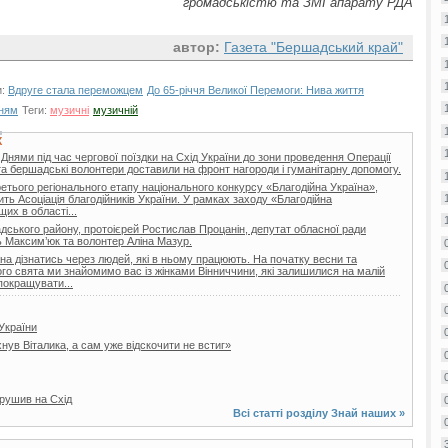
громадськістю та ЗМІ апарату РДА
автор:
Газета "Бершадський край"
и:
Вдруге стала переможцем
До 65-річчя Великої Перемоги: Нива життя
нням
Теги:
музичні
музичній
Х
 Днями під час чергової поїздки на Схід України до зони проведення Операції
та бершадські волонтери доставили на фронт нагороди і гуманітарну допомогу.
ретього регіонального етапу національного конкурсу «Благодійна Україна»,
ить Асоціація благодійників України. У рамках заходу «Благодійна
их в області...
ського району, протоієрей Ростислав Процанін, депутат обласної ради
 Максим’юк та волонтер Аліна Мазур.
а дізнатись через людей, які в ньому працюють. На початку весни та
го свята ми знайомимо вас із жінками Вінниччини, які залишилися на малій
покращувати...
України
нув Віталика, а сам уже відскочити не встиг»
ирушив на Схід
Всі статті розділу
Знай наших
»