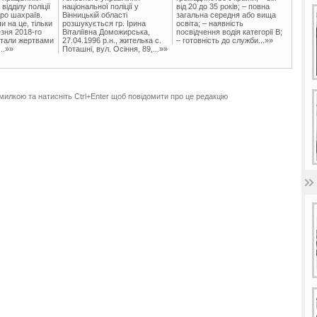
ідділу поліції
національної поліції у
від 20 до 35 років; – повна
ро шахраїв.
Вінницькій області
загальна середня або вища
и на це, тільки
розшукується гр. Ірина
освіта; – наявність
зня 2018-го
Віталіївна Доможирська,
посвідчення водія категорії В;
стали жертвами
27.04.1996 р.н., жителька с.
– готовність до служби...»»
..»»
Поташні, вул. Осіння, 89,...»»
милкою та натисніть Ctrl+Enter щоб повідомити про це редакцію