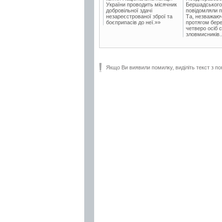
України проводить місячник
Бершадського в
добровільної здачі
повідомляли п
незареєстрованої зброї та
Та, незважаюч
боєприпасів до неї.»»
протягом бере
четверо осіб 
зловмисників..
Якщо Ви виявили помилку, виділіть текст з по