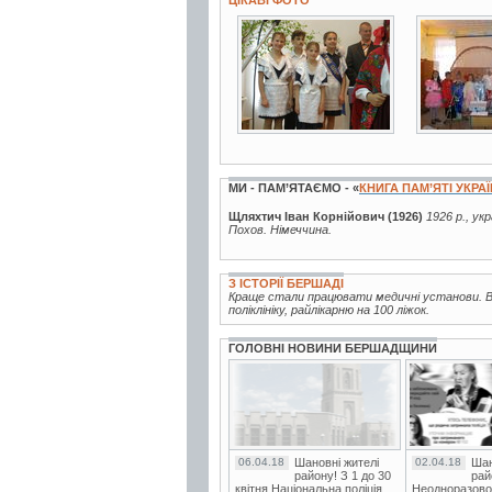
ЦІКАВІ ФОТО
7 фото
3 фото
МИ - ПАМ’ЯТАЄМО - «
КНИГА ПАМ’ЯТІ УКРА
Щляхтич Іван Корнійович (1926)
1926 р., ук
Похов. Німеччина.
З ІСТОРІЇ БЕРШАДІ
Краще стали працювати медичні установи. Ві
поліклініку, райлікарню на 100 ліжок.
ГОЛОВНІ НОВИНИ БЕРШАДЩИНИ
06.04.18
Шановні жителі
02.04.18
Шан
району! З 1 до 30
рай
квітня Національна поліція
Неодноразово