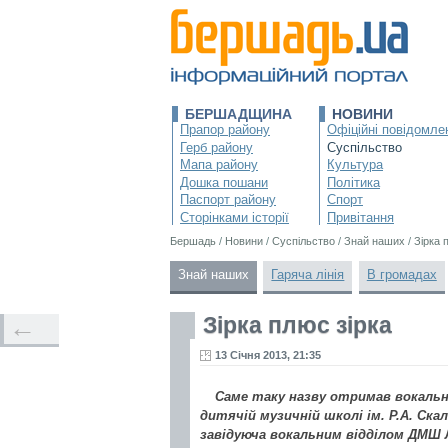
БЕРШАДЩИНА
НОВИНИ
Прапор району
Офіційні повідомле
Герб району
Суспільство
Мапа району
Культура
Дошка пошани
Політика
Паспорт району
Спорт
Сторінками історії
Привітання
Бершадь
/
Новини
/
Суспільство
/
Знай наших
/
Зірка 
Знай наших
Гаряча лінія
В громадах
Зірка плюс зірка
←
13 Січня 2013, 21:35
Саме таку назву отримав вокальн
дитячій музичній школі ім. Р.А. Ск
завідуюча вокальним відділом ДМШ Л