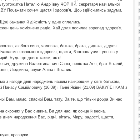
уртожитка Наталію Андріївну ЧОРНІЙ, секретаря навчальної
 Побажати хочем щастя і здоров'я, Щоб здійснились задуми,
, Щоб бажання й дійсність у одне сплелись.
кожен день усміхнено радіє, Хай доля посилає зорепад здоров'я,
огого, любого сина, чоловіка, батька, брата, дядька, дідуся
ажаємо козацького здоров’я, щастя, благополуччя, успіхів у
 мрій. Будь ще довго таким, як є!
ович, дружина Валентина, син Саша, невістка Аня, брат Віталій,
лія, Людмила, внуки Аліна і Віталик.
емо з нагоди днів народжень нашим найкращим у світі батькам,
сі Панасу Самійловичу (16.09) і Ганні Яківні (21.09) ВАКУЛЕНКАМ з
бі Вам, мамо, спасибі Вам, тату, За те, що тільки добра Ви нас
на скронях у Вас сивина, Ви для нас, як сонце й весна.
 днем народження Вас, рідні, вітать, Миру, радості, щастя,
нуки, правнуки.