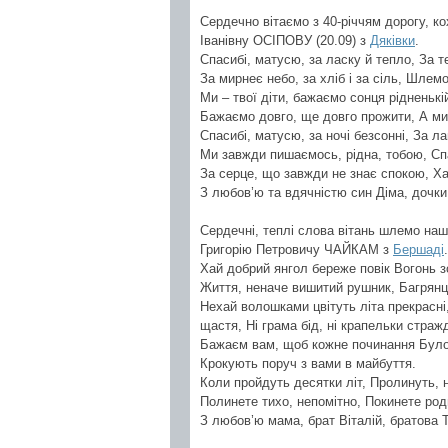
Сердечно вітаємо з 40-річчям дорогу, ко
Іванівну ОСІПОВУ (20.09) з
Дяківки
.
Спасибі, матусю, за ласку й тепло, За т
За мирнеє небо, за хліб і за сіль, Шлемо
Ми – твої діти, бажаємо сонця рідненьк
Бажаємо довго, ще довго прожити, А ми
Спасибі, матусю, за ночі безсонні, За ла
Ми завжди пишаємось, рідна, тобою, Спас
За серце, що завжди не знає спокою, Ха
З любов’ю та вдячністю син Діма, дочки 
Сердечні, теплі слова вітань шлемо на
Григорію Петровичу ЧАЙКАМ з
Бершаді
Хай добрий янгол береже повік Вогонь з
Життя, неначе вишитий рушник, Багрянц
Нехай волошками цвітуть літа прекрасні
щастя, Ні грама бід, ні крапельки страж
Бажаєм вам, щоб кожне починання Було 
Крокують поруч з вами в майбуття.
Коли пройдуть десятки літ, Пролинуть, на
Полинете тихо, непомітно, Покинете роди
З любов’ю мама, брат Віталій, братова 