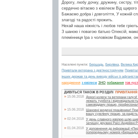
Дорогу, любу дочку, дружину, сестру, т
сердечно вітаємо з ювілеєм Від щирого 
Бажаємо добра і довголіття, У кожній сп
злагоді та радості прожить.
Нехай наша ніжність і любов тебе гріють, 
З шаною і повагою батько Олексій, мама
племінниця Іра з чоловіком Вадимом, он
Населені пункти:
Бершадь
,
Бирлівка
,
Велика Кир
Привітали ветерана з дев’яносторіччям
Привіта
інших держав та день виводу військ із афганіста
народження
з ювілеєм
ЗНО
побажання
тов «ус
ДИВІТЬСЯ ТАКОЖ В РОЗДІЛІ
ПРИВІТАННЯ
»
15.06.2018
Дорогі колеги та ветерани галуз
лежать турбота і відповідальніст
самовіддану працю, професіоналі
»
15.06.2018
Шановні медичні працівники! При
вашу сумлінну працю, за радість 
»
02.04.2018
У день славного ювілею шлю щирі
затишку дружині Раїсі Андріївні Р
»
01.04.2018
У доповнення до інформації «Пе
попередньому номері «Бершадсь