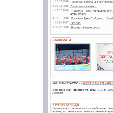
»
17.03.2018
Привітали ветерана з дев’яносто
»
04.03.2018
Привітали з ювілеєм
»
12.02.2018
15 лютого – день вшанування учас
афганістану
»
19.01.2018
22 січня – День Соборності Укра
»
13.10.2017
Вітаємо!
»
30.12.2016
Вітаємо з Новим роком!
ЦІКАВІ ФОТО
6 фото
2 фото
МИ - ПАМ’ЯТАЄМО - «
КНИГА ПАМ’ЯТІ УКРА
Віхренко Іван Тихонович (1912)
1912 р., ук
Австрія.
З ІСТОРІЇ БЕРШАДІ
Виникнення козацтва посилило оборонне значен
втікачі, які створювали козацькі загони. Існ