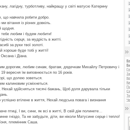
хану, лагідну, турботливу, найкращу у світі матусю Катерину
е, що навчила робити добро.
 ми вітання із різних довкіль.
ій щодня.
 тебе любим і будем любити!
гідність серця, за мудрість в житті.
ибі за руки твої золоті.
й хороше буде тобі у житті!
Оксана і Діана.
Б
Б
шим дорогим, любим синам, братам, дядечкам Михайлу Петровичу і
Гл
. 19 вересня їм виповнюється по 16 років.
За
орі, що долею зоветься.
Кр
Ки
ем калиновим усміхнеться.
Па
, Нехай здійсняться тисячі бажань, Щоб доля дарувала тільки
Се
дань.
Те
успішно втілене в життя, Нехай людська повага і визнання
Че
че птиці, І ви, сини, як всі в житті, В свій дім полинете…
нне гніздо, Та не забудьте, діти, ви ніколи Матусине серце і тепло!
Тоня, племінник Саша.