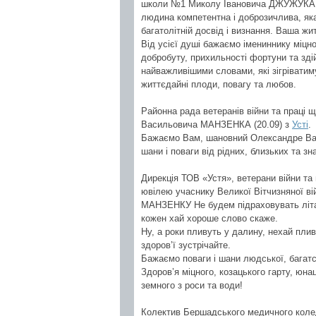
школи №1 Миколу Івановича ДЖУЖУКА (17
людина компетентна і доброзичлива, як
багатолітній досвід і визнання. Ваша жи
Від усієї душі бажаємо імениннику міцно
добробуту, прихильності фортуни та зд
найважливішими словами, які зігрівати
життєдайні плоди, повагу та любов.
Районна рада ветеранів війни та праці щ
Васильовича МАНЗЕНКА (20.09) з
Усті
.
Бажаємо Вам, шановний Олександре Васи
шани і поваги від рідних, близьких та зн
Дирекція ТОВ «Устя», ветерани війни та 
ювілею учаснику Великої Вітчизняної в
МАНЗЕНКУ Не будем підраховувать літа, 
кожен хай хороше слово скаже.
Ну, а роки пливуть у далину, нехай пли
здоров’ї зустрічайте.
Бажаємо поваги і шани людської, багатс
Здоров’я міцного, козацького гарту, юнац
земного з роси та води!
Колектив Бершадського медичного колед