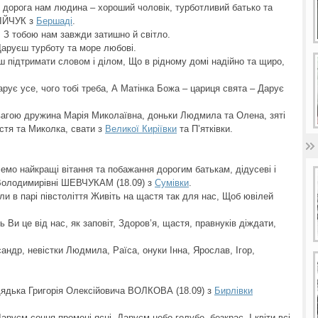
ей дорога нам людина – хороший чоловік, турботливий батько та
ЗІЙЧУК з
Бершаді
.
, З тобою нам завжди затишно й світло.
 Даруєш турботу та море любові.
єш підтримати словом і ділом, Що в рідному домі надійно та щиро,
рує усе, чого тобі треба, А Матінка Божа – цариця свята – Дарує
агою дружина Марія Миколаївна, доньки Людмила та Олена, зяті
остя та Миколка, свати з
Великої Киріївки
та П’ятківки.
емо найкращі вітання та побажання дорогим батькам, дідусеві і
і Володимирівні ШЕВЧУКАМ (18.09) з
Сумівки
.
ли в парі півстоліття Живіть на щастя так для нас, Щоб ювілей
Ви це від нас, як заповіт, Здоров’я, щастя, правнуків діждати,
андр, невістки Людмила, Раїса, онуки Інна, Ярослав, Ігор,
 дядька Григорія Олексійовича ВОЛКОВА (18.09) з
Бирлівки
аруєм сонця промені ясні, Даруєм небо голубе, безкрає, І квіти всі,