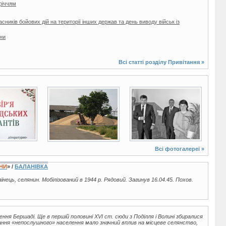
річчям
ників бойових дій на території інших держав та день виводу військ із
їни
Всі статті розділу
Привітання
»
11 фото
6 фото
Всі фотогалереї »
ЇНИ
» /
БАЛАНІВКА
раїнець, селянин. Мобілізований в 1944 р. Рядовий. Загинув 16.04.45. Похов.
ня Бершаді. Ще в першій половині XVI ст. сюди з Поділля і Волині збиралися
ування «непослушного» населення мало значний вплив на місцеве селянство,