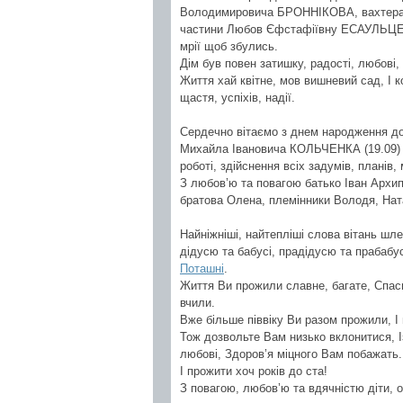
Володимировича БРОННІКОВА, вахтера г
частини Любов Єфстафіївну ЕСАУЛЬЦЕВУ
мрії щоб збулись.
Дім був повен затишку, радості, любові
Життя хай квітне, мов вишневий сад, І 
щастя, успіхів, надії.
Сердечно вітаємо з днем народження дор
Михайла Івановича КОЛЬЧЕНКА (19.09) Б
роботі, здійснення всіх задумів, планів,
З любов’ю та повагою батько Іван Архип
братова Олена, племінники Володя, Ната
Найніжніші, найтепліші слова вітань шл
дідусю та бабусі, прадідусю та прабабу
Поташні
.
Життя Ви прожили славне, багате, Спаси
вчили.
Вже більше піввіку Ви разом прожили, І 
Тож дозвольте Вам низько вклонитися, Із
любові, Здоров’я міцного Вам побажать.
І прожити хоч років до ста!
З повагою, любов’ю та вдячністю діти, о