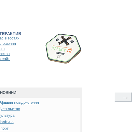
НТЕРАКТИВ
ас в гостях!
олошення
тті
оскоп
 сайт
НОВИНИ
→
фіційні повідомлення
успільство
ультура
олітика
Спорт