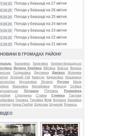
Погода у Бершаді на 27 квітня
27.04.20
Погода у Бершаді на 26 квітня
26.04.20
Погода у Бершаді на 25 квітня
25.04.20
Погода у Бершаді на 24 квітня
24.04.20
Погода у Бершаді на 23 квітня
23.04.20
Погода у Бершаді на 22 квітня
22.04.20
Погода у Бершаді на 21 квітня
21.04.20
НОВИНИ В ГРОМАДАХ РАЙОНУ
ершадь
Баланівка
Березівка
Берізки-Бершадські
ирлівка
Велика Киріївка
Війтівка
Вовчок
Ворони
инське
Голдашівка
Джулинка
Дяківка
Жорняки
вітне
Зелений Гай
Кавкули
Кидрасівка
Кошаринці
асносілка
Крушинівка
Лісниче
Лугова
Мала
ріївка
Маньківка
Михайлівка
М'якохід
Осіївка
ртизанське
Поташня
П'ятківка
Романівка
ребрія
Серединка
Ставки
Сумівка
Тартаки
офилівка
Тернівка
Тирлівка
Устя
Флорино
Хмарівка
рнятка
Чорна Гребля
Шляхова
Шумилів
Яланець
ВІДЕО