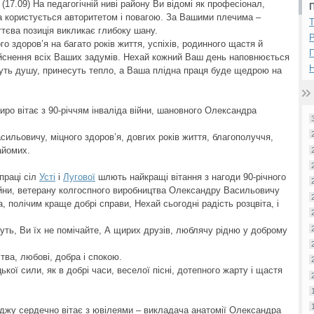
.09) На педагогічній ниві району Ви відомі як професіонал,
а користується авторитетом і повагою. За Вашими плечима –
ттєва позиція викликає глибоку шану.
Р
го здоров’я на багато років життя, успіхів, родинного щастя й
ійснення всіх Ваших задумів. Нехай кожний Ваш день наповнюється
Н
муть душу, принесуть тепло, а Ваша плідна праця буде щедрою на
иро вітає з 90-річчям інваліда війни, шановного Олександра
льовичу, міцного здоров’я, довгих років життя, благополуччя,
айомих.
праці сіл
Усті
і
Лугової
шлють найкращі вітання з нагоди 90-річного
ійни, ветерану колгоспного виробництва Олександру Васильовичу
полічим краще добрі справи, Нехай сьогодні радість розцвіта, і
вуть, Ви їх не помічайте, А щирих друзів, люблячу рідню у доброму
тва, любові, добра і спокою.
ької сили, як в добрі часи, веселої пісні, дотепного жарту і щастя
жу сердечно вітає з ювілеями – викладача анатомії Олександра