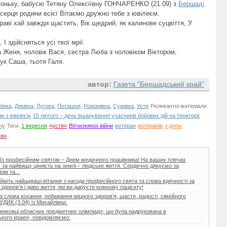
ітоньку, бабусю Тетяну Олексіївну ГОНЧАРЕНКО (21.09) з
Бершаді
серця родини всієї Вітаємо дружно тебе з ювілеєм.
раві хай завжди щастить, Вік щедрий, як калинове суцвіття, У
І здійсняться усі твої мрії.
 Женя, чоловік Вася, сестра Люба з чоловіком Віктором,
ук Саша, тьотя Галя.
автор:
Газета "Бершадський край"
іївка
,
Дяківка
,
Лугова
,
Поташня
,
Романівка
,
Сумівка
,
Устя
Релевантні матеріали:
ли з ювілеєм
15 лютого – день вшанування учасників бойових дій на території
ну
Теги:
1 вересня
«устя»
Вітчизняної війни
ветеран
ветеранів
з днем
тя»
і! Із професійним святом – Днем медичного працівника! На ваших плечах
ь за найвищу цінність на землі – людське життя. Сердечно дякуємо за
зм та...
йміть найщиріші вітання з нагоди професійного свята та слова вдячності за
здоров’я і диво життя, які ви даруєте кожному пацієнту!
 слова кохання, побажання міцного здоров’я, щастя, радості, сімейного
УДИК (3.04) із Михайлівки.
реможці обласних предметних олімпіад», що була надрукована в
кого краю», повідомляємо: