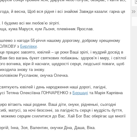
ода, й весна, Щоб вся рідня і всі знайомі Завжди казали: гарна ця
 І будемо всі ми любов’ю зігріті.
еща, кума Маруся, кум Льоня, племінник Ярослав.
нь шлемо з нагоди 55-річчя нашому дорогому, доброму хрещеному
 ВОЛКОВУ з
Бирлівки
.
це працює завзято, ювілей – це роки Ваші зрілі, і мудрий досвід в
Вам без вагань букет святкових побажань: здоров’я і миру, і світлої
чого вогника, віри й наснаги, щедрості серця, людської поваги, щоб
риходила знову та знову.
 чоловіком Русланом, онучка Олечка.
 святкують ювілей і день народження наші дорогі, лагідні,
бабусі Тетяна Олексіївна ГОНЧАРЕНКО з
Бершаді
та Марія Карпівна
иро вітають наші родини. Ваші діти, онуки, рідненькі, сьогодні
, матусі, за ночі безсонні, за лагідність серця і мудрість буття,
и можемо серцем схилитися до Вас. Хай Бог Вас оберігає ще многії
ргій, Інна, Зоя, Валентин, онучки Діна, Даша, Віка.