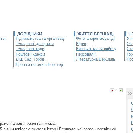
ДОВІДНИКИ
ЖИТТЯ БЕРШАДІ
І
ння
Підприємства та організації
Фотогалереї Бершаді
У н
Телефонні довідники
Відео
Ог
Телефонні коди
Визначні місця району
Ста
Поштові індекси
Персоналії
Гор
Дім. Сад. Город.
Літературна Бершадь
Про
Прогноз погоди в Бершаді
0
О
С
К
П
районна рада, районна і міська
 65-літнім ювілеєм вчителя історії Бершадської загальноосвітньої