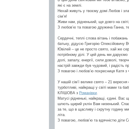
які є на землі.
Нехай живуть у твоєму домі Любов і злаг
сім’я!
Живи нам, рідненький, ще довго на світі,
З любов’ю та повагою дружина Ганна, т
Сердечні, теплі слова вітань і побажа
батьку, дідусю Григорію Олексійовичу
Ювілей – це не просто свято, хай же сер
потрібному ділі. У цей день ми даруємо 
долі, запалу, енергії, сили доволі, твор
настрій завжди був чудовий, і радість п
З повагою і любов’ю похресниця Катя з
У нашій сім’ї велике свято – 21 вересня
турботливі, найкращі у світі мами та 
КЛІШОВА з
Романівки
.
Матусі рідненькі, найкращі, єдині. Вас щ
шлють щирий уклін Вам низенький. Спасибі
за те, що в щасливу і скрутну годину м
літа.
З повагою, любов’ю та вдячністю діти Се