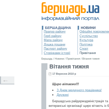
БЕРШАДЩИНА
НОВИНИ
Прапор району
Офіційні повідомле
Герб району
Суспільство
Мапа району
Культура
Дошка пошани
Політика
Паспорт району
Спорт
Сторінками історії
Привітання
Бершадь
/
Новини
/
Привітання
/
Вітання тижня
Вітання тижня
17 Вересня 2010 р
←
Щиро вітаємо!!!
З Днем медичного працівника!
Дружині
Бершадська райдержадміністрація та 
ветеранські організації щиро вітають із