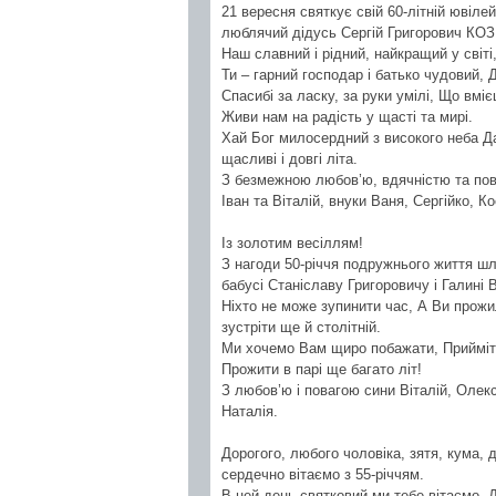
21 вересня святкує свій 60-літній ювіл
люблячий дідусь Сергій Григорович КО
Наш славний і рідний, найкращий у світі
Ти – гарний господар і батько чудовий,
Спасибі за ласку, за руки умілі, Що вмі
Живи нам на радість у щасті та мирі.
Хай Бог милосердний з високого неба Да
щасливі і довгі літа.
З безмежною любов’ю, вдячністю та пов
Іван та Віталій, внуки Ваня, Сергійко, К
Із золотим весіллям!
З нагоди 50-річчя подружнього життя шл
бабусі Станіславу Григоровичу і Галин
Ніхто не може зупинити час, А Ви прожи
зустріти ще й столітній.
Ми хочемо Вам щиро побажати, Прийміть 
Прожити в парі ще багато літ!
З любов’ю і повагою сини Віталій, Олекс
Наталія.
Дорогого, любого чоловіка, зятя, кума,
сердечно вітаємо з 55-річчям.
В цей день святковий ми тебе вітаємо, Д