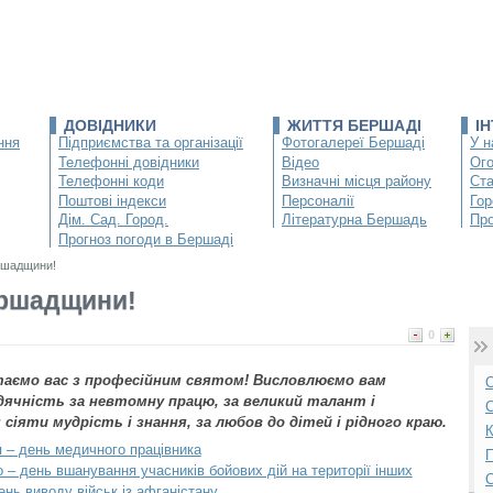
ДОВІДНИКИ
ЖИТТЯ БЕРШАДІ
І
ння
Підприємства та організації
Фотогалереї Бершаді
У н
Телефонні довідники
Відео
Ог
Телефонні коди
Визначні місця району
Ста
Поштові індекси
Персоналії
Гор
Дім. Сад. Город.
Літературна Бершадь
Про
Прогноз погоди в Бершаді
ршадщини!
ершадщини!
0
таємо вас з професійним святом! Висловлюємо вам
О
дячність за невтомну працю, за великий талант і
С
 сіяти мудрість і знання, за любов до дітей і рідного краю.
К
я – день медичного працівника
П
 – день вшанування учасників бойових дій на території інших
ень виводу військ із афганістану