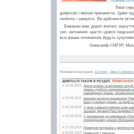
Ваші серц
добротою і милою приємністю. Цими чуд
люблять і шанують. Ви здійснюєте зв’яз
Бажаємо вам, дорогі вчителі, відчутт
сил, натхнення, щастя і довгої людсько
всіх ваших починаннях будуть супутника
Олександр СНІГУР, Миха
Релевантні матеріали:
22 січня – День Соборнос
ДИВІТЬСЯ ТАКОЖ В РОЗДІЛІ
ПРИВІТАННЯ
»
15.06.2018
Дорогі колеги та ветерани галуз
лежать турбота і відповідальніст
самовіддану працю, професіоналі
»
15.06.2018
Шановні медичні працівники! При
вашу сумлінну працю, за радість 
»
02.04.2018
У день славного ювілею шлю щирі
затишку дружині Раїсі Андріївні Р
»
01.04.2018
У доповнення до інформації «Пе
попередньому номері «Бершадсь
»
17.03.2018
Привітали ветерана з дев’яносто
»
04.03.2018
Привітали з ювілеєм