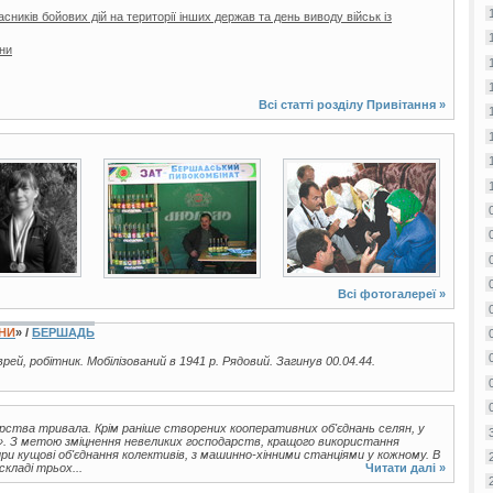
ників бойових дій на території інших держав та день виводу військ із
їни
Всі статті розділу
Привітання
»
9 фото
4 фото
Всі фотогалереї »
ЇНИ
» /
БЕРШАДЬ
єврей, робітник. Мобілізований в 1941 р. Рядовий. Загинув 00.04.44.
арства тривала. Крім раніше створених кооперативних об'єднань селян, у
і». З метою зміцнення невеликих господарств, кращого використання
и кущові об'єднання колективів, з машинно-хінними станціями у кожному. В
складі трьох...
Читати далі »