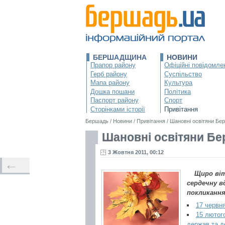
БЕРШАДЩИНА
НОВИНИ
Прапор району
Офіційні повідомле
Герб району
Суспільство
Мапа району
Культура
Дошка пошани
Політика
Паспорт району
Спорт
Сторінками історії
Привітання
Бершадь
/
Новини
/
Привітання
/
Шановні освітяни Бе
Шановні освітяни Б
3 Жовтня 2011, 00:12
←
Щиро ві
сердечну в
покликання
17 червн
15 лютого
держав та д