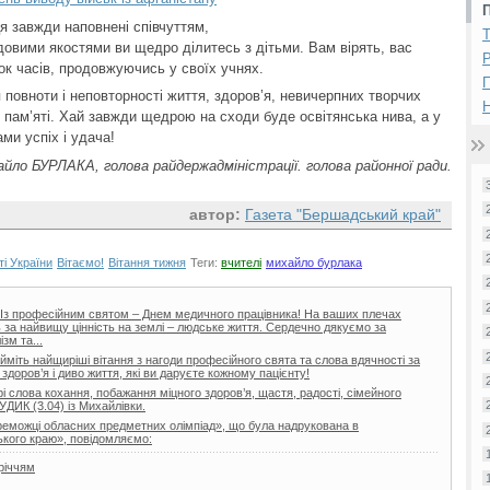
я завжди наповнені співчуттям,
овими якостями ви щедро ділитесь з дітьми. Вам вірять, вас
Р
ок часів, продовжуючись у своїх учнях.
я повноти і неповторності життя, здоров’я, невичерпних творчих
Н
ї пам’яті. Хай завжди щедрою на сходи буде освітянська нива, а у
ми успіх і удача!
йло БУРЛАКА, голова райдержадміністрації. голова районної ради.
автор:
Газета "Бершадський край"
ті України
Вітаємо!
Вітання тижня
Теги:
вчителі
михайло бурлака
і! Із професійним святом – Днем медичного працівника! На ваших плечах
ь за найвищу цінність на землі – людське життя. Сердечно дякуємо за
зм та...
йміть найщиріші вітання з нагоди професійного свята та слова вдячності за
здоров’я і диво життя, які ви даруєте кожному пацієнту!
 слова кохання, побажання міцного здоров’я, щастя, радості, сімейного
УДИК (3.04) із Михайлівки.
реможці обласних предметних олімпіад», що була надрукована в
кого краю», повідомляємо:
річчям