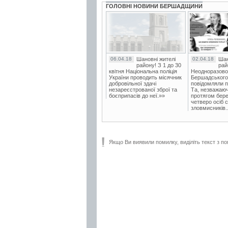
ГОЛОВНІ НОВИНИ БЕРШАДЩИНИ
06.04.18
Шановні жителі
02.04.18
Шан
району! З 1 до 30
рай
квітня Національна поліція
Неодноразово
України проводить місячник
Бершадського в
добровільної здачі
повідомляли п
незареєстрованої зброї та
Та, незважаюч
боєприпасів до неї.»»
протягом бере
четверо осіб 
зловмисників..
Якщо Ви виявили помилку, виділіть текст з по