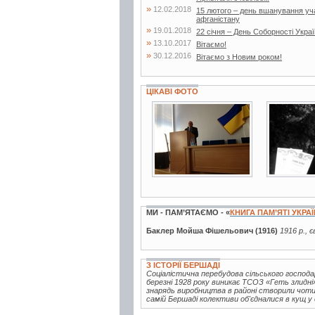
»
12.02.2018
15 лютого – день вшанування учас
афганістану
»
19.01.2018
22 січня – День Соборності Укра
»
13.10.2017
Вітаємо!
»
30.12.2016
Вітаємо з Новим роком!
ЦІКАВІ ФОТО
4 фото
2 фото
МИ - ПАМ’ЯТАЄМО - «
КНИГА ПАМ’ЯТІ УКРА
Баклер Мойша Фішельович (1916)
1916 р., 
З ІСТОРІЇ БЕРШАДІ
Соціалістична перебудова сільського господ
березні 1928 року виникає ТСОЗ «Геть злидн
знарядь виробництва в районі створили чотир
самій Бершаді колективи об'єдналися в кущ у 