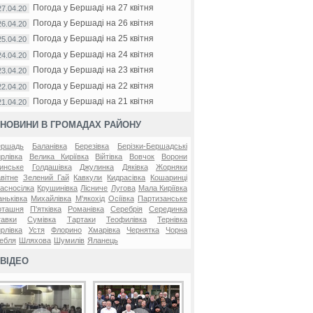
Погода у Бершаді на 27 квітня
27.04.20
Погода у Бершаді на 26 квітня
26.04.20
Погода у Бершаді на 25 квітня
25.04.20
Погода у Бершаді на 24 квітня
24.04.20
Погода у Бершаді на 23 квітня
23.04.20
Погода у Бершаді на 22 квітня
22.04.20
Погода у Бершаді на 21 квітня
21.04.20
НОВИНИ В ГРОМАДАХ РАЙОНУ
ершадь
Баланівка
Березівка
Берізки-Бершадські
рлівка
Велика Киріївка
Війтівка
Вовчок
Ворони
инське
Голдашівка
Джулинка
Дяківка
Жорняки
вітне
Зелений Гай
Кавкули
Кидрасівка
Кошаринці
асносілка
Крушинівка
Лісниче
Лугова
Мала Киріївка
ньківка
Михайлівка
М'якохід
Осіївка
Партизанське
оташня
П'ятківка
Романівка
Серебрія
Серединка
авки
Сумівка
Тартаки
Теофилівка
Тернівка
рлівка
Устя
Флорино
Хмарівка
Чернятка
Чорна
ебля
Шляхова
Шумилів
Яланець
ВІДЕО