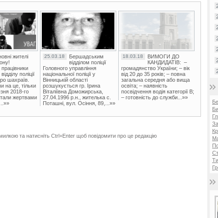
овні жителі
25.03.18
Бершадським
18.03.18
ВИМОГИ ДО
ону!
відділом поліції
КАНДИДАТІВ: –
 працівники
Головного управління
громадянство України; – вік
ідділу поліції
національної поліції у
від 20 до 35 років; – повна
ро шахраїв.
Вінницькій області
загальна середня або вища
и на це, тільки
розшукується гр. Ірина
освіта; – наявність
зня 2018-го
Віталіївна Доможирська,
посвідчення водія категорії В;
стали жертвами
27.04.1996 р.н., жителька с.
– готовність до служби...»»
Б
..»»
Поташні, вул. Осіння, 89,...»»
Би
Гл
За
Кр
милкою та натисніть Ctrl+Enter щоб повідомити про це редакцію
Ма
П
Ст
Ти
Гр