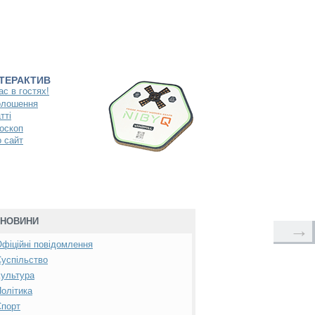
НТЕРАКТИВ
ас в гостях!
олошення
тті
оскоп
 сайт
НОВИНИ
→
фіційні повідомлення
успільство
ультура
олітика
Спорт