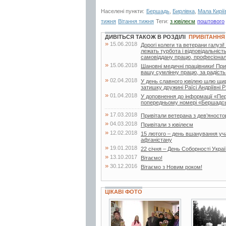
Населені пункти:
Бершадь
,
Бирлівка
,
Мала Кирії
тижня
Вітання тижня
Теги:
з ювілеєм
поштового
ДИВІТЬСЯ ТАКОЖ В РОЗДІЛІ
ПРИВІТАННЯ
»
15.06.2018
Дорогі колеги та ветерани галуз
лежать турбота і відповідальніст
самовіддану працю, професіоналі
»
15.06.2018
Шановні медичні працівники! При
вашу сумлінну працю, за радість 
»
02.04.2018
У день славного ювілею шлю щирі
затишку дружині Раїсі Андріївні Р
»
01.04.2018
У доповнення до інформації «Пе
попередньому номері «Бершадсь
»
17.03.2018
Привітали ветерана з дев’яносто
»
04.03.2018
Привітали з ювілеєм
»
12.02.2018
15 лютого – день вшанування учас
афганістану
»
19.01.2018
22 січня – День Соборності Укра
»
13.10.2017
Вітаємо!
»
30.12.2016
Вітаємо з Новим роком!
ЦІКАВІ ФОТО
2 фото
3 фото