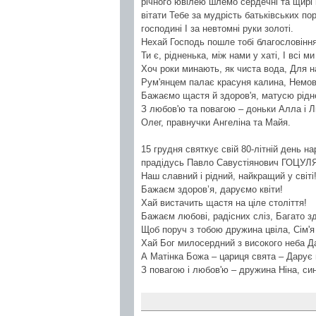
річного ювілею шлемо сердечні та щирі в
вітати Тебе за мудрість батьківських по
господині І за невтомні руки золоті.
Нехай Господь пошле тобі благословіння,
Ти є, рідненька, між нами у хаті, І всі ми
Хоч роки минають, як чиста вода, Для н
Рум'янцем палає красуня калина, Немов 
Бажаємо щастя й здоров'я, матусю ріднен
З любов'ю та повагою – доньки Алла і Лю
Олег, правнучки Ангеліна та Майя.
15 грудня святкує свій 80-літній день н
прадідусь Павло Савустіянович ГОЦУЛЯ
Наш славний і рідний, найкращий у світі
Бажаєм здоров’я, даруємо квіти!
Хай вистачить щастя на ціле століття!
Бажаєм любові, радісних сліз, Багато здо
Щоб поруч з тобою дружина цвіла, Сім'я 
Хай Бог милосердний з високого неба Да
А Матінка Божа – цариця свята – Дарує щ
З повагою і любов'ю – дружина Ніна, си