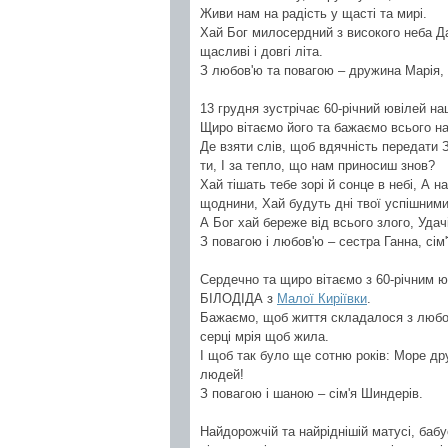
Живи нам на радість у щасті та мирі.
Хай Бог милосердний з високого неба Да
щасливі і довгі літа.
З любов'ю та повагою – дружина Марія, с
13 грудня зустрічає 60-річний ювілей 
Щиро вітаємо його та бажаємо всього н
Де взяти слів, щоб вдячність передати З
ти, І за тепло, що нам приносиш знов?
Хай тішать тебе зорі й сонце в небі, А н
щоднини, Хай будуть дні твої успішними
А Бог хай береже від всього злого, Удач
З повагою і любов'ю – сестра Ганна, сім'
Сердечно та щиро вітаємо з 60-річним 
БІЛОДІДА з
Малої Киріївки
.
Бажаємо, щоб життя складалося з любові,
серці мрія щоб жила.
І щоб так було ще сотню років: Море дру
людей!
З повагою і шаною – сім'я Шиндерів.
Найдорожчій та найріднішій матусі, бабу