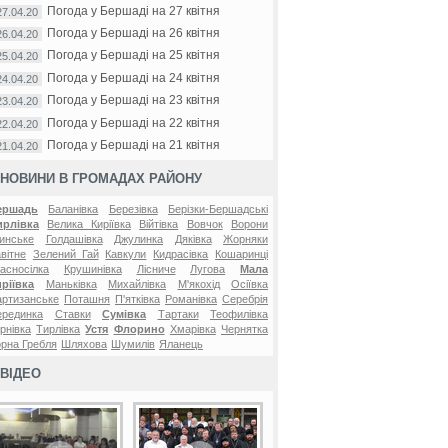
Погода у Бершаді на 27 квітня
27.04.20
Погода у Бершаді на 26 квітня
26.04.20
Погода у Бершаді на 25 квітня
25.04.20
Погода у Бершаді на 24 квітня
24.04.20
Погода у Бершаді на 23 квітня
23.04.20
Погода у Бершаді на 22 квітня
22.04.20
Погода у Бершаді на 21 квітня
21.04.20
НОВИНИ В ГРОМАДАХ РАЙОНУ
ершадь
Баланівка
Березівка
Берізки-Бершадські
ирлівка
Велика Киріївка
Війтівка
Вовчок
Ворони
инське
Голдашівка
Джулинка
Дяківка
Жорняки
вітне
Зелений Гай
Кавкули
Кидрасівка
Кошаринці
асносілка
Крушинівка
Лісниче
Лугова
Мала
ріївка
Маньківка
Михайлівка
М'якохід
Осіївка
ртизанське
Поташня
П'ятківка
Романівка
Серебрія
ерединка
Ставки
Сумівка
Тартаки
Теофилівка
рнівка
Тирлівка
Устя
Флорино
Хмарівка
Чернятка
рна Гребля
Шляхова
Шумилів
Яланець
ВІДЕО