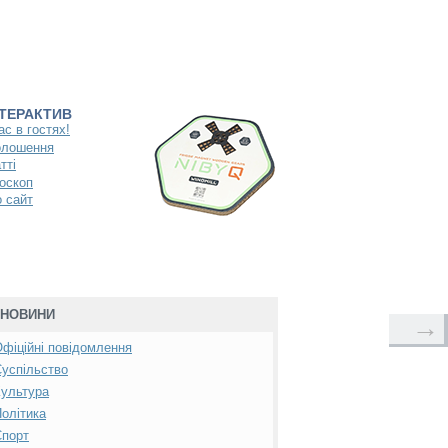
НТЕРАКТИВ
ас в гостях!
олошення
тті
оскоп
 сайт
НОВИНИ
→
фіційні повідомлення
успільство
ультура
олітика
Спорт