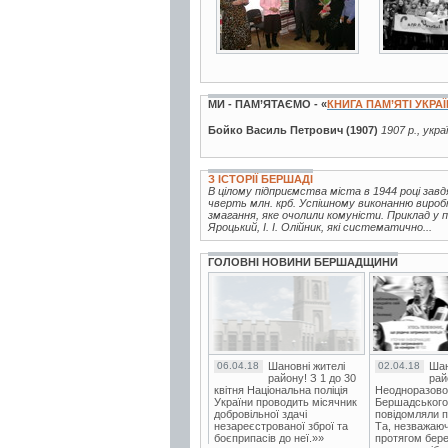
МИ - ПАМ’ЯТАЄМО - «
КНИГА ПАМ’ЯТІ УКРА
Бойко Василь Петрович (1907)
1907 р., укра
З ІСТОРІЇ БЕРШАДІ
В цілому підприємства міста в 1944 році зав
чверть млн. крб. Успішному виконанню вироб
змагання, яке очолили комуністи. Приклад у п
Яроцький, І. І. Олійник, які систематично...
ГОЛОВНІ НОВИНИ БЕРШАДЩИНИ
06.04.18
Шановні жителі
02.04.18
Шан
району! З 1 до 30
рай
квітня Національна поліція
Неодноразово
України проводить місячник
Бершадського в
добровільної здачі
повідомляли п
незареєстрованої зброї та
Та, незважаюч
боєприпасів до неї.»»
протягом бере