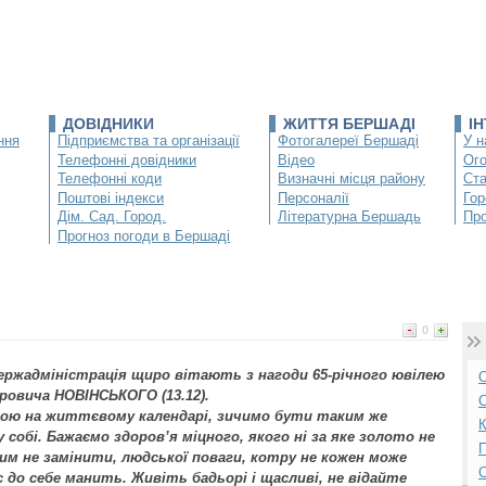
ДОВІДНИКИ
ЖИТТЯ БЕРШАДІ
І
ння
Підприємства та організації
Фотогалереї Бершаді
У н
Телефонні довідники
Відео
Ог
Телефонні коди
Визначні місця району
Ста
Поштові індекси
Персоналії
Гор
Дім. Сад. Город.
Літературна Бершадь
Про
Прогноз погоди в Бершаді
0
ержадміністрація щиро вітають з нагоди 65-річного ювілею
О
ровича НОВІНСЬКОГО (13.12).
С
тою на життєвому календарі, зичимо бути таким же
К
собі. Бажаємо здоров’я міцного, якого ні за яке золото не
П
им не замінити, людської поваги, котру не кожен може
 до себе манить. Живіть бадьорі і щасливі, не відайте