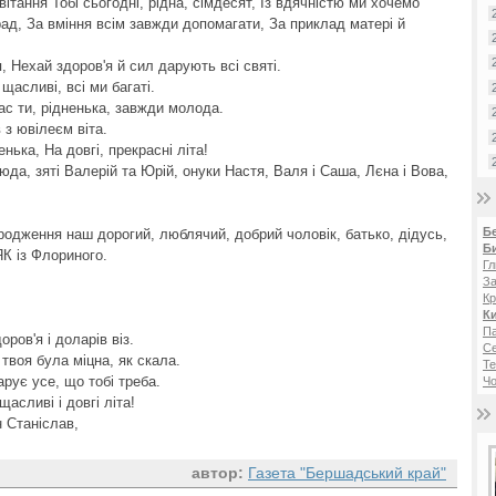
ітання Тобі сьогодні, рідна, сімдесят, Із вдячністю ми хочемо
рад, За вміння всім завжди допомагати, За приклад матері й
 Нехай здоров'я й сил дарують всі святі.
 щасливі, всі ми багаті.
ас ти, рідненька, завжди молода.
з ювілеєм віта.
ька, На довгі, прекрасні літа!
да, зяті Валерій та Юрій, онуки Настя, Валя і Саша, Лєна і Вова,
Б
ародження наш дорогий, люблячий, добрий чоловік, батько, дідусь,
Б
К із Флориного.
Гл
!
За
Кр
Ки
Па
ров'я і доларів віз.
С
твоя була міцна, як скала.
Те
рує усе, що тобі треба.
Чо
асливі і довгі літа!
н Станіслав,
автор:
Газета "Бершадський край"