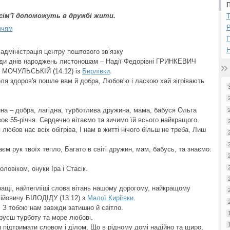
сім’ї допоможуть в дружбі жити.
Р
ччям
Н
адміністрація центру поштового зв’язку
оди днів народжень листоношам – Надії Федорівні ГРИНКЕВИЧ
і МОЧУЛЬСЬКІЙ (14.12) із
Бирлівки
.
я здоров'я пошле вам й добра, Любов'ю і ласкою хай зігрівають
на – добра, лагідна, турботлива дружина, мама, бабуся Ольга
оє 55-річчя. Сердечно вітаємо та зичимо їй всього найкращого.
любов нас всіх обігріва, І нам в житті нічого більш не треба, Лиш
аєм рук твоїх тепло, Багато в світі дружин, мам, бабусь, та знаємо:
оловіком, онуки Іра і Стасік.
ращі, найтепліші слова вітань нашому дорогому, найкращому
сійовичу БІЛОДІДУ (13.12) з
Малої Киріївки
.
, З тобою нам завжди затишно й світло.
аруєш турботу та море любові.
єш підтримати словом і ділом, Що в рідному домі надійно та щиро,