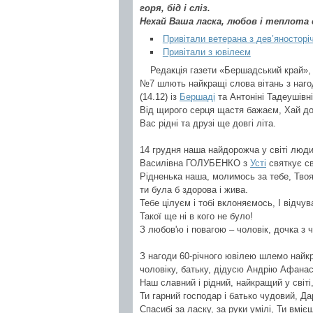
горя, бід і сліз.
Нехай Ваша ласка, любов і теплота 
Привітали ветерана з дев’яносторі
Привітали з ювілеєм
Редакція газети «Бершадський край», 
№7 шлють найкращі слова вітань з наг
(14.12) із
Бершаді
та Антоніні Тадеушівн
Від щирого серця щастя бажаєм, Хай дол
Вас рідні та друзі ще довгі літа.
14 грудня наша найдорожча у світі люди
Василівна ГОЛУБЕНКО з
Усті
святкує св
Рідненька наша, молимось за тебе, Твоя 
ти була б здорова і жива.
Тебе цілуєм і тобі вклоняємось, І відчув
Такої ще ні в кого не було!
З любов'ю і повагою – чоловік, дочка з ч
З нагоди 60-річного ювілею шлемо найк
чоловіку, батьку, дідусю Андрію Афана
Наш славний і рідний, найкращий у світі
Ти гарний господар і батько чудовий, Д
Спасибі за ласку, за руки умілі, Ти вмі