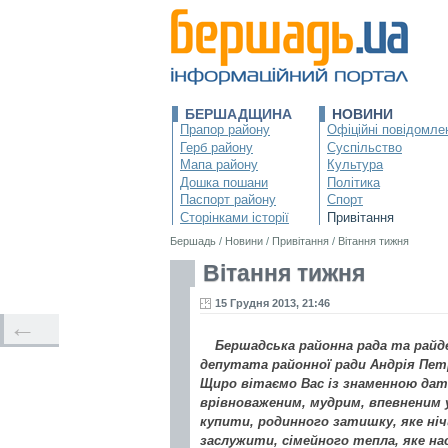
БЕРШАДЩИНА
НОВИНИ
Прапор району
Офіційні повідомле
Герб району
Суспільство
Мапа району
Культура
Дошка пошани
Політика
Паспорт району
Спорт
Сторінками історії
Привітання
Бершадь
/
Новини
/
Привітання
/
Вітання тижня
Вітання тижня
15 Грудня 2013, 21:46
←
Бершадська районна рада та райд
депутата районної ради Андрія Пет
Щиро вітаємо Вас із знаменною да
врівноваженим, мудрим, впевненим у 
купити, родинного затишку, яке ніч
заслужити, сімейного тепла, яке нас