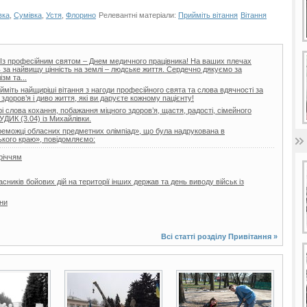
вка
,
Сумівка
,
Устя
,
Флорино
Релевантні матеріали:
Прийміть вітання
Вітання
і! Із професійним святом – Днем медичного працівника! На ваших плечах
ь за найвищу цінність на землі – людське життя. Сердечно дякуємо за
зм та...
йміть найщиріші вітання з нагоди професійного свята та слова вдячності за
здоров’я і диво життя, які ви даруєте кожному пацієнту!
 слова кохання, побажання міцного здоров’я, щастя, радості, сімейного
УДИК (3.04) із Михайлівки.
реможці обласних предметних олімпіад», що була надрукована в
кого краю», повідомляємо:
річчям
ників бойових дій на території інших держав та день виводу військ із
їни
Всі статті розділу
Привітання
»
9 фото
9 фото