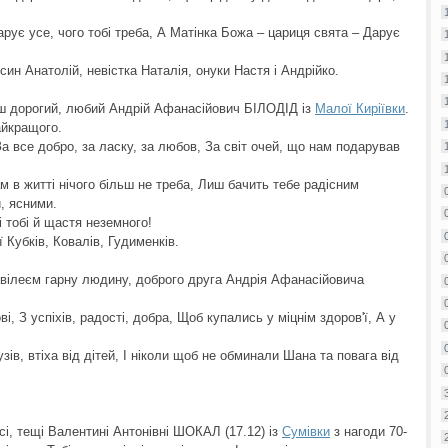
рує усе, чого тобі треба, А Матінка Божа – цариця свята – Дарує
ин Анатолій, невістка Наталія, онуки Настя і Андрійко.
наш дорогий, любий Андрій Афанасійович БІЛОДІД із
Малої Киріївки
.
айкращого.
а все добро, за ласку, за любов, За світ очей, що нам подарував
ам в житті нічого більш не треба, Лиш бачить тебе радісним
, ясними.
і тобі й щастя неземного!
ї Кубків, Ковалів, Гудименків.
ювілеєм гарну людину, доброго друга Андрія Афанасійовича
 З успіхів, радості, добра, Щоб купались у міцнім здоров'ї, А у
зів, втіха від дітей, І ніколи щоб не обминали Шана та повага від
сі, тещі Валентині Антонівні ШОКАЛ (17.12) із
Сумівки
з нагоди 70-