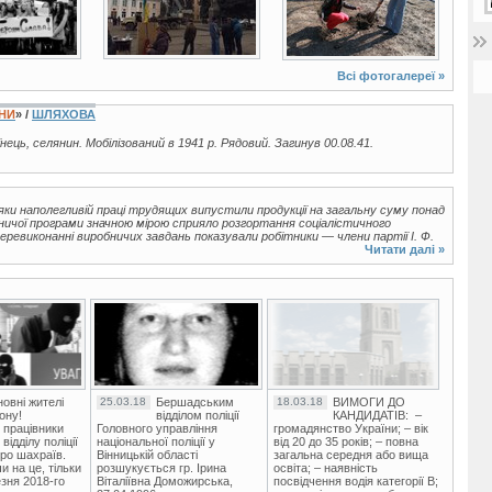
Всі фотогалереї »
ЇНИ
» /
ШЛЯХОВА
їнець, селянин. Мобілізований в 1941 р. Рядовий. Загинув 00.08.41.
дяки наполегливій праці трудящих випустили продукції на загальну суму понад
ничої програми значною мірою сприяло розгортання соціалістичного
еревиконанні виробничих завдань показували робітники — члени партії І. Ф.
Читати далі »
овні жителі
25.03.18
Бершадським
18.03.18
ВИМОГИ ДО
ону!
відділом поліції
КАНДИДАТІВ: –
 працівники
Головного управління
громадянство України; – вік
ідділу поліції
національної поліції у
від 20 до 35 років; – повна
ро шахраїв.
Вінницькій області
загальна середня або вища
и на це, тільки
розшукується гр. Ірина
освіта; – наявність
зня 2018-го
Віталіївна Доможирська,
посвідчення водія категорії В;