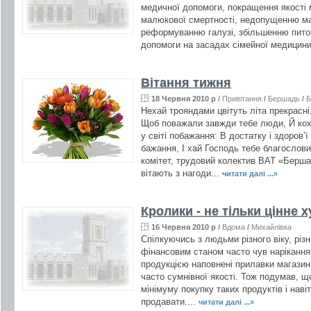
медичної допомоги, покращення якості
малюкової смертності, недопущенню м
реформуванню галузі, збільшенню питом
допомоги на засадах сімейної медицини
Вітання тижня
18 Червня 2010 р
/
Привітання
/
Бершадь
/
Б
Нехай трояндами цвітуть літа прекрасні
Щоб поважали завжди тебе люди, Й коха
у світі побажання: В достатку і здоров’ї
бажання, І хай Господь тебе благослови
комітет, трудовий колектив ВАТ «Берш
вітають з нагоди...
читати далі ...»
Кролики - не тільки цінне ху
16 Червня 2010 р
/
Вдома
/
Михайлівка
Спілкуючись з людьми різного віку, різ
фінансовим станом часто чув нарікання 
продукцією наповнені прилавки магазинів
часто сумнівної якості. Тож подумав, 
мінімуму покупку таких продуктів і наві
продавати....
читати далі ...»