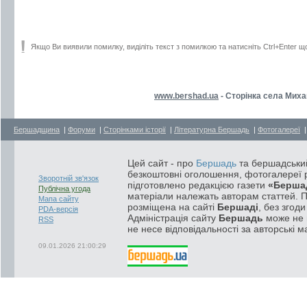
Якщо Ви виявили помилку, виділіть текст з помилкою та натисніть Ctrl+Enter щ
www.bershad.ua
- Сторінка села Миха
Бершадщина
|
Форуми
|
Сторінками історії
|
Літературна Бершадь
|
Фотогалереї
Цей сайт - про
Бершадь
та бершадський
безкоштовні оголошення, фотогалереї р
Зворотній зв'язок
підготовлено редакцією газети
«Берша
Публічна угода
матеріали належать авторам статтей. 
Мапа сайту
розміщена на сайті
Бершаді
, без згод
PDA-версія
Адміністрація сайту
Бершадь
може не п
RSS
не несе відповідальності за авторські м
09.01.2026 21:00:29