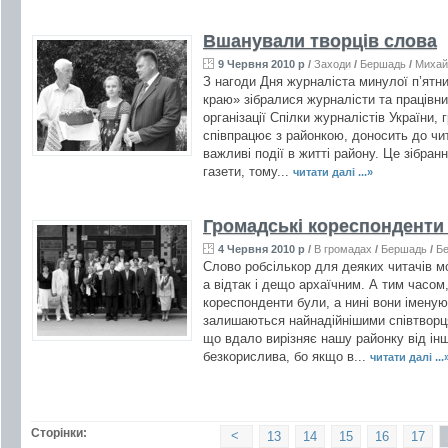
Вшанували творців слова
9 Червня 2010 р
/
Заходи
/
Бершадь
/
Михай
З нагоди Дня журналіста минулої п’ятни
краю» зібралися журналісти та працівни
організації Спілки журналістів України, 
співпрацює з районкою, доносить до чи
важливі події в житті району. Це зібран
газети, тому...
читати далі ...»
Громадські кореспонденти
4 Червня 2010 р
/
В громадах
/
Бершадь
/
Бе
Слово робсількор для деяких читачів м
а відтак і дещо архаїчним. А тим часом,
кореспонденти були, а нині вони імену
залишаються найнадійнішими співтворцям
що вдало вирізняє нашу районку від ін
безкорислива, бо якщо в...
читати далі ...
Сторінки:
<
13
14
15
16
17