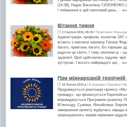
(14.08), Надію Василівну СИЗОНЕНКО (1
І побажання в цей святковий день....
чит
Вітання тижня
2 Серпня 2010, 06:30
/
Привітання
/
Бершад
Адміністрація, профком, колектив ЗАТ
вітають з ювілеєм шановну Галину Фед
багато, привітань багато, Бо хороших др
радісне це свято, І тому хвилини ці – щ
здоров'я, Щоб здійснились задуми, мрі
зустрічає, І всього найкращого ще...
чит
При міжнародній технічній
16 Липня 2010 р
/
В громадах
/
Бирлівка
/
Ми
Продовжується реалізація проекту «Міс
громаду», що фінансується Європейськ
впроваджується Програмою розвитку ОО
М’якоходу, Сумівки, Михайлівки, Бирлі
завершення проекту відбулась нарада в
запрошувались окремі керівники відділі