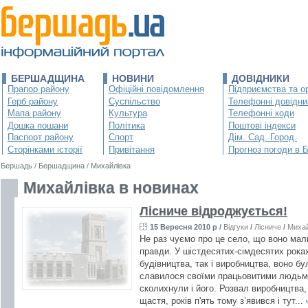
БЕРШАДЩИНА
НОВИНИ
ДОВІДНИКИ
Прапор району
Офіційні повідомлення
Підприємства та ор
Герб району
Суспільство
Телефонні довідни
Мапа району
Культура
Телефонні коди
Дошка пошани
Політика
Поштові індекси
Паспорт району
Спорт
Дім. Сад. Город.
Сторінками історії
Привітання
Прогноз погоди в 
Бершадь
/
Бершадщина
/
Михайлівка
Михайлівка в новинах
Лісниче відроджується!
15 Вересня 2010 р
/
Відгуки
/
Лісниче
/
Михай
Не раз чуємо про це село, що воно мал
правди. У шістдесятих-сімдесятих роках
будівництва, так і виробництва, воно бу
славилося своїми працьовитими людьм
сколихнули і його. Розвал виробництва,
щастя, років п'ять тому з’явився і тут...