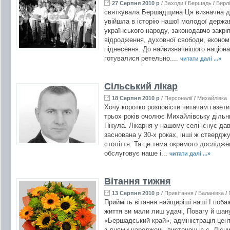
27 Серпня 2010 р
/
Заходи
/
Бершадь
/
Бирл
святкувала Бершадщина Ця визначна дат
увійшла в історію нашої молодої держав
українського народу, законодавчо закрі
відродження, духовної свободи, економ
піднесення. До найвизначнішого націон
готувалися ретельно....
читати далі ...»
Сільський лікар
18 Серпня 2010 р
/
Персоналії
/
Михайлівка
Хочу коротко розповісти читачам газет
трьох років очолює Михайлівську дільн
Пікула. Лікарня у нашому селі існує да
заснована у 30-х роках, інші ж ствердж
століття. Та це тема окремого дослідже
обслуговує наше і...
читати далі ...»
Вітання тижня
13 Серпня 2010 р
/
Привітання
/
Баланівка
/
Прийміть вітання найщиріші наші І поба
життя ви мали лиш удачі, Повагу й шану
«Бершадський край», адміністрація цен
з днями народжень листонош із с. Ліс