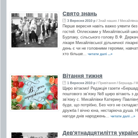
Свято знань
3 Вересня 2010 р
/
Знай наших
/
Михайлівка
Перше вересня навіть важко уявити без у
гостей. Оплесками у Михайлівській школ
Бурлаку, сільського голову В.Ф. Деркач
лікаря Михайлівської дільничної лікарні 
день є чи не головними героями, навча
хто більше...
читати далі ...»
Вітання тижня
1 Вересня 2010 р
/
Привітання
/
Бершадь
/
М
Щиро вітаємо! Редакція газети «Бершадс
поштового зв’язку №8 щиро вітають з 
зв’язку с. Михайлівки Катерину Павлів
буде, що потрібно, Без чого не складає
дружба І вічно юна, нестаріюча душа.
нагоди днів народжень...
читати далі ...»
Дев'ятнадцятиліття україн