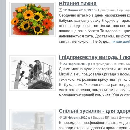
Вітання тижня
12 Липня 2010, 19:16
/
Привітання
/
Бершад
Сердечно вітаємо з днем народження к
бабусю, шановну сваху Людмилу Тарасів
день народження – не тільки твоє свято,
пошле ще років багато Та здоров’я, ща
наповнюється хата, Достатком, щирістю
світілі, легкокрилі, Не буде...
читати далі 
І підприємству вигода, і л
23 Червня 2010 р
/
В громадах
/
Лісниче
/
Ми
Днями можна було спостерігати, як на о
Михайлівки, працювала бригада з восьм
технікою. Як розповів присутній тут г
В. Дука, саме їх колектив виграв тендер
електроживлення, замовником на яку в
молочноконсервний комбінат. Хоч обсяги
Спільні зусилля - для здо
18 Червня 2010 р
/
Вдома
/
Війтівка
/
Джулин
В переддень професійного свята медичн
заклади охорони здоров’я продовжують