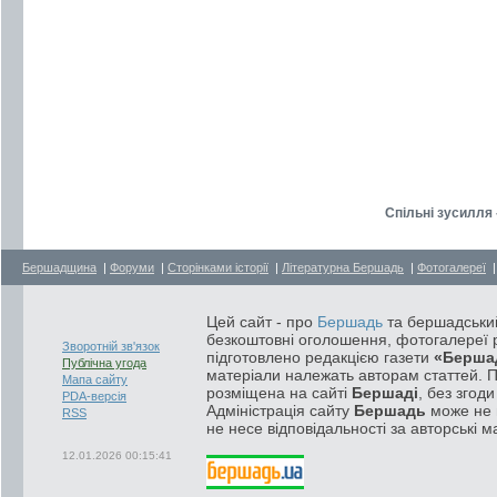
Спільні зусилля 
Бершадщина
|
Форуми
|
Сторінками історії
|
Літературна Бершадь
|
Фотогалереї
Цей сайт - про
Бершадь
та бершадський
безкоштовні оголошення, фотогалереї р
Зворотній зв'язок
підготовлено редакцією газети
«Берша
Публічна угода
матеріали належать авторам статтей. 
Мапа сайту
розміщена на сайті
Бершаді
, без згод
PDA-версія
Адміністрація сайту
Бершадь
може не п
RSS
не несе відповідальності за авторські м
12.01.2026 00:15:41