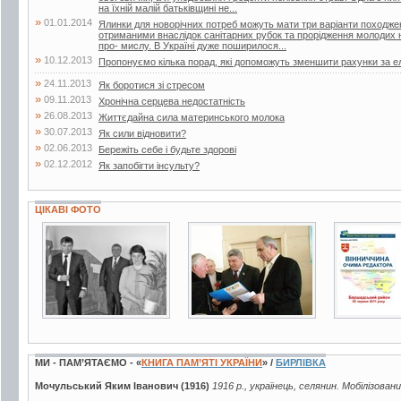
на їхній малій батьківщині не...
»
01.01.2014
Ялинки для новорічних потреб можуть мати три варіанти походжен
отриманими внаслідок санітарних рубок та прорідження молодих 
про- мислу. В Україні дуже поширилося...
»
10.12.2013
Пропонуємо кілька порад, які допоможуть зменшити рахунки за е
»
24.11.2013
Як боротися зі стресом
»
09.11.2013
Хронічна серцева недостатність
»
26.08.2013
Життєдайна сила материнського молока
»
30.07.2013
Як сили відновити?
»
02.06.2013
Бережіть себе і будьте здорові
»
02.12.2012
Як запобігти інсульту?
ЦІКАВІ ФОТО
6 фото
8 фото
7 фото
МИ - ПАМ’ЯТАЄМО - «
КНИГА ПАМ’ЯТІ УКРАЇНИ
» /
БИРЛІВКА
Мочульський Яким Іванович (1916)
1916 р., українець, селянин. Мобілізован