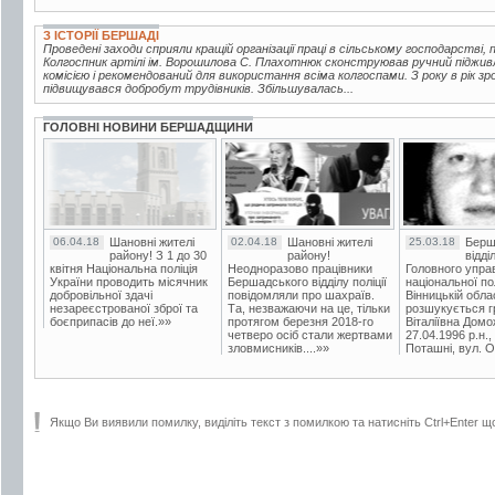
З ІСТОРІЇ БЕРШАДІ
Проведені заходи сприяли кращій організації праці в сільському господарстві, 
Колгоспник артілі ім. Ворошилова С. Плахотнюк сконструював ручний піджив
комісією і рекомендований для використання всіма колгоспами. З року в рік з
підвищувався добробут трудівників. Збільшувалась...
ГОЛОВНІ НОВИНИ БЕРШАДЩИНИ
06.04.18
Шановні жителі
02.04.18
Шановні жителі
25.03.18
Берш
району! З 1 до 30
району!
відді
квітня Національна поліція
Неодноразово працівники
Головного упра
України проводить місячник
Бершадського відділу поліції
національної пол
добровільної здачі
повідомляли про шахраїв.
Вінницькій обла
незареєстрованої зброї та
Та, незважаючи на це, тільки
розшукується гр
боєприпасів до неї.»»
протягом березня 2018-го
Віталіївна Домо
четверо осіб стали жертвами
27.04.1996 р.н.,
зловмисників....»»
Поташні, вул. Ос
Якщо Ви виявили помилку, виділіть текст з помилкою та натисніть Ctrl+Enter щ