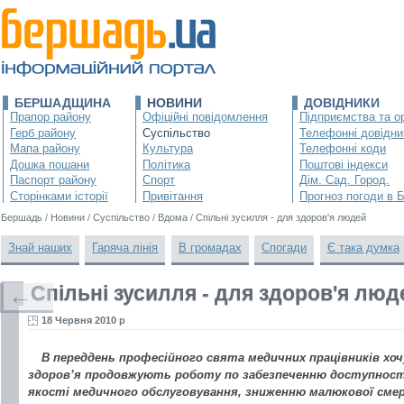
БЕРШАДЩИНА
НОВИНИ
ДОВІДНИКИ
Прапор району
Офіційні повідомлення
Підприємства та ор
Герб району
Суспільство
Телефонні довідни
Мапа району
Культура
Телефонні коди
Дошка пошани
Політика
Поштові індекси
Паспорт району
Спорт
Дім. Сад. Город.
Сторінками історії
Привітання
Прогноз погоди в 
Бершадь
/
Новини
/
Суспільство
/
Вдома
/
Спільні зусилля - для здоров'я людей
Знай наших
Гаряча лінія
В громадах
Спогади
Є така думка
Спільні зусилля - для здоров'я люд
←
18 Червня 2010 р
В переддень професійного свята медичних працівників хоч
здоров’я продовжують роботу по забезпеченню доступност
якості медичного обслуговування, зниженню малюкової см