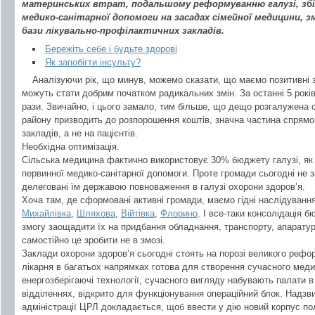
материнських втрат, подальшому реформуванню галузі, зб
медико-санітарної допомоги на засадах сімейної медицини, 
бази лікувально-профілактичних закладів.
Бережіть себе і будьте здорові
Як запобігти інсульту?
Аналізуючи рік, що минув, можемо сказати, що маємо позитивні 
можуть стати добрим початком радикальних змін. За останні 5 рокі
рази. Звичайно, і цього замало, тим більше, що дещо розгалужена 
району призводить до розпорошення коштів, значна частина спрям
закладів, а не на пацієнтів.
Необхідна оптимізація.
Сільська медицина фактично використовує 30% бюджету галузі, як
первинної медико-санітарної допомоги. Проте громади сьогодні не 
делеговані їм державою повноваження в галузі охорони здоров’я.
Хоча там, де сформовані активні громади, маємо гідні наслідуванн
Михайлівка
,
Шляхова
,
Війтівка
,
Флорино
. І все-таки консолідація 
змогу заощадити їх на придбання обладнання, транспорту, апаратури
самостійно це зробити не в змозі.
Заклади охорони здоров’я сьогодні стоять на порозі великого реф
лікарня в багатьох напрямках готова для створення сучасного мед
енергозберігаючі технології, сучасного вигляду набувають палати в
відділеннях, відкрито для функціонування операційний блок. Надзв
адміністрації ЦРЛ докладається, щоб ввести у дію новий корпус по