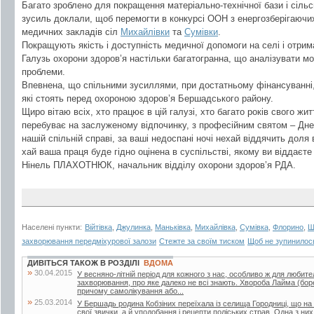
Багато зроблено для покращення матеріально-технічної бази і сіль
зусиль доклали, щоб перемогти в конкурсі ООН з енергозберігаючих
медичних закладів сіл
Михайлівки
та
Сумівки
.
Покращують якість і доступність медичної допомоги на селі і отрима
Галузь охорони здоров’я настільки багатогранна, що аналізувати мо
проблеми.
Впевнена, що спільними зусиллями, при достатньому фінансуванні, 
які стоять перед охороною здоров’я Бершадського району.
Щиро вітаю всіх, хто працює в цій галузі, хто багато років свого жит
перебуває на заслуженому відпочинку, з професійним святом – Днем
нашій спільній справі, за ваші недоспані ночі нехай віддячить доля
хай ваша праця буде гідно оцінена в суспільстві, якому ви віддаєте 
Нінель ПЛАХОТНЮК, начальник відділу охорони здоров’я РДА.
Населені пункти:
Війтівка
,
Джулинка
,
Маньківка
,
Михайлівка
,
Сумівка
,
Флорино
,
Ш
захворювання передміхурової залози
Стежте за своїм тиском
Щоб не зупинилос
ДИВІТЬСЯ ТАКОЖ В РОЗДІЛІ
ВДОМА
»
30.04.2015
У весняно-літній період для кожного з нас, особливо ж для любител
захворювання, про яке далеко не всі знають. Хвороба Лайма (боре
причому самолікування або...
»
25.03.2014
У Бершадь родина Кобзіних переїхала із селища Городниці, що на
свої звички, а й уподобання і рецепти поліських страв. Одна з ни